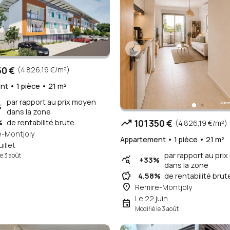
50 €
(4 826,19 €/m²)
t • 1 pièce • 21 m²
par rapport au prix moyen
%
dans la zone
trending_up
101 350 €
%
de rentabilité brute
(4 826,19 €/m²)
e-Montjoly
Appartement • 1 pièce • 21 m²
uillet
par rapport au pri
le 3 août
query_stats
+33%
dans la zone
savings
4.58%
de rentabilité brut
place
Remire-Montjoly
Le 22 juin
event
Modifié le 3 août