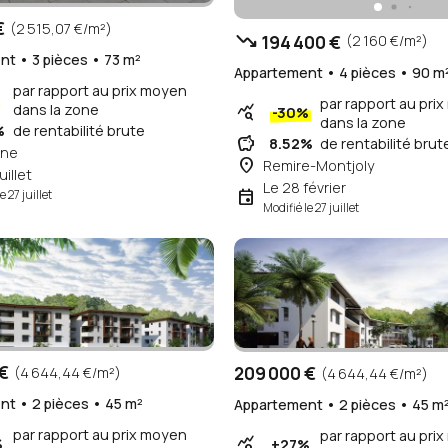
€
(2 515,07 €/m²)
trending_down
194 400 €
(2 160 €/m²)
t • 3 pièces • 73 m²
Appartement • 4 pièces • 90 m
par rapport au prix moyen
par rapport au pri
dans la zone
query_stats
-30%
dans la zone
%
de rentabilité brute
savings
8.52%
de rentabilité brut
ne
place
Remire-Montjoly
uillet
Le 28 février
event
e 27 juillet
Modifié le 27 juillet
€
209 000 €
(4 644,44 €/m²)
(4 644,44 €/m²)
t • 2 pièces • 45 m²
Appartement • 2 pièces • 45 m
par rapport au prix moyen
par rapport au pri
query_stats
%
+27%