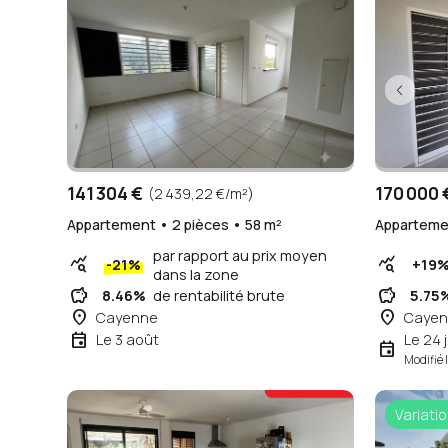
141 304 €
170 000 
(2 439,22 €/m²)
Appartement • 2 pièces • 58 m²
Appartemen
par rapport au prix moyen
query_stats
query_stats
-21%
+19
dans la zone
savings
savings
8.46%
de rentabilité brute
5.75
place
place
Cayenne
Cayen
event
Le 3 août
Le 24 
event
Modifié 
Variatio