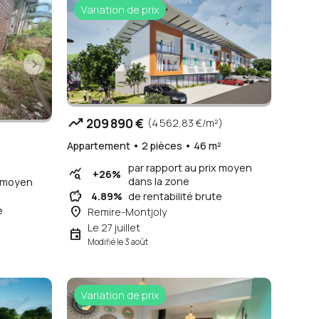
Variation de prix
trending_up
209 890 €
(4 562,83 €/m²)
Appartement • 2 pièces • 46 m²
²
par rapport au prix moyen
query_stats
+26%
dans la zone
x moyen
savings
4.89%
de rentabilité brute
place
e
Remire-Montjoly
Le 27 juillet
event
Modifié le 3 août
Variation de prix