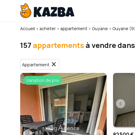
Accueil
›
acheter
›
appartement
›
Guyane
›
Guyane (9
157
appartements
à vendre dans
close
Appartement
Variation de prix
82 500 €