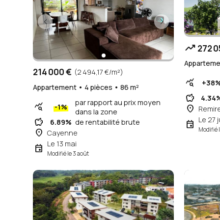
trending_up
272 0
Appartemen
214 000 €
(2 494,17 €/m²)
query_stats
+38
Appartement • 4 pièces • 86 m²
savings
4.34
par rapport au prix moyen
query_stats
-1%
place
Remir
dans la zone
Le 27 j
savings
6.89%
de rentabilité brute
event
Modifié 
place
Cayenne
Le 13 mai
event
Modifié le 3 août