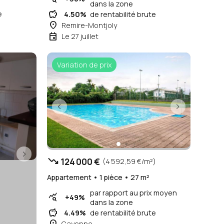
dans la zone
savings
e
4.50%
de rentabilité brute
place
Remire-Montjoly
event
Le 27 juillet
Variation de prix
trending_down
124 000 €
(4 592,59 €/m²)
Appartement • 1 pièce • 27 m²
par rapport au prix moyen
query_stats
+49%
dans la zone
savings
4.49%
de rentabilité brute
place
Cayenne