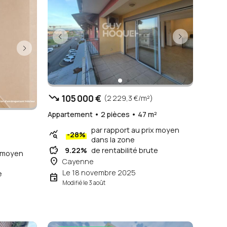
trending_down
105 000 €
(2 229,3 €/m²)
Appartement • 2 pièces • 47 m²
par rapport au prix moyen
query_stats
-28%
dans la zone
savings
9.22%
de rentabilité brute
x moyen
place
Cayenne
Le 18 novembre 2025
e
event
Modifié le 3 août