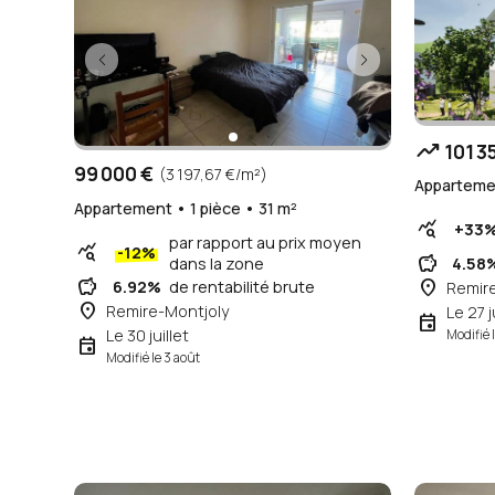
trending_up
101 3
99 000 €
(3 197,67 €/m²)
Appartemen
Appartement • 1 pièce • 31 m²
query_stats
+33
par rapport au prix moyen
query_stats
-12%
savings
dans la zone
4.58
savings
place
6.92%
de rentabilité brute
Remir
place
Remire-Montjoly
Le 27 j
event
Le 30 juillet
Modifié 
event
Modifié le 3 août