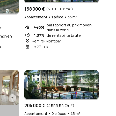
168 000 €
(5 090,91 €/m²)
Appartement • 1 pièce • 33 m²
par rapport au prix moyen
query_stats
+40%
²
dans la zone
savings
4.37%
de rentabilité brute
x moyen
place
Remire-Montjoly
event
e
Le 27 juillet
205 000 €
(4 555,56 €/m²)
Appartement • 2 pièces • 45 m²