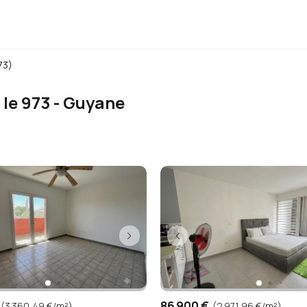
73)
 le 973 - Guyane
86 900 €
(3 360,49 €/m²)
(2 971,96 €/m²)