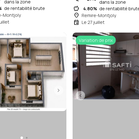
dans la zone
dans la zone
savings
%
de rentabilité brute
4.80%
de rentabilité brut
place
e-Montjoly
Remire-Montjoly
event
uillet
Le 27 juillet
Variation de prix