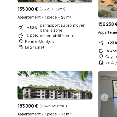
155 000 €
(5 535,71 €/m²)
Appartement • 1 pièce • 28 m²
159 258 
par rapport au prix moyen
query_stats
+52%
dans la zone
Appartemen
savings
4.02%
de rentabilité brute
place
Remire-Montjoly
query_stats
+23
event
Le 27 juillet
savings
5.45
place
Cayen
event
Le 27 j
183 000 €
(5 545,45 €/m²)
Appartement • 1 pièce • 33 m²