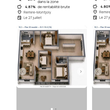
dans la zone
savings
savings
4.80
4.87%
de rentabilité brute
place
place
Remir
Remire-Montjoly
event
event
Le 27 j
Le 27 juillet