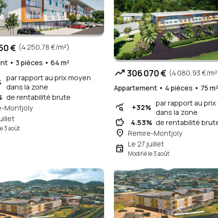
50 €
(4 250,78 €/m²)
t • 3 pièces • 64 m²
trending_up
306 070 €
(4 080,93 €/m²
par rapport au prix moyen
%
dans la zone
Appartement • 4 pièces • 75 m
%
de rentabilité brute
par rapport au pri
query_stats
+32%
e-Montjoly
dans la zone
uillet
savings
4.53%
de rentabilité brut
le 3 août
place
Remire-Montjoly
Le 27 juillet
event
Modifié le 3 août