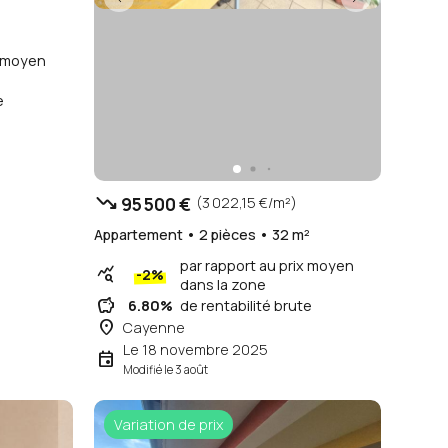
x moyen
e
trending_down
95 500 €
(3 022,15 €/m²)
Appartement • 2 pièces • 32 m²
par rapport au prix moyen
query_stats
-2%
dans la zone
savings
6.80%
de rentabilité brute
place
Cayenne
Le 18 novembre 2025
event
Modifié le 3 août
Variation de prix