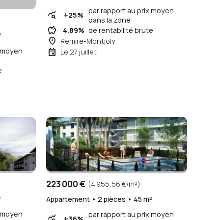
par rapport au prix moyen
query_stats
+25%
dans la zone
savings
4.89%
de rentabilité brute
²
place
Remire-Montjoly
x moyen
event
Le 27 juillet
e
223 000 €
(4 955,56 €/m²)
²
Appartement • 2 pièces • 45 m²
x moyen
par rapport au prix moyen
query_stats
+36%