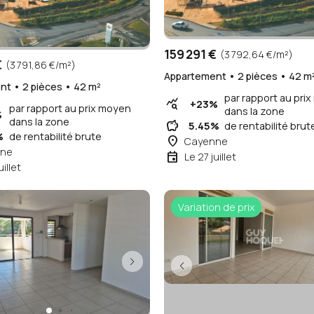
159 291 €
(3 792,64 €/m²)
€
(3 791,86 €/m²)
Appartement • 2 pièces • 42 m
t • 2 pièces • 42 m²
par rapport au pri
query_stats
+23%
par rapport au prix moyen
dans la zone
%
dans la zone
savings
5.45%
de rentabilité brut
%
de rentabilité brute
place
Cayenne
ne
event
Le 27 juillet
uillet
Variation de prix