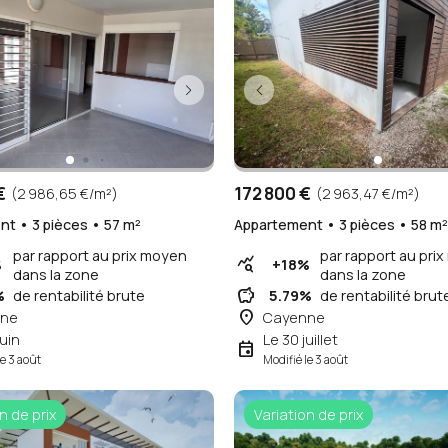
€
172 800 €
(2 986,65 €/m²)
(2 963,47 €/m²)
t • 3 pièces • 57 m²
Appartement • 3 pièces • 58 m
par rapport au prix moyen
par rapport au pri
query_stats
%
+18%
dans la zone
dans la zone
savings
%
de rentabilité brute
5.79%
de rentabilité brut
place
ne
Cayenne
juin
Le 30 juillet
event
le 3 août
Modifié le 3 août
n de prix
Variation de prix