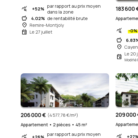
par rapport au prix moyen
183 600 
query_stats
+52%
dans la zone
savings
Appartemen
4.02%
de rentabilité brute
place
Remire-Montjoly
query_stats
-0%
event
Le 27 juillet
savings
6.83
place
Cayen
Le 20 j
event
Modifié l
209 000 
206 000 €
(4 577,78 €/m²)
Appartemen
Appartement • 2 pièces • 45 m²
par rapport au prix moyen
query_stats
query_stats
+27
+26%