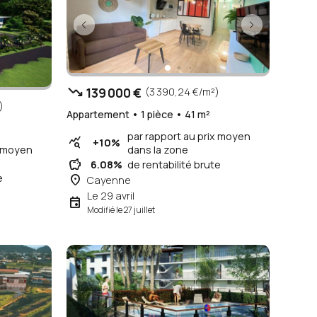
trending_down
139 000 €
(3 390,24 €/m²)
)
Appartement • 1 pièce • 41 m²
²
par rapport au prix moyen
query_stats
+10%
dans la zone
x moyen
savings
6.08%
de rentabilité brute
e
place
Cayenne
Le 29 avril
event
Modifié le 27 juillet