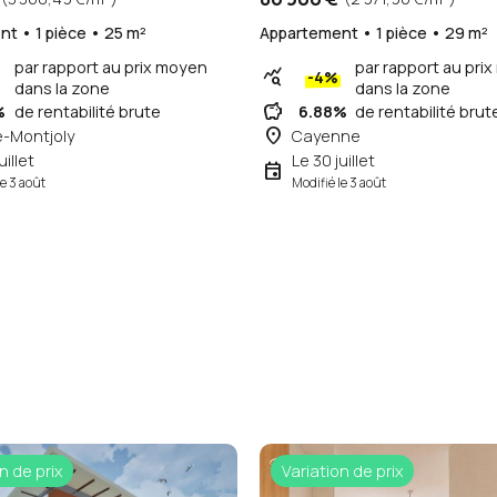
t • 1 pièce • 25 m²
Appartement • 1 pièce • 29 m²
par rapport au prix moyen
par rapport au pri
query_stats
-4%
dans la zone
dans la zone
savings
%
de rentabilité brute
6.88%
de rentabilité brut
place
e-Montjoly
Cayenne
uillet
Le 30 juillet
event
le 3 août
Modifié le 3 août
n de prix
Variation de prix