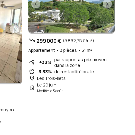
trending_down
299 000 €
(5 862,75 €/m²)
Appartement • 3 pièces • 51 m²
par rapport au prix moyen
query_stats
+33%
dans la zone
savings
3.33%
de rentabilité brute
place
Les Trois-Îlets
Le 29 juin
event
Modifié le 3 août
²
x moyen
e