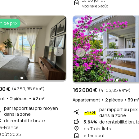
event
Modifié le 3 août
n de prix
00 €
(4 380,95 €/m²)
162 000 €
(4 153,85 €/m²)
t • 2 pièces • 42 m²
Appartement • 2 pièces • 39 m
par rapport au prix moyen
par rapport au pri
%
query_stats
-17%
dans la zone
dans la zone
%
de rentabilité brute
savings
5.64%
de rentabilité brut
de-France
place
Les Trois-Îlets
 août 2025
event
Le 1er août