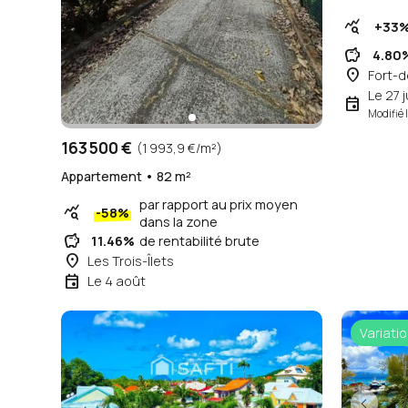
query_stats
+33
savings
4.80
place
Fort-
Le 27 j
event
Modifié 
163 500 €
(1 993,9 €/m²)
Appartement • 82 m²
par rapport au prix moyen
query_stats
-58%
dans la zone
savings
11.46%
de rentabilité brute
place
Les Trois-Îlets
event
Le 4 août
Variatio