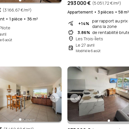
293 000 €
(5 051,72 €/m²)
€
(3 166,67 €/m²)
Appartement • 3 pièces • 58 m
t • 1 pièce • 36 m²
par rapport au pri
query_stats
+14%
dans la zone
ilote
savings
3.86%
de rentabilité brut
vril
place
Les Trois-Îlets
le 6 août
Le 27 avril
event
Modifié le 6 août