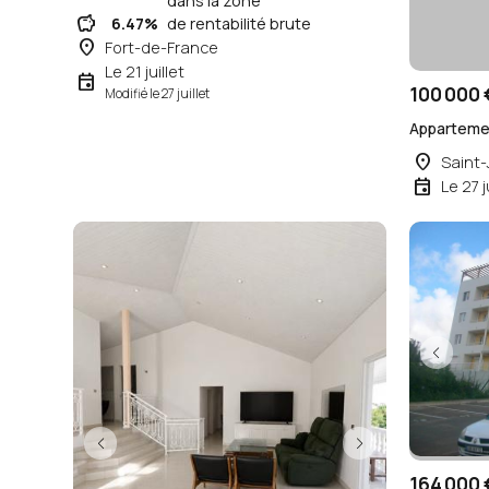
dans la zone
savings
6.47%
de rentabilité brute
place
Fort-de-France
Le 21 juillet
event
100 000 
Modifié le 27 juillet
Apparteme
place
Saint
event
Le 27 j
164 000 