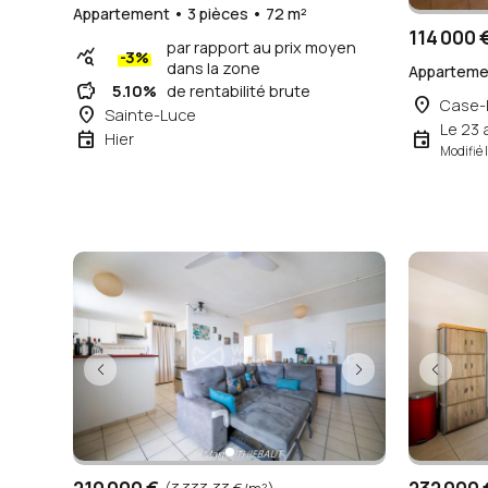
Appartement • 3 pièces • 72 m²
114 000 
par rapport au prix moyen
query_stats
-3%
dans la zone
Appartemen
savings
5.10%
de rentabilité brute
place
Case-P
place
Sainte-Luce
Le 23 a
event
event
Hier
Modifié 