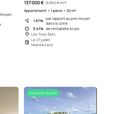
137 000 €
(6 850 €/m²)
Appartement • 1 pièce • 20 m²
x moyen
par rapport au prix moyen
query_stats
+37%
dans la zone
e
savings
3.41%
de rentabilité brute
place
Les Trois-Îlets
Le 27 juillet
event
Modifié le 3 août
Variation de prix