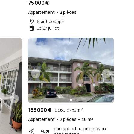
75 000 €
Appartement • 2 pièces
place
Saint-Joseph
event
Le 27 juillet
155 000 €
(3 369,57 €/m²)
Appartement • 2 pièces • 46 m²
par rapport au prix moyen
query_stats
+8%