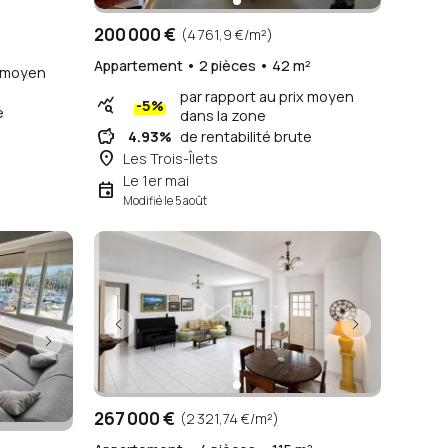
200 000 €
(4 761,9 €/m²)
²
Appartement • 2 pièces • 42 m²
x moyen
par rapport au prix moyen
query_stats
-5%
e
dans la zone
savings
4.93%
de rentabilité brute
place
Les Trois-Îlets
Le 1er mai
event
Modifié le 5 août
267 000 €
(2 321,74 €/m²)