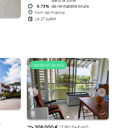
dans la zone
savings
6.73%
de rentabilité brute
place
Fort-de-France
event
Le 27 juillet
Variation de prix
²
trending_down
206 000 €
(3 961,54 €/m²)