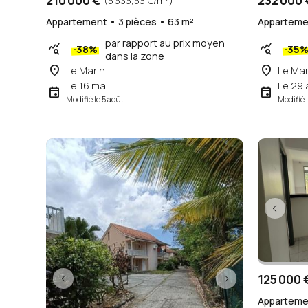
210 000 €
232 000 
(3 333,33 €/m²)
Appartement • 3 pièces • 63 m²
Appartemen
par rapport au prix moyen
query_stats
query_stats
-38%
-35
dans la zone
place
place
Le Marin
Le Mar
Le 16 mai
Le 29 a
event
event
Modifié le 5 août
Modifié 
125 000 
Appartemen