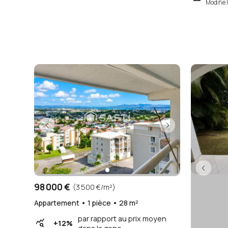
Modifié 
98 000 €
(3 500 €/m²)
Appartement • 1 pièce • 28 m²
par rapport au prix moyen
query_stats
+12%