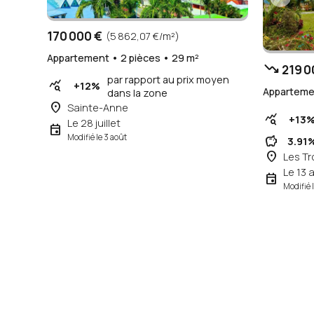
170 000 €
(5 862,07 €/m²)
Appartement • 2 pièces • 29 m²
trending_down
219 0
par rapport au prix moyen
query_stats
+12%
Appartemen
dans la zone
place
Sainte-Anne
query_stats
+13
Le 28 juillet
event
Modifié le 3 août
savings
3.91
place
Les Tro
Le 13 a
event
Modifié 