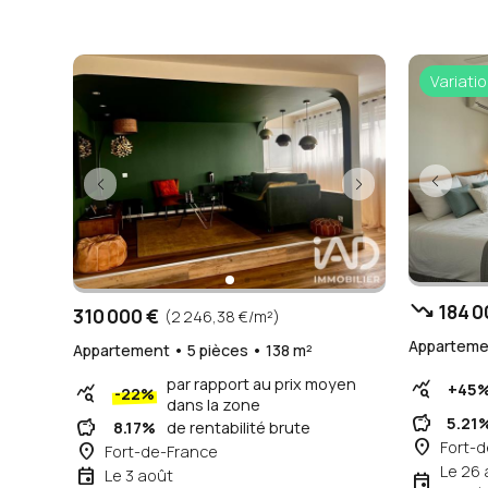
Variatio
trending_down
184 0
310 000 €
(2 246,38 €/m²)
Appartemen
Appartement • 5 pièces • 138 m²
par rapport au prix moyen
query_stats
+45
query_stats
-22%
dans la zone
savings
5.21
savings
8.17%
de rentabilité brute
place
Fort-
place
Fort-de-France
Le 26
event
Le 3 août
event