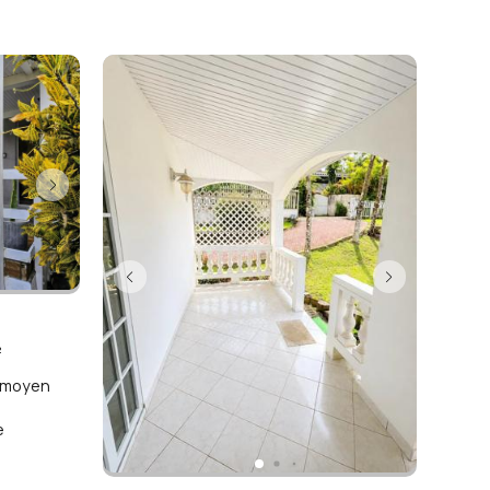
²
x moyen
e