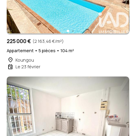
225 000 €
(2 163,46 €/m²)
Appartement • 5 pièces • 104 m²
place
Koungou
event
Le 23 février