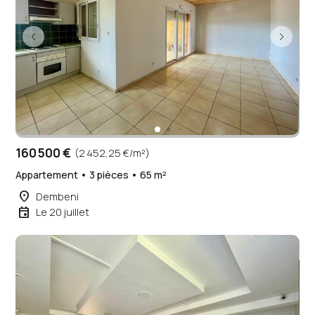
160 500 €
(2 452,25 €/m²)
Appartement • 3 pièces • 65 m²
place
Dembeni
event
Le 20 juillet