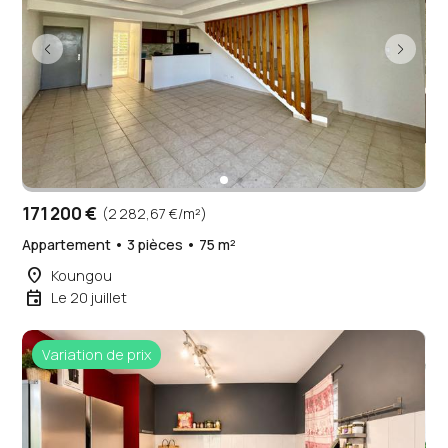
171 200 €
(2 282,67 €/m²)
Appartement • 3 pièces • 75 m²
place
Koungou
event
Le 20 juillet
Variation de prix