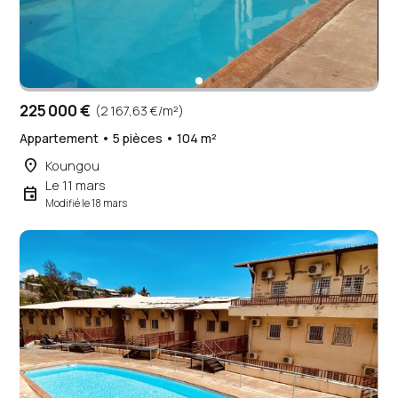
225 000 €
(2 167,63 €/m²)
Appartement • 5 pièces • 104 m²
place
Koungou
Le 11 mars
event
Modifié le 18 mars