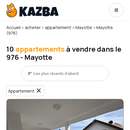
tune
Accueil
›
acheter
›
appartement
›
Mayotte
›
Mayotte
(976)
10
appartements
à vendre dans le
976 - Mayotte
sort
close
Appartement