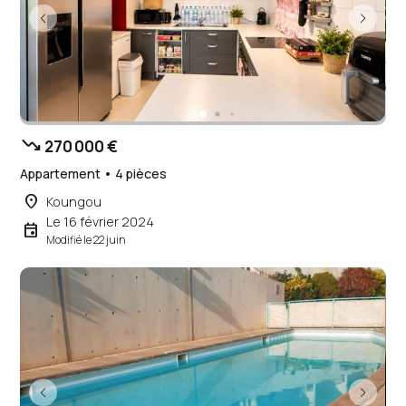
trending_down
270 000 €
Appartement • 4 pièces
place
Koungou
Le 16 février 2024
event
Modifié le 22 juin