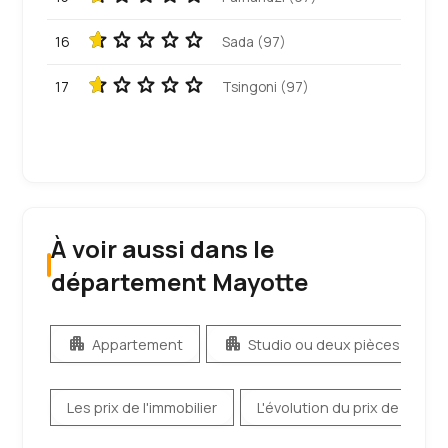
16
Sada (97)
17
Tsingoni (97)
À voir aussi dans le
département Mayotte
apartment
apartment
co
Appartement
Studio ou deux pièces
Les prix de l'immobilier
L'évolution du prix de l'immob