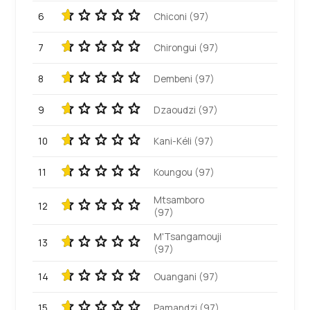
6
Chiconi (97)
7
Chirongui (97)
8
Dembeni (97)
9
Dzaoudzi (97)
10
Kani-Kéli (97)
11
Koungou (97)
Mtsamboro
12
(97)
M'Tsangamouji
13
(97)
14
Ouangani (97)
15
Pamandzi (97)