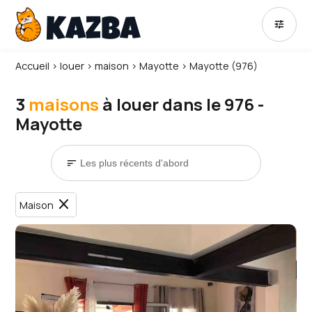
tune
Accueil
›
louer
›
maison
›
Mayotte
›
Mayotte (976)
3
maisons
à louer dans le 976 -
Mayotte
sort
close
Maison