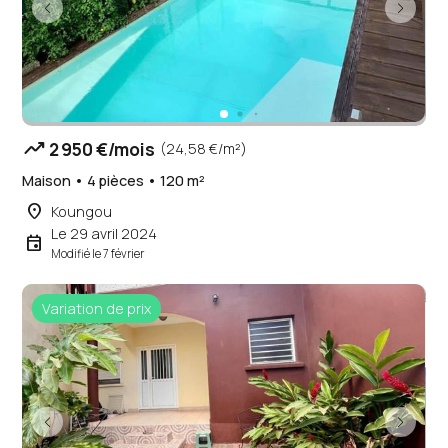
trending_up
2 950 €/mois
(24,58 €/m²)
Maison • 4 pièces • 120 m²
place
Koungou
Le 29 avril 2024
event
Modifié le 7 février
Variation de prix