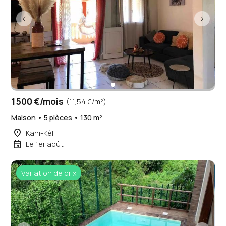
1 500 €/mois
(11,54 €/m²)
Maison • 5 pièces • 130 m²
place
Kani-Kéli
event
Le 1er août
Variation de prix