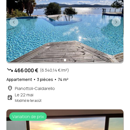
trending_down
466 000 €
(6 340,14 €/m²)
Appartement • 3 pièces • 74 m²
place
Pianottoli-Caldarello
Le 22 mai
event
Modifié le 1er août
Variation de prix