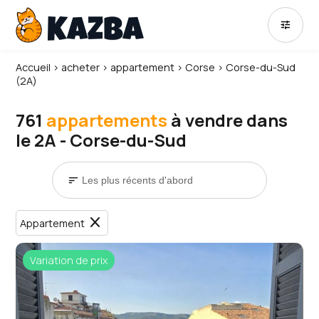
tune
Accueil
›
acheter
›
appartement
›
Corse
›
Corse-du-Sud
(2A)
761
appartements
à vendre dans
le 2A - Corse-du-Sud
sort
close
Appartement
Variation de prix