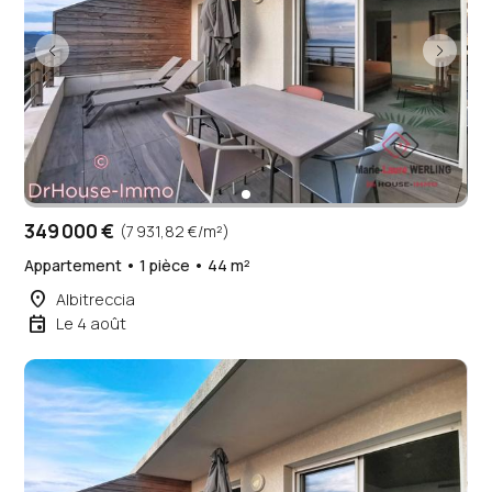
349 000 €
(7 931,82 €/m²)
Appartement • 1 pièce • 44 m²
place
Albitreccia
event
Le 4 août