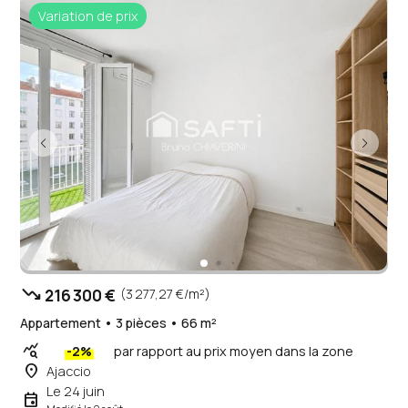
Variation de prix
trending_down
216 300 €
(3 277,27 €/m²)
Appartement • 3 pièces • 66 m²
query_stats
-2%
par rapport au prix moyen dans la zone
place
Ajaccio
Le 24 juin
event