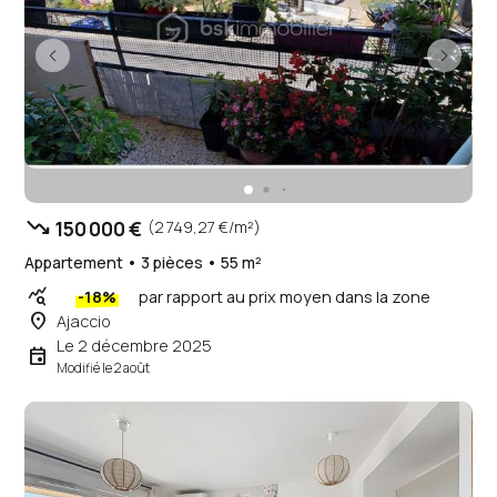
trending_down
150 000 €
(2 749,27 €/m²)
Appartement • 3 pièces • 55 m²
query_stats
-18%
par rapport au prix moyen dans la zone
place
Ajaccio
Le 2 décembre 2025
event
Modifié le 2 août