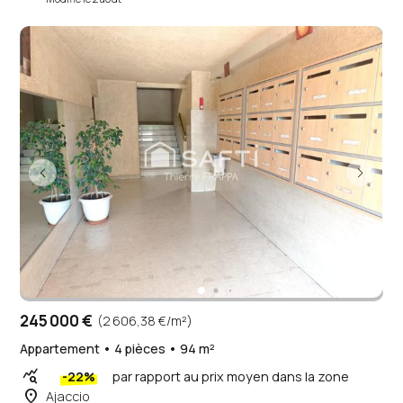
245 000 €
(2 606,38 €/m²)
Appartement • 4 pièces • 94 m²
query_stats
-22%
par rapport au prix moyen dans la zone
place
Ajaccio