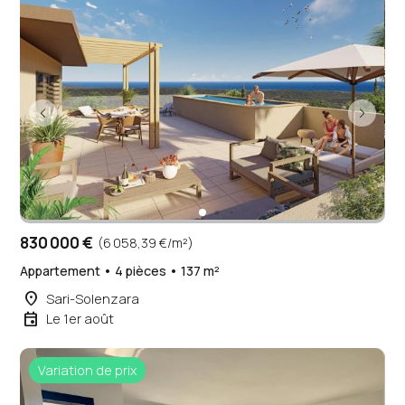
830 000 €
(6 058,39 €/m²)
Appartement • 4 pièces • 137 m²
place
Sari-Solenzara
event
Le 1er août
Variation de prix