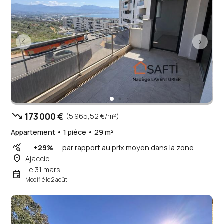
trending_down
173 000 €
(5 965,52 €/m²)
Appartement • 1 pièce • 29 m²
query_stats
+29%
par rapport au prix moyen dans la zone
place
Ajaccio
Le 31 mars
event
Modifié le 2 août