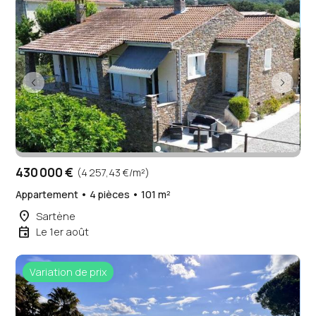
430 000 €
(4 257,43 €/m²)
Appartement • 4 pièces • 101 m²
place
Sartène
event
Le 1er août
Variation de prix