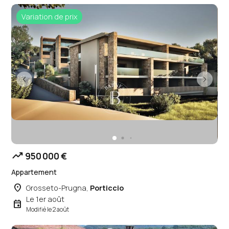
Variation de prix
trending_up
950 000 €
Appartement
place
Grosseto-Prugna,
Porticcio
Le 1er août
event
Modifié le 2 août