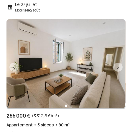
Le 27 juillet
event
Modifié le 2 août
265 000 €
(3 312,5 €/m²)
Appartement • 3 pièces • 80 m²