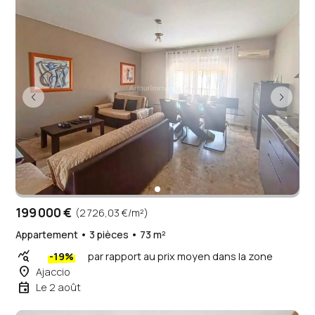
199 000 €
(2 726,03 €/m²)
Appartement • 3 pièces • 73 m²
query_stats
-19%
par rapport au prix moyen dans la zone
place
Ajaccio
event
Le 2 août