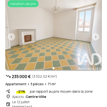
Variation de prix
trending_down
235 000 €
(3 322,02 €/m²)
Appartement • 3 pièces • 71 m²
query_stats
-21%
par rapport au prix moyen dans la zone
place
Ajaccio,
Centre-Ville
Le 12 juillet
event
Modifié le 2 août