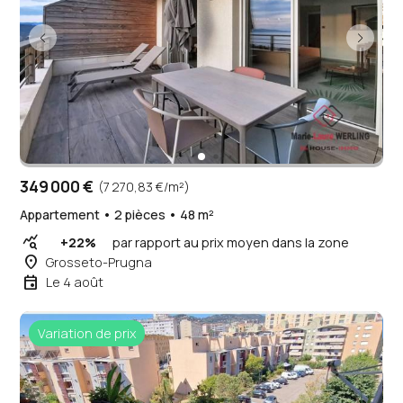
349 000 €
(7 270,83 €/m²)
Appartement • 2 pièces • 48 m²
query_stats
+22%
par rapport au prix moyen dans la zone
place
Grosseto-Prugna
event
Le 4 août
Variation de prix