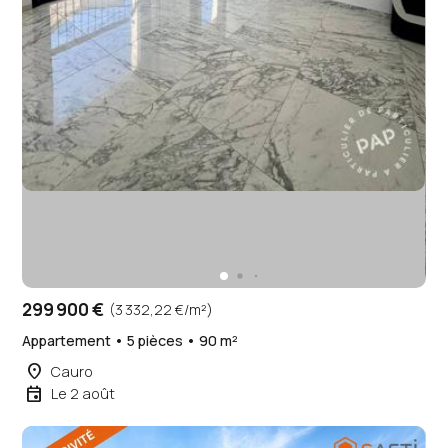
299 900 €
(3 332,22 €/m²)
Appartement • 5 pièces • 90 m²
place
Cauro
event
Le 2 août