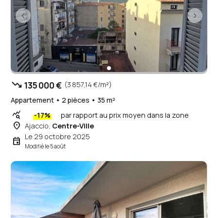
trending_down
135 000 €
(3 857,14 €/m²)
Appartement • 2 pièces • 35 m²
query_stats
-17%
par rapport au prix moyen dans la zone
place
Ajaccio,
Centre-Ville
Le 29 octobre 2025
event
Modifié le 5 août