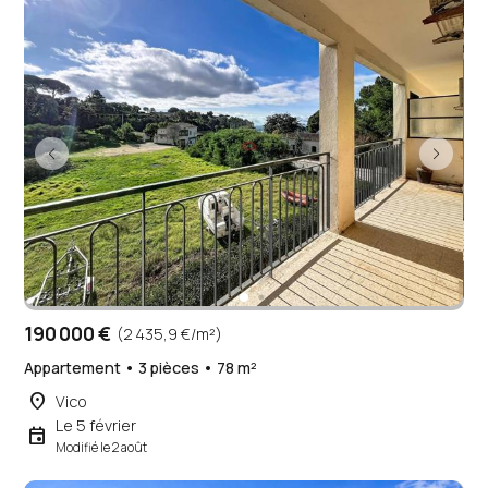
190 000 €
(2 435,9 €/m²)
Appartement • 3 pièces • 78 m²
place
Vico
Le 5 février
event
Modifié le 2 août