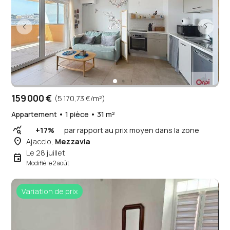
159 000 €
(5 170,73 €/m²)
Appartement • 1 pièce • 31 m²
query_stats
+17%
par rapport au prix moyen dans la zone
place
Ajaccio,
Mezzavia
Le 28 juillet
event
Modifié le 2 août
Variation de prix