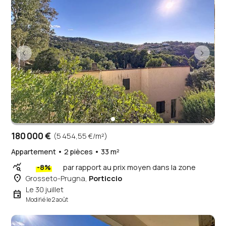
180 000 €
(5 454,55 €/m²)
Appartement • 2 pièces • 33 m²
query_stats
-8%
par rapport au prix moyen dans la zone
place
Grosseto-Prugna,
Porticcio
Le 30 juillet
event
Modifié le 2 août