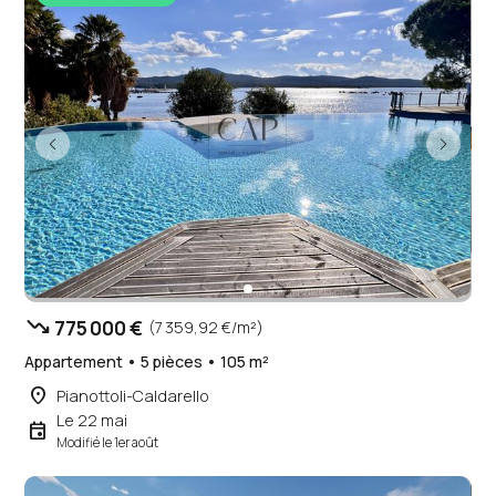
trending_down
775 000 €
(7 359,92 €/m²)
Appartement • 5 pièces • 105 m²
place
Pianottoli-Caldarello
Le 22 mai
event
Modifié le 1er août