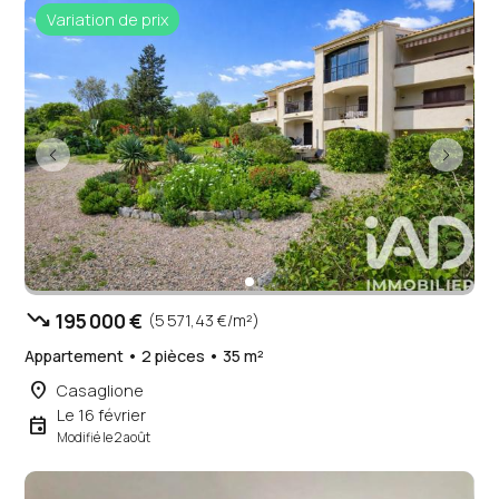
Variation de prix
trending_down
195 000 €
(5 571,43 €/m²)
Appartement • 2 pièces • 35 m²
place
Casaglione
Le 16 février
event
Modifié le 2 août