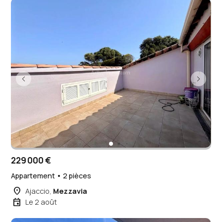
229 000 €
Appartement • 2 pièces
place
Ajaccio,
Mezzavia
event
Le 2 août