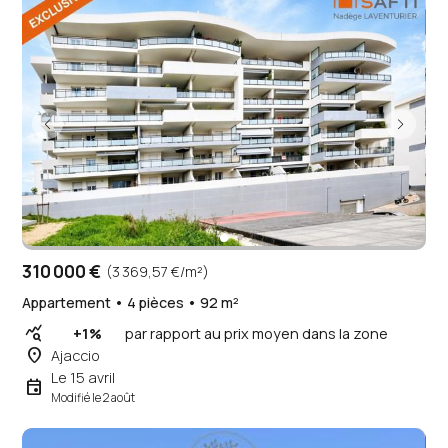
310 000 €
(3 369,57 €/m²)
Appartement • 4 pièces • 92 m²
query_stats
+1%
par rapport au prix moyen dans la zone
place
Ajaccio
Le 15 avril
event
Modifié le 2 août