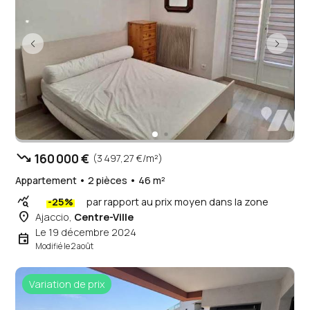
trending_down
160 000 €
(3 497,27 €/m²)
Appartement • 2 pièces • 46 m²
query_stats
-25%
par rapport au prix moyen dans la zone
place
Ajaccio,
Centre-Ville
Le 19 décembre 2024
event
Modifié le 2 août
Variation de prix