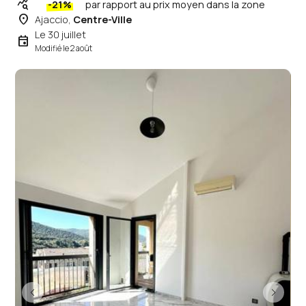
query_stats
-21%
par rapport au prix moyen dans la zone
place
Ajaccio,
Centre-Ville
Le 30 juillet
event
Modifié le 2 août