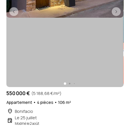
550 000 €
(5 188,68 €/m²)
Appartement • 4 pièces • 106 m²
place
Bonifacio
Le 25 juillet
event
Modifié le 2 août