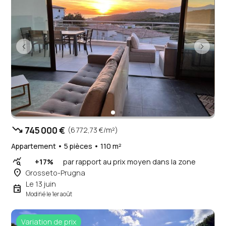
trending_down
745 000 €
(6 772,73 €/m²)
Appartement • 5 pièces • 110 m²
query_stats
+17%
par rapport au prix moyen dans la zone
place
Grosseto-Prugna
Le 13 juin
event
Modifié le 1er août
Variation de prix