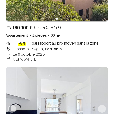
trending_down
180 000 €
(5 454,55 €/m²)
Appartement • 2 pièces • 33 m²
query_stats
-8%
par rapport au prix moyen dans la zone
place
Grosseto-Prugna,
Porticcio
Le 6 octobre 2025
event
Modifié le 19 juillet