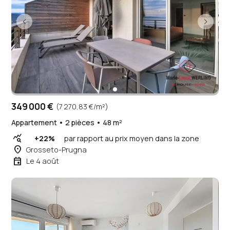
349 000 €
(7 270,83 €/m²)
Appartement • 2 pièces • 48 m²
query_stats
+22%
par rapport au prix moyen dans la zone
place
Grosseto-Prugna
event
Le 4 août