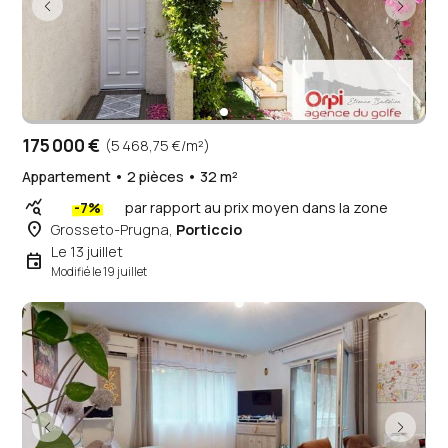
175 000 €
(5 468,75 €/m²)
Appartement • 2 pièces • 32 m²
query_stats
-7%
par rapport au prix moyen dans la zone
place
Grosseto-Prugna,
Porticcio
Le 13 juillet
event
Modifié le 19 juillet