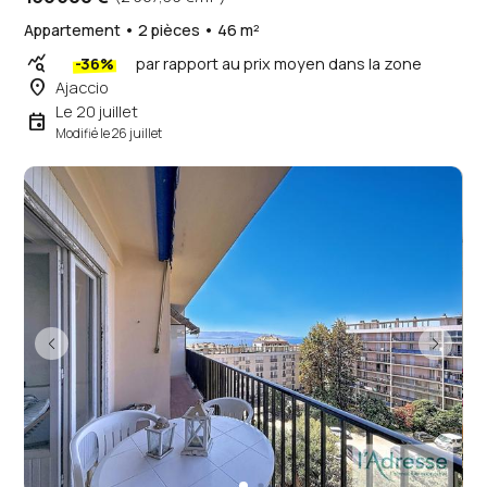
Appartement • 2 pièces • 46 m²
query_stats
-36%
par rapport au prix moyen dans la zone
place
Ajaccio
Le 20 juillet
event
Modifié le 26 juillet