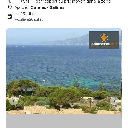
query_stats
+5%
par rapport au prix moyen dans la zone
place
Ajaccio,
Cannes - Salines
Le 23 juillet
event
Modifié le 26 juillet