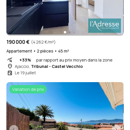
190 000 €
(4 262 €/m²)
Appartement • 2 pièces • 45 m²
query_stats
+33%
par rapport au prix moyen dans la zone
place
Ajaccio,
Tribunal - Castel Vecchio
event
Le 19 juillet
Variation de prix