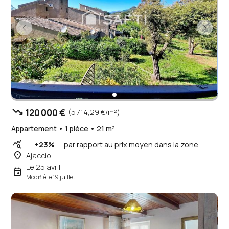
trending_down
120 000 €
(5 714,29 €/m²)
Appartement • 1 pièce • 21 m²
query_stats
+23%
par rapport au prix moyen dans la zone
place
Ajaccio
Le 25 avril
event
Modifié le 19 juillet