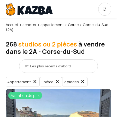
tune
Accueil
›
acheter
›
appartement
›
Corse
›
Corse-du-Sud
(2A)
268
studios ou 2 pièces
à vendre
dans le 2A - Corse-du-Sud
sort
close
close
close
Appartement
1 pièce
2 pièces
Variation de prix