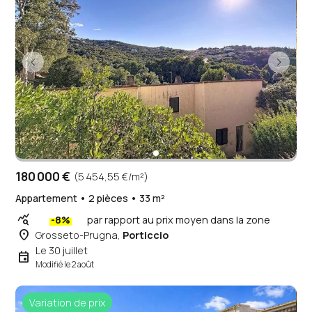
180 000 €
(5 454,55 €/m²)
Appartement • 2 pièces • 33 m²
query_stats
-8%
par rapport au prix moyen dans la zone
place
Grosseto-Prugna,
Porticcio
Le 30 juillet
event
Modifié le 2 août
Variation de prix