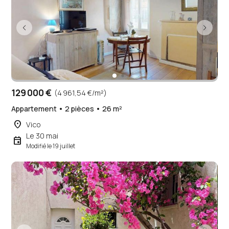
129 000 €
(4 961,54 €/m²)
Appartement • 2 pièces • 26 m²
place
Vico
Le 30 mai
event
Modifié le 19 juillet