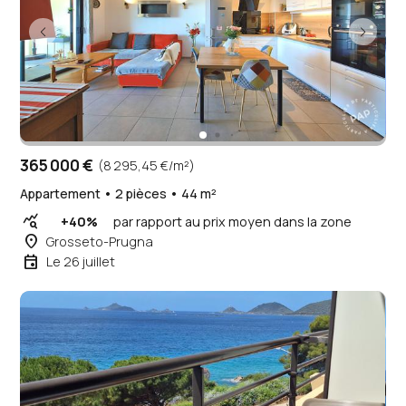
365 000 €
(8 295,45 €/m²)
Appartement • 2 pièces • 44 m²
query_stats
+40%
par rapport au prix moyen dans la zone
place
Grosseto-Prugna
event
Le 26 juillet