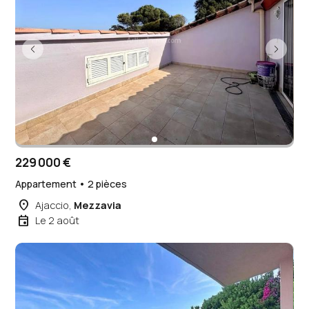
229 000 €
Appartement • 2 pièces
place
Ajaccio,
Mezzavia
event
Le 2 août