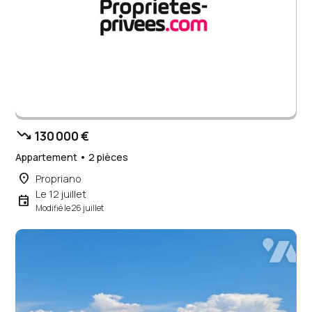
trending_down
130 000 €
Appartement • 2 pièces
place
Propriano
Le 12 juillet
event
Modifié le 26 juillet