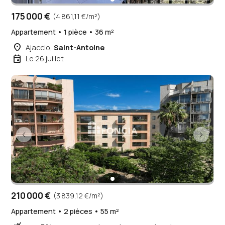
175 000 €
(4 861,11 €/m²)
Appartement • 1 pièce • 36 m²
place
Ajaccio,
Saint-Antoine
event
Le 26 juillet
210 000 €
(3 839,12 €/m²)
Appartement • 2 pièces • 55 m²