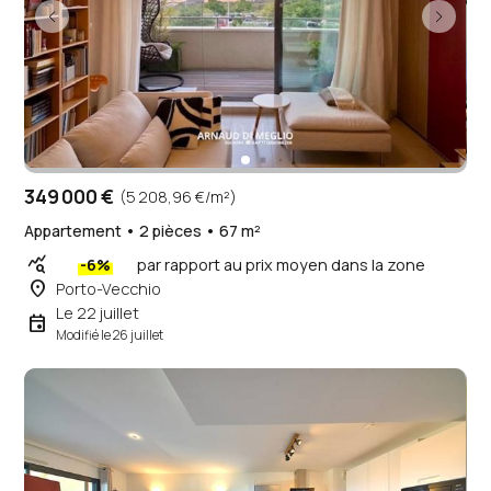
349 000 €
(5 208,96 €/m²)
Appartement • 2 pièces • 67 m²
query_stats
-6%
par rapport au prix moyen dans la zone
place
Porto-Vecchio
Le 22 juillet
event
Modifié le 26 juillet