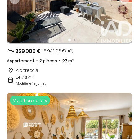
trending_down
239 000 €
(8 941,26 €/m²)
Appartement • 2 pièces • 27 m²
place
Albitreccia
Le 7 avril
event
Modifié le 19 juillet
Variation de prix