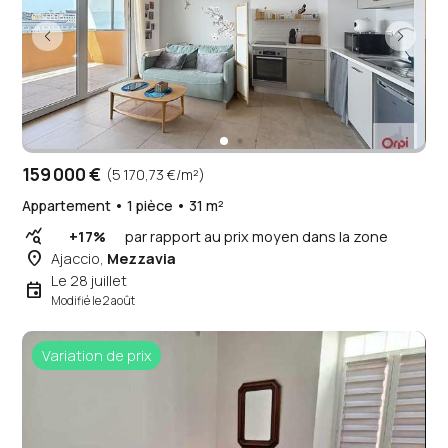
159 000 €
(5 170,73 €/m²)
Appartement • 1 pièce • 31 m²
query_stats
+17%
par rapport au prix moyen dans la zone
place
Ajaccio,
Mezzavia
Le 28 juillet
event
Modifié le 2 août
Variation de prix