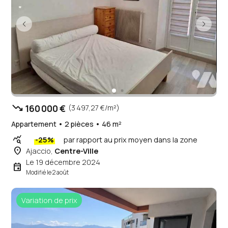
trending_down
160 000 €
(3 497,27 €/m²)
Appartement • 2 pièces • 46 m²
query_stats
-25%
par rapport au prix moyen dans la zone
place
Ajaccio,
Centre-Ville
Le 19 décembre 2024
event
Modifié le 2 août
Variation de prix