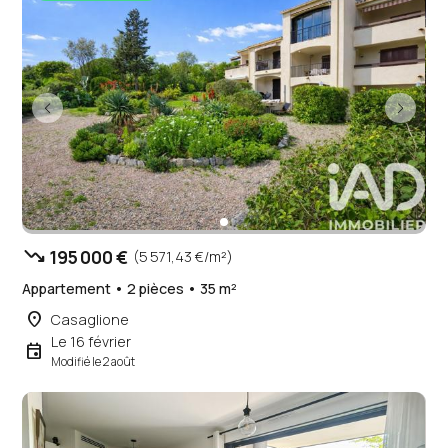
trending_down
195 000 €
(5 571,43 €/m²)
Appartement • 2 pièces • 35 m²
place
Casaglione
Le 16 février
event
Modifié le 2 août