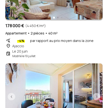
178 000 €
(4 450 €/m²)
Appartement • 2 pièces • 40 m²
query_stats
-4%
par rapport au prix moyen dans la zone
place
Ajaccio
Le 20 juin
event
Modifié le 19 juillet