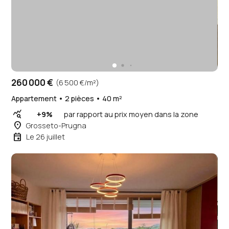
260 000 €
(6 500 €/m²)
Appartement • 2 pièces • 40 m²
query_stats
+9%
par rapport au prix moyen dans la zone
place
Grosseto-Prugna
event
Le 26 juillet