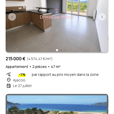
215 000 €
(4 574,47 €/m²)
Appartement • 2 pièces • 47 m²
query_stats
-1%
par rapport au prix moyen dans la zone
place
Ajaccio
event
Le 27 juillet