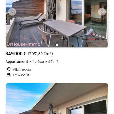
349 000 €
(7 931,82 €/m²)
Appartement • 1 pièce • 44 m²
place
Albitreccia
event
Le 4 août