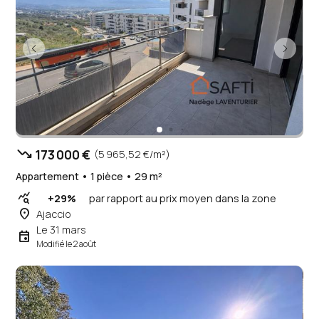
trending_down
173 000 €
(5 965,52 €/m²)
Appartement • 1 pièce • 29 m²
query_stats
+29%
par rapport au prix moyen dans la zone
place
Ajaccio
Le 31 mars
event
Modifié le 2 août