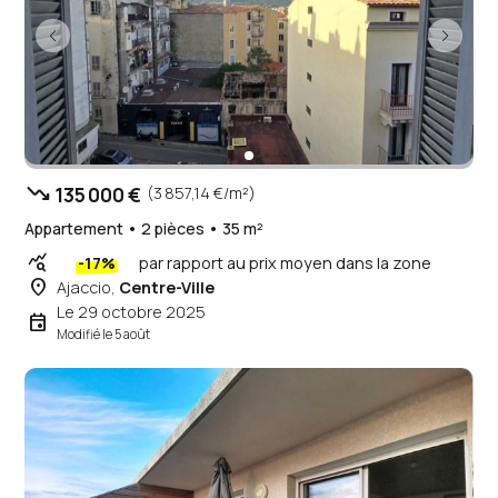
trending_down
135 000 €
(3 857,14 €/m²)
Appartement • 2 pièces • 35 m²
query_stats
-17%
par rapport au prix moyen dans la zone
place
Ajaccio,
Centre-Ville
Le 29 octobre 2025
event
Modifié le 5 août