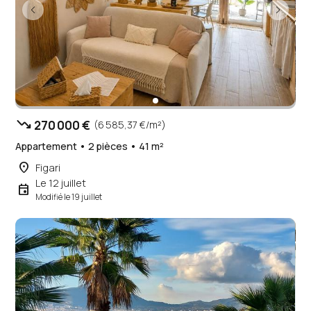
trending_down
270 000 €
(6 585,37 €/m²)
Appartement • 2 pièces • 41 m²
place
Figari
Le 12 juillet
event
Modifié le 19 juillet