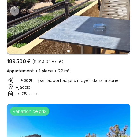
189 500 €
(8 613,64 €/m²)
Appartement • 1 pièce • 22 m²
query_stats
+86%
par rapport au prix moyen dans la zone
place
Ajaccio
event
Le 25 juillet
Variation de prix