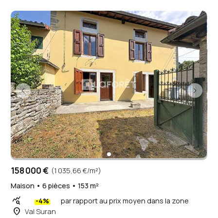
158 000 €
(1 035,66 €/m²)
Maison • 6 pièces • 153 m²
query_stats
-4%
par rapport au prix moyen dans la zone
place
Val Suran