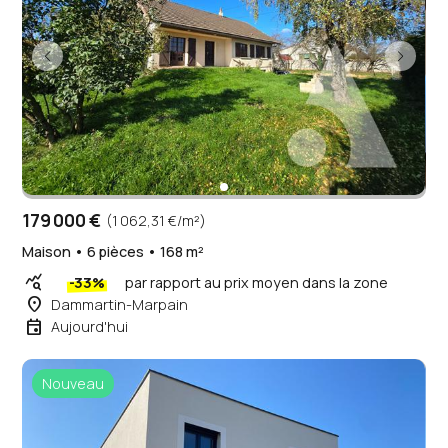
179 000 €
(1 062,31 €/m²)
Maison • 6 pièces • 168 m²
query_stats
-33%
par rapport au prix moyen dans la zone
place
Dammartin-Marpain
event
Aujourd'hui
Nouveau