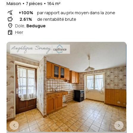
Maison • 7 pièces • 164 m²
query_stats
+100%
par rapport au prix moyen dans la zone
savings
2.61%
de rentabilité brute
place
Dole,
Bedugue
event
Hier