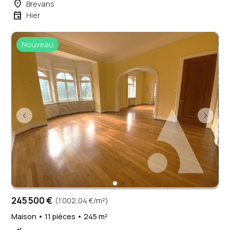
place
Brevans
event
Hier
Nouveau
245 500 €
(1 002,04 €/m²)
Maison • 11 pièces • 245 m²