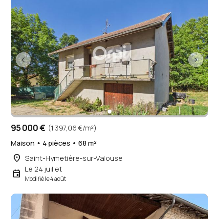
95 000 €
(1 397,06 €/m²)
Maison • 4 pièces • 68 m²
place
Saint-Hymetière-sur-Valouse
Le 24 juillet
event
Modifié le 4 août