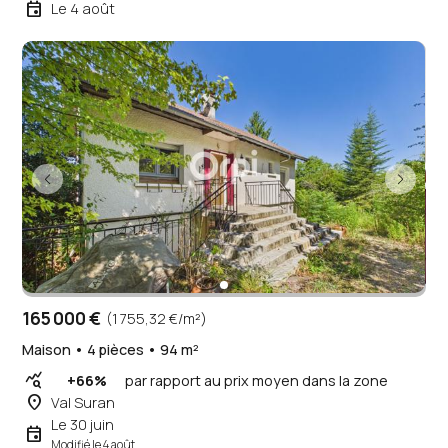
event
Le 4 août
165 000 €
(1 755,32 €/m²)
Maison • 4 pièces • 94 m²
query_stats
+66%
par rapport au prix moyen dans la zone
place
Val Suran
Le 30 juin
event
Modifié le 4 août