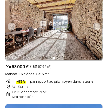
trending_down
58 000 €
(183,67 €/m²)
Maison • 3 pièces • 316 m²
query_stats
-83%
par rapport au prix moyen dans la zone
place
Val Suran
Le 15 décembre 2025
event
Modifié le 4 août