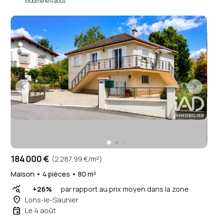
Modifié le 4 août
184 000 €
(2 287,99 €/m²)
Maison • 4 pièces • 80 m²
query_stats
+26%
par rapport au prix moyen dans la zone
place
Lons-le-Saunier
event
Le 4 août