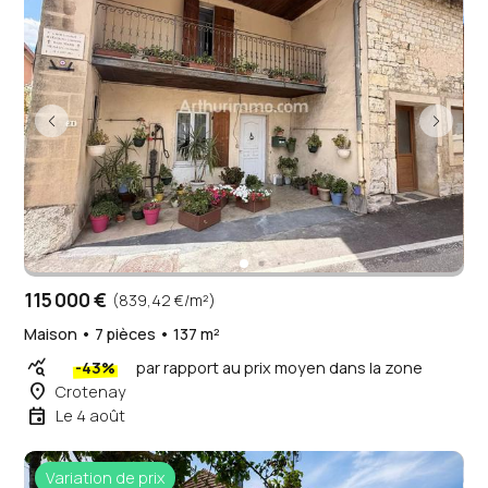
115 000 €
(839,42 €/m²)
Maison • 7 pièces • 137 m²
query_stats
-43%
par rapport au prix moyen dans la zone
place
Crotenay
event
Le 4 août
Variation de prix