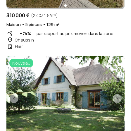
310 000 €
(2 403,1 €/m²)
Maison • 5 pièces • 129 m²
query_stats
+74%
par rapport au prix moyen dans la zone
place
Chaussin
event
Hier
Nouveau