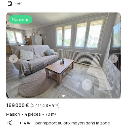
event
Hier
Nouveau
169 000 €
(2 414,29 €/m²)
Maison • 4 pièces • 70 m²
query_stats
+14%
par rapport au prix moyen dans la zone