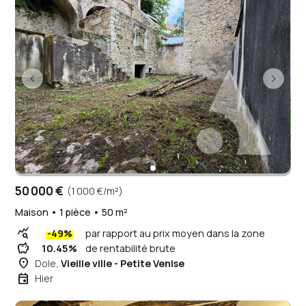
50 000 €
(1 000 €/m²)
Maison • 1 pièce • 50 m²
query_stats
-49%
par rapport au prix moyen dans la zone
savings
10.45%
de rentabilité brute
place
Dole,
Vieille ville - Petite Venise
event
Hier