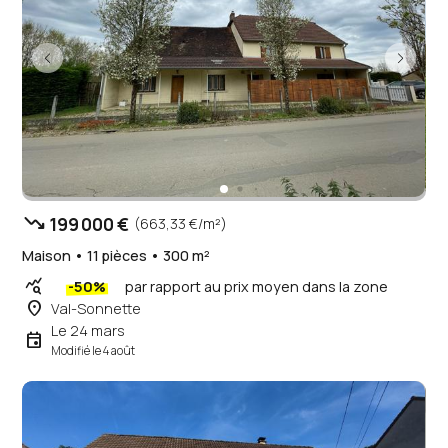
trending_down
199 000 €
(663,33 €/m²)
Maison • 11 pièces • 300 m²
query_stats
-50%
par rapport au prix moyen dans la zone
place
Val-Sonnette
Le 24 mars
event
Modifié le 4 août