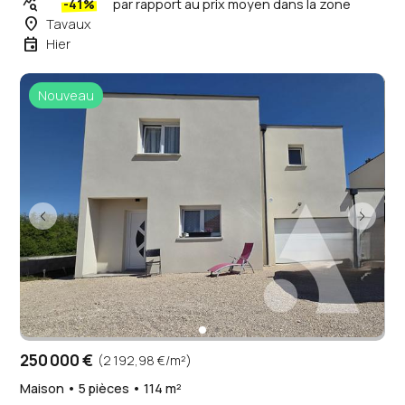
query_stats
-41%
par rapport au prix moyen dans la zone
place
Tavaux
event
Hier
Nouveau
250 000 €
(2 192,98 €/m²)
Maison • 5 pièces • 114 m²