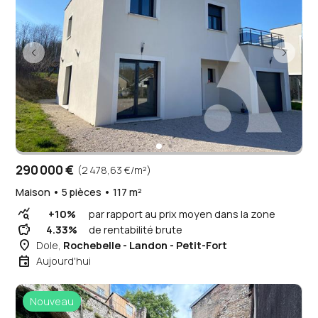
290 000 €
(2 478,63 €/m²)
Maison • 5 pièces • 117 m²
query_stats
+10%
par rapport au prix moyen dans la zone
savings
4.33%
de rentabilité brute
place
Dole,
Rochebelle - Landon - Petit-Fort
event
Aujourd'hui
Nouveau