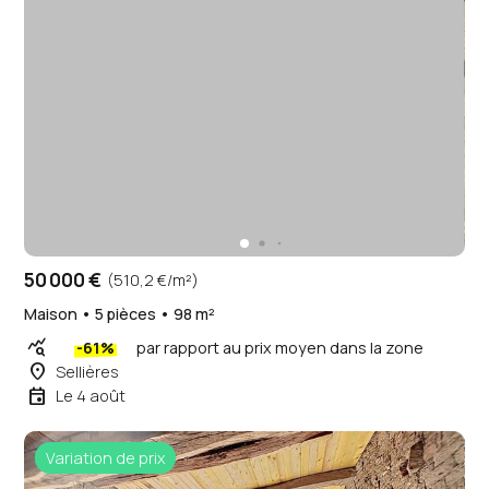
50 000 €
(510,2 €/m²)
Maison • 5 pièces • 98 m²
query_stats
-61%
par rapport au prix moyen dans la zone
place
Sellières
event
Le 4 août
Variation de prix