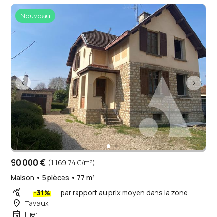
Nouveau
90 000 €
(1 169,74 €/m²)
Maison • 5 pièces • 77 m²
query_stats
-31%
par rapport au prix moyen dans la zone
place
Tavaux
event
Hier