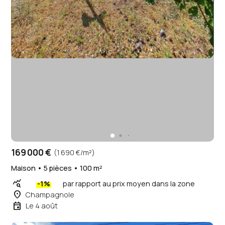
169 000 €
(1 690 €/m²)
Maison • 5 pièces • 100 m²
query_stats
-1%
par rapport au prix moyen dans la zone
place
Champagnole
event
Le 4 août