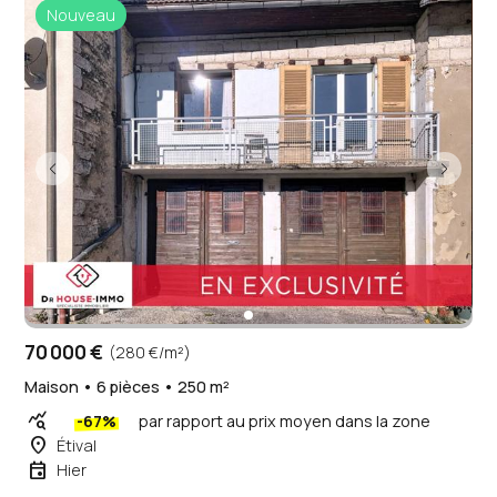
Nouveau
70 000 €
(280 €/m²)
Maison • 6 pièces • 250 m²
query_stats
-67%
par rapport au prix moyen dans la zone
place
Étival
event
Hier