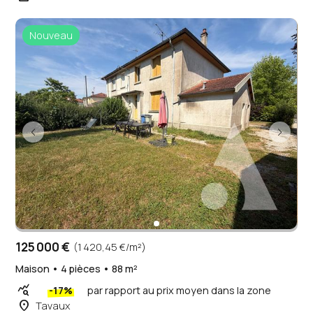
Nouveau
125 000 €
(1 420,45 €/m²)
Maison • 4 pièces • 88 m²
query_stats
-17%
par rapport au prix moyen dans la zone
place
Tavaux