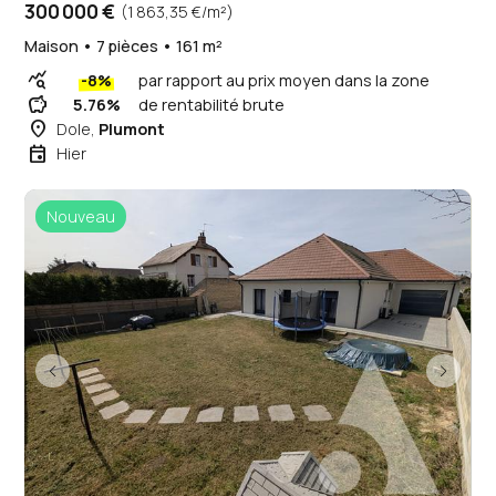
300 000 €
(1 863,35 €/m²)
Maison • 7 pièces • 161 m²
query_stats
-8%
par rapport au prix moyen dans la zone
savings
5.76%
de rentabilité brute
place
Dole,
Plumont
event
Hier
Nouveau