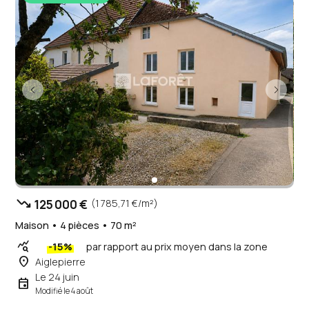
trending_down
125 000 €
(1 785,71 €/m²)
Maison • 4 pièces • 70 m²
query_stats
-15%
par rapport au prix moyen dans la zone
place
Aiglepierre
Le 24 juin
event
Modifié le 4 août