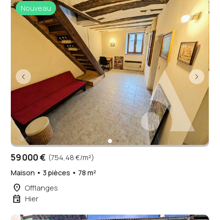
Nouveau
59 000 €
(754,48 €/m²)
Maison • 3 pièces • 78 m²
place
Offlanges
event
Hier