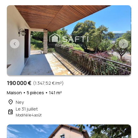
190 000 €
(1 347,52 €/m²)
Maison • 5 pièces • 141 m²
place
Ney
Le 31 juillet
event
Modifié le 4 août