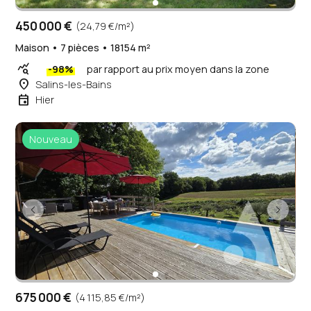
450 000 €
(24,79 €/m²)
Maison • 7 pièces • 18154 m²
query_stats
-98%
par rapport au prix moyen dans la zone
place
Salins-les-Bains
event
Hier
Nouveau
675 000 €
(4 115,85 €/m²)