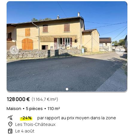
128 000 €
(1 164,7 €/m²)
Maison • 5 pièces • 110 m²
query_stats
-24%
par rapport au prix moyen dans la zone
place
Les Trois-Châteaux
event
Le 4 août