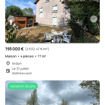
195 000 €
(2 532,47 €/m²)
Maison • 4 pièces • 77 m²
place
Ardon
Le 31 juillet
event
Modifié le 4 août
Variation de prix