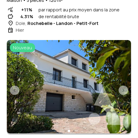
Maison • 5 pièces • 120 m²
query_stats
+11%
par rapport au prix moyen dans la zone
savings
4.31%
de rentabilité brute
place
Dole,
Rochebelle - Landon - Petit-Fort
event
Hier
Nouveau