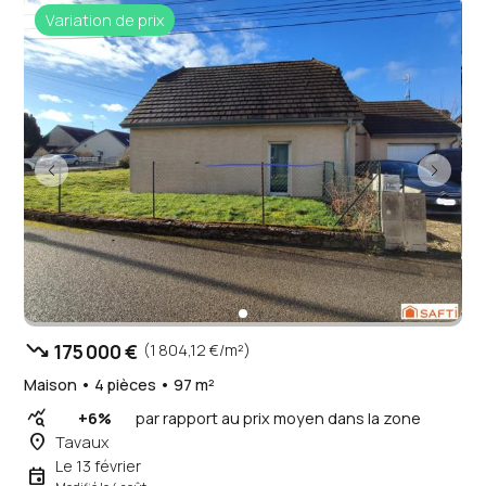
Variation de prix
trending_down
175 000 €
(1 804,12 €/m²)
Maison • 4 pièces • 97 m²
query_stats
+6%
par rapport au prix moyen dans la zone
place
Tavaux
Le 13 février
event