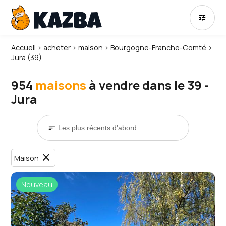
tune
Accueil
›
acheter
›
maison
›
Bourgogne-Franche-Comté
›
Jura (39)
954
maisons
à vendre dans le 39 -
Jura
sort
close
Maison
Nouveau