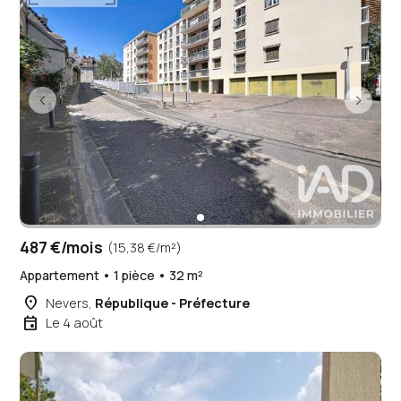
487 €/mois
(15,38 €/m²)
Appartement • 1 pièce • 32 m²
place
Nevers,
République - Préfecture
event
Le 4 août