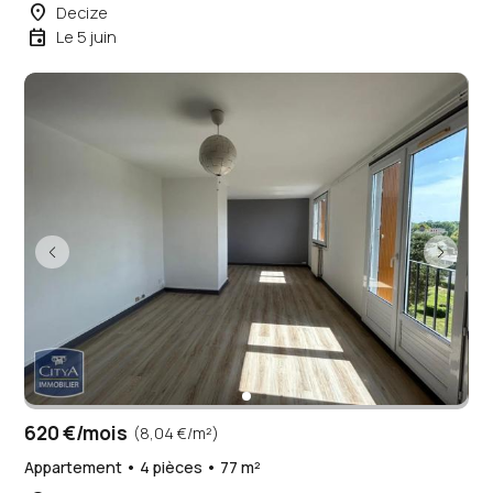
place
Decize
event
Le 5 juin
620 €/mois
(8,04 €/m²)
Appartement • 4 pièces • 77 m²