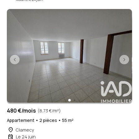
480 €/mois
(8,73 €/m²)
Appartement • 2 pièces • 55 m²
place
Clamecy
event
Le 24 juin