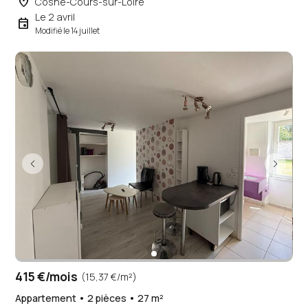
place
Cosne-Cours-sur-Loire
Le 2 avril
event
Modifié le 14 juillet
415 €/mois
(15,37 €/m²)
Appartement • 2 pièces • 27 m²