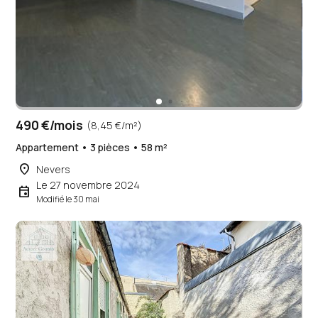
490 €/mois
(8,45 €/m²)
Appartement • 3 pièces • 58 m²
place
Nevers
Le 27 novembre 2024
event
Modifié le 30 mai