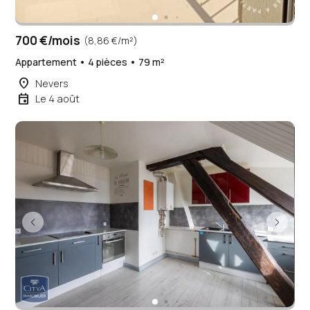
700 €/mois
(8,86 €/m²)
Appartement • 4 pièces • 79 m²
place
Nevers
event
Le 4 août