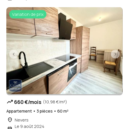
Variation de prix
trending_up
660 €/mois
(10,98 €/m²)
Appartement • 3 pièces • 60 m²
place
Nevers
Le 9 août 2024
event