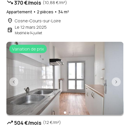
trending_down
370 €/mois
(10,88 €/m²)
Appartement • 2 pièces • 34 m²
place
Cosne-Cours-sur-Loire
Le 12 mars 2025
event
Modifié le 14 juillet
Variation de prix
trending_up
504 €/mois
(12 €/m²)