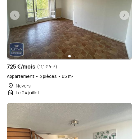
725 €/mois
(11,1 €/m²)
Appartement • 3 pièces • 65 m²
place
Nevers
event
Le 24 juillet