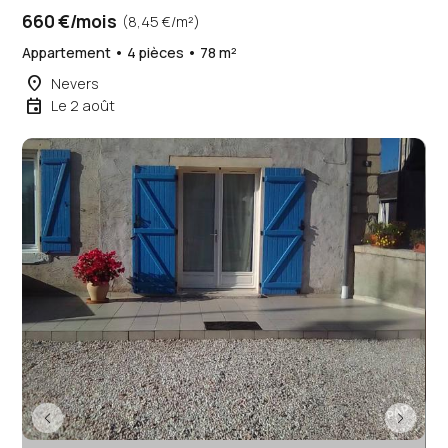
660 €/mois
(8,45 €/m²)
Appartement • 4 pièces • 78 m²
place
Nevers
event
Le 2 août