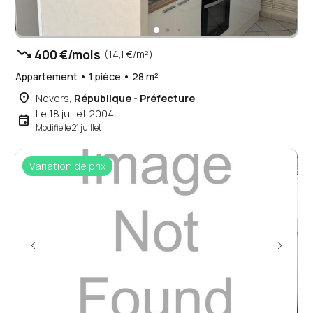
trending_down
400 €/mois
(14,1 €/m²)
Appartement • 1 pièce • 28 m²
place
Nevers,
République - Préfecture
Le 18 juillet 2004
event
Modifié le 21 juillet
Variation de prix