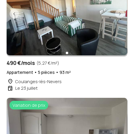
490 €/mois
(5,27 €/m²)
Appartement • 5 pièces • 93 m²
place
Coulanges-lès-Nevers
event
Le 23 juillet
Variation de prix