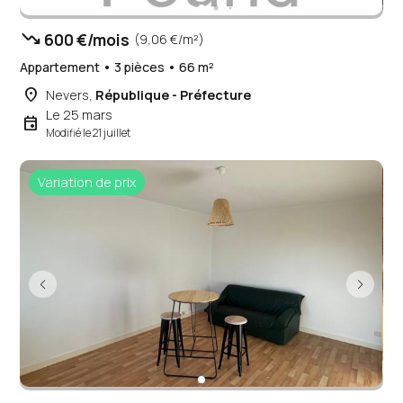
trending_down
600 €/mois
(9,06 €/m²)
Appartement • 3 pièces • 66 m²
place
Nevers,
République - Préfecture
Le 25 mars
event
Modifié le 21 juillet
Variation de prix