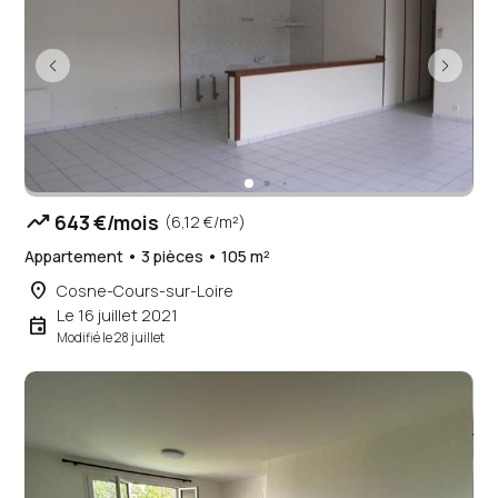
trending_up
643 €/mois
(6,12 €/m²)
Appartement • 3 pièces • 105 m²
place
Cosne-Cours-sur-Loire
Le 16 juillet 2021
event
Modifié le 28 juillet