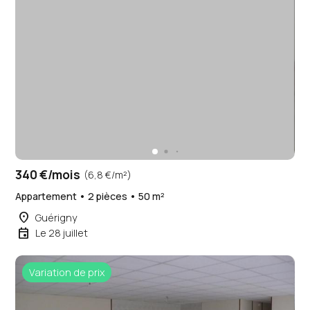
340 €/mois
(6,8 €/m²)
Appartement • 2 pièces • 50 m²
place
Guérigny
event
Le 28 juillet
Variation de prix