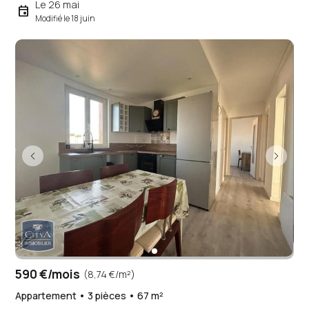
Le 26 mai
event
Modifié le 18 juin
590 €/mois
(8,74 €/m²)
Appartement • 3 pièces • 67 m²