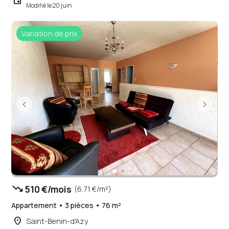
Modifié le 20 juin
Variation de prix
trending_down
510 €/mois
(6,71 €/m²)
Appartement • 3 pièces • 76 m²
place
Saint-Benin-d'Azy