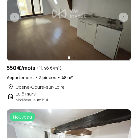
550 €/mois
(11,46 €/m²)
Appartement • 3 pièces • 48 m²
place
Cosne-Cours-sur-Loire
Le 6 mars
event
Modifié aujourd'hui
Nouveau