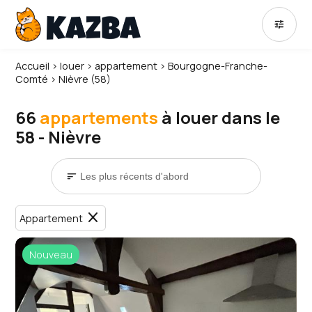
tune
Accueil
›
louer
›
appartement
›
Bourgogne-Franche-
Comté
›
Nièvre (58)
66
appartements
à louer dans le
58 - Nièvre
sort
close
Appartement
Nouveau