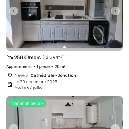
trending_down
250 €/mois
(12,5 €/m²)
Appartement • 1 pièce • 20 m²
place
Nevers,
Cathédrale - Jonction
Le 30 décembre 2025
event
Modifié le 21 juillet
Variation de prix