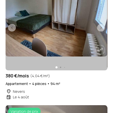
380 €/mois
(4,04 €/m²)
Appartement • 4 pièces • 94 m²
place
Nevers
event
Le 4 août
Variation de prix