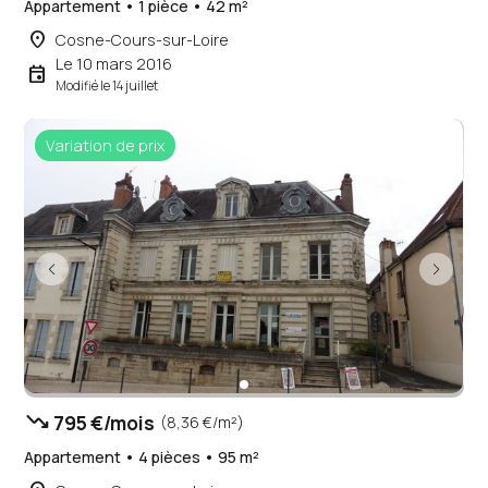
Appartement • 1 pièce • 42 m²
place
Cosne-Cours-sur-Loire
Le 10 mars 2016
event
Modifié le 14 juillet
Variation de prix
trending_down
795 €/mois
(8,36 €/m²)
Appartement • 4 pièces • 95 m²