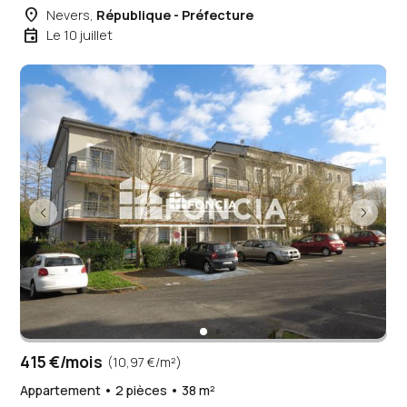
place
Nevers,
République - Préfecture
event
Le 10 juillet
415 €/mois
(10,97 €/m²)
Appartement • 2 pièces • 38 m²