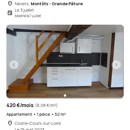
place
Nevers,
Montôts - Grande Pâture
Le 3 juillet
event
Modifié le 7 juillet
420 €/mois
(8,08 €/m²)
Appartement • 1 pièce • 52 m²
place
Cosne-Cours-sur-Loire
Le 15 avril 2023