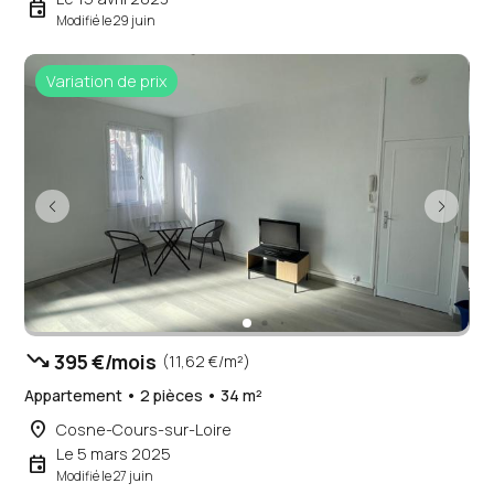
event
Modifié le 29 juin
Variation de prix
trending_down
395 €/mois
(11,62 €/m²)
Appartement • 2 pièces • 34 m²
place
Cosne-Cours-sur-Loire
Le 5 mars 2025
event
Modifié le 27 juin