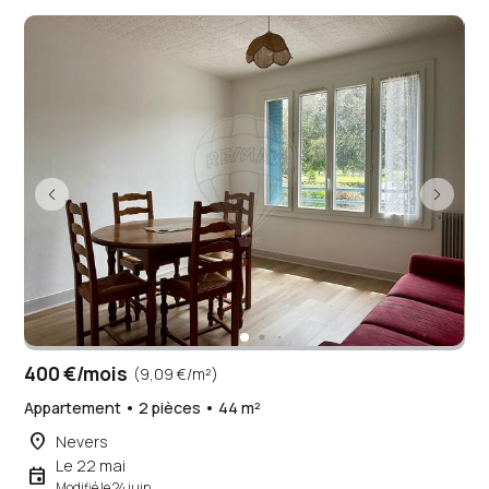
400 €/mois
(9,09 €/m²)
Appartement • 2 pièces • 44 m²
place
Nevers
Le 22 mai
event
Modifié le 24 juin