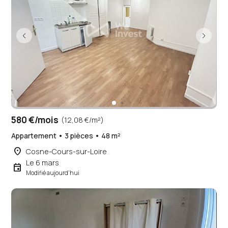
580 €/mois
(12,08 €/m²)
Appartement • 3 pièces • 48 m²
place
Cosne-Cours-sur-Loire
Le 6 mars
event
Modifié aujourd'hui