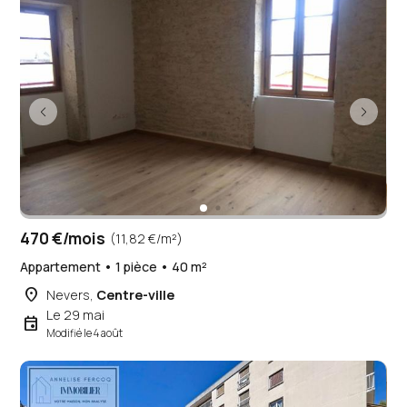
470 €/mois
(11,82 €/m²)
Appartement • 1 pièce • 40 m²
place
Nevers,
Centre-ville
Le 29 mai
event
Modifié le 4 août