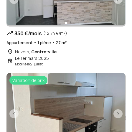
trending_up
350 €/mois
(12,74 €/m²)
Appartement • 1 pièce • 27 m²
place
Nevers,
Centre-ville
Le 1er mars 2025
event
Modifié le 21 juillet
Variation de prix