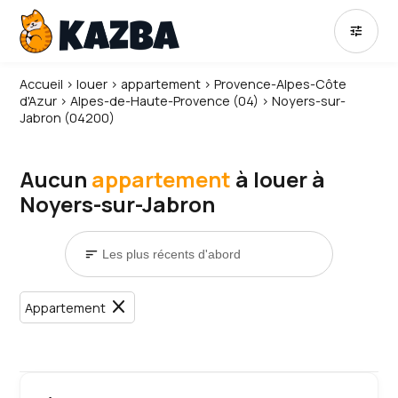
tune
Accueil
›
louer
›
appartement
›
Provence-Alpes-Côte
d'Azur
›
Alpes-de-Haute-Provence (04)
›
Noyers-sur-
Jabron (04200)
Aucun
appartement
à louer à
Noyers-sur-Jabron
sort
close
Appartement