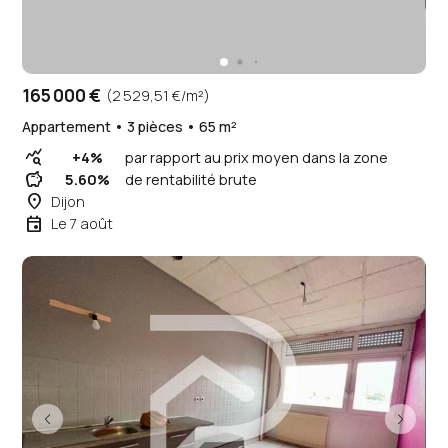
165 000 €
(2 529,51 €/m²)
Appartement • 3 pièces • 65 m²
query_stats
+4%
par rapport au prix moyen dans la zone
savings
5.60%
de rentabilité brute
place
Dijon
event
Le 7 août