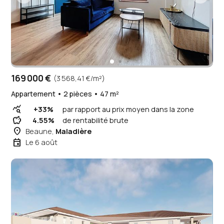
169 000 €
(3 568,41 €/m²)
Appartement • 2 pièces • 47 m²
query_stats
+33%
par rapport au prix moyen dans la zone
savings
4.55%
de rentabilité brute
place
Beaune,
Maladière
event
Le 6 août