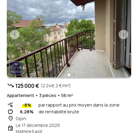
trending_down
125 000 €
(2 248,2 €/m²)
Appartement • 3 pièces • 56 m²
query_stats
-8%
par rapport au prix moyen dans la zone
savings
6.28%
de rentabilité brute
place
Dijon
Le 17 décembre 2025
event
Modifié le 6 août