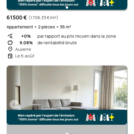
61 500 €
(1 708,33 €/m²)
Appartement • 2 pièces • 36 m²
query_stats
+0%
par rapport au prix moyen dans la zone
savings
9.08%
de rentabilité brute
place
Auxerre
event
Le 6 août