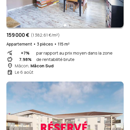
159 000 €
(1 382,61 €/m²)
Appartement • 3 pièces • 115 m²
query_stats
+7%
par rapport au prix moyen dans la zone
savings
7.98%
de rentabilité brute
place
Mâcon,
Mâcon Sud
event
Le 6 août