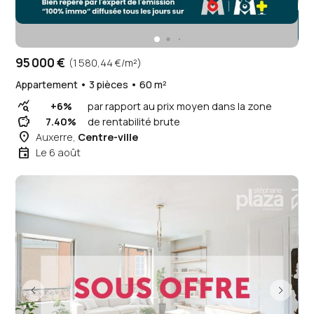
95 000 €
(1 580,44 €/m²)
Appartement • 3 pièces • 60 m²
query_stats
+6%
par rapport au prix moyen dans la zone
savings
7.40%
de rentabilité brute
place
Auxerre,
Centre-ville
event
Le 6 août