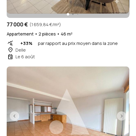
77 000 €
(1 659,84 €/m²)
Appartement • 2 pièces • 46 m²
query_stats
+33%
par rapport au prix moyen dans la zone
place
Delle
event
Le 6 août