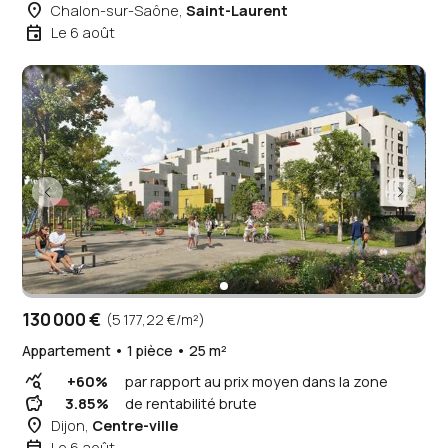
place
Chalon-sur-Saône,
Saint-Laurent
event
Le 6 août
130 000 €
(5 177,22 €/m²)
Appartement • 1 pièce • 25 m²
query_stats
+60%
par rapport au prix moyen dans la zone
savings
3.85%
de rentabilité brute
place
Dijon,
Centre-ville
Le 6 août