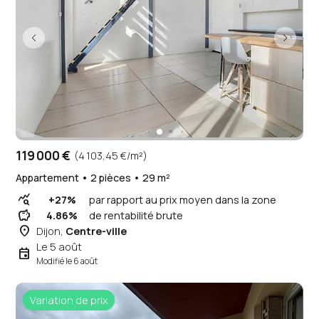
119 000 €
(4 103,45 €/m²)
Appartement • 2 pièces • 29 m²
query_stats
+27%
par rapport au prix moyen dans la zone
savings
4.86%
de rentabilité brute
place
Dijon,
Centre-ville
Le 5 août
event
Modifié le 6 août
Variation de prix