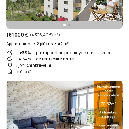
181 000 €
(4 305,42 €/m²)
Appartement • 2 pièces • 42 m²
query_stats
+33%
par rapport au prix moyen dans la zone
savings
4.64%
de rentabilité brute
place
Dijon,
Centre-ville
event
Le 6 août