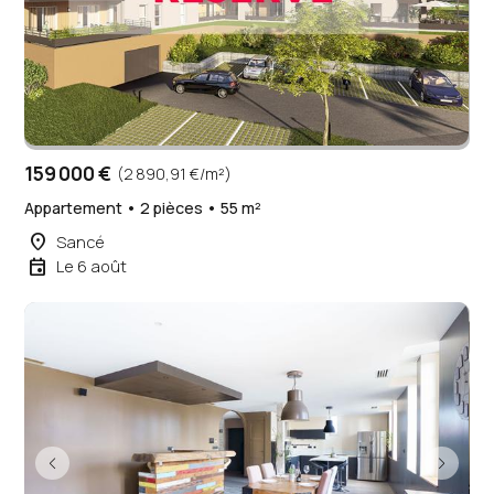
159 000 €
(2 890,91 €/m²)
Appartement • 2 pièces • 55 m²
place
Sancé
event
Le 6 août