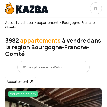
tune
Accueil
›
acheter
›
appartement
›
Bourgogne-Franche-
Comté
3982
appartements
à vendre dans
la région Bourgogne-Franche-
Comté
sort
close
Appartement
Variation de prix