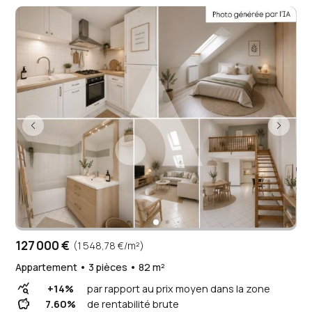
127 000 €
(1 548,78 €/m²)
Appartement • 3 pièces • 82 m²
query_stats
+14%
par rapport au prix moyen dans la zone
savings
7.60%
de rentabilité brute