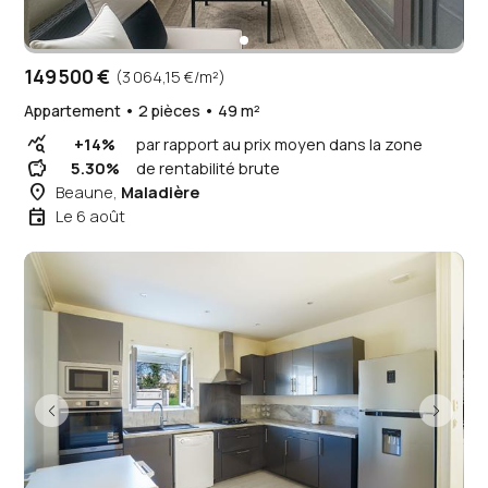
149 500 €
(3 064,15 €/m²)
Appartement • 2 pièces • 49 m²
query_stats
+14%
par rapport au prix moyen dans la zone
savings
5.30%
de rentabilité brute
place
Beaune,
Maladière
event
Le 6 août