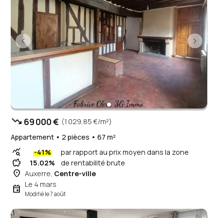
trending_down
69 000 €
(1 029,85 €/m²)
Appartement • 2 pièces • 67 m²
query_stats
-41%
par rapport au prix moyen dans la zone
savings
15.02%
de rentabilité brute
place
Auxerre,
Centre-ville
Le 4 mars
event
Modifié le 7 août