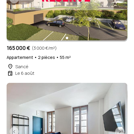
165 000 €
(3 000 €/m²)
Appartement • 2 pièces • 55 m²
place
Sancé
event
Le 6 août