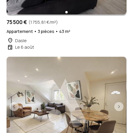
75 500 €
(1 755,81 €/m²)
Appartement • 3 pièces • 43 m²
place
Dasle
event
Le 6 août