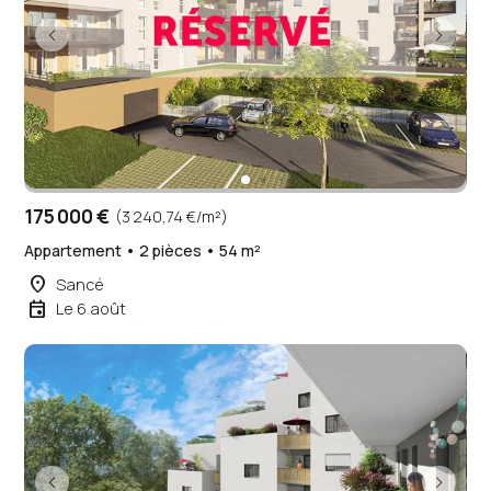
175 000 €
(3 240,74 €/m²)
Appartement • 2 pièces • 54 m²
place
Sancé
event
Le 6 août