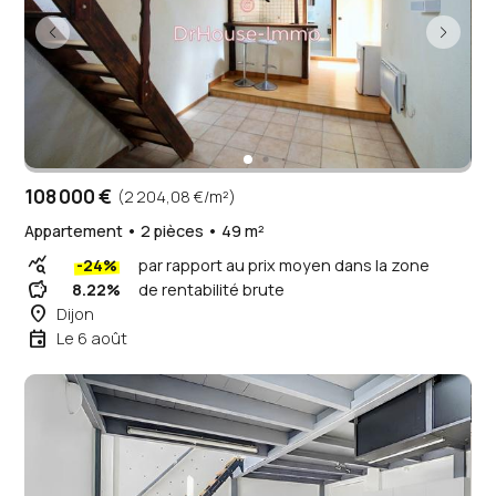
108 000 €
(2 204,08 €/m²)
Appartement • 2 pièces • 49 m²
query_stats
-24%
par rapport au prix moyen dans la zone
savings
8.22%
de rentabilité brute
place
Dijon
event
Le 6 août