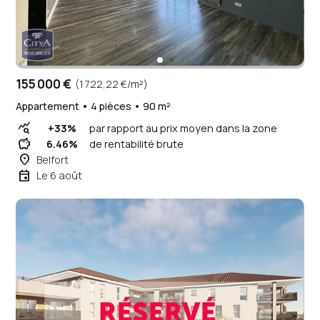
155 000 €
(1 722,22 €/m²)
Appartement • 4 pièces • 90 m²
query_stats
+33%
par rapport au prix moyen dans la zone
savings
6.46%
de rentabilité brute
place
Belfort
event
Le 6 août