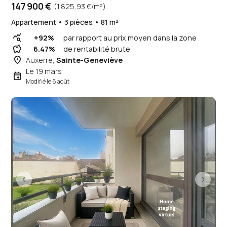
147 900 €
(1 825,93 €/m²)
Appartement • 3 pièces • 81 m²
query_stats
+92%
par rapport au prix moyen dans la zone
savings
6.47%
de rentabilité brute
place
Auxerre,
Sainte-Geneviève
Le 19 mars
event
Modifié le 6 août