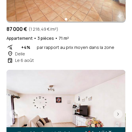
87 000 €
(1 218,49 €/m²)
Appartement • 3 pièces • 71 m²
query_stats
+4%
par rapport au prix moyen dans la zone
place
Delle
event
Le 6 août