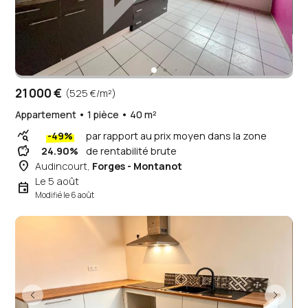
21 000 €
(525 €/m²)
Appartement • 1 pièce • 40 m²
query_stats
-49%
par rapport au prix moyen dans la zone
savings
24.90%
de rentabilité brute
place
Audincourt,
Forges - Montanot
Le 5 août
event
Modifié le 6 août