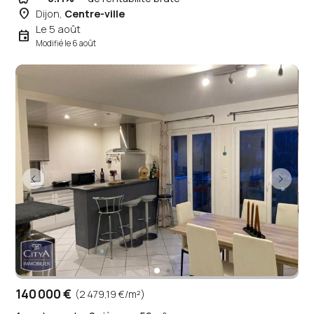
place
Dijon,
Centre-ville
Le 5 août
event
Modifié le 6 août
140 000 €
(2 479,19 €/m²)