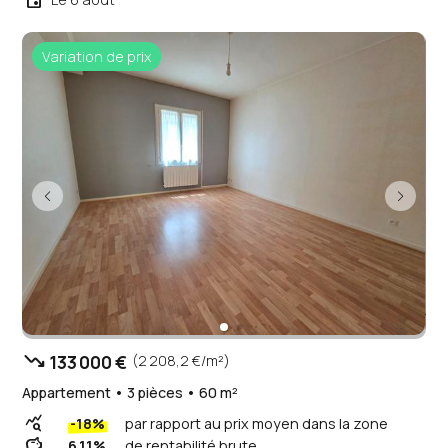
event
Variation de prix
trending_down
133 000 €
(2 208,2 €/m²)
Appartement • 3 pièces • 60 m²
query_stats
-18%
par rapport au prix moyen dans la zone
savings
6.11%
de rentabilité brute