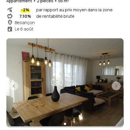
Appartement • 2 pièces • 56 m²
query_stats
-2%
par rapport au prix moyen dans la zone
savings
7.10%
de rentabilité brute
place
Besançon
event
Le 6 août