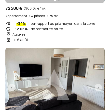
72 500 €
(966,67 €/m²)
Appartement • 4 pièces • 75 m²
query_stats
-34%
par rapport au prix moyen dans la zone
savings
12.06%
de rentabilité brute
place
Auxerre
event
Le 6 août