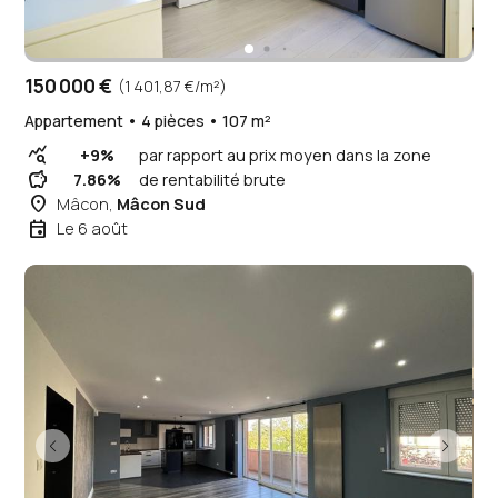
150 000 €
(1 401,87 €/m²)
Appartement • 4 pièces • 107 m²
query_stats
+9%
par rapport au prix moyen dans la zone
savings
7.86%
de rentabilité brute
place
Mâcon,
Mâcon Sud
event
Le 6 août