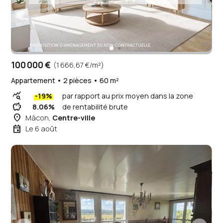
100 000 €
(1 666,67 €/m²)
Appartement • 2 pièces • 60 m²
query_stats
-19%
par rapport au prix moyen dans la zone
savings
8.06%
de rentabilité brute
place
Mâcon,
Centre-ville
event
Le 6 août