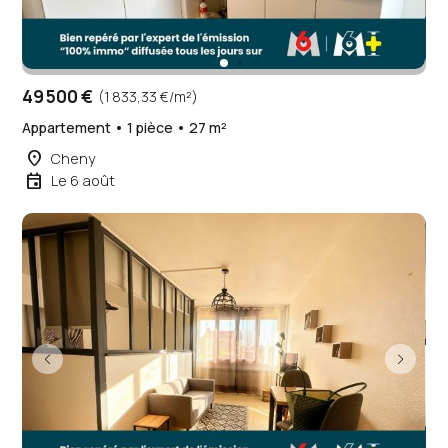
49 500 €
(1 833,33 €/m²)
Appartement • 1 pièce • 27 m²
place
Cheny
event
Le 6 août