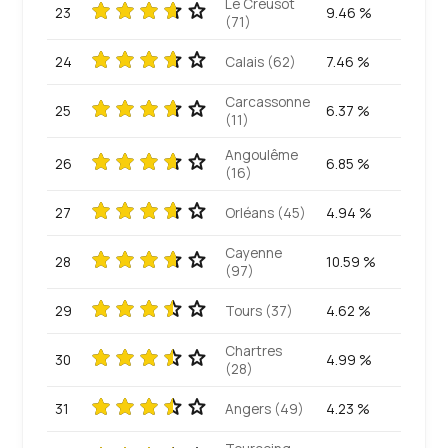
Le Creusot
23
9.46 %
(71)
24
Calais (62)
7.46 %
Carcassonne
25
6.37 %
(11)
Angoulême
26
6.85 %
(16)
27
Orléans (45)
4.94 %
Cayenne
28
10.59 %
(97)
29
Tours (37)
4.62 %
Chartres
30
4.99 %
(28)
31
Angers (49)
4.23 %