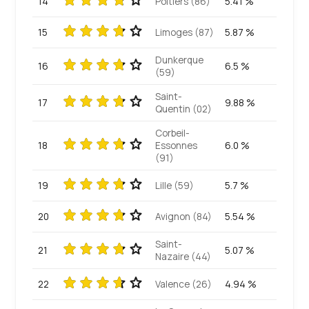
14
Poitiers (86)
5.41 %
15
Limoges (87)
5.87 %
Dunkerque
16
6.5 %
(59)
Saint-
17
9.88 %
Quentin (02)
Corbeil-
18
Essonnes
6.0 %
(91)
19
Lille (59)
5.7 %
20
Avignon (84)
5.54 %
Saint-
21
5.07 %
Nazaire (44)
22
Valence (26)
4.94 %