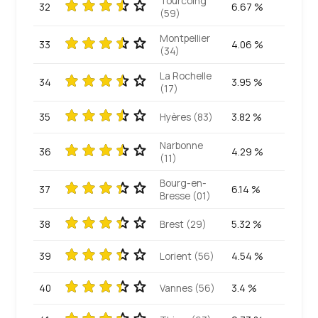
Tourcoing
32
6.67 %
(59)
Montpellier
33
4.06 %
(34)
La Rochelle
34
3.95 %
(17)
35
Hyères (83)
3.82 %
Narbonne
36
4.29 %
(11)
Bourg-en-
37
6.14 %
Bresse (01)
38
Brest (29)
5.32 %
39
Lorient (56)
4.54 %
40
Vannes (56)
3.4 %