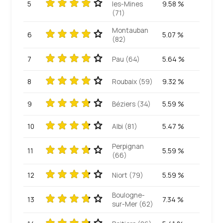
5
les-Mines
9.58 %
(71)
Montauban
6
5.07 %
(82)
7
Pau (64)
5.64 %
8
Roubaix (59)
9.32 %
9
Béziers (34)
5.59 %
10
Albi (81)
5.47 %
Perpignan
11
5.59 %
(66)
12
Niort (79)
5.59 %
Boulogne-
13
7.34 %
sur-Mer (62)