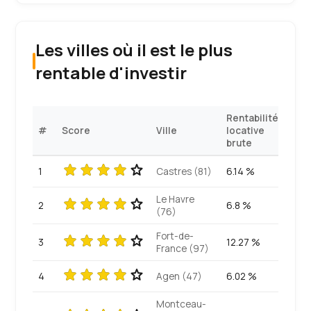
Les villes où il est le plus
rentable d'investir
Rentabilité
#
Score
Ville
locative
brute
1
Castres (81)
6.14 %
Le Havre
2
6.8 %
(76)
Fort-de-
3
12.27 %
France (97)
4
Agen (47)
6.02 %
Montceau-