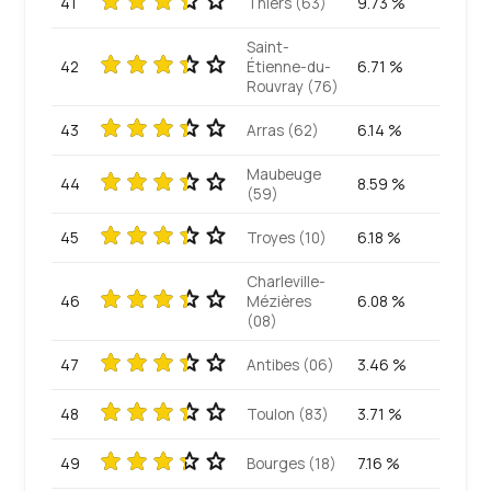
41
Thiers (63)
9.73 %
Saint-
42
Étienne-du-
6.71 %
Rouvray (76)
43
Arras (62)
6.14 %
Maubeuge
44
8.59 %
(59)
45
Troyes (10)
6.18 %
Charleville-
46
Mézières
6.08 %
(08)
47
Antibes (06)
3.46 %
48
Toulon (83)
3.71 %
49
Bourges (18)
7.16 %