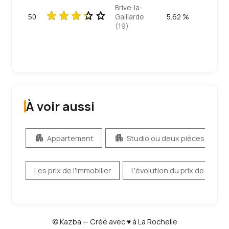
Brive-la-
50
Gaillarde
5.62 %
(19)
À voir aussi
apartment
apartment
apa
Appartement
Studio ou deux pièces
Les prix de l'immobilier
L'évolution du prix de l'immob
© Kazba — Créé avec ♥ à La Rochelle