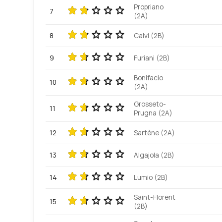
Propriano
7
(2A)
8
Calvi (2B)
9
Furiani (2B)
Bonifacio
10
(2A)
Grosseto-
11
Prugna (2A)
12
Sartène (2A)
13
Algajola (2B)
14
Lumio (2B)
Saint-Florent
15
(2B)