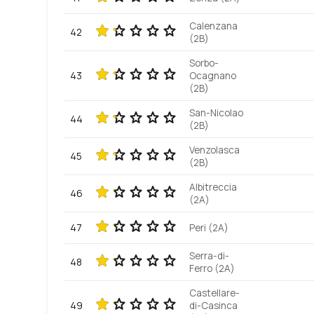
Calenzana
42
(2B)
Sorbo-
43
Ocagnano
(2B)
San-Nicolao
44
(2B)
Venzolasca
45
(2B)
Albitreccia
46
(2A)
47
Peri (2A)
Serra-di-
48
Ferro (2A)
Castellare-
49
di-Casinca