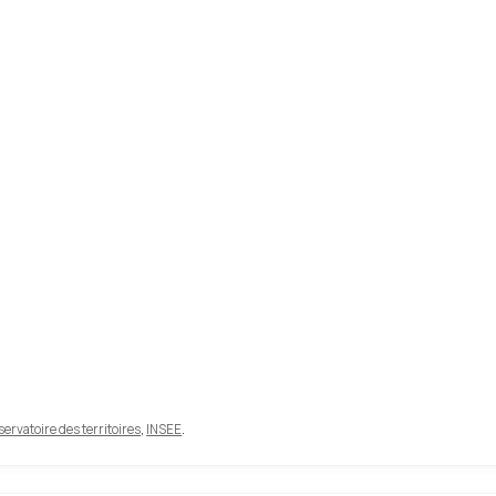
ervatoire des territoires
,
INSEE
.