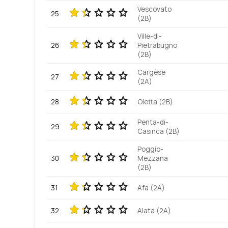
Vescovato
25
(2B)
Ville-di-
26
Pietrabugno
(2B)
Cargèse
27
(2A)
28
Oletta (2B)
Penta-di-
29
Casinca (2B)
Poggio-
30
Mezzana
(2B)
31
Afa (2A)
32
Alata (2A)