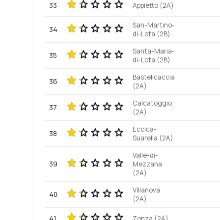
33
Appietto (2A)
San-Martino-
34
di-Lota (2B)
Santa-Maria-
35
di-Lota (2B)
Bastelicaccia
36
(2A)
Calcatoggio
37
(2A)
Eccica-
38
Suarella (2A)
Valle-di-
39
Mezzana
(2A)
Villanova
40
(2A)
41
Zonza (2A)