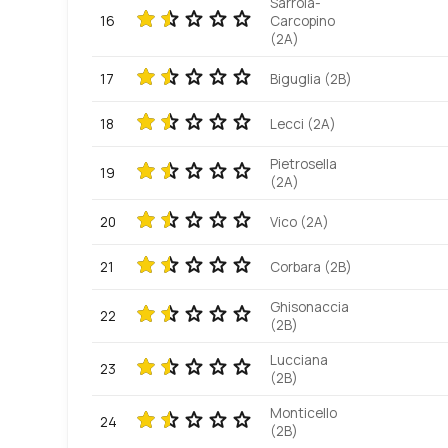
Sarrola-
16
Carcopino
(2A)
17
Biguglia (2B)
18
Lecci (2A)
Pietrosella
19
(2A)
20
Vico (2A)
21
Corbara (2B)
Ghisonaccia
22
(2B)
Lucciana
23
(2B)
Monticello
24
(2B)