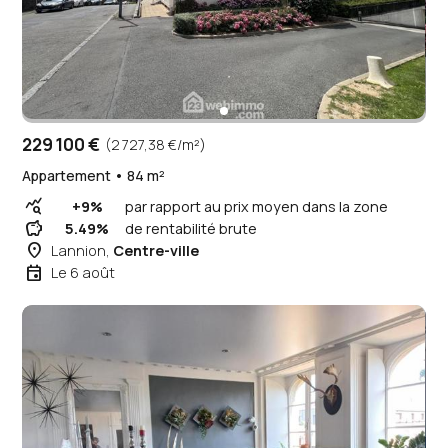
229 100 €
(2 727,38 €/m²)
Appartement • 84 m²
query_stats
+9%
par rapport au prix moyen dans la zone
savings
5.49%
de rentabilité brute
place
Lannion,
Centre-ville
event
Le 6 août