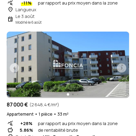
query_stats
-11%
par rapport au prix moyen dans la zone
place
Langueux
Le 3 août
event
Modifié le 6 août
87 000 €
(2 648,4 €/m²)
Appartement • 1 pièce • 33 m²
query_stats
+28%
par rapport au prix moyen dans la zone
savings
5.86%
de rentabilité brute