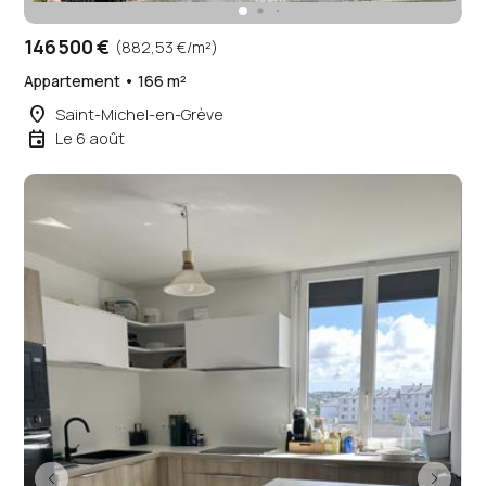
146 500 €
(882,53 €/m²)
Appartement • 166 m²
place
Saint-Michel-en-Grève
event
Le 6 août