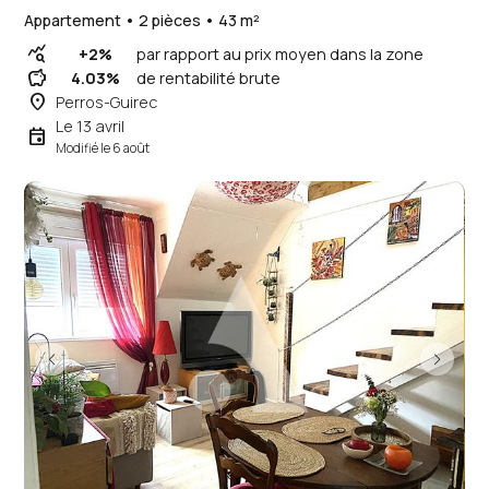
Appartement • 2 pièces • 43 m²
query_stats
+2%
par rapport au prix moyen dans la zone
savings
4.03%
de rentabilité brute
place
Perros-Guirec
Le 13 avril
event
Modifié le 6 août