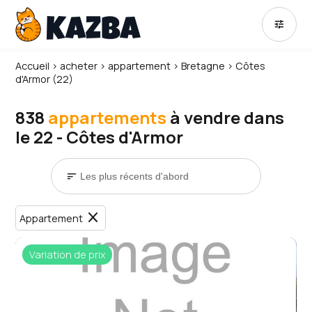
tune
Accueil
›
acheter
›
appartement
›
Bretagne
›
Côtes
d'Armor (22)
838
appartements
à vendre dans
le 22 - Côtes d'Armor
sort
close
Appartement
Variation de prix