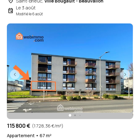
place
Saint-Brieuc,
Ville Bougault - Beauvallon
Le 3 août
event
Modifié le 6 août
115 800 €
(1 728,36 €/m²)
Appartement • 67 m²