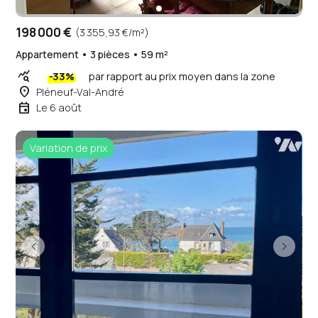
198 000 €
(3 355,93 €/m²)
Appartement • 3 pièces • 59 m²
query_stats
-33%
par rapport au prix moyen dans la zone
place
Pléneuf-Val-André
event
Le 6 août
Variation de prix