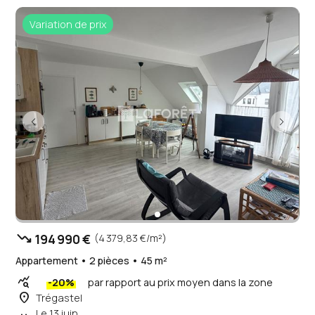
Variation de prix
trending_down
194 990 €
(4 379,83 €/m²)
Appartement • 2 pièces • 45 m²
query_stats
-20%
par rapport au prix moyen dans la zone
place
Trégastel
Le 13 juin