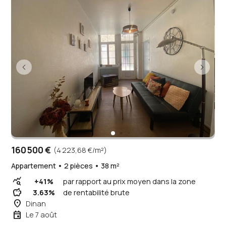
160 500 €
(4 223,68 €/m²)
Appartement • 2 pièces • 38 m²
query_stats
+41%
par rapport au prix moyen dans la zone
savings
3.63%
de rentabilité brute
place
Dinan
event
Le 7 août