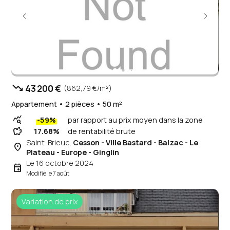
trending_down
43 200 €
(862,79 €/m²)
Appartement • 2 pièces • 50 m²
query_stats
-59%
par rapport au prix moyen dans la zone
savings
17.68%
de rentabilité brute
Saint-Brieuc,
Cesson - Ville Bastard - Balzac - Le
place
Plateau - Europe - Ginglin
Le 16 octobre 2024
event
Modifié le 7 août
Variation de prix