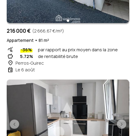
216 000 €
(2 666,67 €/m²)
Appartement • 81 m²
query_stats
-36%
par rapport au prix moyen dans la zone
savings
5.72%
de rentabilité brute
place
Perros-Guirec
event
Le 6 août