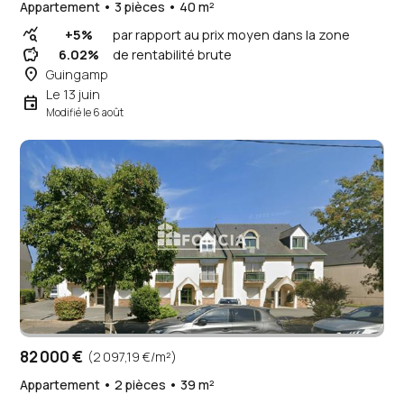
Appartement • 3 pièces • 40 m²
query_stats
+5%
par rapport au prix moyen dans la zone
savings
6.02%
de rentabilité brute
place
Guingamp
Le 13 juin
event
Modifié le 6 août
82 000 €
(2 097,19 €/m²)
Appartement • 2 pièces • 39 m²