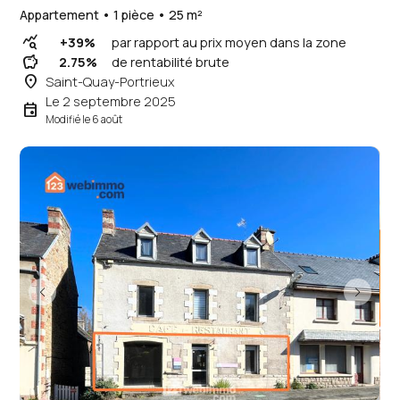
Appartement • 1 pièce • 25 m²
query_stats
+39%
par rapport au prix moyen dans la zone
savings
2.75%
de rentabilité brute
place
Saint-Quay-Portrieux
Le 2 septembre 2025
event
Modifié le 6 août