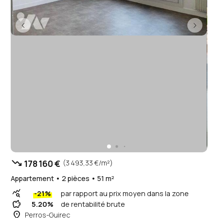
trending_down
178 160 €
(3 493,33 €/m²)
Appartement • 2 pièces • 51 m²
query_stats
-21%
par rapport au prix moyen dans la zone
savings
5.20%
de rentabilité brute
place
Perros-Guirec