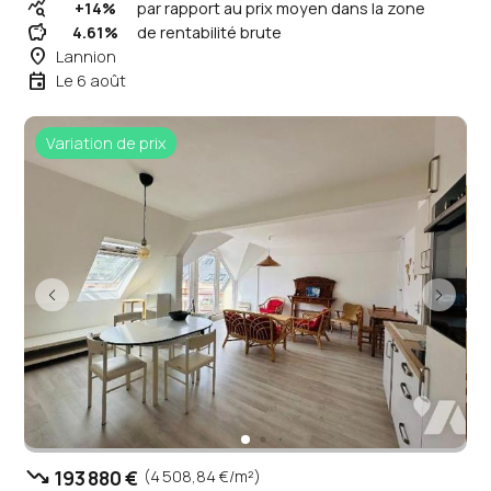
query_stats
+14%
par rapport au prix moyen dans la zone
savings
4.61%
de rentabilité brute
place
Lannion
event
Le 6 août
Variation de prix
trending_down
193 880 €
(4 508,84 €/m²)