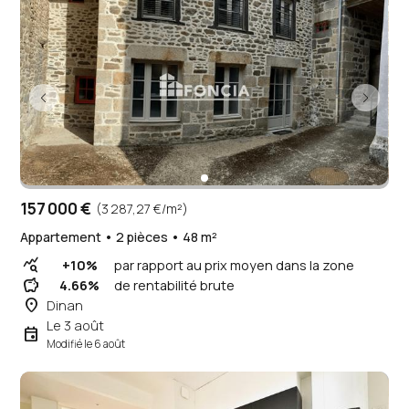
157 000 €
(3 287,27 €/m²)
Appartement • 2 pièces • 48 m²
query_stats
+10%
par rapport au prix moyen dans la zone
savings
4.66%
de rentabilité brute
place
Dinan
Le 3 août
event
Modifié le 6 août