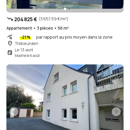
trending_down
204 825 €
(3 657,59 €/m²)
Appartement • 3 pièces • 56 m²
query_stats
-21%
par rapport au prix moyen dans la zone
place
Trébeurden
Le 13 avril
event
Modifié le 6 août