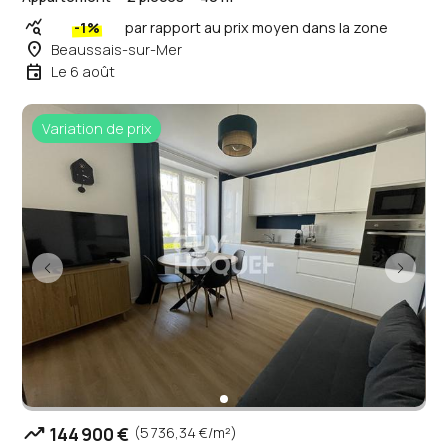
query_stats
-1%
par rapport au prix moyen dans la zone
place
Beaussais-sur-Mer
event
Le 6 août
Variation de prix
trending_up
144 900 €
(5 736,34 €/m²)