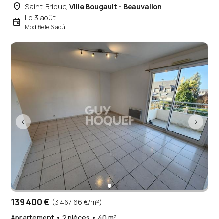
place
Saint-Brieuc,
Ville Bougault - Beauvallon
Le 3 août
event
Modifié le 6 août
139 400 €
(3 467,66 €/m²)
Appartement • 2 pièces • 40 m²