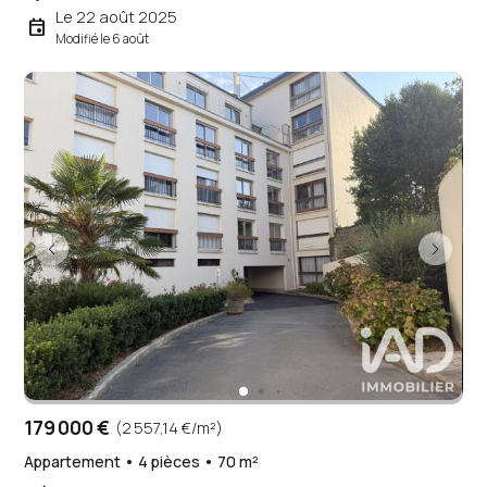
Le 22 août 2025
event
Modifié le 6 août
179 000 €
(2 557,14 €/m²)
Appartement • 4 pièces • 70 m²