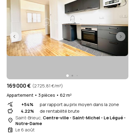
169 000 €
(2 725,81 €/m²)
Appartement • 3 pièces • 62 m²
query_stats
+54%
par rapport au prix moyen dans la zone
savings
4.22%
de rentabilité brute
Saint-Brieuc,
Centre-ville - Saint-Michel - Le Légué -
place
Notre-Dame
event
Le 6 août