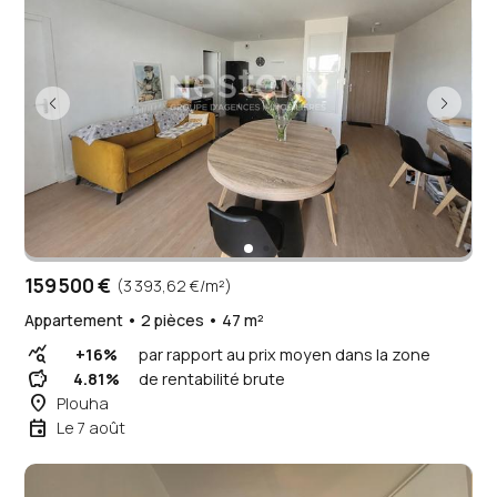
159 500 €
(3 393,62 €/m²)
Appartement • 2 pièces • 47 m²
query_stats
+16%
par rapport au prix moyen dans la zone
savings
4.81%
de rentabilité brute
place
Plouha
event
Le 7 août