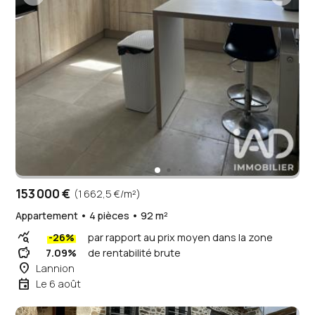
153 000 €
(1 662,5 €/m²)
Appartement • 4 pièces • 92 m²
query_stats
-26%
par rapport au prix moyen dans la zone
savings
7.09%
de rentabilité brute
place
Lannion
event
Le 6 août