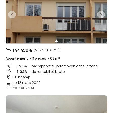
trending_down
144 450 €
(2 124,26 €/m²)
Appartement • 3 pièces • 68 m²
query_stats
+29%
par rapport au prix moyen dans la zone
savings
5.02%
de rentabilité brute
place
Guingamp
Le 18 mars 2025
event
Modifié le 7 août