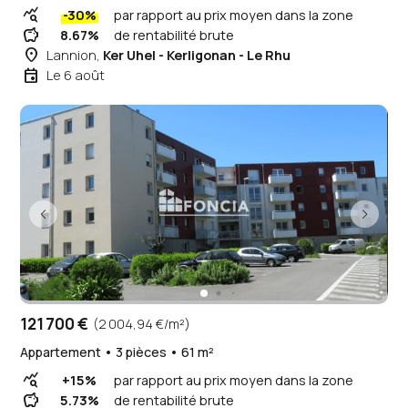
query_stats
-30%
par rapport au prix moyen dans la zone
savings
8.67%
de rentabilité brute
place
Lannion,
Ker Uhel - Kerligonan - Le Rhu
event
Le 6 août
121 700 €
(2 004,94 €/m²)
Appartement • 3 pièces • 61 m²
query_stats
+15%
par rapport au prix moyen dans la zone
savings
5.73%
de rentabilité brute