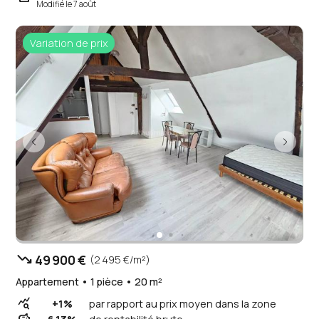
Modifié le 7 août
Variation de prix
trending_down
49 900 €
(2 495 €/m²)
Appartement • 1 pièce • 20 m²
query_stats
+1%
par rapport au prix moyen dans la zone