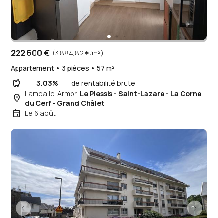
222 600 €
(3 884,82 €/m²)
Appartement • 3 pièces • 57 m²
savings
3.03%
de rentabilité brute
Lamballe-Armor,
Le Plessis - Saint-Lazare - La Corne
place
du Cerf - Grand Châlet
event
Le 6 août