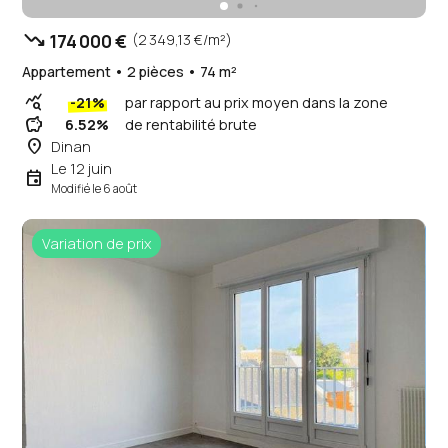
trending_down
174 000 €
(2 349,13 €/m²)
Appartement • 2 pièces • 74 m²
query_stats
-21%
par rapport au prix moyen dans la zone
savings
6.52%
de rentabilité brute
place
Dinan
Le 12 juin
event
Modifié le 6 août
Variation de prix