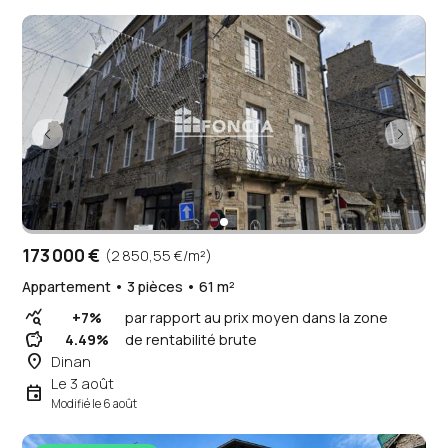
173 000 €
(2 850,55 €/m²)
Appartement • 3 pièces • 61 m²
query_stats
+7%
par rapport au prix moyen dans la zone
savings
4.49%
de rentabilité brute
place
Dinan
Le 3 août
event
Modifié le 6 août