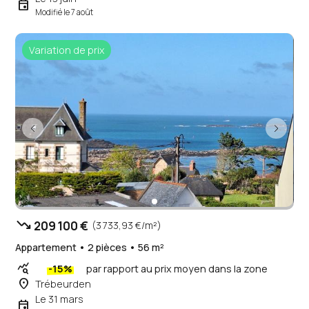
event
Modifié le 7 août
Variation de prix
trending_down
209 100 €
(3 733,93 €/m²)
Appartement • 2 pièces • 56 m²
query_stats
-15%
par rapport au prix moyen dans la zone
place
Trébeurden
Le 31 mars
event