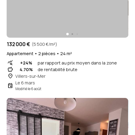
132 000 €
(5 500 €/m²)
Appartement • 2 pièces • 24 m²
query_stats
+24%
par rapport au prix moyen dans la zone
savings
4.70%
de rentabilité brute
place
Villers-sur-Mer
Le 6 mars
event
Modifié le 6 août