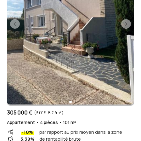
305 000 €
(3 019,8 €/m²)
Appartement • 4 pièces • 101 m²
query_stats
-10%
par rapport au prix moyen dans la zone
savings
5.39%
de rentabilité brute