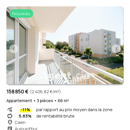
Nouveau
158 850 €
(2 406,82 €/m²)
Appartement • 3 pièces • 66 m²
query_stats
-11%
par rapport au prix moyen dans la zone
savings
5.83%
de rentabilité brute
place
Caen
event
Aujourd'hui