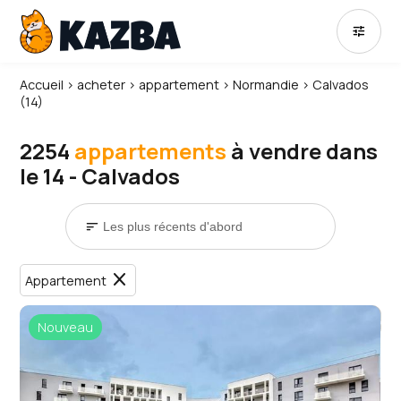
tune
Accueil
›
acheter
›
appartement
›
Normandie
›
Calvados
(14)
2254
appartements
à vendre dans
le 14 - Calvados
sort
close
Appartement
Nouveau