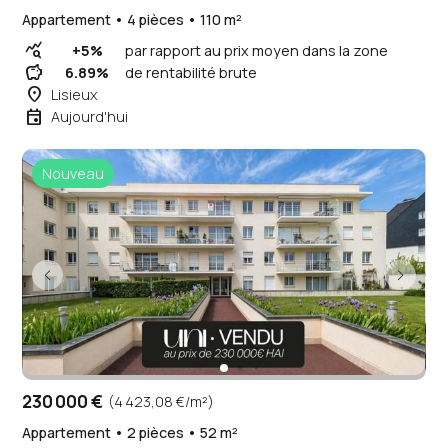
Appartement • 4 pièces • 110 m²
query_stats
+5%
par rapport au prix moyen dans la zone
savings
6.89%
de rentabilité brute
place
Lisieux
event
Aujourd'hui
Nouveau
230 000 €
(4 423,08 €/m²)
Appartement • 2 pièces • 52 m²