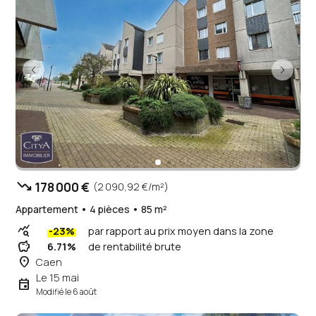
trending_down
178 000 €
(2 090,92 €/m²)
Appartement • 4 pièces • 85 m²
query_stats
-23%
par rapport au prix moyen dans la zone
savings
6.71%
de rentabilité brute
place
Caen
Le 15 mai
event
Modifié le 6 août