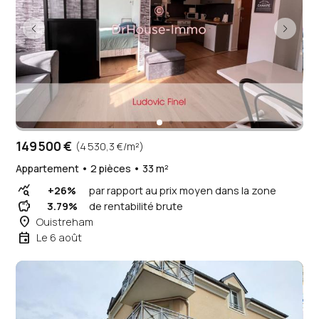
149 500 €
(4 530,3 €/m²)
Appartement • 2 pièces • 33 m²
query_stats
+26%
par rapport au prix moyen dans la zone
savings
3.79%
de rentabilité brute
place
Ouistreham
event
Le 6 août