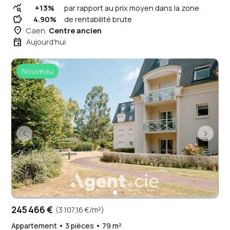
query_stats
+13%
par rapport au prix moyen dans la zone
savings
4.90%
de rentabilité brute
place
Caen,
Centre ancien
event
Aujourd'hui
Nouveau
245 466 €
(3 107,16 €/m²)
Appartement • 3 pièces • 79 m²