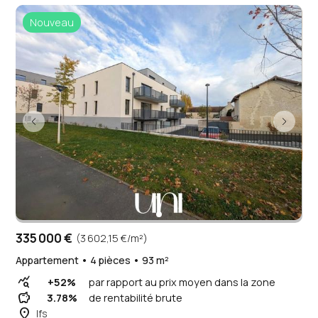
Nouveau
335 000 €
(3 602,15 €/m²)
Appartement • 4 pièces • 93 m²
query_stats
+52%
par rapport au prix moyen dans la zone
savings
3.78%
de rentabilité brute
place
Ifs