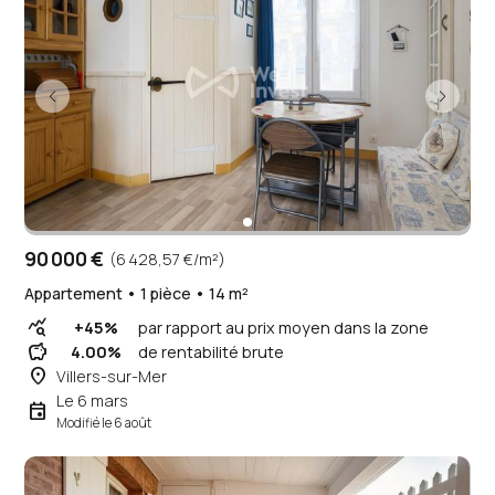
90 000 €
(6 428,57 €/m²)
Appartement • 1 pièce • 14 m²
query_stats
+45%
par rapport au prix moyen dans la zone
savings
4.00%
de rentabilité brute
place
Villers-sur-Mer
Le 6 mars
event
Modifié le 6 août