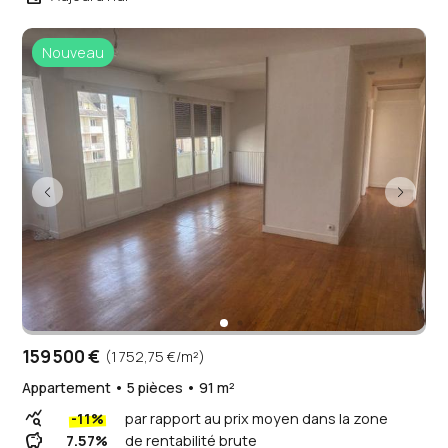
Nouveau
159 500 €
(1 752,75 €/m²)
Appartement • 5 pièces • 91 m²
query_stats
-11%
par rapport au prix moyen dans la zone
savings
7.57%
de rentabilité brute