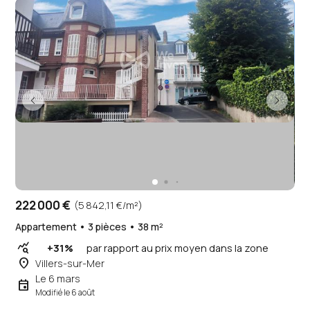
222 000 €
(5 842,11 €/m²)
Appartement • 3 pièces • 38 m²
query_stats
+31%
par rapport au prix moyen dans la zone
place
Villers-sur-Mer
Le 6 mars
event
Modifié le 6 août