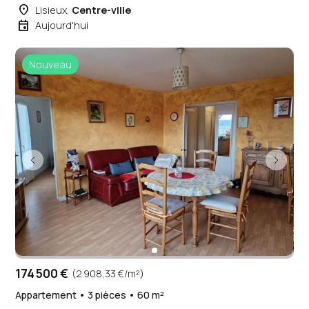
place
Lisieux,
Centre-ville
event
Aujourd'hui
Nouveau
174 500 €
(2 908,33 €/m²)
Appartement • 3 pièces • 60 m²