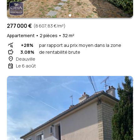
277 000 €
(8 607,83 €/m²)
Appartement • 2 pièces • 32 m²
query_stats
+28%
par rapport au prix moyen dans la zone
savings
3.08%
de rentabilité brute
place
Deauville
event
Le 6 août