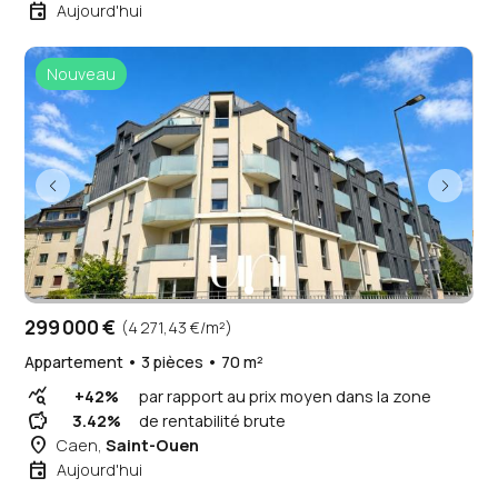
event
Aujourd'hui
Nouveau
299 000 €
(4 271,43 €/m²)
Appartement • 3 pièces • 70 m²
query_stats
+42%
par rapport au prix moyen dans la zone
savings
3.42%
de rentabilité brute
place
Caen,
Saint-Ouen
event
Aujourd'hui