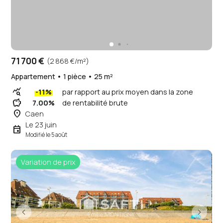
71 700 €
(2 868 €/m²)
Appartement • 1 pièce • 25 m²
query_stats
-11%
par rapport au prix moyen dans la zone
savings
7.00%
de rentabilité brute
place
Caen
Le 23 juin
event
Modifié le 5 août
Variation de prix