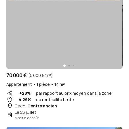
70 000 €
(5 000 €/m²)
Appartement • 1 pièce • 14 m²
query_stats
+28%
par rapport au prix moyen dans la zone
savings
4.26%
de rentabilité brute
place
Caen,
Centre ancien
Le 23 juillet
event
Modifié le 5 août