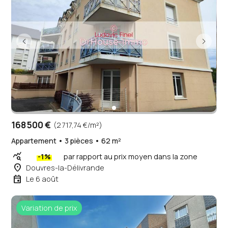
168 500 €
(2 717,74 €/m²)
Appartement • 3 pièces • 62 m²
query_stats
-1%
par rapport au prix moyen dans la zone
place
Douvres-la-Délivrande
event
Le 6 août
Variation de prix