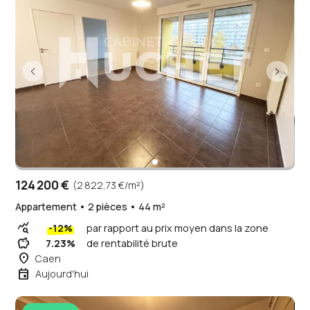
124 200 €
(2 822,73 €/m²)
Appartement • 2 pièces • 44 m²
query_stats
-12%
par rapport au prix moyen dans la zone
savings
7.23%
de rentabilité brute
place
Caen
event
Aujourd'hui