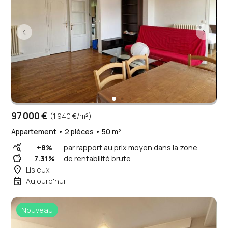
97 000 €
(1 940 €/m²)
Appartement • 2 pièces • 50 m²
query_stats
+8%
par rapport au prix moyen dans la zone
savings
7.31%
de rentabilité brute
place
Lisieux
event
Aujourd'hui
Nouveau