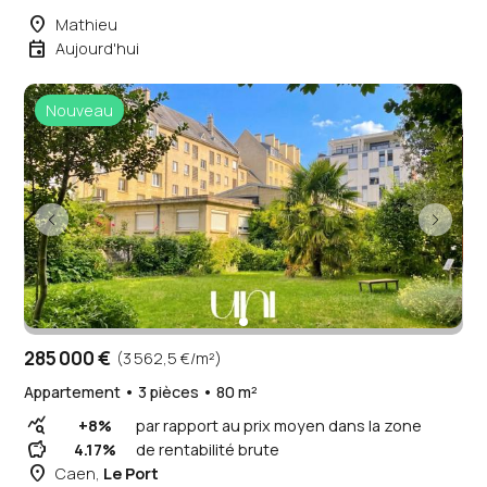
place
Mathieu
event
Aujourd'hui
Nouveau
285 000 €
(3 562,5 €/m²)
Appartement • 3 pièces • 80 m²
query_stats
+8%
par rapport au prix moyen dans la zone
savings
4.17%
de rentabilité brute
place
Caen,
Le Port