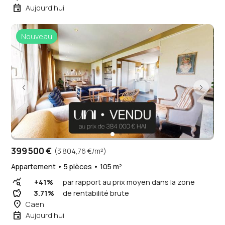
event
Aujourd'hui
Nouveau
399 500 €
(3 804,76 €/m²)
Appartement • 5 pièces • 105 m²
query_stats
+41%
par rapport au prix moyen dans la zone
savings
3.71%
de rentabilité brute
place
Caen
event
Aujourd'hui