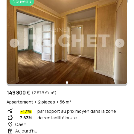
Nouveau
149 800 €
(2 675 €/m²)
Appartement • 2 pièces • 56 m²
query_stats
-17%
par rapport au prix moyen dans la zone
savings
7.63%
de rentabilité brute
place
Caen
event
Aujourd'hui