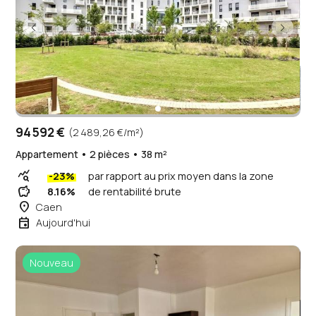
94 592 €
(2 489,26 €/m²)
Appartement • 2 pièces • 38 m²
query_stats
-23%
par rapport au prix moyen dans la zone
savings
8.16%
de rentabilité brute
place
Caen
event
Aujourd'hui
Nouveau