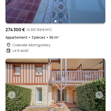
274 300 €
(4 937,89 €/m²)
Appartement • 3 pièces • 56 m²
place
Colleville-Montgomery
event
Le 6 août