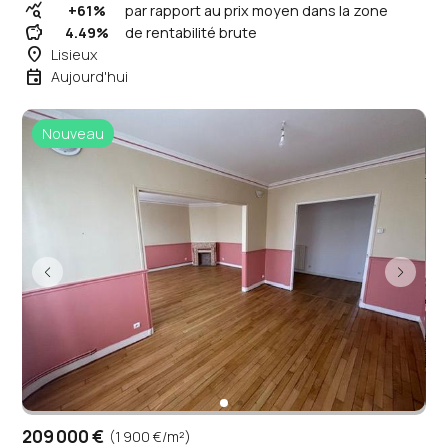
query_stats
+61%
par rapport au prix moyen dans la zone
savings
4.49%
de rentabilité brute
place
Lisieux
event
Aujourd'hui
Nouveau
209 000 €
(1 900 €/m²)