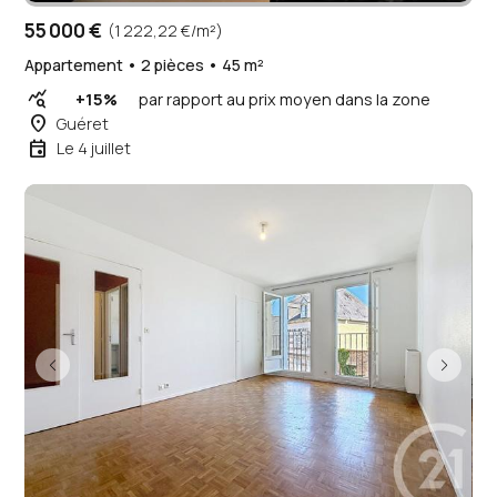
55 000 €
(1 222,22 €/m²)
Appartement • 2 pièces • 45 m²
query_stats
+15%
par rapport au prix moyen dans la zone
place
Guéret
event
Le 4 juillet