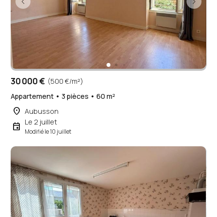
30 000 €
(500 €/m²)
Appartement • 3 pièces • 60 m²
place
Aubusson
Le 2 juillet
event
Modifié le 10 juillet