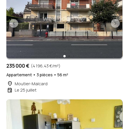
235 000 €
(4 196,43 €/m²)
Appartement • 3 pièces • 56 m²
place
Moutier-Malcard
event
Le 25 juillet