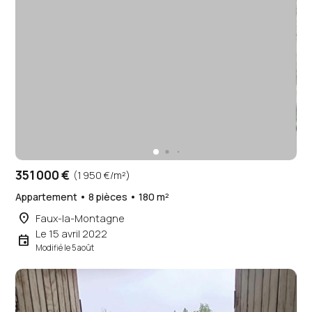
351 000 €
(1 950 €/m²)
Appartement • 8 pièces • 180 m²
place
Faux-la-Montagne
Le 15 avril 2022
event
Modifié le 5 août