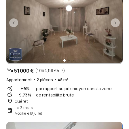
trending_down
51 000 €
(1 054,59 €/m²)
Appartement • 2 pièces • 48 m²
query_stats
+9%
par rapport au prix moyen dans la zone
savings
9.73%
de rentabilité brute
place
Guéret
Le 3 mars
event
Modifié le 18 juillet