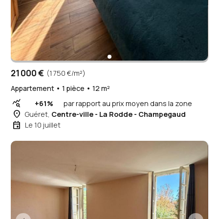
21 000 €
(1 750 €/m²)
Appartement • 1 pièce • 12 m²
query_stats
+61%
par rapport au prix moyen dans la zone
place
Guéret,
Centre-ville - La Rodde - Champegaud
event
Le 10 juillet