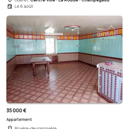
place
event
Le 6 août
35 000 €
Appartement
place
Royère-de-Vassivière