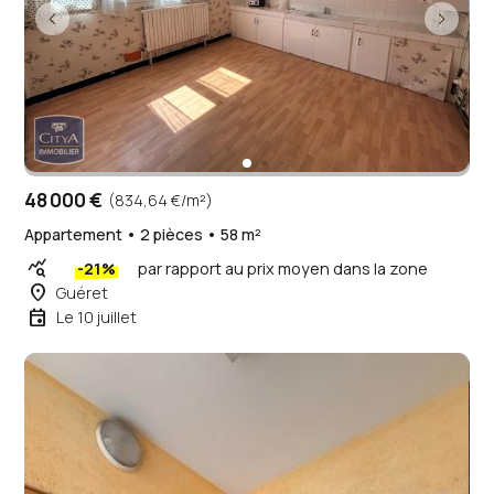
48 000 €
(834,64 €/m²)
Appartement • 2 pièces • 58 m²
query_stats
-21%
par rapport au prix moyen dans la zone
place
Guéret
event
Le 10 juillet