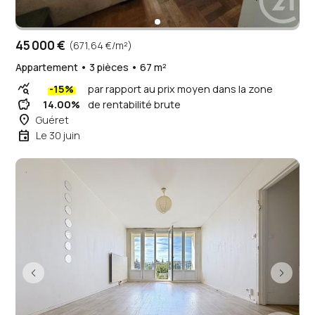
45 000 €
(671,64 €/m²)
Appartement • 3 pièces • 67 m²
query_stats
-15%
par rapport au prix moyen dans la zone
savings
14.00%
de rentabilité brute
place
Guéret
event
Le 30 juin