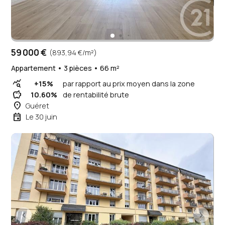
59 000 €
(893,94 €/m²)
Appartement • 3 pièces • 66 m²
query_stats
+15%
par rapport au prix moyen dans la zone
savings
10.60%
de rentabilité brute
place
Guéret
event
Le 30 juin