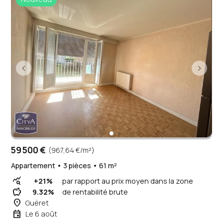
59 500 €
(967,64 €/m²)
Appartement • 3 pièces • 61 m²
query_stats
+21%
par rapport au prix moyen dans la zone
savings
9.32%
de rentabilité brute
place
Guéret
event
Le 6 août