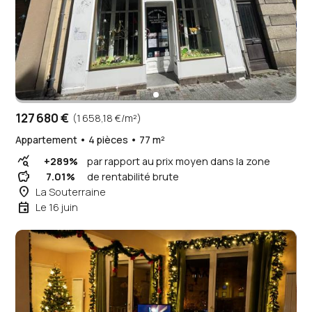
127 680 €
(1 658,18 €/m²)
Appartement • 4 pièces • 77 m²
query_stats
+289%
par rapport au prix moyen dans la zone
savings
7.01%
de rentabilité brute
place
La Souterraine
event
Le 16 juin