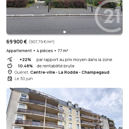
69 900 €
(907,79 €/m²)
Appartement • 4 pièces • 77 m²
query_stats
+22%
par rapport au prix moyen dans la zone
savings
10.48%
de rentabilité brute
place
Guéret,
Centre-ville - La Rodde - Champegaud
event
Le 30 juin