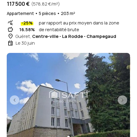
117 500 €
(578,82 €/m²)
Appartement • 5 pièces • 203 m²
query_stats
-25%
par rapport au prix moyen dans la zone
savings
16.58%
de rentabilité brute
place
Guéret,
Centre-ville - La Rodde - Champegaud
event
Le 30 juin