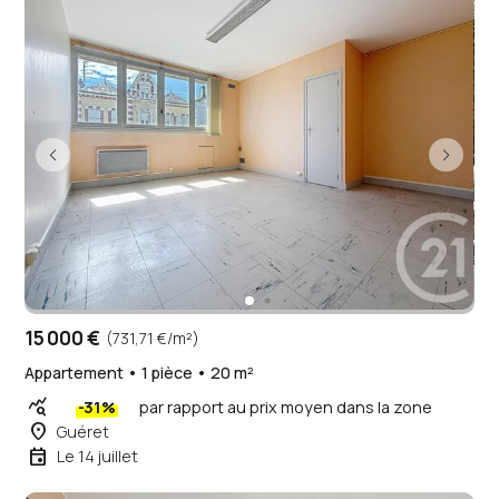
15 000 €
(731,71 €/m²)
Appartement • 1 pièce • 20 m²
query_stats
-31%
par rapport au prix moyen dans la zone
place
Guéret
event
Le 14 juillet