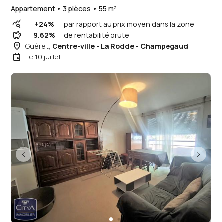
Appartement • 3 pièces • 55 m²
query_stats
+24%
par rapport au prix moyen dans la zone
savings
9.62%
de rentabilité brute
place
Guéret,
Centre-ville - La Rodde - Champegaud
event
Le 10 juillet