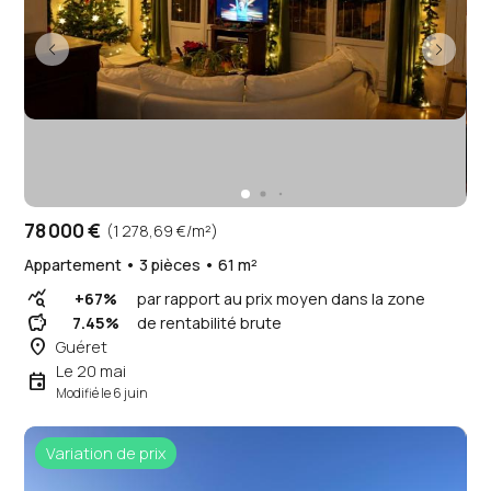
78 000 €
(1 278,69 €/m²)
Appartement • 3 pièces • 61 m²
query_stats
+67%
par rapport au prix moyen dans la zone
savings
7.45%
de rentabilité brute
place
Guéret
Le 20 mai
event
Modifié le 6 juin
Variation de prix