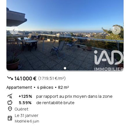
trending_down
141 000 €
(1 719,51 €/m²)
Appartement • 4 pièces • 82 m²
query_stats
+125%
par rapport au prix moyen dans la zone
savings
5.59%
de rentabilité brute
place
Guéret
Le 31 janvier
event
Modifié le 6 juin