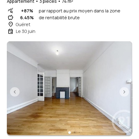
Appartement • 3 pièces • 74 m²
query_stats
+87%
par rapport au prix moyen dans la zone
savings
6.45%
de rentabilité brute
place
Guéret
event
Le 30 juin