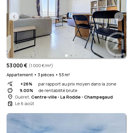
53 000 €
(1 000 €/m²)
Appartement • 3 pièces • 53 m²
query_stats
+26%
par rapport au prix moyen dans la zone
savings
9.00%
de rentabilité brute
place
Guéret,
Centre-ville - La Rodde - Champegaud
event
Le 6 août