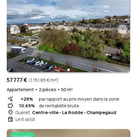
57 777 €
(1 151,85 €/m²)
Appartement • 2 pièces • 50 m²
query_stats
+28%
par rapport au prix moyen dans la zone
savings
10.69%
de rentabilité brute
place
Guéret,
Centre-ville - La Rodde - Champegaud
event
Le 6 août
Nouveau