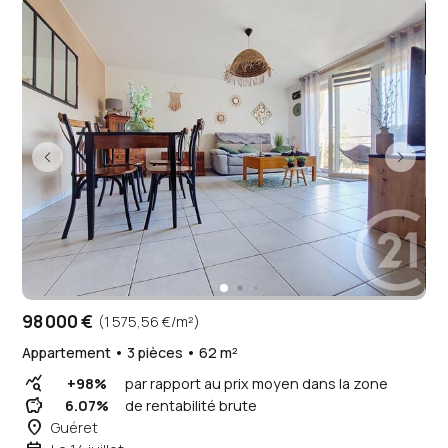
98 000 €
(1 575,56 €/m²)
Appartement • 3 pièces • 62 m²
query_stats
+98%
par rapport au prix moyen dans la zone
savings
6.07%
de rentabilité brute
place
Guéret