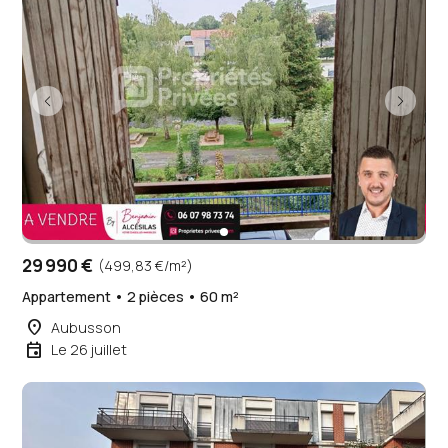
29 990 €
(499,83 €/m²)
Appartement • 2 pièces • 60 m²
place
Aubusson
event
Le 26 juillet