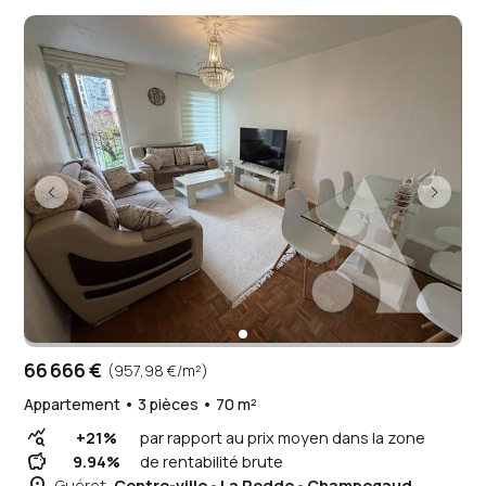
66 666 €
(957,98 €/m²)
Appartement • 3 pièces • 70 m²
query_stats
+21%
par rapport au prix moyen dans la zone
savings
9.94%
de rentabilité brute
Guéret,
Centre-ville - La Rodde - Champegaud