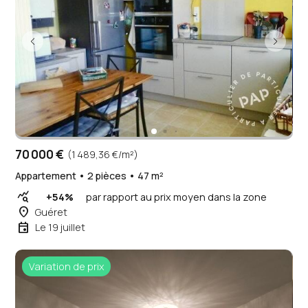
70 000 €
(1 489,36 €/m²)
Appartement • 2 pièces • 47 m²
query_stats
+54%
par rapport au prix moyen dans la zone
place
Guéret
event
Le 19 juillet
Variation de prix