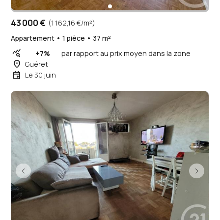
43 000 €
(1 162,16 €/m²)
Appartement • 1 pièce • 37 m²
query_stats
+7%
par rapport au prix moyen dans la zone
place
Guéret
event
Le 30 juin