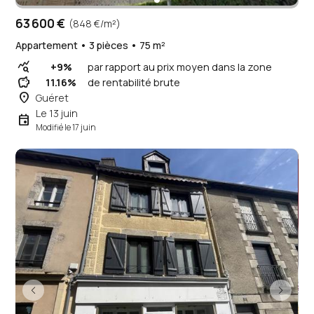
63 600 €
(848 €/m²)
Appartement • 3 pièces • 75 m²
query_stats
+9%
par rapport au prix moyen dans la zone
savings
11.16%
de rentabilité brute
place
Guéret
Le 13 juin
event
Modifié le 17 juin