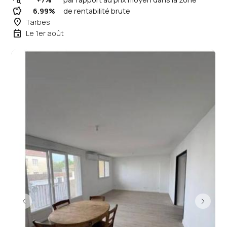
query_stats
savings
6.99%
de rentabilité brute
place
Tarbes
event
Le 1er août