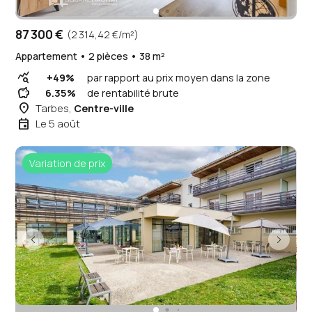
87 300 €
(2 314,42 €/m²)
Appartement • 2 pièces • 38 m²
query_stats
+49%
par rapport au prix moyen dans la zone
savings
6.35%
de rentabilité brute
place
Tarbes,
Centre-ville
event
Le 5 août
Variation de prix