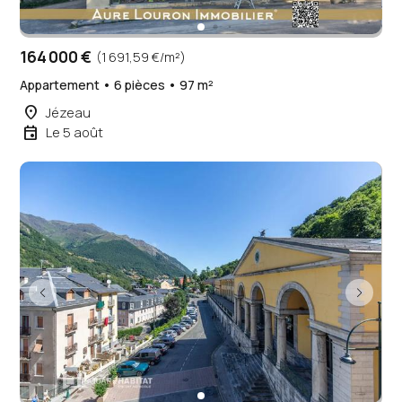
164 000 €
(1 691,59 €/m²)
Appartement • 6 pièces • 97 m²
place
Jézeau
event
Le 5 août