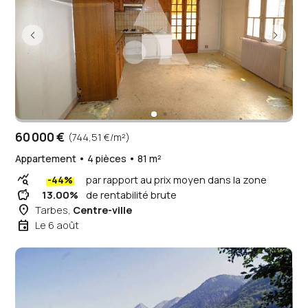
60 000 €
(744,51 €/m²)
Appartement • 4 pièces • 81 m²
query_stats
-44%
par rapport au prix moyen dans la zone
savings
13.00%
de rentabilité brute
place
Tarbes,
Centre-ville
event
Le 6 août