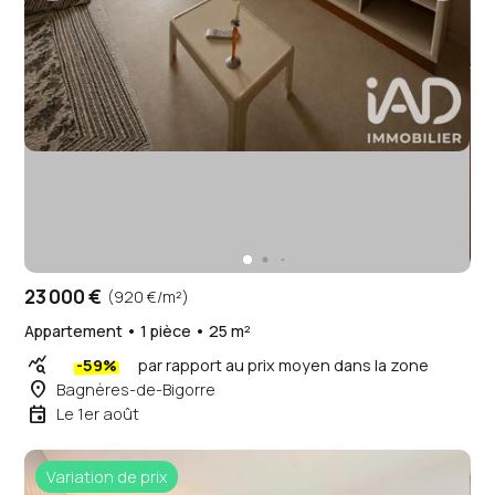
23 000 €
(920 €/m²)
Appartement • 1 pièce • 25 m²
query_stats
-59%
par rapport au prix moyen dans la zone
place
Bagnères-de-Bigorre
event
Le 1er août
Variation de prix