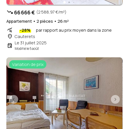
trending_down
66 666 €
(2 588,97 €/m²)
Appartement • 2 pièces • 26 m²
query_stats
-28%
par rapport au prix moyen dans la zone
place
Cauterets
Le 31 juillet 2025
event
Modifié le 5 août
Variation de prix