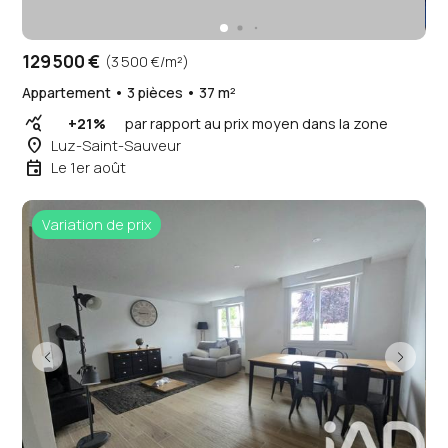
129 500 €
(3 500 €/m²)
Appartement • 3 pièces • 37 m²
query_stats
+21%
par rapport au prix moyen dans la zone
place
Luz-Saint-Sauveur
event
Le 1er août
Variation de prix