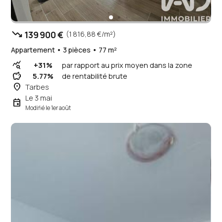
trending_down
139 900 €
(1 816,88 €/m²)
Appartement • 3 pièces • 77 m²
query_stats
+31%
par rapport au prix moyen dans la zone
savings
5.77%
de rentabilité brute
place
Tarbes
Le 3 mai
event
Modifié le 1er août