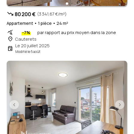
trending_down
80 200 €
(3 341,67 €/m²)
Appartement • 1 pièce • 24 m²
query_stats
-7%
par rapport au prix moyen dans la zone
place
Cauterets
Le 20 juillet 2025
event
Modifié le 5 août