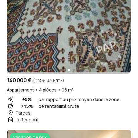
140 000 €
(1 458,33 €/m²)
Appartement • 4 pièces • 96 m²
query_stats
+5%
par rapport au prix moyen dans la zone
savings
7.15%
de rentabilité brute
place
Tarbes
event
Le 1er août
Variation de prix