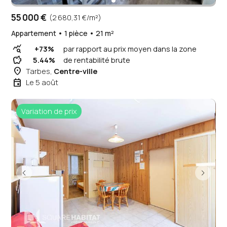
55 000 €
(2 680,31 €/m²)
Appartement • 1 pièce • 21 m²
query_stats
+73%
par rapport au prix moyen dans la zone
savings
5.44%
de rentabilité brute
place
Tarbes,
Centre-ville
event
Le 5 août
Variation de prix