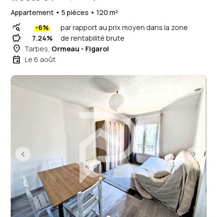
Appartement • 5 pièces • 120 m²
query_stats
-6%
par rapport au prix moyen dans la zone
savings
7.24%
de rentabilité brute
place
Tarbes,
Ormeau - Figarol
event
Le 6 août