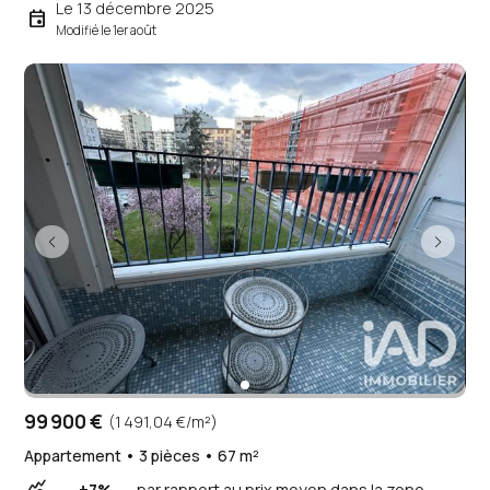
Le 13 décembre 2025
event
Modifié le 1er août
99 900 €
(1 491,04 €/m²)
Appartement • 3 pièces • 67 m²
+7%
par rapport au prix moyen dans la zone