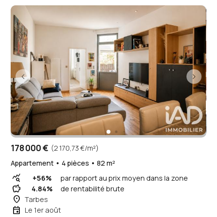
178 000 €
(2 170,73 €/m²)
Appartement • 4 pièces • 82 m²
query_stats
+56%
par rapport au prix moyen dans la zone
savings
4.84%
de rentabilité brute
place
Tarbes
event
Le 1er août