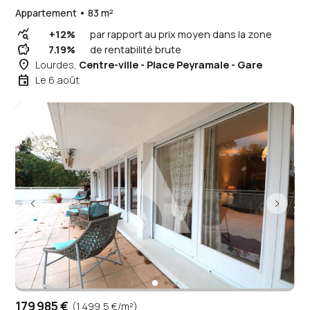
Appartement • 83 m²
query_stats
+12%
par rapport au prix moyen dans la zone
savings
7.19%
de rentabilité brute
place
Lourdes,
Centre-ville - Place Peyramale - Gare
event
Le 6 août
179 985 €
(1 499,5 €/m²)