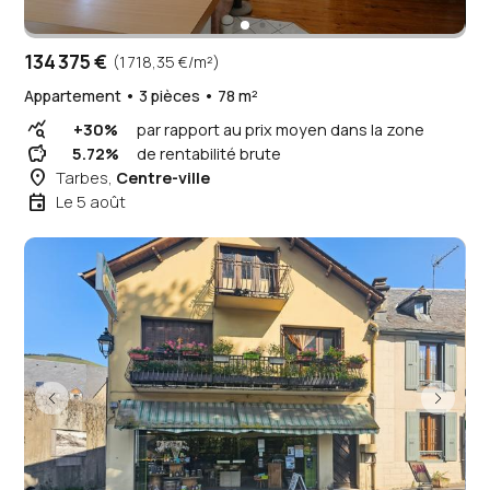
134 375 €
(1 718,35 €/m²)
Appartement • 3 pièces • 78 m²
query_stats
+30%
par rapport au prix moyen dans la zone
savings
5.72%
de rentabilité brute
place
Tarbes,
Centre-ville
event
Le 5 août