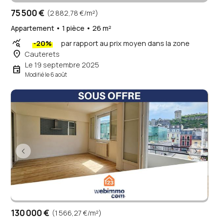
75 500 €
(2 882,78 €/m²)
Appartement • 1 pièce • 26 m²
query_stats
-20%
par rapport au prix moyen dans la zone
place
Cauterets
Le 19 septembre 2025
event
Modifié le 6 août
130 000 €
(1 566,27 €/m²)