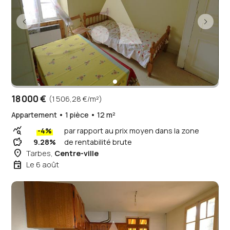
18 000 €
(1 506,28 €/m²)
Appartement • 1 pièce • 12 m²
query_stats
-4%
par rapport au prix moyen dans la zone
savings
9.28%
de rentabilité brute
place
Tarbes,
Centre-ville
event
Le 6 août