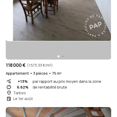
118 000 €
(1 573,33 €/m²)
Appartement • 3 pièces • 75 m²
query_stats
+13%
par rapport au prix moyen dans la zone
savings
6.62%
de rentabilité brute
place
Tarbes
event
Le 1er août