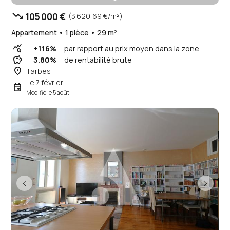
trending_down
105 000 €
(3 620,69 €/m²)
Appartement • 1 pièce • 29 m²
query_stats
+116%
par rapport au prix moyen dans la zone
savings
3.80%
de rentabilité brute
place
Tarbes
Le 7 février
event
Modifié le 5 août