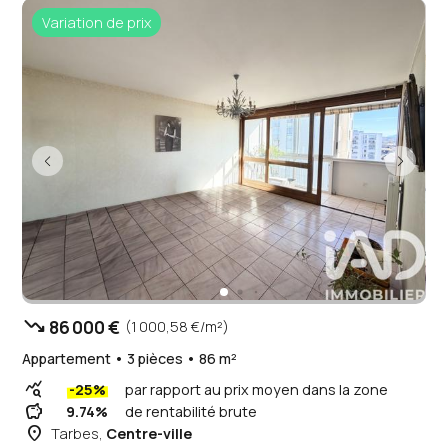
Variation de prix
trending_down
86 000 €
(1 000,58 €/m²)
Appartement • 3 pièces • 86 m²
query_stats
-25%
par rapport au prix moyen dans la zone
savings
9.74%
de rentabilité brute
place
Tarbes,
Centre-ville