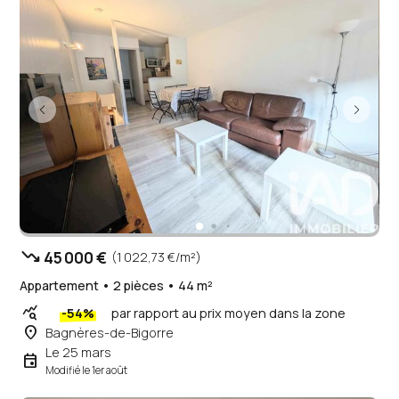
trending_down
45 000 €
(1 022,73 €/m²)
Appartement • 2 pièces • 44 m²
query_stats
-54%
par rapport au prix moyen dans la zone
place
Bagnères-de-Bigorre
Le 25 mars
event
Modifié le 1er août