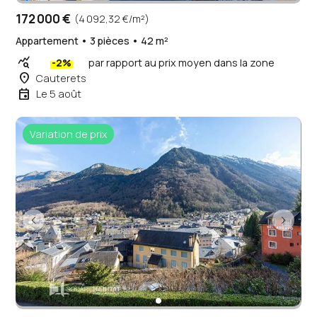
172 000 €
(4 092,32 €/m²)
Appartement • 3 pièces • 42 m²
query_stats
-2%
par rapport au prix moyen dans la zone
place
Cauterets
event
Le 5 août
Variation de prix