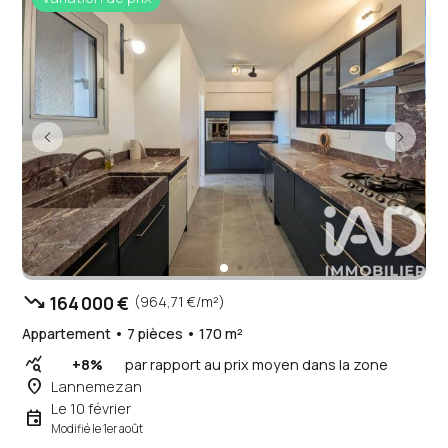
trending_down
164 000 €
(964,71 €/m²)
Appartement • 7 pièces • 170 m²
query_stats
+8%
par rapport au prix moyen dans la zone
place
Lannemezan
Le 10 février
event
Modifié le 1er août