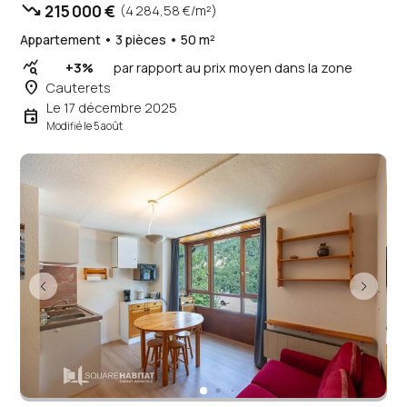
trending_down
215 000 €
(4 284,58 €/m²)
Appartement • 3 pièces • 50 m²
query_stats
+3%
par rapport au prix moyen dans la zone
place
Cauterets
Le 17 décembre 2025
event
Modifié le 5 août