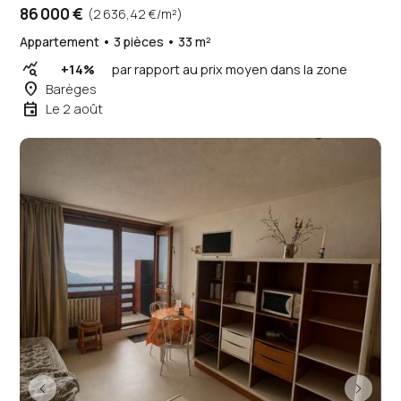
86 000 €
(2 636,42 €/m²)
Appartement • 3 pièces • 33 m²
query_stats
+14%
par rapport au prix moyen dans la zone
place
Barèges
event
Le 2 août