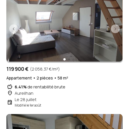
119 900 €
(2 058,37 €/m²)
Appartement • 2 pièces • 58 m²
savings
6.41%
de rentabilité brute
place
Aureilhan
Le 28 juillet
event
Modifié le 1er août