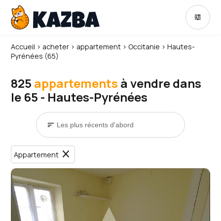
tune
Accueil
›
acheter
›
appartement
›
Occitanie
›
Hautes-
Pyrénées (65)
825
appartements
à vendre dans
le 65 - Hautes-Pyrénées
sort
close
Appartement