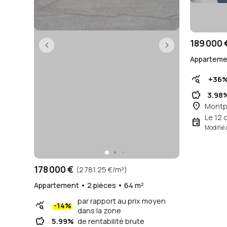
189 000 
Appartemen
query_stats
+36
savings
3.98
place
Montpe
Le 12 
event
Modifié 
178 000 €
(2 781,25 €/m²)
Appartement • 2 pièces • 64 m²
par rapport au prix moyen
query_stats
-14%
dans la zone
savings
5.99%
de rentabilité brute