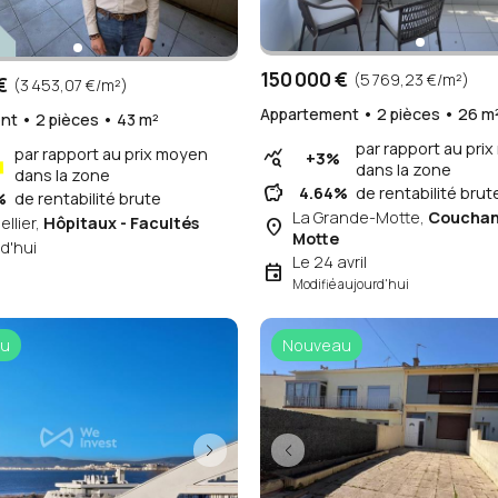
150 000 €
(5 769,23 €/m²)
€
(3 453,07 €/m²)
Appartement • 2 pièces • 26 m
t • 2 pièces • 43 m²
par rapport au pri
par rapport au prix moyen
query_stats
+3%
%
dans la zone
dans la zone
savings
4.64%
de rentabilité brut
%
de rentabilité brute
La Grande-Motte,
Couchant
llier,
Hôpitaux - Facultés
place
Motte
d'hui
Le 24 avril
event
Modifié aujourd'hui
u
Nouveau