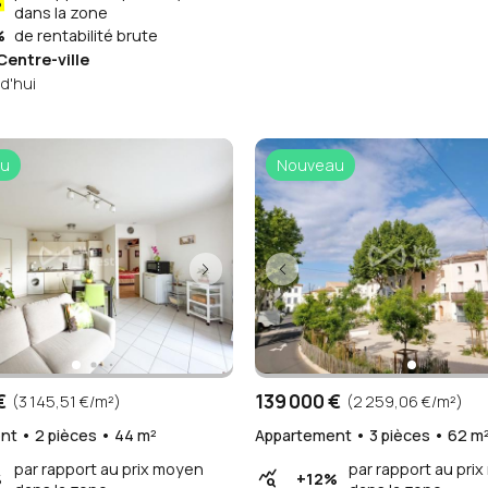
%
dans la zone
%
de rentabilité brute
Centre-ville
d'hui
u
Nouveau
€
139 000 €
(3 145,51 €/m²)
(2 259,06 €/m²)
t • 2 pièces • 44 m²
Appartement • 3 pièces • 62 m
par rapport au prix moyen
par rapport au pri
query_stats
%
+12%