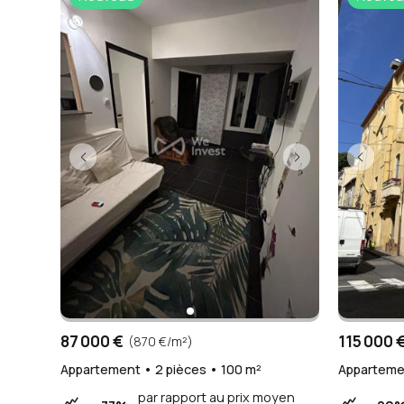
87 000 €
115 000 
(870 €/m²)
Appartement • 2 pièces • 100 m²
Apparteme
par rapport au prix moyen