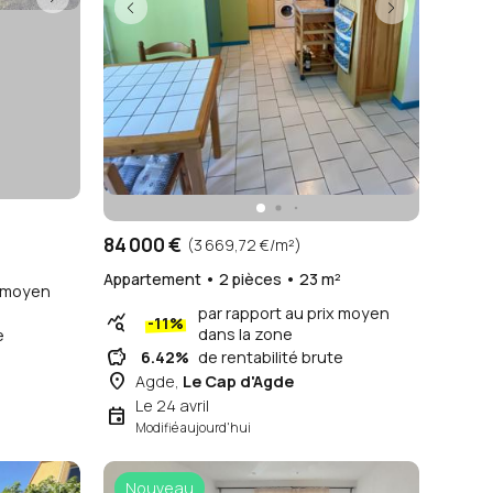
84 000 €
(3 669,72 €/m²)
Appartement • 2 pièces • 23 m²
x moyen
par rapport au prix moyen
query_stats
-11%
dans la zone
e
savings
6.42%
de rentabilité brute
place
Agde,
Le Cap d'Agde
Le 24 avril
event
Modifié aujourd'hui
Nouveau