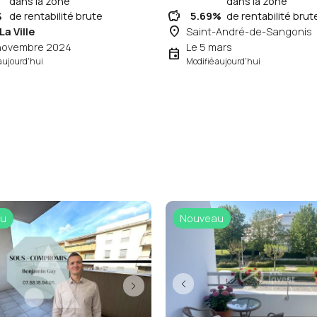
dans la zone
dans la zone
savings
%
de rentabilité brute
5.69%
de rentabilité brut
place
La Ville
Saint-André-de-Sangonis
 novembre 2024
Le 5 mars
event
aujourd'hui
Modifié aujourd'hui
u
Nouveau