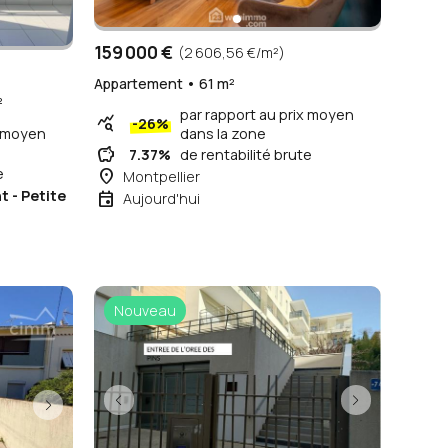
159 000 €
(2 606,56 €/m²)
Appartement • 61 m²
²
par rapport au prix moyen
query_stats
-26%
x moyen
dans la zone
savings
7.37%
de rentabilité brute
e
place
Montpellier
 - Petite
event
Aujourd'hui
Nouveau