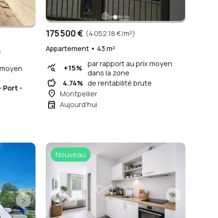
175 500 €
(4 052,18 €/m²)
Appartement • 43 m²
²
par rapport au prix moyen
query_stats
+15%
x moyen
dans la zone
savings
4.74%
de rentabilité brute
- Port -
place
Montpellier
event
Aujourd'hui
Nouveau