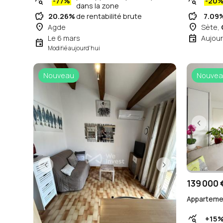
query_stats
query_stats
-77%
-20
dans la zone
savings
savings
20.26%
de rentabilité brute
7.09
place
place
Agde
Sète,
event
Le 6 mars
Aujour
event
Modifié aujourd'hui
Nouveau
Nouvea
139 000 
Appartemen
query_stats
+15