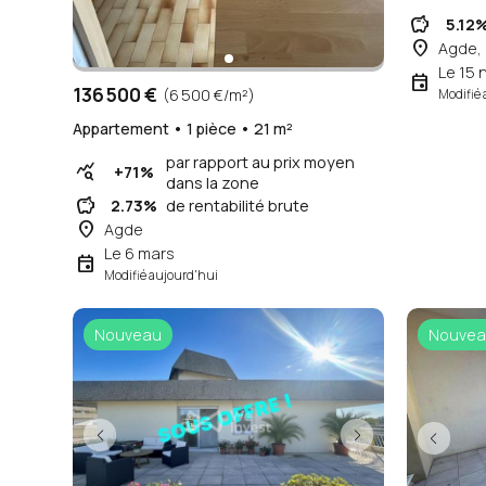
savings
5.12
place
Agde,
Le 15
event
136 500 €
(6 500 €/m²)
Modifié 
Appartement • 1 pièce • 21 m²
par rapport au prix moyen
query_stats
+71%
dans la zone
savings
2.73%
de rentabilité brute
place
Agde
Le 6 mars
event
Modifié aujourd'hui
Nouveau
Nouvea