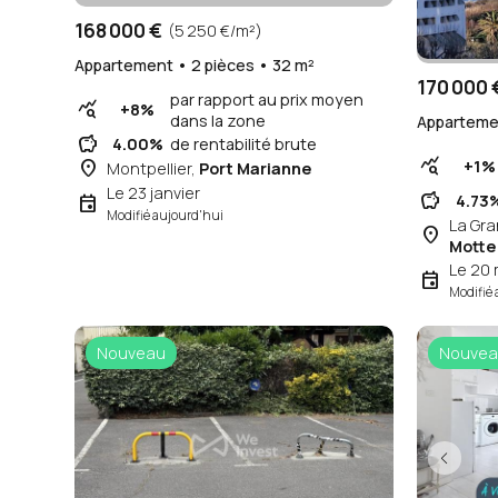
168 000 €
(5 250 €/m²)
Appartement • 2 pièces • 32 m²
170 000 
par rapport au prix moyen
query_stats
+8%
dans la zone
Appartemen
savings
4.00%
de rentabilité brute
query_stats
place
+1%
Montpellier,
Port Marianne
Le 23 janvier
savings
event
4.73
Modifié aujourd'hui
La Gr
place
Motte
Le 20
event
Modifié 
Nouveau
Nouvea