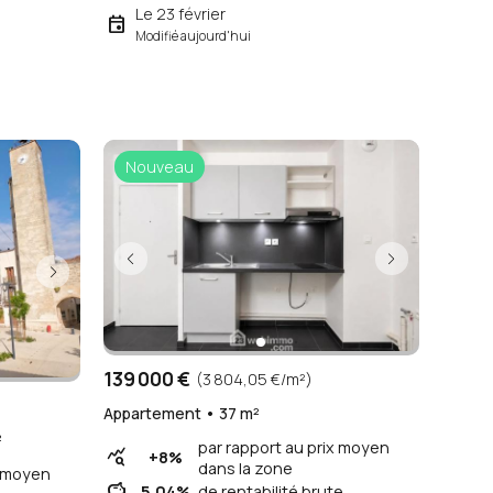
Le 23 février
event
Modifié aujourd'hui
Nouveau
139 000 €
(3 804,05 €/m²)
Appartement • 37 m²
²
par rapport au prix moyen
query_stats
+8%
dans la zone
x moyen
savings
5.04%
de rentabilité brute