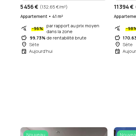
5 456 €
11 394 €
(132,65 €/m²)
Appartement • 41 m²
Appartemen
par rapport au prix moyen
query_stats
query_stats
-96%
-98
dans la zone
savings
savings
99.73%
de rentabilité brute
170.6
place
place
Sète
Sète
event
event
Aujourd'hui
Aujour
Nouveau
Nouvea