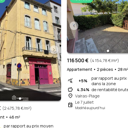
116 500 €
(4 154,78 €/m²)
Appartement • 2 pièces • 28 m
par rapport au pri
query_stats
+5%
dans la zone
savings
4.34%
de rentabilité brut
place
Valras-Plage
Le 7 juillet
event
€
(2 475,78 €/m²)
Modifié aujourd'hui
nt • 46 m²
par rapport au prix moyen