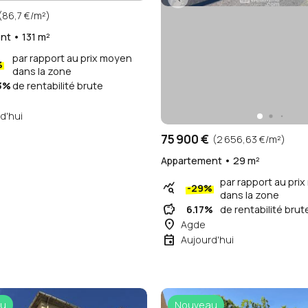
(86,7 €/m²)
t • 131 m²
par rapport au prix moyen
%
dans la zone
3%
de rentabilité brute
d'hui
75 900 €
(2 656,63 €/m²)
Appartement • 29 m²
par rapport au pri
query_stats
-29%
dans la zone
savings
6.17%
de rentabilité brut
place
Agde
event
Aujourd'hui
u
Nouveau