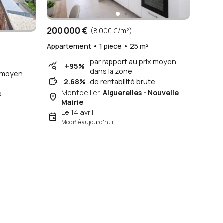
200 000 €
(8 000 €/m²)
Appartement • 1 pièce • 25 m²
²
par rapport au prix moyen
query_stats
+95%
dans la zone
x moyen
savings
2.68%
de rentabilité brute
Montpellier,
Aiguerelles - Nouvelle
e
place
Mairie
Le 14 avril
event
Modifié aujourd'hui