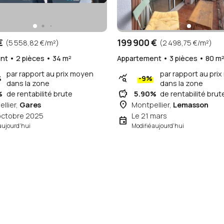
€
199 900 €
(5 558,82 €/m²)
(2 498,75 €/m²)
t • 2 pièces • 34 m²
Appartement • 3 pièces • 80 m
par rapport au prix moyen
par rapport au pri
query_stats
%
-9%
dans la zone
dans la zone
savings
%
de rentabilité brute
5.90%
de rentabilité brut
place
llier,
Gares
Montpellier,
Lemasson
octobre 2025
Le 21 mars
event
aujourd'hui
Modifié aujourd'hui