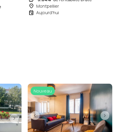
place
Montpellier
e
event
Aujourd'hui
Nouveau