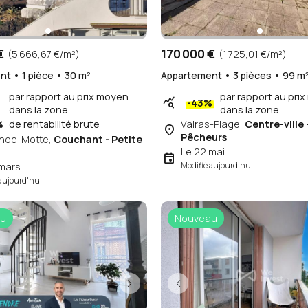
€
170 000 €
(5 666,67 €/m²)
(1 725,01 €/m²)
t • 1 pièce • 30 m²
Appartement • 3 pièces • 99 m
par rapport au prix moyen
par rapport au pri
query_stats
-43%
dans la zone
dans la zone
%
de rentabilité brute
Valras-Plage,
Centre-ville 
place
Pêcheurs
ande-Motte,
Couchant - Petite
Le 22 mai
event
 mars
Modifié aujourd'hui
aujourd'hui
u
Nouveau