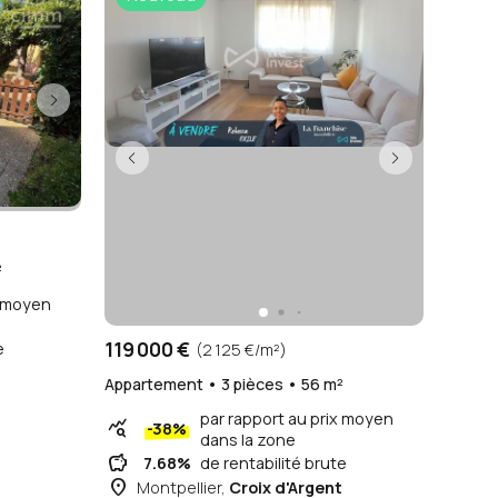
²
x moyen
119 000 €
e
(2 125 €/m²)
Appartement • 3 pièces • 56 m²
par rapport au prix moyen
query_stats
-38%
dans la zone
savings
7.68%
de rentabilité brute
place
Montpellier,
Croix d'Argent