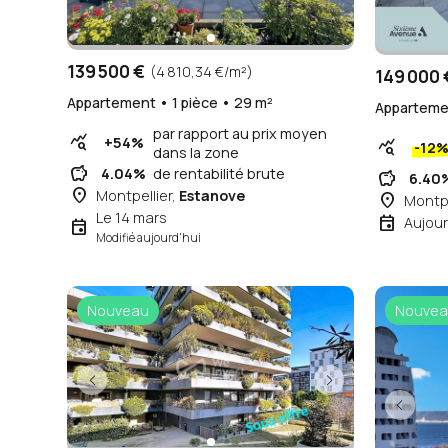
139 500 €
(4 810,34 €/m²)
149 000 
Appartement • 1 pièce • 29 m²
Appartemen
par rapport au prix moyen
query_stats
+54%
query_stats
-12
dans la zone
savings
4.04%
de rentabilité brute
savings
6.40
place
Montpellier,
Estanove
place
Montpe
Le 14 mars
event
Aujour
event
Modifié aujourd'hui
Nouveau
Nouvea