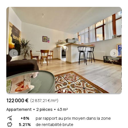
122 000 €
(2 837,21 €/m²)
Appartement • 2 pièces • 43 m²
query_stats
+8%
par rapport au prix moyen dans la zone
savings
5.21%
de rentabilité brute