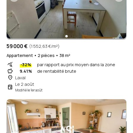
59 000 €
(1 552,63 €/m²)
Appartement • 2 pièces • 38 m²
query_stats
-32%
par rapport au prix moyen dans la zone
savings
9.41%
de rentabilité brute
place
Laval
Le 2 août
event
Modifié le 1er août