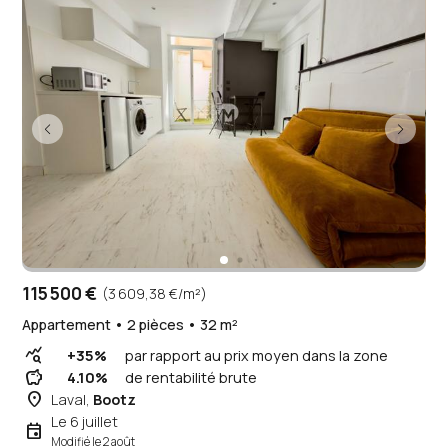
115 500 €
(3 609,38 €/m²)
Appartement • 2 pièces • 32 m²
query_stats
+35%
par rapport au prix moyen dans la zone
savings
4.10%
de rentabilité brute
place
Laval,
Bootz
Le 6 juillet
event
Modifié le 2 août