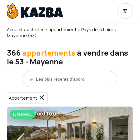
tune
Accueil
›
acheter
›
appartement
›
Pays de la Loire
›
Mayenne (53)
366
appartements
à vendre dans
le 53 - Mayenne
sort
close
Appartement
Nouveau