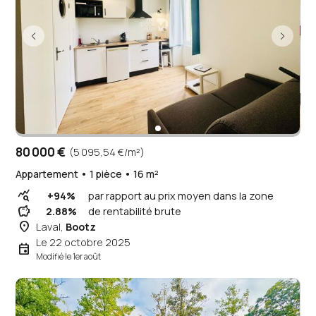
80 000 €
(5 095,54 €/m²)
Appartement • 1 pièce • 16 m²
query_stats
+94%
par rapport au prix moyen dans la zone
savings
2.88%
de rentabilité brute
place
Laval,
Bootz
Le 22 octobre 2025
event
Modifié le 1er août