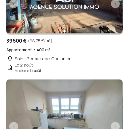
39 500 €
(98,75 €/m²)
Appartement • 400 m²
place
Saint-Germain-de-Coulamer
Le 2 août
event
Modifié le 1er août