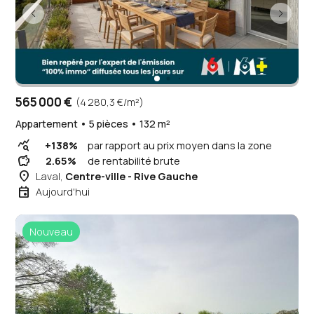
565 000 €
(4 280,3 €/m²)
Appartement • 5 pièces • 132 m²
query_stats
+138%
par rapport au prix moyen dans la zone
savings
2.65%
de rentabilité brute
place
Laval,
Centre-ville - Rive Gauche
event
Aujourd'hui
Nouveau