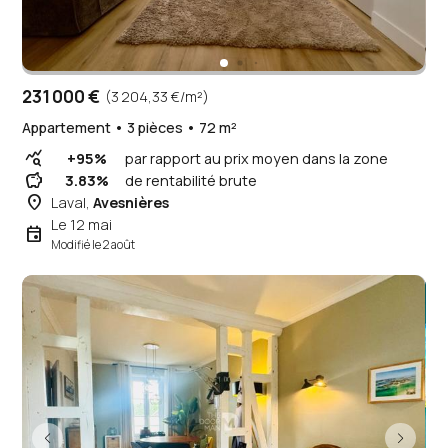
231 000 €
(3 204,33 €/m²)
Appartement • 3 pièces • 72 m²
query_stats
+95%
par rapport au prix moyen dans la zone
savings
3.83%
de rentabilité brute
place
Laval,
Avesnières
Le 12 mai
event
Modifié le 2 août