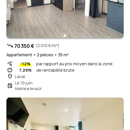
trending_down
70 350 €
(2 010 €/m²)
Appartement • 2 pièces • 35 m²
query_stats
-12%
par rapport au prix moyen dans la zone
savings
7.29%
de rentabilité brute
place
Laval
Le 19 juin
event
Modifié le 1er août