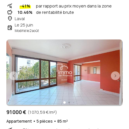
query_stats
-41%
par rapport au prix moyen dans la zone
savings
10.46%
de rentabilité brute
place
Laval
Le 25 juin
event
Modifié le 2 août
91 000 €
(1 070,59 €/m²)
Appartement • 5 pièces • 85 m²