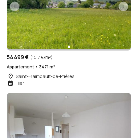
54 499 €
(15,7 €/m²)
Appartement • 3471 m²
place
Saint-Fraimbault-de-Prières
event
Hier