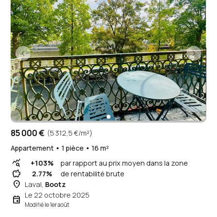
85 000 €
(5 312,5 €/m²)
Appartement • 1 pièce • 16 m²
query_stats
+103%
par rapport au prix moyen dans la zone
savings
2.77%
de rentabilité brute
place
Laval,
Bootz
Le 22 octobre 2025
event
Modifié le 1er août