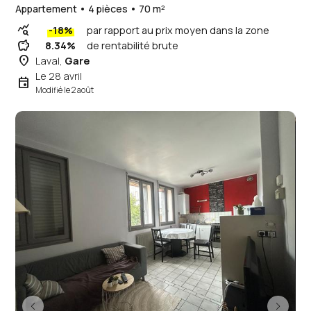
Appartement • 4 pièces • 70 m²
query_stats
-18%
par rapport au prix moyen dans la zone
savings
8.34%
de rentabilité brute
place
Laval,
Gare
Le 28 avril
event
Modifié le 2 août