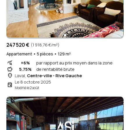
247 520 €
(1 918,76 €/m²)
Appartement • 5 pièces • 129 m²
query_stats
+6%
par rapport au prix moyen dans la zone
savings
5.75%
de rentabilité brute
place
Laval,
Centre-ville - Rive Gauche
Le 8 octobre 2025
event
Modifié le 2 août