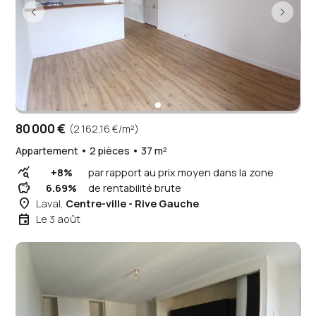
80 000 €
(2 162,16 €/m²)
Appartement • 2 pièces • 37 m²
query_stats
+8%
par rapport au prix moyen dans la zone
savings
6.69%
de rentabilité brute
place
Laval,
Centre-ville - Rive Gauche
event
Le 3 août