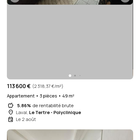
113 600 €
(2 318,37 €/m²)
Appartement • 3 pièces • 49 m²
savings
5.86%
de rentabilité brute
place
Laval,
Le Tertre - Polyclinique
event
Le 2 août