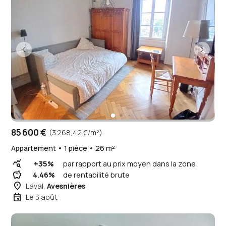
85 600 €
(3 268,42 €/m²)
Appartement • 1 pièce • 26 m²
query_stats
+35%
par rapport au prix moyen dans la zone
savings
4.46%
de rentabilité brute
place
Laval,
Avesnières
event
Le 3 août