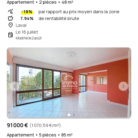
Appartement • 2 pièces • 48 m²
query_stats
-18%
par rapport au prix moyen dans la zone
savings
7.94%
de rentabilité brute
place
Laval
Le 16 juillet
event
Modifié le 2 août
91 000 €
(1 070,59 €/m²)
Appartement • 5 pièces • 85 m²