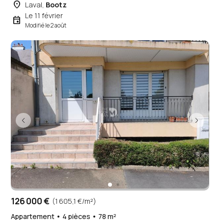
place
Laval,
Bootz
Le 11 février
event
Modifié le 2 août
126 000 €
(1 605,1 €/m²)
Appartement • 4 pièces • 78 m²