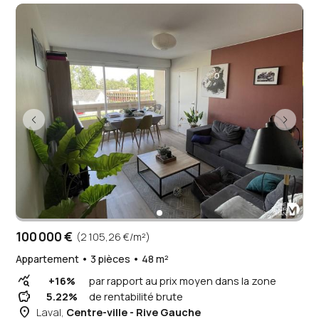
100 000 €
(2 105,26 €/m²)
Appartement • 3 pièces • 48 m²
query_stats
+16%
par rapport au prix moyen dans la zone
savings
5.22%
de rentabilité brute
place
Laval,
Centre-ville - Rive Gauche