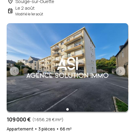
place
Soulgé-sur-Ouette
Le 2 août
event
Modifié le 1er août
109 000 €
(1 656,28 €/m²)
Appartement • 3 pièces • 66 m²