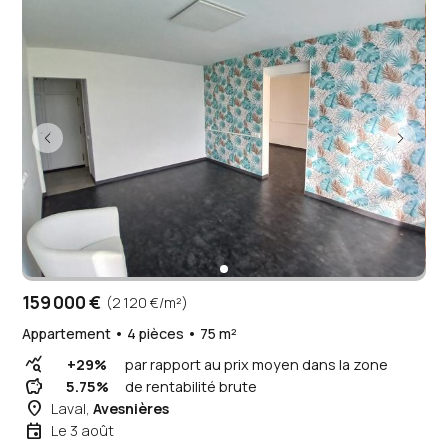
159 000 €
(2 120 €/m²)
Appartement • 4 pièces • 75 m²
query_stats
+29%
par rapport au prix moyen dans la zone
savings
5.75%
de rentabilité brute
place
Laval,
Avesnières
event
Le 3 août