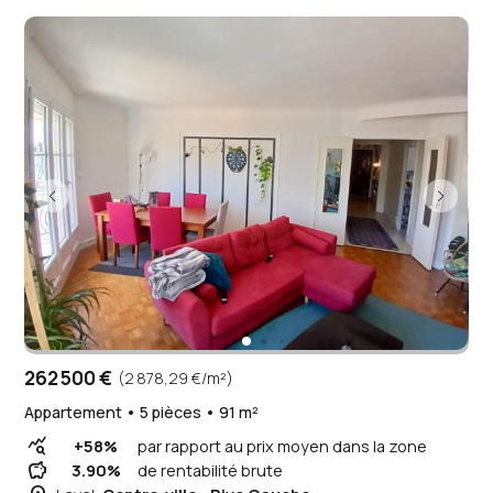
262 500 €
(2 878,29 €/m²)
Appartement • 5 pièces • 91 m²
query_stats
+58%
par rapport au prix moyen dans la zone
savings
3.90%
de rentabilité brute