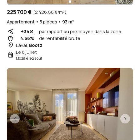
225 700 €
(2 426,88 €/m²)
Appartement • 5 pièces • 93 m²
query_stats
+34%
par rapport au prix moyen dans la zone
savings
4.66%
de rentabilité brute
place
Laval,
Bootz
Le 6 juillet
event
Modifié le 2 août