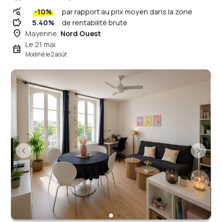
query_stats
-10%
par rapport au prix moyen dans la zone
savings
5.40%
de rentabilité brute
place
Mayenne,
Nord Ouest
Le 21 mai
event
Modifié le 2 août