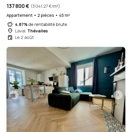
137 800 €
(3 041,27 €/m²)
Appartement • 2 pièces • 45 m²
savings
4.87%
de rentabilité brute
place
Laval,
Thévalles
event
Le 2 août