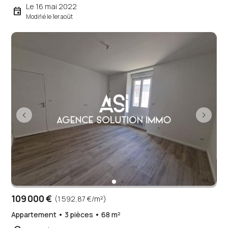
Le 16 mai 2022
event
Modifié le 1er août
109 000 €
(1 592,87 €/m²)
Appartement • 3 pièces • 68 m²