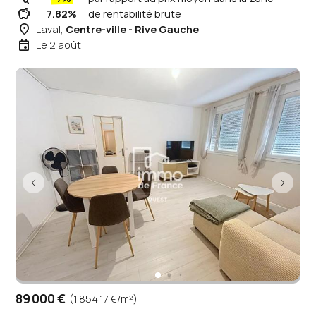
savings
7.82%
de rentabilité brute
place
Laval,
Centre-ville - Rive Gauche
event
Le 2 août
89 000 €
(1 854,17 €/m²)