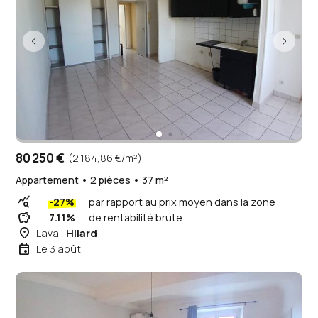
80 250 €
(2 184,86 €/m²)
Appartement • 2 pièces • 37 m²
query_stats
-27%
par rapport au prix moyen dans la zone
savings
7.11%
de rentabilité brute
place
Laval,
Hilard
event
Le 3 août