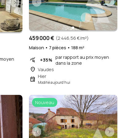
459 000 €
(2 446,56 €/m²)
Maison • 7 pièces • 188 m²
par rapport au prix moyen
x moyen
query_stats
+35%
dans la zone
place
Vaudes
Hier
event
Modifié aujourd'hui
Nouveau