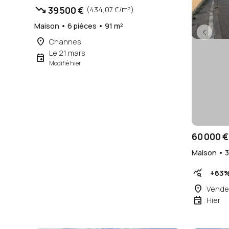
trending_down
39 500 €
(434,07 €/m²)
Maison • 6 pièces • 91 m²
place
Channes
Le 21 mars
event
Modifié hier
60 000 €
Maison • 3
query_stats
+63
place
Vende
event
Hier