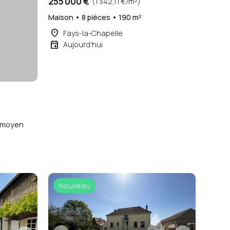
255 000 €
(1 342,11 €/m²)
Maison • 8 pièces • 190 m²
place
Fays-la-Chapelle
event
Aujourd'hui
x moyen
Nouveau