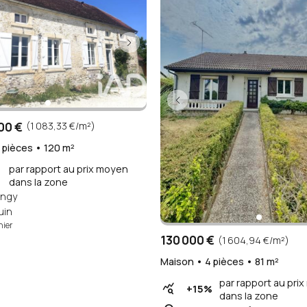
00 €
(1 083,33 €/m²)
 pièces • 120 m²
par rapport au prix moyen
dans la zone
ngy
uin
hier
130 000 €
(1 604,94 €/m²)
Maison • 4 pièces • 81 m²
par rapport au pri
query_stats
+15%
dans la zone