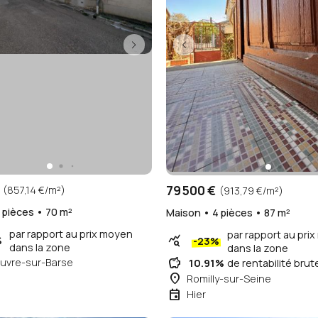
79 500 €
(857,14 €/m²)
(913,79 €/m²)
 pièces • 70 m²
Maison • 4 pièces • 87 m²
par rapport au prix moyen
par rapport au pri
query_stats
%
-23%
dans la zone
dans la zone
savings
uvre-sur-Barse
10.91%
de rentabilité brut
place
Romilly-sur-Seine
event
Hier