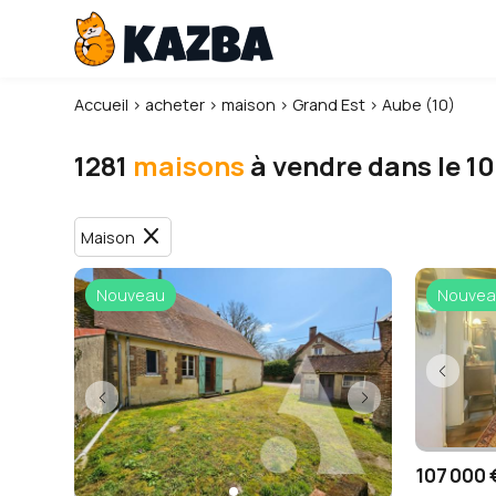
Accueil
›
acheter
›
maison
›
Grand Est
›
Aube (10)
1281
maisons
à vendre dans le 10
close
Maison
Nouveau
Nouvea
107 000 