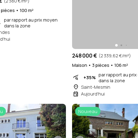
€
(2 380 €/m²)
 pièces • 100 m²
par rapport au prix moyen
%
dans la zone
andes
d'hui
248 000 €
(2 339,62 €/m²)
Maison • 3 pièces • 106 m²
par rapport au pri
query_stats
+35%
dans la zone
place
Saint-Mesmin
event
Aujourd'hui
u
Nouveau