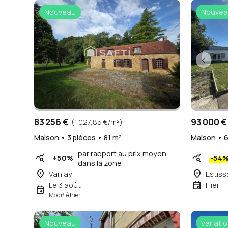
Nouveau
Nouvea
83 256 €
93 000 €
(1 027,85 €/m²)
Maison • 3 pièces • 81 m²
Maison • 6
par rapport au prix moyen
query_stats
query_stats
+50%
-54
dans la zone
place
place
Vanlay
Estiss
event
Le 3 août
Hier
event
Modifié hier
Nouveau
Variatio