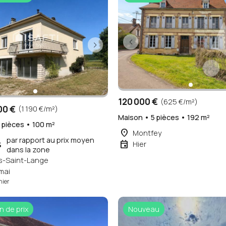
120 000 €
(625 €/m²)
00 €
(1 190 €/m²)
Maison • 5 pièces • 192 m²
 pièces • 100 m²
place
Montfey
par rapport au prix moyen
event
Hier
%
dans la zone
s-Saint-Lange
mai
hier
n de prix
Nouveau