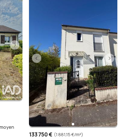
x moyen
133 750 €
(1 881,15 €/m²)