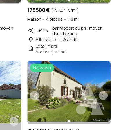
178 500 €
(1 512,71 €/m²)
Maison • 4 pièces • 118 m²
x moyen
par rapport au prix moyen
query_stats
+11%
dans la zone
place
Villenauxe-la-Grande
Le 24 mars
event
Modifié aujourd'hui
Nouveau