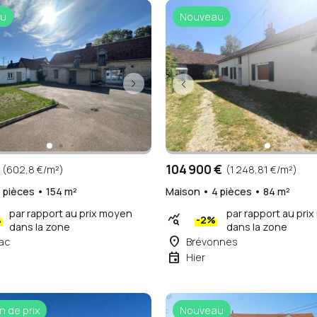
u
Nouveau
104 900 €
(602,8 €/m²)
(1 248,81 €/m²)
 pièces • 154 m²
Maison • 4 pièces • 84 m²
par rapport au prix moyen
par rapport au pri
query_stats
%
-2%
dans la zone
dans la zone
place
ac
Brévonnes
event
Hier
n de prix
Nouveau