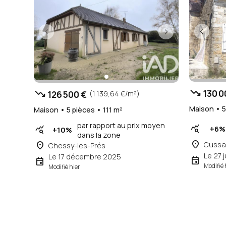
trending_down
trending_down
130 0
126 500 €
(1 139,64 €/m²)
Maison • 5
Maison • 5 pièces • 111 m²
par rapport au prix moyen
query_stats
query_stats
+6%
+10%
dans la zone
place
place
Cussa
Chessy-les-Prés
Le 27 j
Le 17 décembre 2025
event
event
Modifié 
Modifié hier