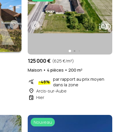
125 000 €
(625 €/m²)
Maison • 4 pièces • 200 m²
par rapport au prix moyen
query_stats
-48%
dans la zone
place
Arcis-sur-Aube
event
Hier
Nouveau