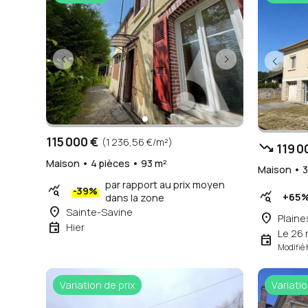
115 000 €
(1 236,56 €/m²)
trending_down
119 0
Maison • 4 pièces • 93 m²
Maison • 3
par rapport au prix moyen
query_stats
-39%
query_stats
+65
dans la zone
place
Sainte-Savine
place
Plaine
event
Hier
Le 26 
event
Modifié 
Variation de prix
Variatio