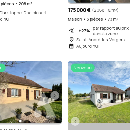
 pièces • 208 m²
175 000 €
(2 388,1 €/m²)
Christophe-Dodinicourt
d'hui
Maison • 5 pièces • 73 m²
par rapport au pri
query_stats
+27%
dans la zone
place
Saint-André-les-Vergers
event
Aujourd'hui
u
Nouveau