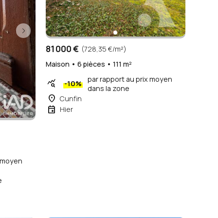
81 000 €
(728,35 €/m²)
Maison • 6 pièces • 111 m²
par rapport au prix moyen
query_stats
-10%
dans la zone
place
Cunfin
event
Hier
x moyen
e