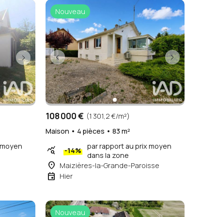
Nouveau
108 000 €
(1 301,2 €/m²)
Maison • 4 pièces • 83 m²
par rapport au prix moyen
x moyen
query_stats
-14%
dans la zone
place
Maizières-la-Grande-Paroisse
event
Hier
Nouveau