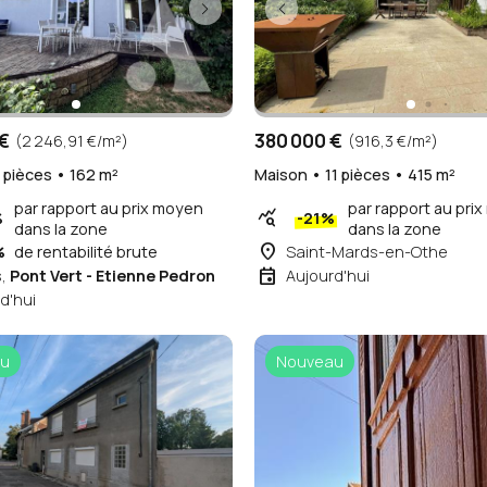
€
380 000 €
(2 246,91 €/m²)
(916,3 €/m²)
 pièces • 162 m²
Maison • 11 pièces • 415 m²
par rapport au prix moyen
par rapport au pri
query_stats
%
-21%
dans la zone
dans la zone
place
%
de rentabilité brute
Saint-Mards-en-Othe
event
s,
Pont Vert - Etienne Pedron
Aujourd'hui
d'hui
u
Nouveau