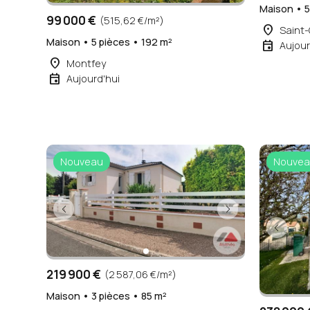
Maison • 5
99 000 €
(515,62 €/m²)
place
Saint-
Maison • 5 pièces • 192 m²
event
Aujour
place
Montfey
event
Aujourd'hui
Nouveau
Nouvea
219 900 €
(2 587,06 €/m²)
Maison • 3 pièces • 85 m²