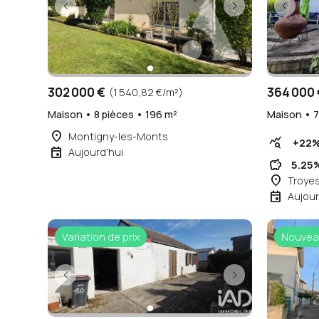
302 000 €
364 000 
(1 540,82 €/m²)
Maison • 8 pièces • 196 m²
Maison • 7
place
Montigny-les-Monts
query_stats
+22
event
Aujourd'hui
savings
5.25
place
Troye
event
Aujour
Variation de prix
Nouvea