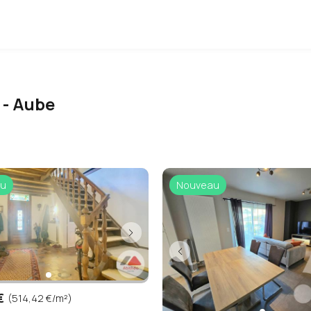
 - Aube
u
Nouveau
€
(514,42 €/m²)