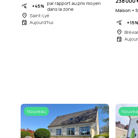
238 000 
par rapport au prix moyen
query_stats
+45%
dans la zone
Maison • 5
place
Saint-Lyé
event
query_stats
Aujourd'hui
+15
place
Brévi
event
Aujour
Nouveau
Nouvea