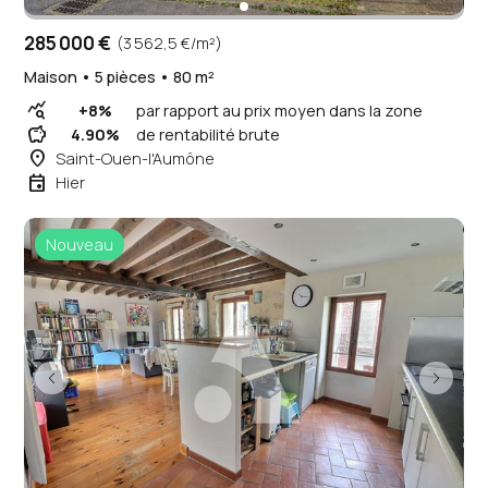
285 000 €
(3 562,5 €/m²)
Maison • 5 pièces • 80 m²
query_stats
+8%
par rapport au prix moyen dans la zone
savings
4.90%
de rentabilité brute
place
Saint-Ouen-l'Aumône
event
Hier
Nouveau