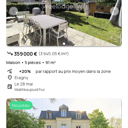
trending_down
359 000 €
(3 945,05 €/m²)
Maison • 5 pièces • 91 m²
query_stats
+20%
par rapport au prix moyen dans la zone
place
Éragny
Le 28 mai
event
Modifié aujourd'hui
Nouveau