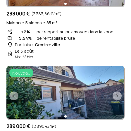
288 000 €
(3 383,86 €/m²)
Maison • 5 pièces • 85 m²
query_stats
+2%
par rapport au prix moyen dans la zone
savings
5.54%
de rentabilité brute
place
Pontoise,
Centre-ville
Le 5 août
event
Modifié hier
Nouveau
289 000 €
(2 890 €/m²)