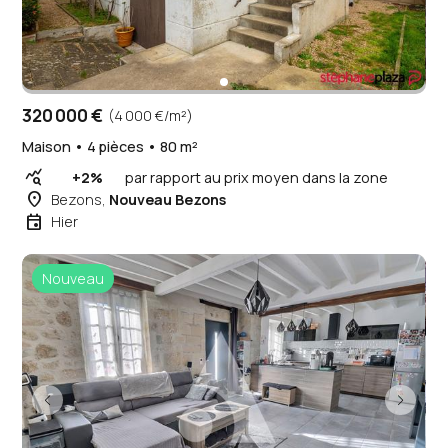
320 000 €
(4 000 €/m²)
Maison • 4 pièces • 80 m²
query_stats
+2%
par rapport au prix moyen dans la zone
place
Bezons,
Nouveau Bezons
event
Hier
Nouveau