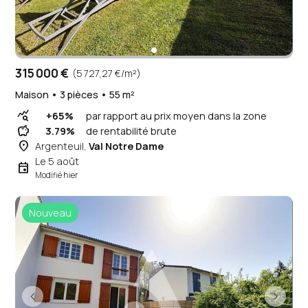
315 000 €
(5 727,27 €/m²)
Maison • 3 pièces • 55 m²
query_stats
+65%
par rapport au prix moyen dans la zone
savings
3.79%
de rentabilité brute
place
Argenteuil,
Val Notre Dame
Le 5 août
event
Modifié hier
Nouveau