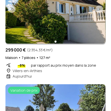
299 000 €
(2 354,33 €/m²)
Maison • 7 pièces • 127 m²
query_stats
-8%
par rapport au prix moyen dans la zone
place
Villers-en-Arthies
event
Aujourd'hui
Variation de prix