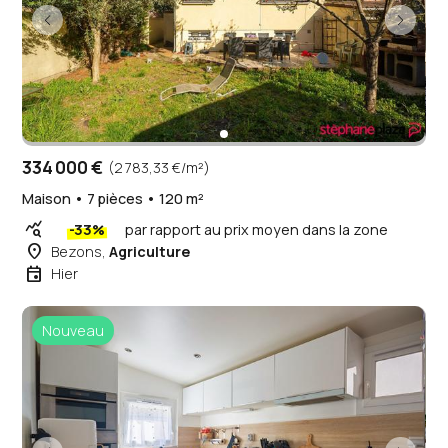
334 000 €
(2 783,33 €/m²)
Maison • 7 pièces • 120 m²
query_stats
-33%
par rapport au prix moyen dans la zone
place
Bezons,
Agriculture
event
Hier
Nouveau