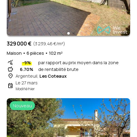
329 000 €
(3 239,46 €/m²)
Maison • 6 pièces • 102 m²
query_stats
-9%
par rapport au prix moyen dans la zone
savings
6.70%
de rentabilité brute
place
Argenteuil,
Les Coteaux
Le 27 mars
event
Modifié hier
Nouveau