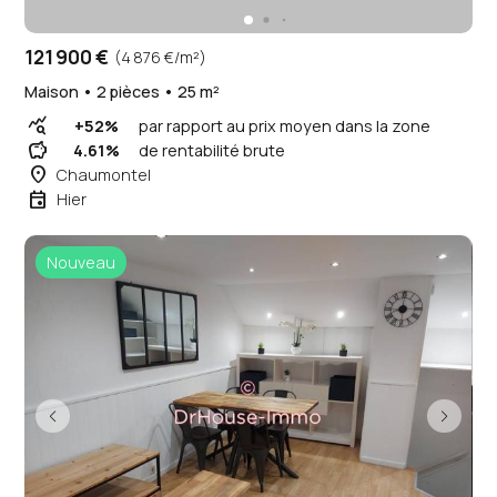
121 900 €
(4 876 €/m²)
Maison • 2 pièces • 25 m²
query_stats
+52%
par rapport au prix moyen dans la zone
savings
4.61%
de rentabilité brute
place
Chaumontel
event
Hier
Nouveau