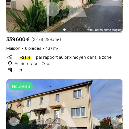
339 600 €
(2 478,29 €/m²)
Maison • 6 pièces • 137 m²
query_stats
-21%
par rapport au prix moyen dans la zone
place
Asnières-sur-Oise
event
Hier
Nouveau