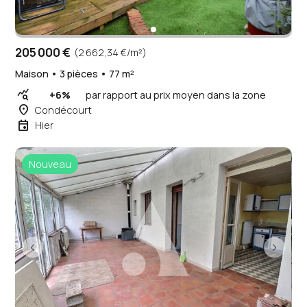
205 000 €
(2 662,34 €/m²)
Maison • 3 pièces • 77 m²
query_stats
+6%
par rapport au prix moyen dans la zone
place
Condécourt
event
Hier
Nouveau