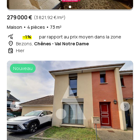
279 000 €
(3 821,92 €/m²)
Maison • 4 pièces • 73 m²
query_stats
-1%
par rapport au prix moyen dans la zone
place
Bezons,
Chênes - Val Notre Dame
event
Hier
Nouveau