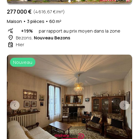
277 000 €
(4 616,67 €/m²)
Maison • 3 pièces • 60 m²
query_stats
+19%
par rapport au prix moyen dans la zone
place
Bezons,
Nouveau Bezons
event
Hier
Nouveau