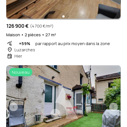
126 900 €
(4 700 €/m²)
Maison • 2 pièces • 27 m²
query_stats
+59%
par rapport au prix moyen dans la zone
place
Luzarches
event
Hier
Nouveau