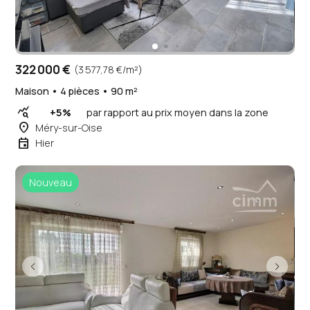
322 000 €
(3 577,78 €/m²)
Maison • 4 pièces • 90 m²
query_stats
+5%
par rapport au prix moyen dans la zone
place
Méry-sur-Oise
event
Hier
Nouveau