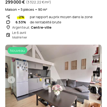
299 000 €
(3 322,22 €/m²)
Maison • 5 pièces • 90 m²
query_stats
-2%
par rapport au prix moyen dans la zone
savings
6.53%
de rentabilité brute
place
Argenteuil,
Centre-ville
Le 6 avril
event
Modifié hier
Nouveau