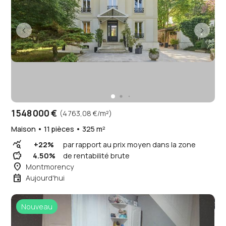
1 548 000 €
(4 763,08 €/m²)
Maison • 11 pièces • 325 m²
query_stats
+22%
par rapport au prix moyen dans la zone
savings
4.50%
de rentabilité brute
place
Montmorency
event
Aujourd'hui
Nouveau