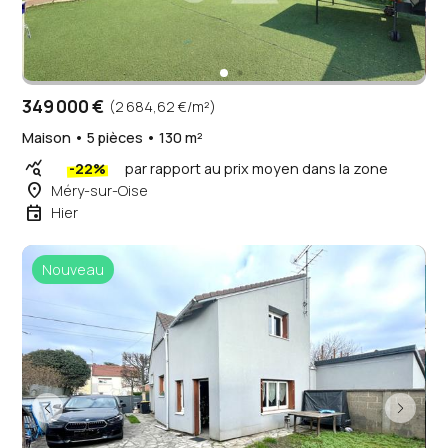
349 000 €
(2 684,62 €/m²)
Maison • 5 pièces • 130 m²
query_stats
-22%
par rapport au prix moyen dans la zone
place
Méry-sur-Oise
event
Hier
Nouveau