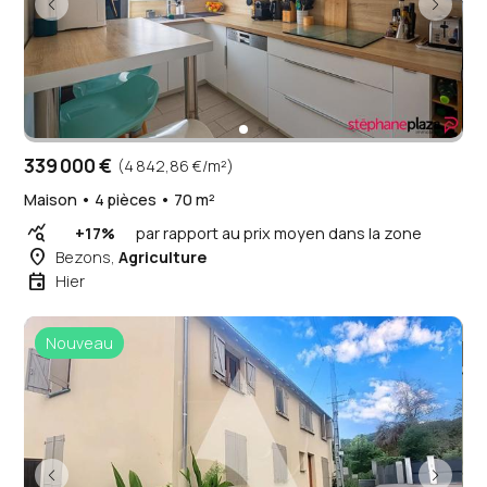
339 000 €
(4 842,86 €/m²)
Maison • 4 pièces • 70 m²
query_stats
+17%
par rapport au prix moyen dans la zone
place
Bezons,
Agriculture
event
Hier
Nouveau