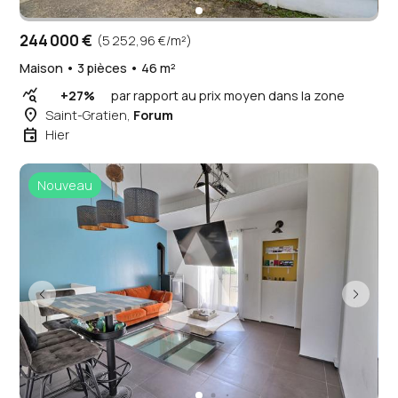
244 000 €
(5 252,96 €/m²)
Maison • 3 pièces • 46 m²
query_stats
+27%
par rapport au prix moyen dans la zone
place
Saint-Gratien,
Forum
event
Hier
Nouveau