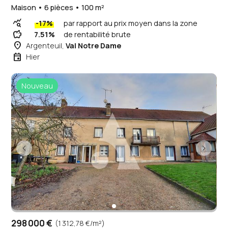
Maison • 6 pièces • 100 m²
query_stats
-17%
par rapport au prix moyen dans la zone
savings
7.51%
de rentabilité brute
place
Argenteuil,
Val Notre Dame
event
Hier
Nouveau
298 000 €
(1 312,78 €/m²)