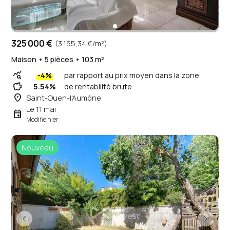
325 000 €
(3 155,34 €/m²)
Maison • 5 pièces • 103 m²
query_stats
-4%
par rapport au prix moyen dans la zone
savings
5.54%
de rentabilité brute
place
Saint-Ouen-l'Aumône
Le 11 mai
event
Modifié hier
Nouveau