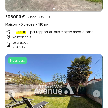
308 000 €
(2 655,17 €/m²)
Maison • 5 pièces • 116 m²
query_stats
-22%
par rapport au prix moyen dans la zone
place
Valmondois
Le 5 août
event
Modifié hier
Nouveau