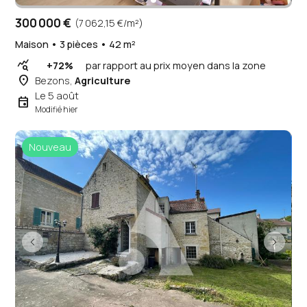
300 000 €
(7 062,15 €/m²)
Maison • 3 pièces • 42 m²
query_stats
+72%
par rapport au prix moyen dans la zone
place
Bezons,
Agriculture
Le 5 août
event
Modifié hier
Nouveau