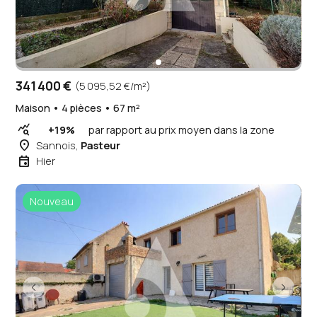
341 400 €
(5 095,52 €/m²)
Maison • 4 pièces • 67 m²
query_stats
+19%
par rapport au prix moyen dans la zone
place
Sannois,
Pasteur
event
Hier
Nouveau