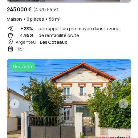
245 000 €
(4 375 €/m²)
Maison • 3 pièces • 56 m²
query_stats
+23%
par rapport au prix moyen dans la zone
savings
4.95%
de rentabilité brute
place
Argenteuil,
Les Coteaux
event
Hier
Nouveau