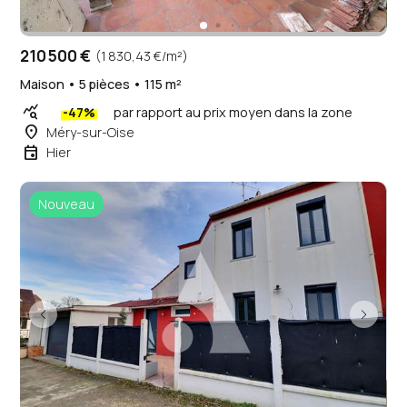
210 500 €
(1 830,43 €/m²)
Maison • 5 pièces • 115 m²
query_stats
-47%
par rapport au prix moyen dans la zone
place
Méry-sur-Oise
event
Hier
Nouveau