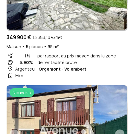
349 900 €
(3 683,16 €/m²)
Maison • 5 pièces • 95 m²
query_stats
+1%
par rapport au prix moyen dans la zone
savings
5.90%
de rentabilité brute
place
Argenteuil,
Orgemont - Volembert
event
Hier
Nouveau