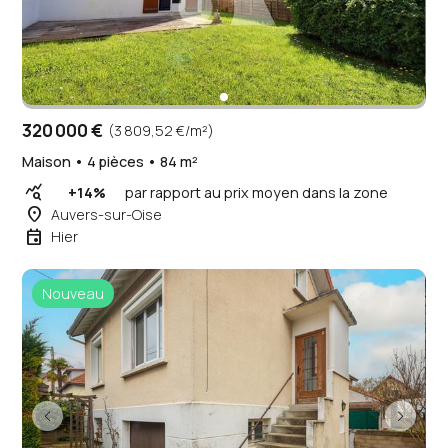
320 000 €
(3 809,52 €/m²)
Maison • 4 pièces • 84 m²
query_stats
+14%
par rapport au prix moyen dans la zone
place
Auvers-sur-Oise
event
Hier
Nouveau