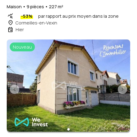
Maison • 9 pièces • 227 m²
query_stats
-53%
par rapport au prix moyen dans la zone
place
Cormeilles-en-Vexin
event
Hier
Nouveau