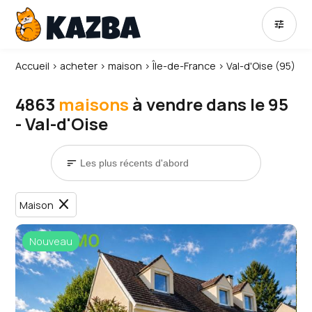
tune
Accueil
›
acheter
›
maison
›
Île-de-France
›
Val-d'Oise (95)
4863
maisons
à vendre dans le 95
- Val-d'Oise
sort
close
Maison
Nouveau