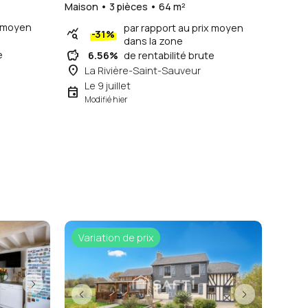
Maison • 3 pièces • 64 m²
x moyen
par rapport au prix moyen
query_stats
-31%
dans la zone
savings
e
6.56%
de rentabilité brute
place
La Rivière-Saint-Sauveur
Le 9 juillet
event
Modifié hier
Variation de prix