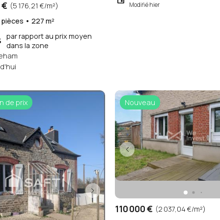
 €
(5 176,21 €/m²)
Modifié hier
 pièces • 227 m²
par rapport au prix moyen
%
dans la zone
reham
d'hui
n de prix
Nouveau
110 000 €
(2 037,04 €/m²)