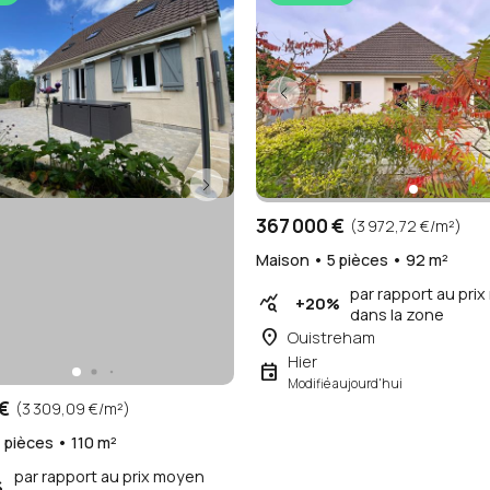
367 000 €
(3 972,72 €/m²)
Maison • 5 pièces • 92 m²
par rapport au pri
query_stats
+20%
dans la zone
place
Ouistreham
Hier
event
Modifié aujourd'hui
€
(3 309,09 €/m²)
 pièces • 110 m²
par rapport au prix moyen
%