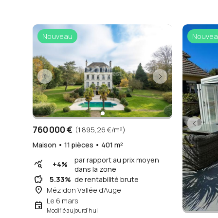
Nouveau
Nouvea
760 000 €
(1 895,26 €/m²)
Maison • 11 pièces • 401 m²
par rapport au prix moyen
query_stats
+4%
dans la zone
savings
5.33%
de rentabilité brute
place
Mézidon Vallée d'Auge
Le 6 mars
event
Modifié aujourd'hui