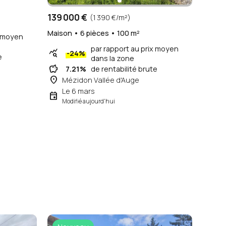
139 000 €
(1 390 €/m²)
Maison • 6 pièces • 100 m²
x moyen
par rapport au prix moyen
query_stats
-24%
e
dans la zone
savings
7.21%
de rentabilité brute
place
Mézidon Vallée d'Auge
Le 6 mars
event
Modifié aujourd'hui