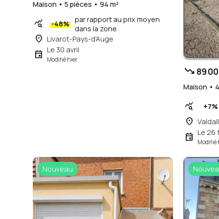
Maison • 5 pièces • 94 m²
par rapport au prix moyen
query_stats
-48%
dans la zone
place
Livarot-Pays-d'Auge
Le 30 avril
event
Modifié hier
trending_down
89 00
Maison • 4
query_stats
+7%
place
Valdal
Le 26 
event
Modifié 
Nouveau
Nouvea