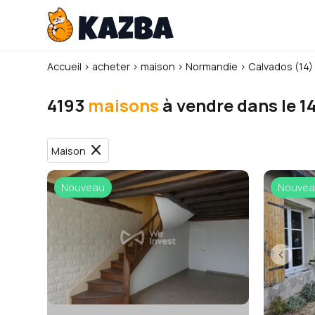
Accueil
›
acheter
›
maison
›
Normandie
›
Calvados (14)
4193
maisons
à vendre dans le 1
close
Maison
Nouveau
Nouvea