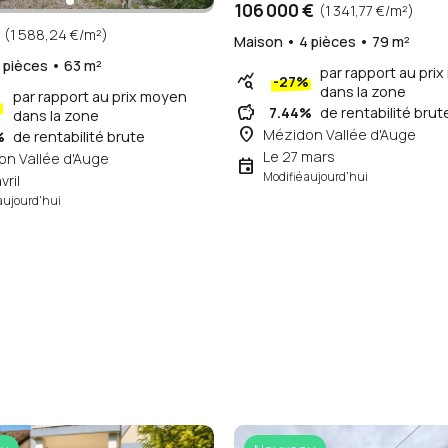
106 000 €
(1 341,77 €/m²)
(1 588,24 €/m²)
Maison • 4 pièces • 79 m²
 pièces • 63 m²
par rapport au pri
query_stats
-27%
dans la zone
par rapport au prix moyen
%
savings
7.44%
de rentabilité brut
dans la zone
place
Mézidon Vallée d'Auge
%
de rentabilité brute
Le 27 mars
n Vallée d'Auge
event
Modifié aujourd'hui
vril
aujourd'hui