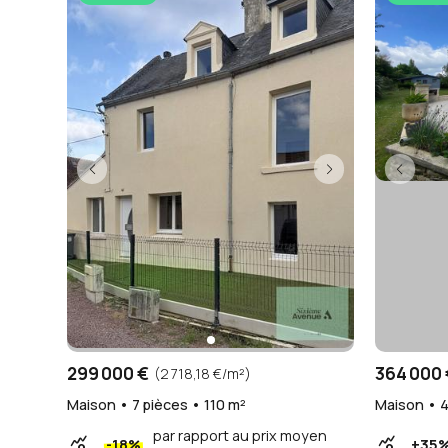
299 000 €
364 000 
(2 718,18 €/m²)
Maison • 7 pièces • 110 m²
Maison • 4
par rapport au prix moyen
query_stats
query_stats
-18%
+35