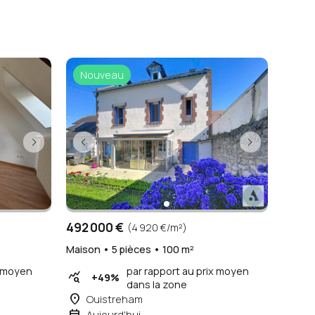
Nouveau
492 000 €
(4 920 €/m²)
Maison • 5 pièces • 100 m²
x moyen
par rapport au prix moyen
query_stats
+49%
dans la zone
place
Ouistreham
event
Aujourd'hui