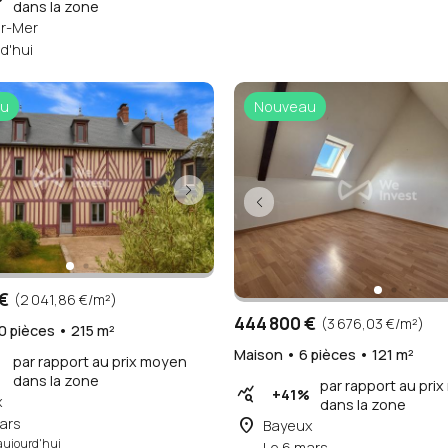
dans la zone
ur-Mer
d'hui
u
Nouveau
€
(2 041,86 €/m²)
444 800 €
(3 676,03 €/m²)
0 pièces • 215 m²
Maison • 6 pièces • 121 m²
par rapport au prix moyen
dans la zone
par rapport au pri
query_stats
+41%
x
dans la zone
place
ars
Bayeux
aujourd'hui
Le 6 mars