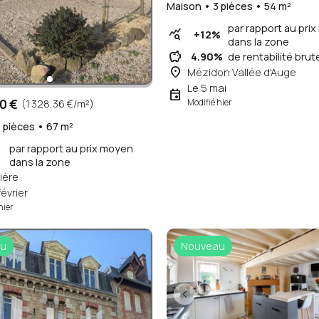
Maison • 3 pièces • 54 m²
par rapport au pri
query_stats
+12%
dans la zone
savings
4.90%
de rentabilité brut
place
Mézidon Vallée d'Auge
Le 5 mai
event
0 €
Modifié hier
(1 328,36 €/m²)
 pièces • 67 m²
par rapport au prix moyen
dans la zone
lière
février
hier
u
Nouveau