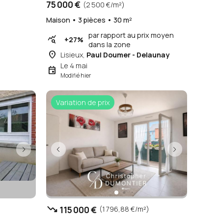
75 000 €
(2 500 €/m²)
Maison • 3 pièces • 30 m²
par rapport au prix moyen
query_stats
+27%
dans la zone
place
Lisieux,
Paul Doumer - Delaunay
Le 4 mai
event
Modifié hier
Variation de prix
trending_down
115 000 €
(1 796,88 €/m²)