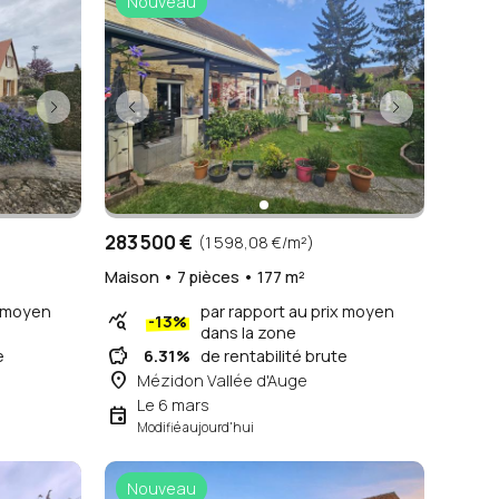
Nouveau
283 500 €
(1 598,08 €/m²)
Maison • 7 pièces • 177 m²
x moyen
par rapport au prix moyen
query_stats
-13%
dans la zone
savings
e
6.31%
de rentabilité brute
place
Mézidon Vallée d'Auge
Le 6 mars
event
Modifié aujourd'hui
Nouveau