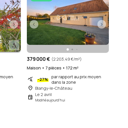
379 000 €
(2 203,49 €/m²)
Maison • 7 pièces • 172 m²
x moyen
par rapport au prix moyen
query_stats
-27%
dans la zone
place
Blangy-le-Château
Le 2 avril
event
Modifié aujourd'hui