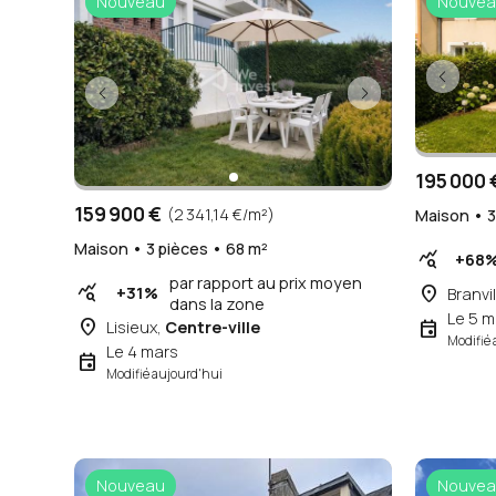
Nouveau
Nouvea
195 000 
159 900 €
(2 341,14 €/m²)
Maison • 3
Maison • 3 pièces • 68 m²
query_stats
+68
par rapport au prix moyen
query_stats
place
+31%
Branvil
dans la zone
Le 5 m
place
event
Lisieux,
Centre-ville
Modifié 
Le 4 mars
event
Modifié aujourd'hui
Nouveau
Nouvea