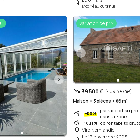
event
Modifié aujourd'hui
u
Variation de prix
trending_down
39 500 €
(459,3 €/m²)
Maison • 3 pièces • 86 m²
par rapport au pri
query_stats
-69%
dans la zone
savings
18.11%
de rentabilité brut
place
Vire Normandie
Le 13 novembre 2025
event