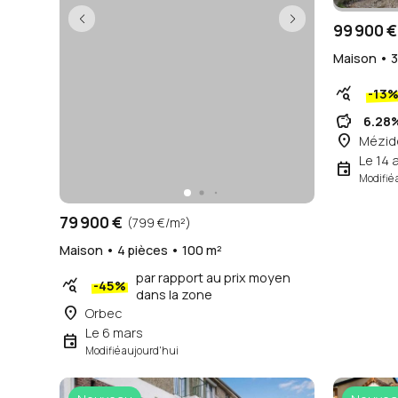
99 900 €
Maison • 3
query_stats
-13
savings
6.28
place
Mézido
Le 14 a
event
Modifié 
79 900 €
(799 €/m²)
Maison • 4 pièces • 100 m²
par rapport au prix moyen
query_stats
-45%
dans la zone
place
Orbec
Le 6 mars
event
Modifié aujourd'hui