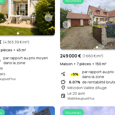
u
Nouveau
€
(4 363,39 €/m²)
 pièces • 45 m²
249 000 €
(1 660 €/m²)
par rapport au prix moyen
%
dans la zone
Maison • 7 pièces • 150 m²
le
par rapport au pri
query_stats
ars
-9%
dans la zone
aujourd'hui
savings
6.07%
de rentabilité brut
place
Mézidon Vallée d'Auge
Le 20 avril
event
Modifié aujourd'hui
u
Nouveau