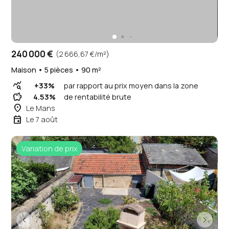
240 000 €
(2 666,67 €/m²)
Maison • 5 pièces • 90 m²
query_stats
+33%
par rapport au prix moyen dans la zone
savings
4.53%
de rentabilité brute
place
Le Mans
event
Le 7 août
Variation de prix