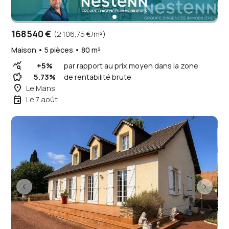
168 540 €
(2 106,75 €/m²)
Maison • 5 pièces • 80 m²
query_stats
+5%
par rapport au prix moyen dans la zone
savings
5.73%
de rentabilité brute
place
Le Mans
event
Le 7 août