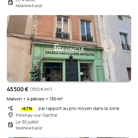
event
Modifié le 6 août
45 500 €
(350 €/m²)
Maison • 4 pièces • 130 m²
query_stats
-67%
par rapport au prix moyen dans la zone
place
Fresnay-sur-Sarthe
Le 30 juillet
event
Modifié le 6 août