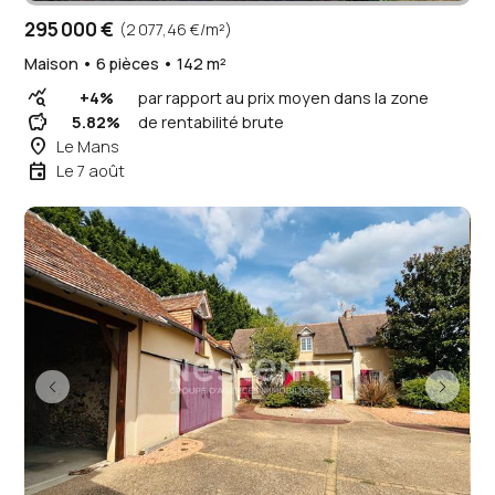
295 000 €
(2 077,46 €/m²)
Maison • 6 pièces • 142 m²
query_stats
+4%
par rapport au prix moyen dans la zone
savings
5.82%
de rentabilité brute
place
Le Mans
event
Le 7 août