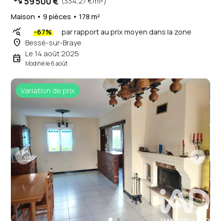
trending_down
59 500 €
(334,27 €/m²)
Maison • 9 pièces • 178 m²
query_stats
-67%
par rapport au prix moyen dans la zone
place
Bessé-sur-Braye
Le 14 août 2025
event
Modifié le 6 août
Variation de prix