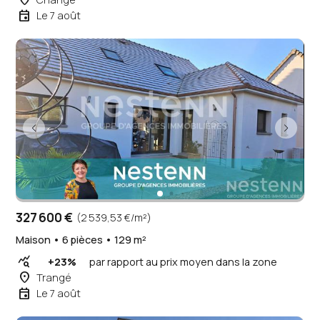
place
event
Le 7 août
327 600 €
(2 539,53 €/m²)
Maison • 6 pièces • 129 m²
query_stats
+23%
par rapport au prix moyen dans la zone
place
Trangé
event
Le 7 août