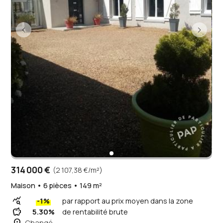
314 000 €
(2 107,38 €/m²)
Maison • 6 pièces • 149 m²
query_stats
-1%
par rapport au prix moyen dans la zone
savings
5.30%
de rentabilité brute
Changé