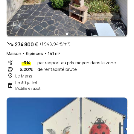
trending_down
274 800 €
(1 948,94 €/m²)
Maison • 6 pièces • 141 m²
query_stats
-3%
par rapport au prix moyen dans la zone
savings
6.20%
de rentabilité brute
place
Le Mans
Le 30 juillet
event
Modifié le 7 août