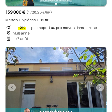
159 000 €
(1 728,26 €/m²)
Maison • 5 pièces • 92 m²
query_stats
-2%
par rapport au prix moyen dans la zone
place
Mulsanne
event
Le 7 août