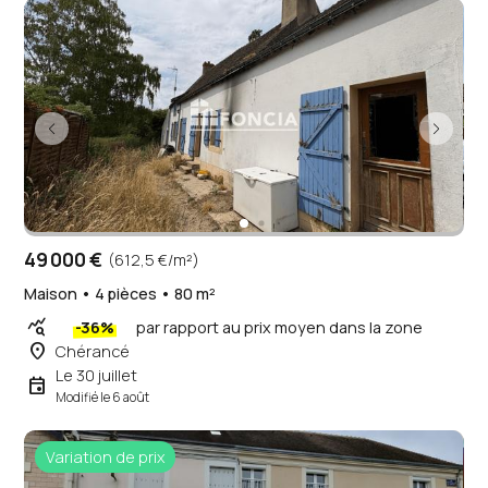
49 000 €
(612,5 €/m²)
Maison • 4 pièces • 80 m²
query_stats
-36%
par rapport au prix moyen dans la zone
place
Chérancé
Le 30 juillet
event
Modifié le 6 août
Variation de prix