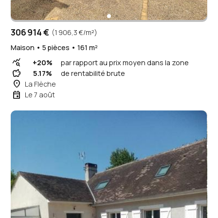
306 914 €
(1 906,3 €/m²)
Maison • 5 pièces • 161 m²
query_stats
+20%
par rapport au prix moyen dans la zone
savings
5.17%
de rentabilité brute
place
La Flèche
event
Le 7 août