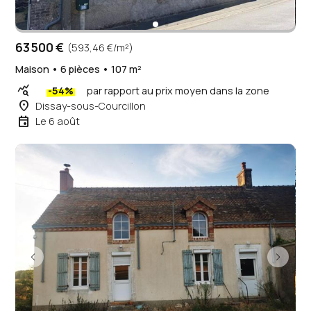
63 500 €
(593,46 €/m²)
Maison • 6 pièces • 107 m²
query_stats
-54%
par rapport au prix moyen dans la zone
place
Dissay-sous-Courcillon
event
Le 6 août