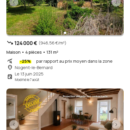
trending_down
124 000 €
(946,56 €/m²)
Maison • 4 pièces • 131 m²
query_stats
-25%
par rapport au prix moyen dans la zone
place
Nogent-le-Bernard
Le 13 juin 2025
event
Modifié le 7 août