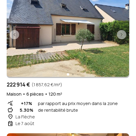
222 914 €
(1 857,62 €/m²)
Maison • 6 pièces • 120 m²
query_stats
+17%
par rapport au prix moyen dans la zone
savings
5.30%
de rentabilité brute
place
La Flèche
event
Le 7 août