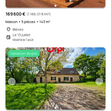
169 600 €
(1 186,01 €/m²)
Maison • 5 pièces • 143 m²
place
Blèves
Le 13 juillet
event
Modifié le 7 août
Variation de prix