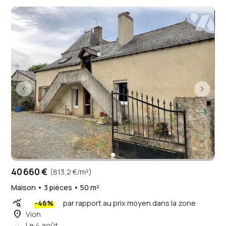
40 660 €
(813,2 €/m²)
Maison • 3 pièces • 50 m²
query_stats
-46%
par rapport au prix moyen dans la zone
place
Vion
Le 4 août