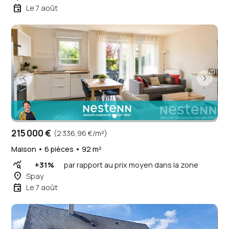
event
Le 7 août
215 000 €
(2 336,96 €/m²)
Maison • 6 pièces • 92 m²
query_stats
+31%
par rapport au prix moyen dans la zone
place
Spay
event
Le 7 août