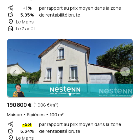
query_stats
+1%
par rapport au prix moyen dans la zone
savings
5.95%
de rentabilité brute
place
Le Mans
event
Le 7 août
190 800 €
(1 908 €/m²)
Maison • 5 pièces • 100 m²
query_stats
-5%
par rapport au prix moyen dans la zone
savings
6.34%
de rentabilité brute
place
Le Mans