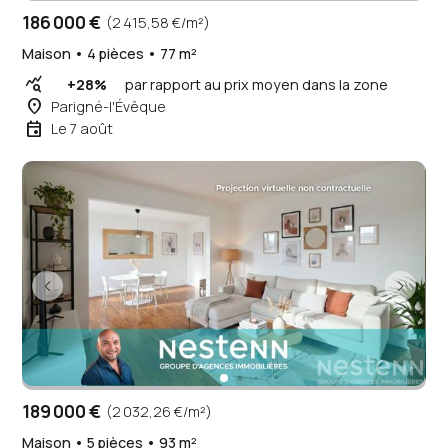
186 000 €
(2 415,58 €/m²)
Maison • 4 pièces • 77 m²
query_stats
+28%
par rapport au prix moyen dans la zone
place
Parigné-l'Évêque
event
Le 7 août
189 000 €
(2 032,26 €/m²)
Maison • 5 pièces • 93 m²