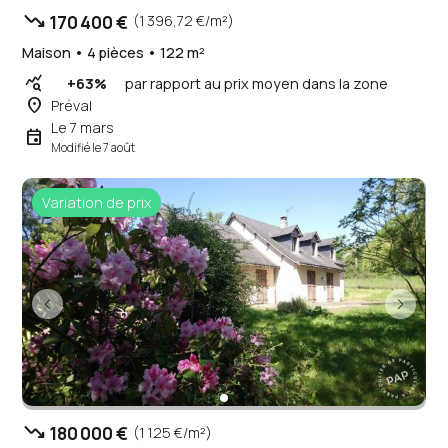
trending_down
170 400 €
(1 396,72 €/m²)
Maison • 4 pièces • 122 m²
query_stats
+63%
par rapport au prix moyen dans la zone
place
Préval
Le 7 mars
event
Modifié le 7 août
Variation de prix
trending_down
180 000 €
(1 125 €/m²)