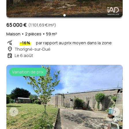
65 000 €
(1 101,69 €/m²)
Maison • 2 pièces • 59 m²
query_stats
-16%
par rapport au prix moyen dans la zone
place
Thorigné-sur-Dué
event
Le 6 août
Variation de prix