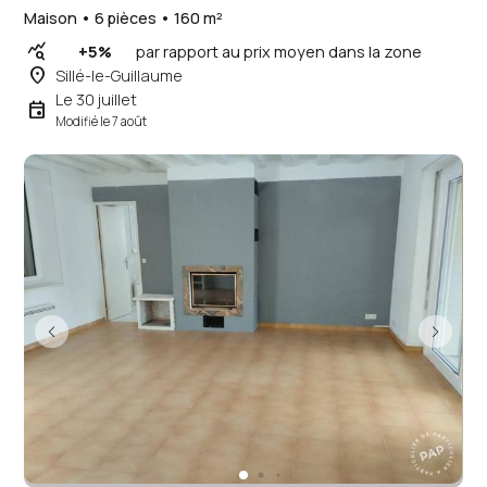
Maison • 6 pièces • 160 m²
query_stats
+5%
par rapport au prix moyen dans la zone
place
Sillé-le-Guillaume
Le 30 juillet
event
Modifié le 7 août