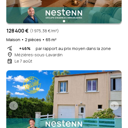
128 400 €
(1 975,38 €/m²)
Maison • 2 pièces • 65 m²
query_stats
+46%
par rapport au prix moyen dans la zone
place
Mézières-sous-Lavardin
event
Le 7 août