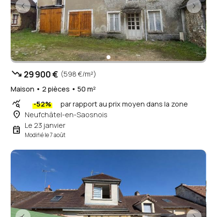
trending_down
29 900 €
(598 €/m²)
Maison • 2 pièces • 50 m²
query_stats
-52%
par rapport au prix moyen dans la zone
place
Neufchâtel-en-Saosnois
Le 23 janvier
event
Modifié le 7 août