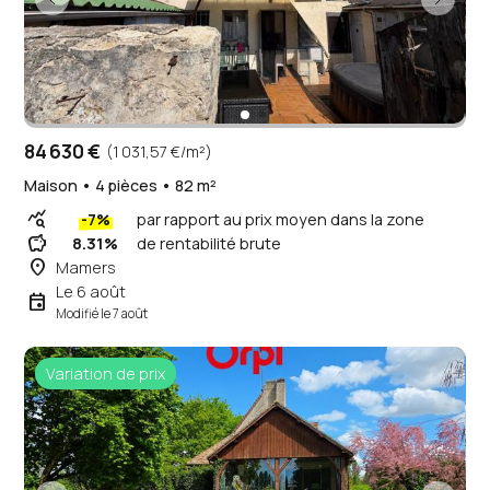
84 630 €
(1 031,57 €/m²)
Maison • 4 pièces • 82 m²
query_stats
-7%
par rapport au prix moyen dans la zone
savings
8.31%
de rentabilité brute
place
Mamers
Le 6 août
event
Modifié le 7 août
Variation de prix