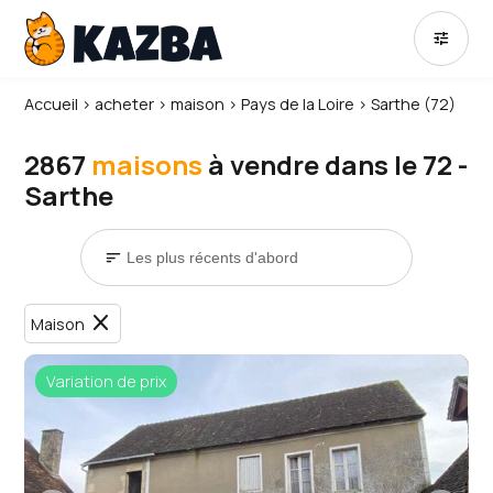
tune
Accueil
›
acheter
›
maison
›
Pays de la Loire
›
Sarthe (72)
2867
maisons
à vendre dans le 72 -
Sarthe
sort
close
Maison
Variation de prix