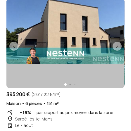
395 200 €
(2 617,22 €/m²)
Maison • 6 pièces • 151 m²
query_stats
+19%
par rapport au prix moyen dans la zone
place
Sargé-lès-le-Mans
event
Le 7 août