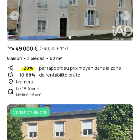
trending_down
49 000 €
(790,32 €/m²)
Maison • 3 pièces • 62 m²
query_stats
-29%
par rapport au prix moyen dans la zone
savings
10.68%
de rentabilité brute
place
Mamers
Le 18 février
event
Modifié le 6 août
Variation de prix