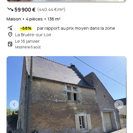
trending_down
59 900 €
(440,44 €/m²)
Maison • 4 pièces • 136 m²
query_stats
-68%
par rapport au prix moyen dans la zone
place
La Bruère-sur-Loir
Le 16 janvier
event
Modifié le 6 août