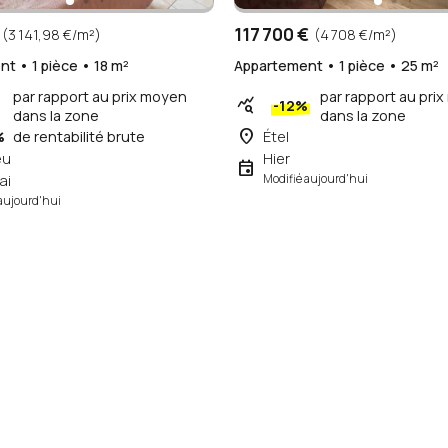
117 700 €
(3 141,98 €/m²)
(4 708 €/m²)
t • 1 pièce • 18 m²
Appartement • 1 pièce • 25 m²
par rapport au prix moyen
par rapport au pri
query_stats
-12%
dans la zone
dans la zone
place
%
de rentabilité brute
Étel
eu
Hier
event
ai
Modifié aujourd'hui
aujourd'hui