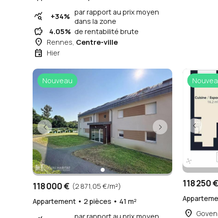
par rapport au prix moyen
query_stats
+34%
dans la zone
savings
4.05%
de rentabilité brute
place
Rennes,
Centre-ville
event
Hier
Nouveau
Nouvea
118 250 
118 000 €
(2 871,05 €/m²)
Appartemen
Appartement • 2 pièces • 41 m²
place
Goven
par rapport au prix moyen