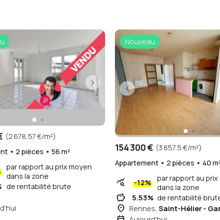
u
Nouveau
€
(2 678,57 €/m²)
154 300 €
(3 857,5 €/m²)
t • 2 pièces • 56 m²
Appartement • 2 pièces • 40 m
par rapport au prix moyen
%
dans la zone
par rapport au pri
query_stats
-12%
%
de rentabilité brute
dans la zone
savings
n
5.53%
de rentabilité brut
place
d'hui
Rennes,
Saint-Hélier - Ga
event
Aujourd'hui