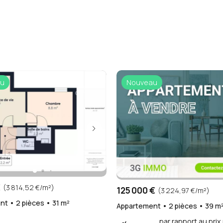
u
Nouveau
€
(3 814,52 €/m²)
125 000 €
(3 224,97 €/m²)
t • 2 pièces • 31 m²
Appartement • 2 pièces • 39 m
par rapport au pri