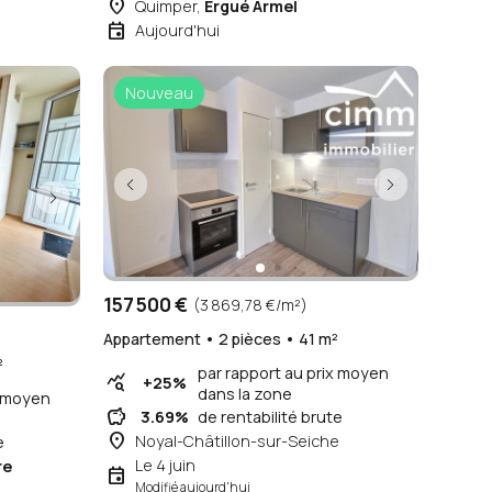
place
Quimper,
Ergué Armel
event
Aujourd'hui
Nouveau
157 500 €
(3 869,78 €/m²)
Appartement • 2 pièces • 41 m²
²
par rapport au prix moyen
query_stats
+25%
dans la zone
x moyen
savings
3.69%
de rentabilité brute
place
Noyal-Châtillon-sur-Seiche
e
Le 4 juin
re
event
Modifié aujourd'hui