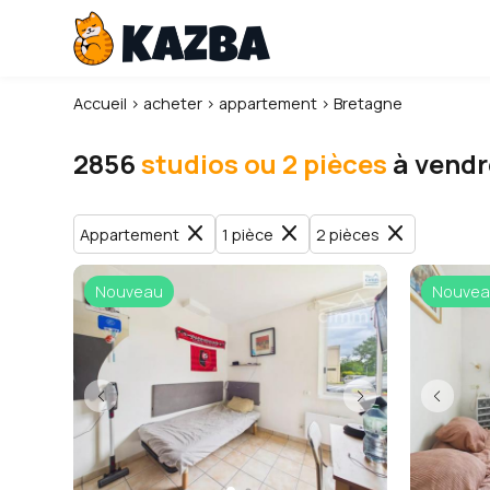
Accueil
›
acheter
›
appartement
›
Bretagne
2856
studios ou 2 pièces
à vendr
close
close
close
Appartement
1 pièce
2 pièces
Nouveau
Nouvea