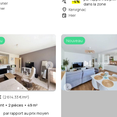
query_stats
-4%
vrier
dans la zone
place
hier
Kervignac
event
Hier
u
Nouveau
€
(2 614,33 €/m²)
t • 2 pièces • 49 m²
par rapport au prix moyen