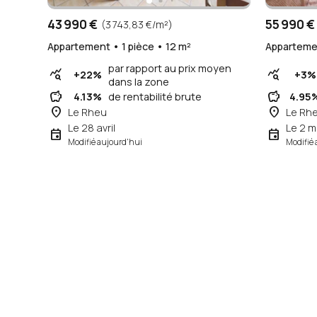
43 990 €
55 990 €
(3 743,83 €/m²)
Appartement • 1 pièce • 12 m²
Appartemen
par rapport au prix moyen
query_stats
query_stats
+22%
+3%
dans la zone
savings
savings
4.13%
de rentabilité brute
4.95
place
place
Le Rheu
Le Rh
Le 28 avril
Le 2 m
event
event
Modifié aujourd'hui
Modifié 