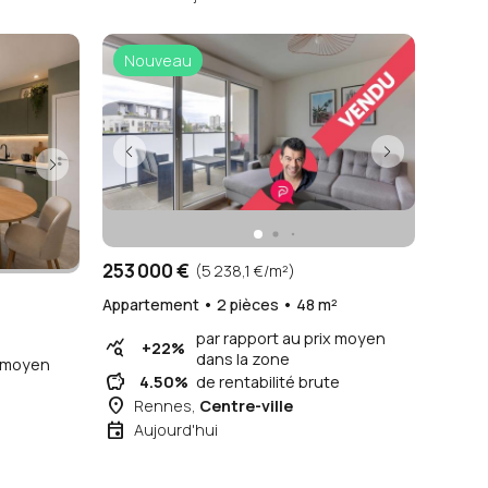
Nouveau
253 000 €
(5 238,1 €/m²)
Appartement • 2 pièces • 48 m²
par rapport au prix moyen
query_stats
+22%
dans la zone
x moyen
savings
4.50%
de rentabilité brute
place
Rennes,
Centre-ville
event
Aujourd'hui