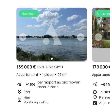
Nouveau
Nouvea
159 000 €
179 000 
(6 304,52 €/m²)
Appartement • 1 pièce • 25 m²
Appartemen
par rapport au prix moyen
query_stats
query_stats
+18%
+64
dans la zone
place
savings
Étel
3.08
place
Hier
Renne
event
event
Modifié aujourd'hui
Aujour