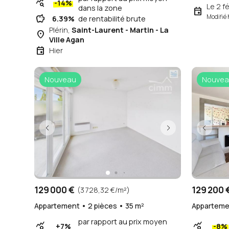
query_stats
-14%
Le 2 fé
dans la zone
event
savings
Modifié 
6.39%
de rentabilité brute
Plérin,
Saint-Laurent - Martin - La
place
Ville Agan
event
Hier
Nouveau
Nouvea
129 000 €
129 200 
(3 728,32 €/m²)
Appartement • 2 pièces • 35 m²
Appartemen
par rapport au prix moyen
query_stats
query_stats
+7%
-8%