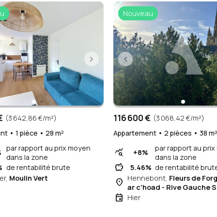
u
Nouveau
€
116 600 €
(3 642,86 €/m²)
(3 068,42 €/m²)
t • 1 pièce • 28 m²
Appartement • 2 pièces • 38 m
par rapport au prix moyen
par rapport au pri
query_stats
%
+8%
dans la zone
dans la zone
savings
%
de rentabilité brute
5.46%
de rentabilité brut
er,
Moulin Vert
Hennebont,
Fleurs de For
place
ar c'hoad - Rive Gauche 
event
Hier