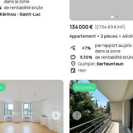
dans la zone
%
de rentabilité brute
Kérinou - Saint-Luc
134 000 €
(2 734,69 €/m²)
Appartement • 2 pièces • 49 m
par rapport au pri
query_stats
+7%
dans la zone
savings
5.10%
de rentabilité brut
place
Quimper,
Kerfeunteun
event
Hier
u
Nouveau