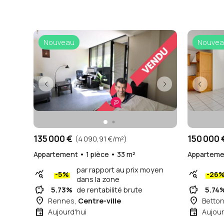
Nouveau
Nouvea
135 000 €
150 000 
(4 090,91 €/m²)
Appartement • 1 pièce • 33 m²
Appartemen
par rapport au prix moyen
query_stats
query_stats
-5%
-26
dans la zone
savings
savings
5.73%
de rentabilité brute
5.74
place
place
Rennes,
Centre-ville
Betto
event
event
Aujourd'hui
Aujour