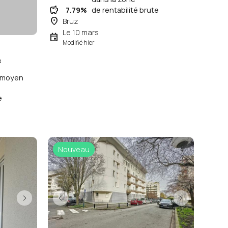
savings
7.79%
de rentabilité brute
place
Bruz
Le 10 mars
event
Modifié hier
²
x moyen
e
Nouveau