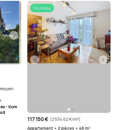
Nouveau
²
x moyen
e
ges - Kom
Sud
117 150 €
(2 534,62 €/m²)
Appartement • 2 pièces • 46 m²