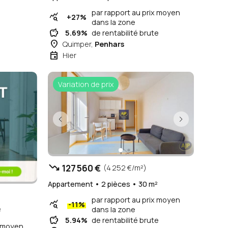
par rapport au prix moyen
query_stats
+27%
dans la zone
savings
5.69%
de rentabilité brute
place
Quimper,
Penhars
event
Hier
Variation de prix
trending_down
127 560 €
(4 252 €/m²)
Appartement • 2 pièces • 30 m²
par rapport au prix moyen
query_stats
-11%
dans la zone
²
savings
5.94%
de rentabilité brute
x moyen