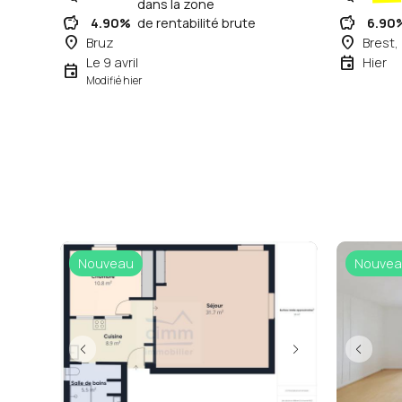
dans la zone
savings
savings
4.90%
de rentabilité brute
6.90
place
place
Bruz
Brest,
event
Le 9 avril
Hier
event
Modifié hier
Nouveau
Nouvea