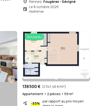
place
Rennes,
Fougères - Sévigné
Le 8 octobre 2025
event
Modifié hier
Nouveau
138 500 €
(2 347,46 €/m²)
Appartement • 2 pièces • 59 m²
par rapport au prix moyen
query_stats
-33%
dans la zone