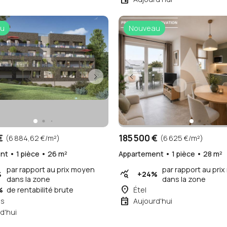
u
Nouveau
€
185 500 €
(6 884,62 €/m²)
(6 625 €/m²)
t • 1 pièce • 26 m²
Appartement • 1 pièce • 28 m²
par rapport au prix moyen
par rapport au pri
query_stats
%
+24%
dans la zone
dans la zone
place
%
de rentabilité brute
Étel
event
s
Aujourd'hui
d'hui