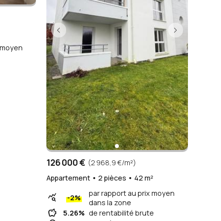
x moyen
126 000 €
(2 968,9 €/m²)
Appartement • 2 pièces • 42 m²
par rapport au prix moyen
query_stats
-2%
dans la zone
savings
5.26%
de rentabilité brute