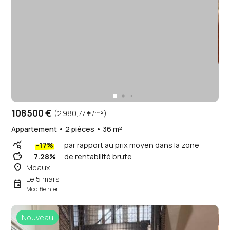
108 500 €
(2 980,77 €/m²)
Appartement • 2 pièces • 36 m²
query_stats
-17%
par rapport au prix moyen dans la zone
savings
7.28%
de rentabilité brute
place
Meaux
Le 5 mars
event
Modifié hier
Nouveau