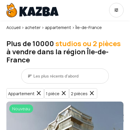
tune
Accueil
›
acheter
›
appartement
›
Île-de-France
Plus de 10000
studios ou 2 pièces
à vendre dans la région Île-de-
France
sort
close
close
close
Appartement
1 pièce
2 pièces
Nouveau