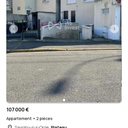
107 000 €
Appartement • 2 pièces
place
Savigny-sur-Orge,
Plateau