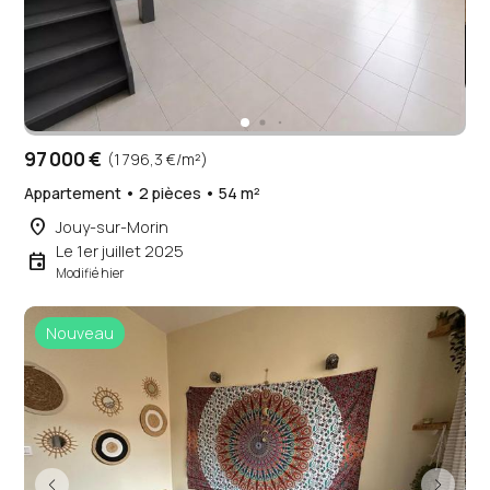
97 000 €
(1 796,3 €/m²)
Appartement • 2 pièces • 54 m²
place
Jouy-sur-Morin
Le 1er juillet 2025
event
Modifié hier
Nouveau