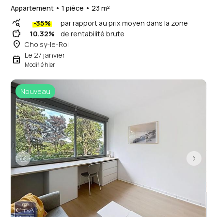
Appartement • 1 pièce • 23 m²
query_stats
-35%
par rapport au prix moyen dans la zone
savings
10.32%
de rentabilité brute
place
Choisy-le-Roi
Le 27 janvier
event
Modifié hier
Nouveau