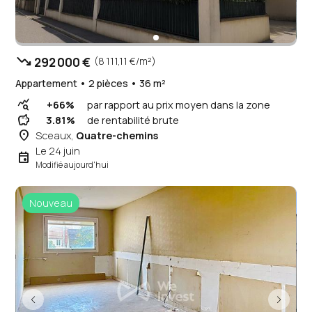
trending_down
292 000 €
(8 111,11 €/m²)
Appartement • 2 pièces • 36 m²
query_stats
+66%
par rapport au prix moyen dans la zone
savings
3.81%
de rentabilité brute
place
Sceaux,
Quatre-chemins
Le 24 juin
event
Modifié aujourd'hui
Nouveau