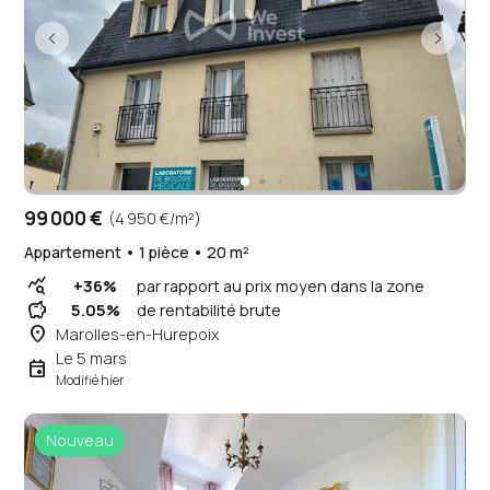
99 000 €
(4 950 €/m²)
Appartement • 1 pièce • 20 m²
query_stats
+36%
par rapport au prix moyen dans la zone
savings
5.05%
de rentabilité brute
place
Marolles-en-Hurepoix
Le 5 mars
event
Modifié hier
Nouveau