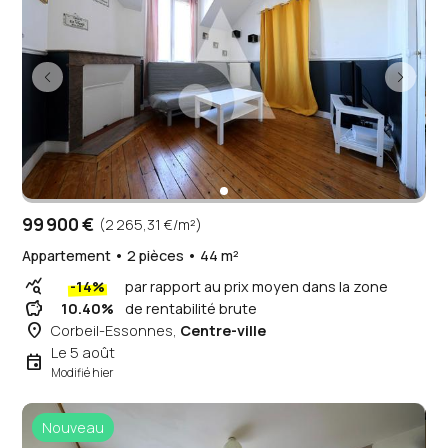
99 900 €
(2 265,31 €/m²)
Appartement • 2 pièces • 44 m²
query_stats
-14%
par rapport au prix moyen dans la zone
savings
10.40%
de rentabilité brute
place
Corbeil-Essonnes,
Centre-ville
Le 5 août
event
Modifié hier
Nouveau