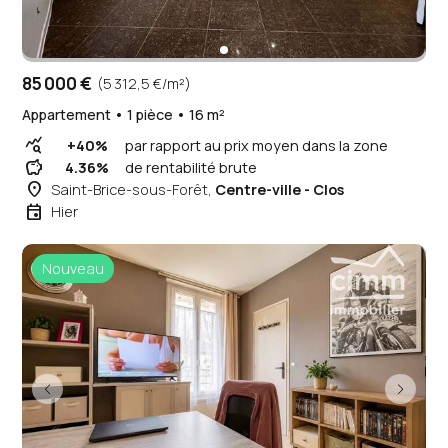
85 000 €
(5 312,5 €/m²)
Appartement • 1 pièce • 16 m²
query_stats
+40%
par rapport au prix moyen dans la zone
savings
4.36%
de rentabilité brute
place
Saint-Brice-sous-Forêt,
Centre-ville - Clos
event
Hier
Nouveau