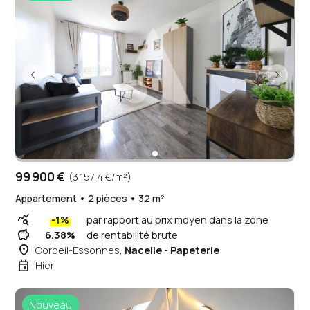
99 900 €
(3 157,4 €/m²)
Appartement • 2 pièces • 32 m²
query_stats
-1%
par rapport au prix moyen dans la zone
savings
6.38%
de rentabilité brute
place
Corbeil-Essonnes,
Nacelle - Papeterie
event
Hier
Nouveau