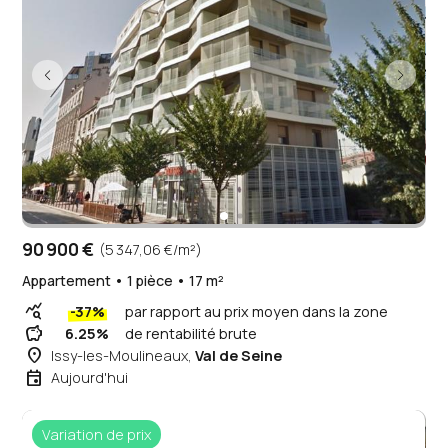
90 900 €
(5 347,06 €/m²)
Appartement • 1 pièce • 17 m²
query_stats
-37%
par rapport au prix moyen dans la zone
savings
6.25%
de rentabilité brute
place
Issy-les-Moulineaux,
Val de Seine
event
Aujourd'hui
Variation de prix