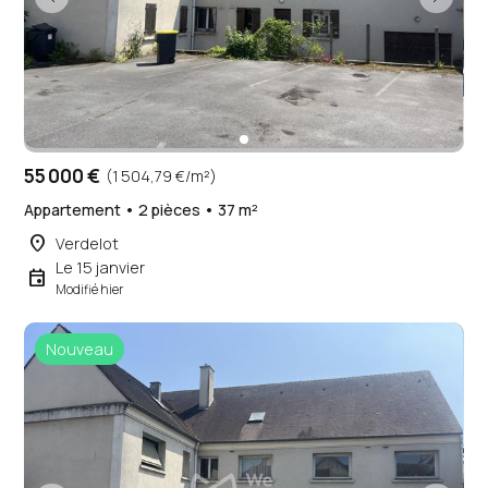
55 000 €
(1 504,79 €/m²)
Appartement • 2 pièces • 37 m²
place
Verdelot
Le 15 janvier
event
Modifié hier
Nouveau