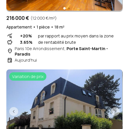
216 000 €
(12 000 €/m²)
Appartement • 1 pièce • 18 m²
query_stats
+20%
par rapport au prix moyen dans la zone
savings
3.65%
de rentabilité brute
Paris 10e Arrondissement,
Porte Saint-Martin -
place
Paradis
event
Aujourd'hui
Variation de prix