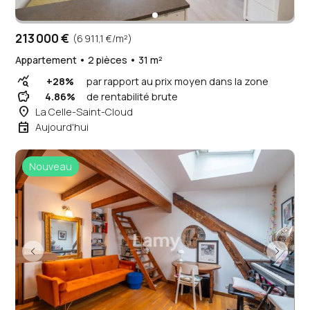
213 000 €
(6 911,1 €/m²)
Appartement • 2 pièces • 31 m²
query_stats
+28%
par rapport au prix moyen dans la zone
savings
4.86%
de rentabilité brute
place
La Celle-Saint-Cloud
event
Aujourd'hui
Nouveau