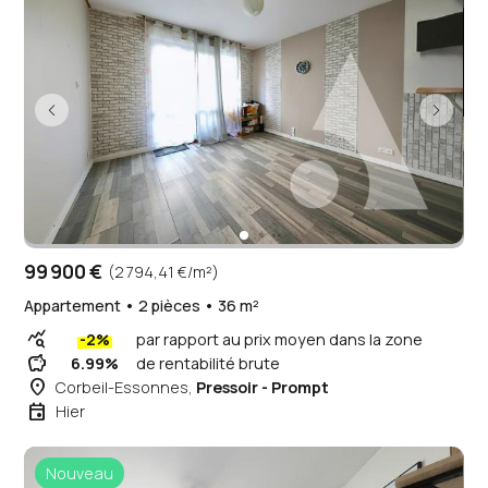
99 900 €
(2 794,41 €/m²)
Appartement • 2 pièces • 36 m²
query_stats
-2%
par rapport au prix moyen dans la zone
savings
6.99%
de rentabilité brute
place
Corbeil-Essonnes,
Pressoir - Prompt
event
Hier
Nouveau