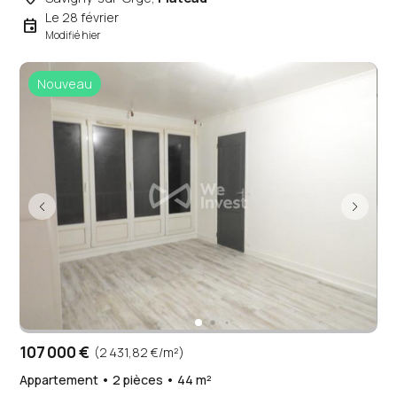
Le 28 février
event
Modifié hier
Nouveau
107 000 €
(2 431,82 €/m²)
Appartement • 2 pièces • 44 m²