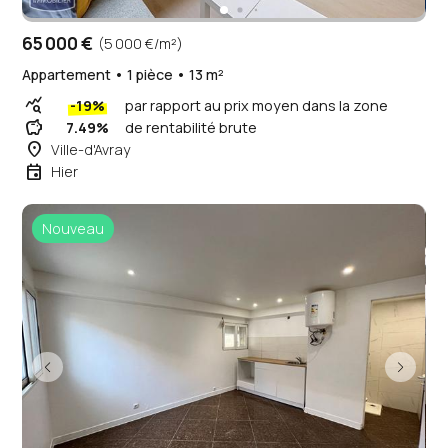
65 000 €
(5 000 €/m²)
Appartement • 1 pièce • 13 m²
query_stats
-19%
par rapport au prix moyen dans la zone
savings
7.49%
de rentabilité brute
place
Ville-d'Avray
event
Hier
Nouveau