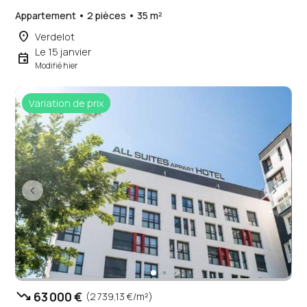
Appartement • 2 pièces • 35 m²
place
Verdelot
Le 15 janvier
event
Modifié hier
Variation de prix
trending_down
63 000 €
(2 739,13 €/m²)