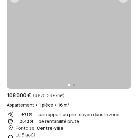
108 000 €
(6 870,23 €/m²)
Appartement • 1 pièce • 16 m²
query_stats
+71%
par rapport au prix moyen dans la zone
savings
3.43%
de rentabilité brute
place
Pontoise,
Centre-ville
Le 5 août
event