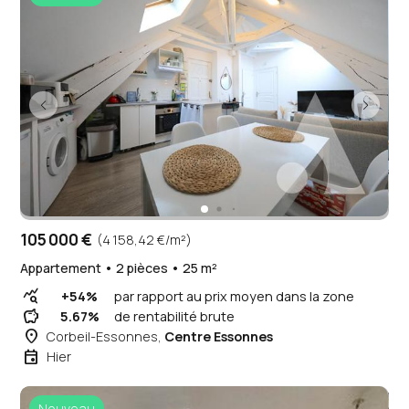
105 000 €
(4 158,42 €/m²)
Appartement • 2 pièces • 25 m²
query_stats
+54%
par rapport au prix moyen dans la zone
savings
5.67%
de rentabilité brute
place
Corbeil-Essonnes,
Centre Essonnes
event
Hier
Nouveau