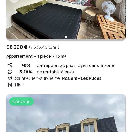
98 000 €
(7 538,46 €/m²)
Appartement • 1 pièce • 13 m²
query_stats
+8%
par rapport au prix moyen dans la zone
savings
3.78%
de rentabilité brute
place
Saint-Ouen-sur-Seine,
Rosiers - Les Puces
event
Hier
Nouveau