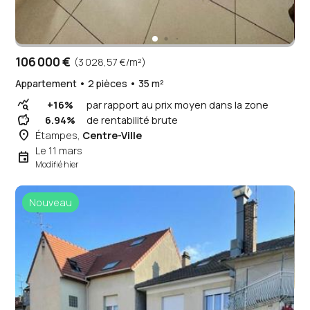
106 000 €
(3 028,57 €/m²)
Appartement • 2 pièces • 35 m²
query_stats
+16%
par rapport au prix moyen dans la zone
savings
6.94%
de rentabilité brute
place
Étampes,
Centre-Ville
Le 11 mars
event
Modifié hier
Nouveau