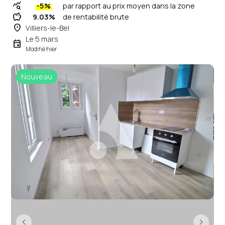
query_stats
-5%
par rapport au prix moyen dans la zone
savings
9.03%
de rentabilité brute
place
Villiers-le-Bel
Le 5 mars
event
Modifié hier
Nouveau