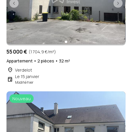
55 000 €
(1 704,9 €/m²)
Appartement • 2 pièces • 32 m²
place
Verdelot
Le 15 janvier
event
Modifié hier
Nouveau