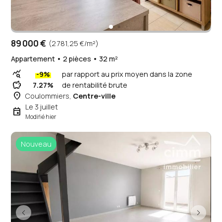
89 000 €
(2 781,25 €/m²)
Appartement • 2 pièces • 32 m²
query_stats
-9%
par rapport au prix moyen dans la zone
savings
7.27%
de rentabilité brute
place
Coulommiers,
Centre-ville
Le 3 juillet
event
Modifié hier
Nouveau