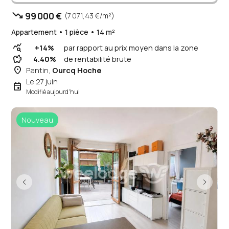
trending_down
99 000 €
(7 071,43 €/m²)
Appartement • 1 pièce • 14 m²
query_stats
+14%
par rapport au prix moyen dans la zone
savings
4.40%
de rentabilité brute
place
Pantin,
Ourcq Hoche
Le 27 juin
event
Modifié aujourd'hui
Nouveau