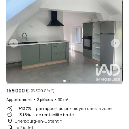
159 000 €
(5 300 €/m²)
Appartement • 2 pièces • 30 m²
query_stats
+127%
par rapport au prix moyen dans la zone
savings
3.15%
de rentabilité brute
place
Cherbourg-en-Cotentin
event
Le 7 juillet