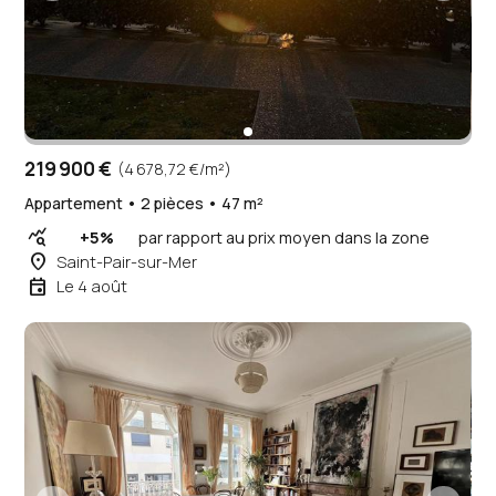
219 900 €
(4 678,72 €/m²)
Appartement • 2 pièces • 47 m²
query_stats
+5%
par rapport au prix moyen dans la zone
place
Saint-Pair-sur-Mer
event
Le 4 août