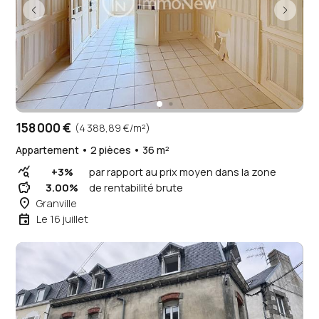
158 000 €
(4 388,89 €/m²)
Appartement • 2 pièces • 36 m²
query_stats
+3%
par rapport au prix moyen dans la zone
savings
3.00%
de rentabilité brute
place
Granville
event
Le 16 juillet