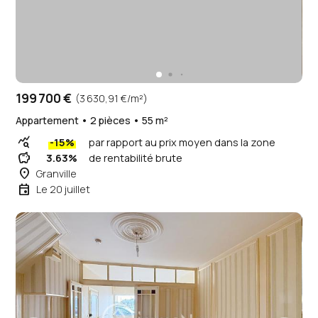
199 700 €
(3 630,91 €/m²)
Appartement • 2 pièces • 55 m²
query_stats
-15%
par rapport au prix moyen dans la zone
savings
3.63%
de rentabilité brute
place
Granville
event
Le 20 juillet