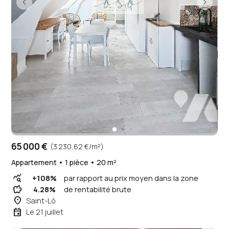
65 000 €
(3 230,62 €/m²)
Appartement • 1 pièce • 20 m²
query_stats
+108%
par rapport au prix moyen dans la zone
savings
4.28%
de rentabilité brute
place
Saint-Lô
event
Le 21 juillet