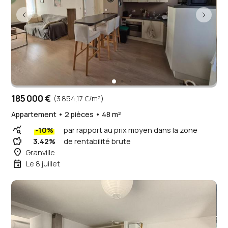
185 000 €
(3 854,17 €/m²)
Appartement • 2 pièces • 48 m²
query_stats
-10%
par rapport au prix moyen dans la zone
savings
3.42%
de rentabilité brute
place
Granville
event
Le 8 juillet