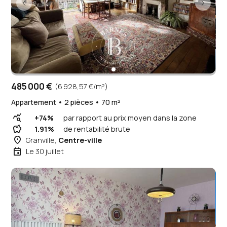
485 000 €
(6 928,57 €/m²)
Appartement • 2 pièces • 70 m²
query_stats
+74%
par rapport au prix moyen dans la zone
savings
1.91%
de rentabilité brute
place
Granville,
Centre-ville
event
Le 30 juillet