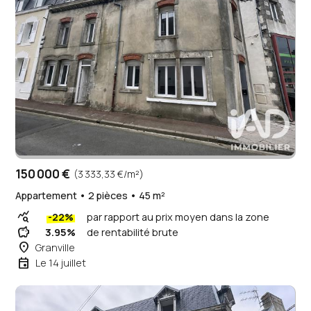
150 000 €
(3 333,33 €/m²)
Appartement • 2 pièces • 45 m²
query_stats
-22%
par rapport au prix moyen dans la zone
savings
3.95%
de rentabilité brute
place
Granville
event
Le 14 juillet