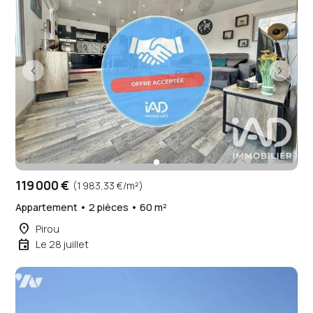
119 000 €
(1 983,33 €/m²)
Appartement • 2 pièces • 60 m²
place
Pirou
event
Le 28 juillet