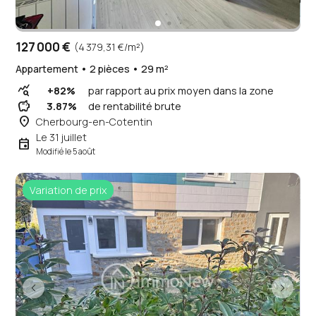
127 000 €
(4 379,31 €/m²)
Appartement • 2 pièces • 29 m²
query_stats
+82%
par rapport au prix moyen dans la zone
savings
3.87%
de rentabilité brute
place
Cherbourg-en-Cotentin
Le 31 juillet
event
Modifié le 5 août
Variation de prix