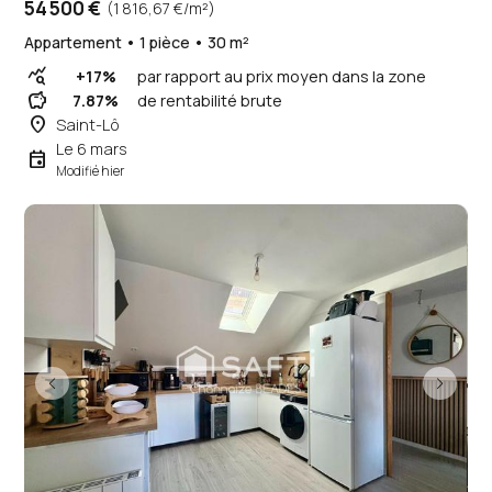
54 500 €
(1 816,67 €/m²)
Appartement • 1 pièce • 30 m²
query_stats
+17%
par rapport au prix moyen dans la zone
savings
7.87%
de rentabilité brute
place
Saint-Lô
Le 6 mars
event
Modifié hier