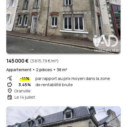
145 000 €
(3 815,79 €/m²)
Appartement • 2 pièces • 38 m²
query_stats
-11%
par rapport au prix moyen dans la zone
savings
3.45%
de rentabilité brute
place
Granville
event
Le 14 juillet