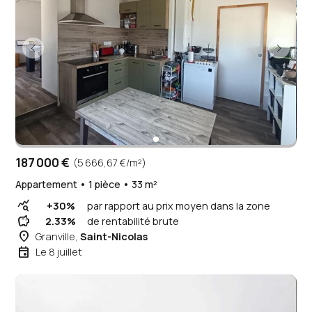
187 000 €
(5 666,67 €/m²)
Appartement • 1 pièce • 33 m²
query_stats
+30%
par rapport au prix moyen dans la zone
savings
2.33%
de rentabilité brute
place
Granville,
Saint-Nicolas
event
Le 8 juillet