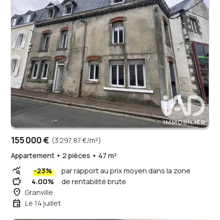
155 000 €
(3 297,87 €/m²)
Appartement • 2 pièces • 47 m²
query_stats
-23%
par rapport au prix moyen dans la zone
savings
4.00%
de rentabilité brute
place
Granville
event
Le 14 juillet