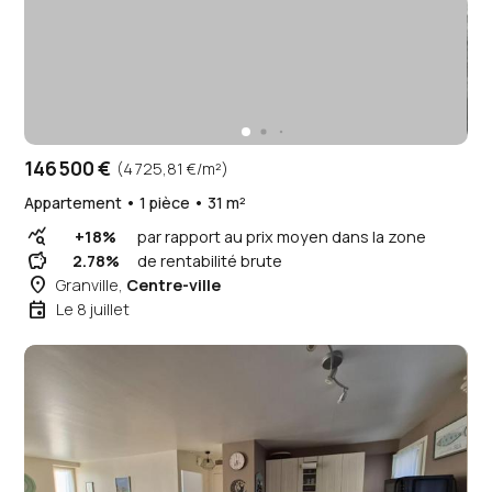
146 500 €
(4 725,81 €/m²)
Appartement • 1 pièce • 31 m²
query_stats
+18%
par rapport au prix moyen dans la zone
savings
2.78%
de rentabilité brute
place
Granville,
Centre-ville
event
Le 8 juillet