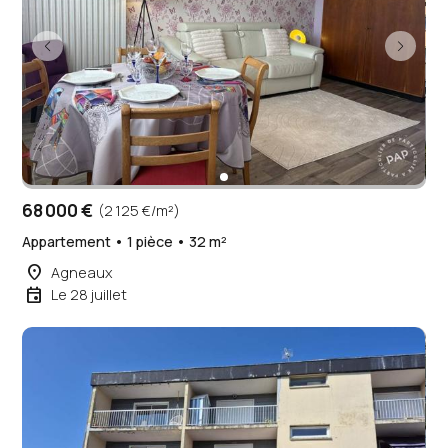
68 000 €
(2 125 €/m²)
Appartement • 1 pièce • 32 m²
place
Agneaux
event
Le 28 juillet