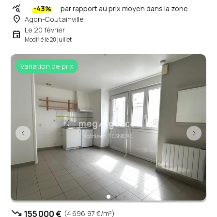
query_stats
-43%
par rapport au prix moyen dans la zone
place
Agon-Coutainville
Le 20 février
event
Modifié le 28 juillet
Variation de prix
trending_down
155 000 €
(4 696,97 €/m²)