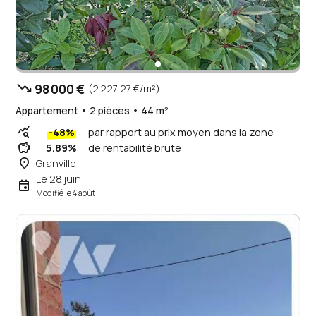
trending_down
98 000 €
(2 227,27 €/m²)
Appartement • 2 pièces • 44 m²
query_stats
-48%
par rapport au prix moyen dans la zone
savings
5.89%
de rentabilité brute
place
Granville
Le 28 juin
event
Modifié le 4 août