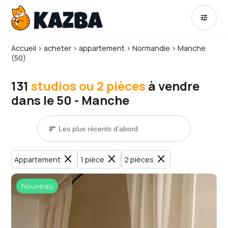
tune
Accueil
›
acheter
›
appartement
›
Normandie
›
Manche
(50)
131
studios ou 2 pièces
à vendre
dans le 50 - Manche
sort
close
close
close
Appartement
1 pièce
2 pièces
Nouveau