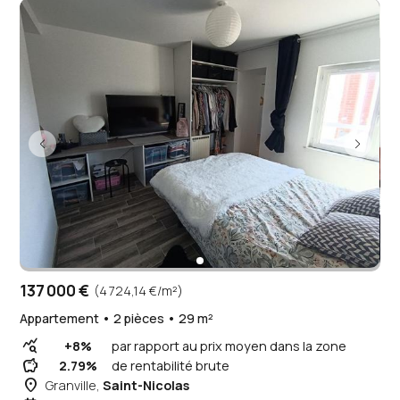
137 000 €
(4 724,14 €/m²)
Appartement • 2 pièces • 29 m²
query_stats
+8%
par rapport au prix moyen dans la zone
savings
2.79%
de rentabilité brute
place
Granville,
Saint-Nicolas