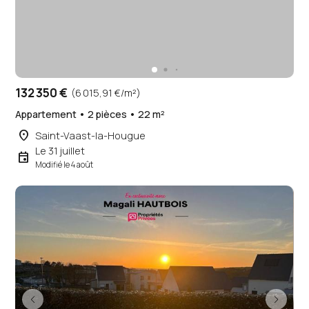
132 350 €
(6 015,91 €/m²)
Appartement • 2 pièces • 22 m²
place
Saint-Vaast-la-Hougue
Le 31 juillet
event
Modifié le 4 août