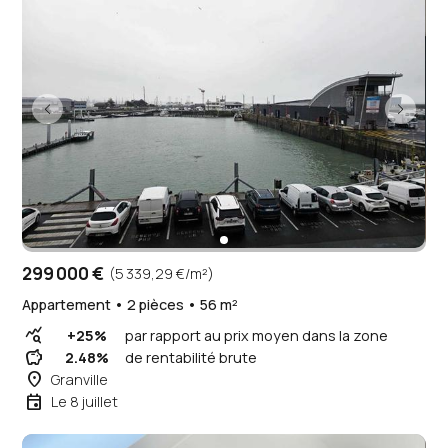
299 000 €
(5 339,29 €/m²)
Appartement • 2 pièces • 56 m²
query_stats
+25%
par rapport au prix moyen dans la zone
savings
2.48%
de rentabilité brute
place
Granville
event
Le 8 juillet