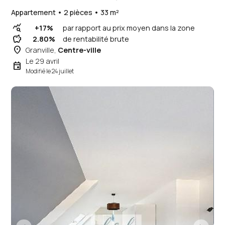
Appartement • 2 pièces • 33 m²
query_stats
+17%
par rapport au prix moyen dans la zone
savings
2.80%
de rentabilité brute
place
Granville,
Centre-ville
Le 29 avril
event
Modifié le 24 juillet