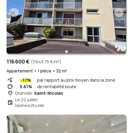
116 600 €
(3 643,75 €/m²)
Appartement • 1 pièce • 32 m²
query_stats
-17%
par rapport au prix moyen dans la zone
savings
3.61%
de rentabilité brute
place
Granville,
Saint-Nicolas
Le 22 juillet
event
Modifié le 28 juillet