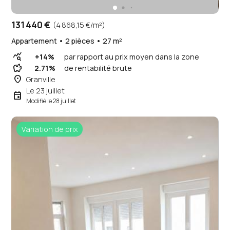
131 440 €
(4 868,15 €/m²)
Appartement • 2 pièces • 27 m²
query_stats
+14%
par rapport au prix moyen dans la zone
savings
2.71%
de rentabilité brute
place
Granville
Le 23 juillet
event
Modifié le 28 juillet
Variation de prix