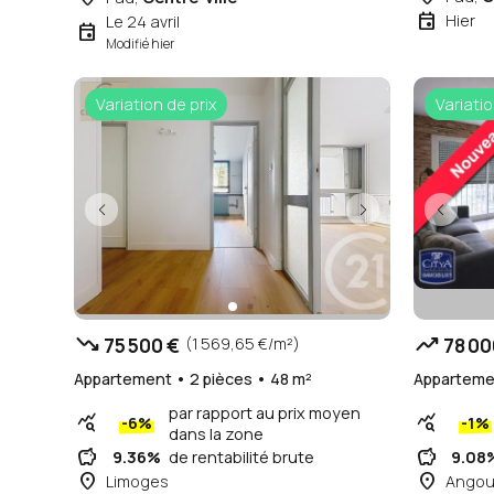
event
Hier
Le 24 avril
event
Modifié hier
Variation de prix
Variatio