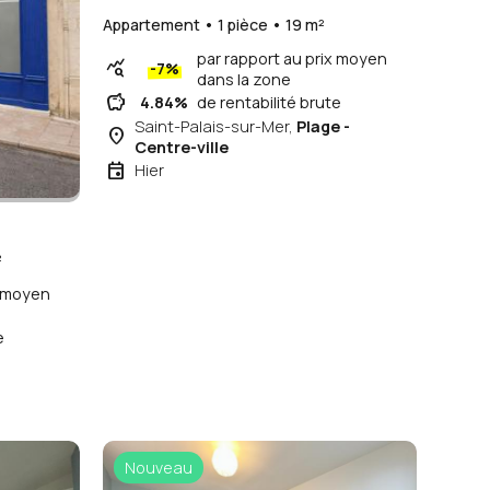
90 950 €
(4 786,84 €/m²)
Appartement • 1 pièce • 19 m²
par rapport au prix moyen
query_stats
-7%
dans la zone
savings
4.84%
de rentabilité brute
Saint-Palais-sur-Mer,
Plage -
place
Centre-ville
event
Hier
²
x moyen