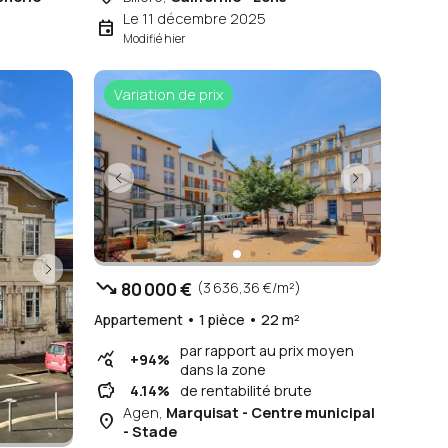
Le 11 décembre 2025
event
Modifié hier
x moyen
e
cherie
Variation de prix
trending_down
80 000 €
(3 636,36 €/m²)