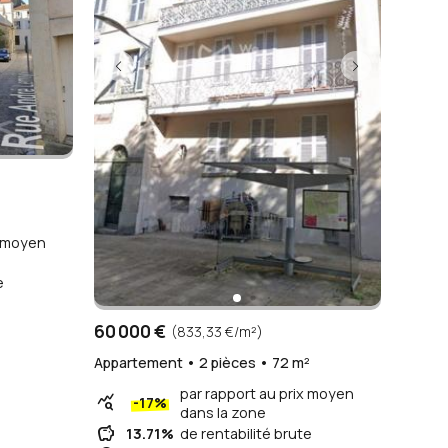
x moyen
e
60 000 €
(833,33 €/m²)
Appartement • 2 pièces • 72 m²
par rapport au prix moyen
query_stats
-17%
dans la zone
savings
13.71%
de rentabilité brute