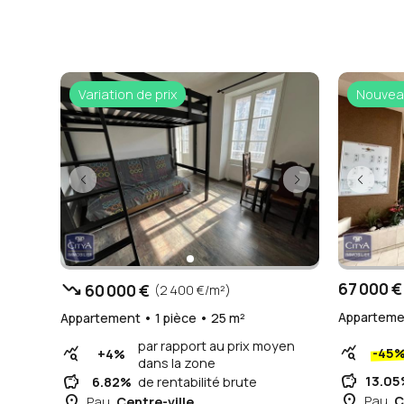
Variation de prix
Nouvea
trending_down
67 000 €
60 000 €
(2 400 €/m²)
Appartemen
Appartement • 1 pièce • 25 m²
par rapport au prix moyen
query_stats
query_stats
-45
+4%
dans la zone
savings
savings
13.0
6.82%
de rentabilité brute
place
place
Pau,
C
Pau,
Centre-ville