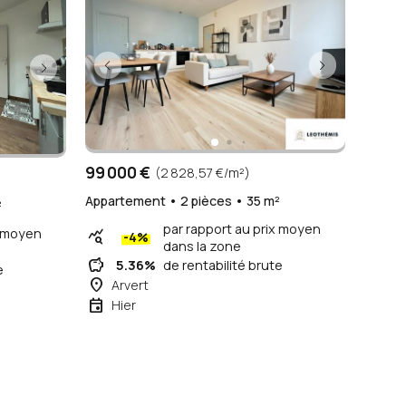
e
Nouveau
99 000 €
(2 828,57 €/m²)
Appartement • 2 pièces • 35 m²
²
par rapport au prix moyen
x moyen
query_stats
-4%
dans la zone
savings
5.36%
de rentabilité brute
e