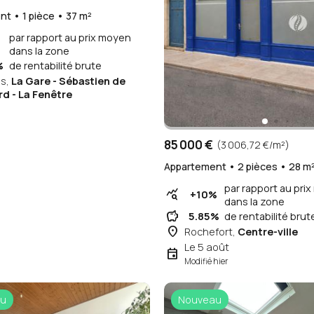
(2 297,3 €/m²)
t • 1 pièce • 37 m²
par rapport au prix moyen
dans la zone
%
de rentabilité brute
es,
La Gare - Sébastien de
d - La Fenêtre
85 000 €
(3 006,72 €/m²)
Appartement • 2 pièces • 28 m
par rapport au pri
query_stats
+10%
dans la zone