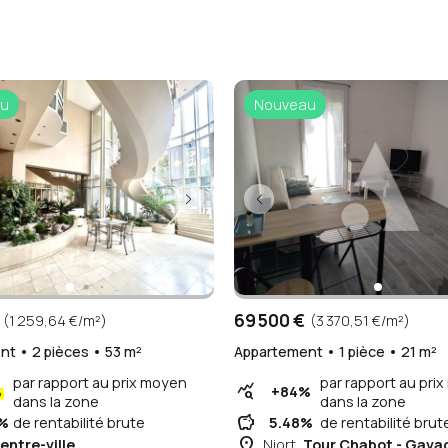
u
Nouveau
(1 259,64 €/m²)
t • 2 pièces • 53 m²
par rapport au prix moyen
%
dans la zone
5%
de rentabilité brute
entre-ville