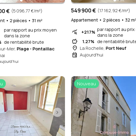
549 900 €
00 €
(17 162,92 €/m²)
(5 096,77 €/m²)
Appartement • 2 pièces • 32 m
t • 2 pièces • 31 m²
par rapport au pri
par rapport au prix moyen
query_stats
+217%
dans la zone
dans la zone
savings
1.27%
de rentabilité brut
%
de rentabilité brute
place
La Rochelle,
Port Neuf
sur-Mer,
Plage - Pontaillac
event
Aujourd'hui
mai
aujourd'hui
u
Nouveau