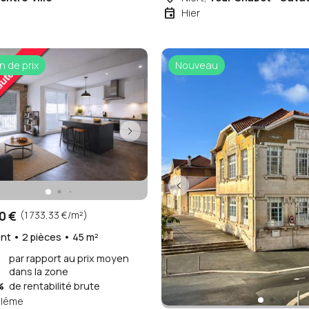
69 500 €
(3 370,51 €/m²)
Appartement • 1 pièce • 21 m²
par rapport au pri
query_stats
+84%
dans la zone
savings
5.48%
de rentabilité brut
place
Niort,
Tour Chabot - Gava
event
Hier
n de prix
Nouveau