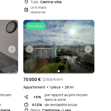
place
Tulle,
Centre-ville
Le 6 mars
event
Modifié hier
Nouveau
70 000 €
(2 500 €/m²)
Appartement • 1 pièce • 28 m²
par rapport au prix moyen
query_stats
+5%
dans la zone
savings
6.12%
de rentabilité brute
place
Billère,
Californie - Lons