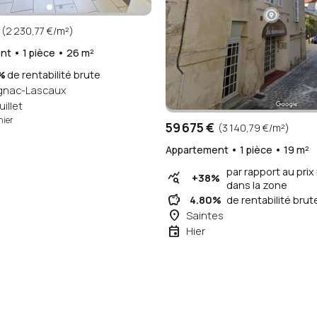
(2 230,77 €/m²)
t • 1 pièce • 26 m²
%
de rentabilité brute
gnac-Lascaux
uillet
hier
59 675 €
(3 140,79 €/m²)
Appartement • 1 pièce • 19 m²
par rapport au pri
query_stats
+38%
dans la zone
savings
4.80%
de rentabilité brut
place
Saintes
event
Hier