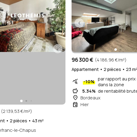
savings
5.85%
de rentabilité brut
place
Rochefort,
Centre-ville
Le 5 août
event
Modifié hier
u
Nouveau
96 300 €
(4 186,96 €/m²)
Appartement • 2 pièces • 23 m
par rapport au pri
query_stats
-10%
dans la zone
savings
5.34%
de rentabilité brut