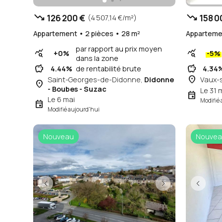
trending_down
trending_down
126 200 €
158 0
(4 507,14 €/m²)
Appartement • 2 pièces • 28 m²
Appartemen
par rapport au prix moyen
query_stats
query_stats
+0%
-5%
dans la zone
savings
savings
4.44%
de rentabilité brute
4.34
place
Saint-Georges-de-Didonne,
Didonne
Vaux-
place
- Boubes - Suzac
Le 31 
event
Le 6 mai
Modifié 
event
Modifié aujourd'hui
Nouveau
Nouvea