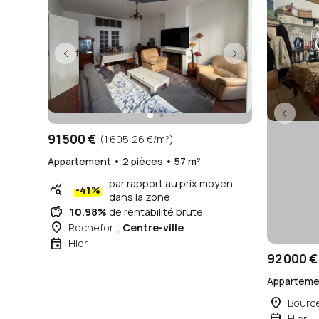
Nouveau
Nouvea
91 500 €
(1 605,26 €/m²)
Appartement • 2 pièces • 57 m²
par rapport au prix moyen
query_stats
-41%
dans la zone
savings
10.98%
de rentabilité brute