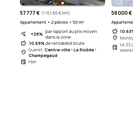
57 777 €
58 000 €
(1 151,85 €/m²)
Appartement • 2 pièces • 50 m²
Appartemen
savings
par rapport au prix moyen
10.63
query_stats
+28%
dans la zone
place
Monti
savings
10.69%
de rentabilité brute
Le 22 j
event
Guéret,
Centre-ville - La Rodde -
Modifié 
place
Champegaud
event
Hier