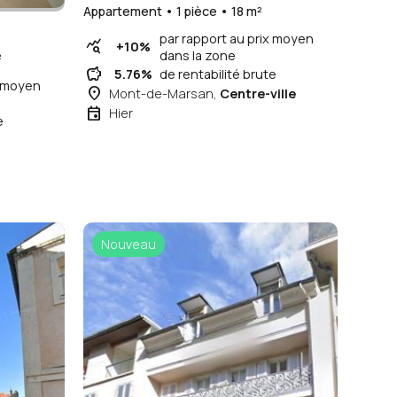
Appartement • 1 pièce • 18 m²
par rapport au prix moyen
query_stats
+10%
dans la zone
²
savings
5.76%
de rentabilité brute
x moyen
place
Mont-de-Marsan,
Centre-ville
event
Hier
e
Nouveau