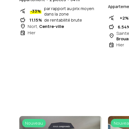
81 000 €
(1 504,74 €/m²)
85 000 €
Appartement • 2 pièces • 54 m²
Appartemen
par rapport au prix moyen
query_stats
-33%
dans la zone
query_stats
+2%
savings
11.15%
de rentabilité brute
place
savings
Niort,
Centre-ville
6.54
event
Hier
Saint
place
Brouar
event
Hier