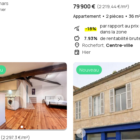
0 €
(1 733,33 €/m²)
t • 2 pièces • 45 m²
par rapport au prix moyen
dans la zone
%
de rentabilité brute
lême
mars
79 900 €
(2 219,44 €/m²)
hier
Appartement • 2 pièces • 36 m
par rapport au pri
query_stats
-18%
dans la zone
savings
7.93%
de rentabilité brut
place
Rochefort,
Centre-ville
event
Hier
u
Nouveau