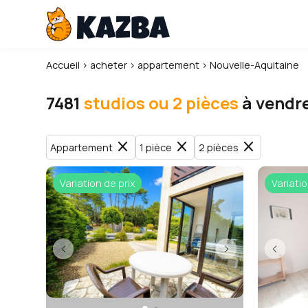
Accueil
›
acheter
›
appartement
›
Nouvelle-Aquitaine
7481
studios ou 2 pièces
à vendre
close
close
close
Appartement
1 pièce
2 pièces
Variation de prix
Variatio