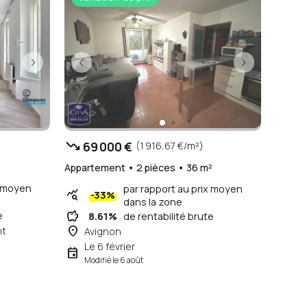
trending_down
69 000 €
(1 916,67 €/m²)
Appartement • 2 pièces • 36 m²
x moyen
par rapport au prix moyen
query_stats
-33%
dans la zone
savings
e
8.61%
de rentabilité brute
place
nt
Avignon
Le 6 février
event
Modifié le 6 août