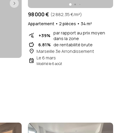
98 000 €
(2 882,35 €/m²)
Appartement • 2 pièces • 34 m²
par rapport au prix moyen
query_stats
+39%
dans la zone
savings
6.81%
de rentabilité brute
place
Marseille 3e Arrondissement
Le 6 mars
event
Modifié le 6 août