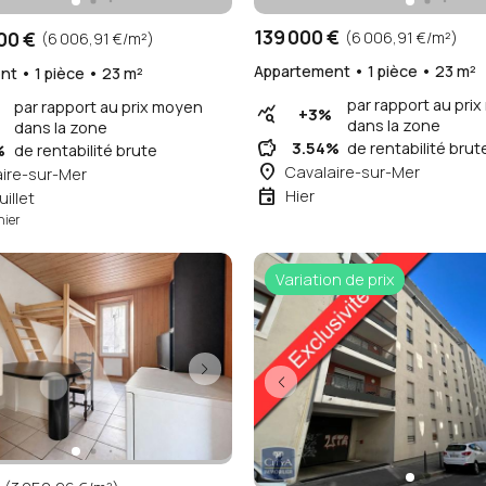
139 000 €
00 €
(6 006,91 €/m²)
(6 006,91 €/m²)
Appartement • 1 pièce • 23 m²
t • 1 pièce • 23 m²
par rapport au pri
par rapport au prix moyen
query_stats
+3%
dans la zone
dans la zone
savings
3.54%
de rentabilité brut
%
de rentabilité brute
place
Cavalaire-sur-Mer
ire-sur-Mer
event
Hier
uillet
hier
Variation de prix