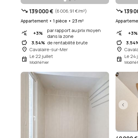
trending_down
trending_down
139 000 €
139 0
(6 006,91 €/m²)
Appartement • 1 pièce • 23 m²
Appartemen
par rapport au prix moyen
query_stats
query_stats
+3%
+3%
dans la zone
savings
savings
3.54%
de rentabilité brute
3.54
place
place
Cavalaire-sur-Mer
Cavala
Le 22 juillet
Le 24 j
event
event
Modifié hier
Modifié 