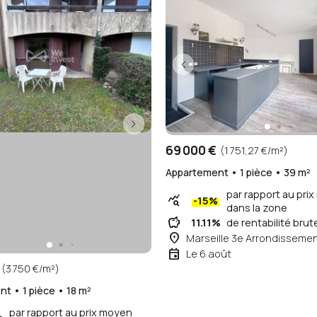
69 000 €
(1 751,27 €/m²)
Appartement • 1 pièce • 39 m²
par rapport au pri
query_stats
-15%
dans la zone
savings
11.11%
de rentabilité brut
place
Marseille 3e Arrondisseme
event
Le 6 août
(3 750 €/m²)
t • 1 pièce • 18 m²
par rapport au prix moyen