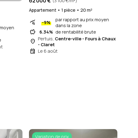
62 000 €
(3 100 €/m²)
Appartement • 1 pièce • 20 m²
par rapport au prix moyen
query_stats
-9%
dans la zone
x moyen
savings
6.34%
de rentabilité brute
Pertuis,
Centre-ville - Fours à Chaux
e
place
- Claret
nt
event
Le 6 août
Variation de prix