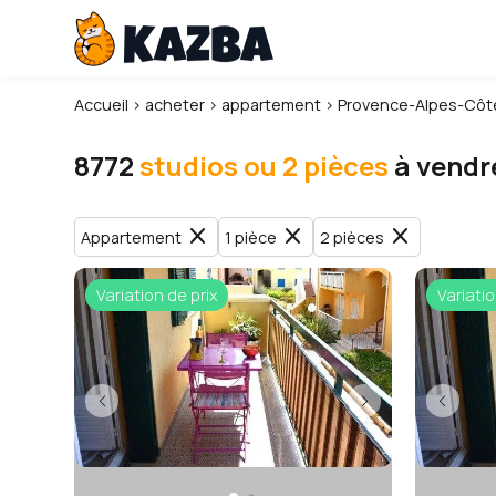
Accueil
›
acheter
›
appartement
›
Provence-Alpes-Côte
8772
studios ou 2 pièces
à vendr
close
close
close
Appartement
1 pièce
2 pièces
Variation de prix
Variatio