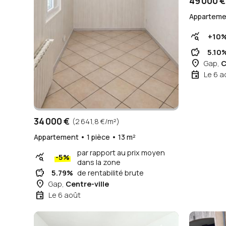
49 000 €
Appartemen
query_stats
+10
savings
5.10
place
Gap,
C
event
Le 6 a
34 000 €
(2 641,8 €/m²)
Appartement • 1 pièce • 13 m²
par rapport au prix moyen
query_stats
-5%
dans la zone
savings
5.79%
de rentabilité brute
place
Gap,
Centre-ville
event
Le 6 août