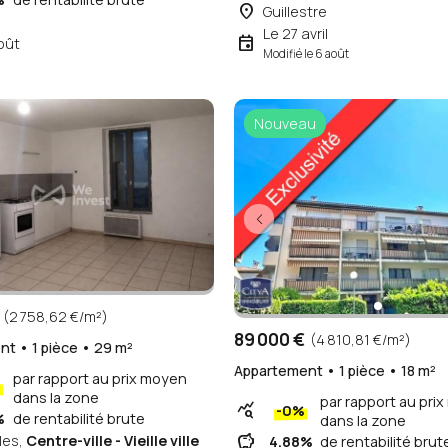
place
Guillestre
Le 27 avril
event
oût
Modifié le 6 août
Nouveau
(2 758,62 €/m²)
89 000 €
(4 810,81 €/m²)
t • 1 pièce • 29 m²
Appartement • 1 pièce • 18 m²
par rapport au prix moyen
%
dans la zone
par rapport au pri
query_stats
-0%
%
de rentabilité brute
dans la zone
savings
les,
Centre-ville - Vieille ville
4.88%
de rentabilité brut