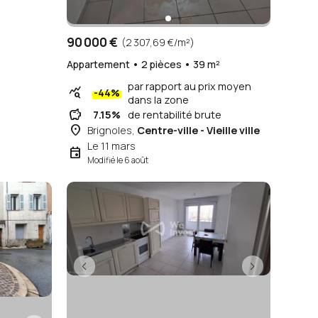
90 000 €
(2 307,69 €/m²)
Appartement • 2 pièces • 39 m²
par rapport au prix moyen
query_stats
-44%
dans la zone
savings
7.15%
de rentabilité brute
place
Brignoles,
Centre-ville - Vieille ville
Le 11 mars
event
Modifié le 6 août