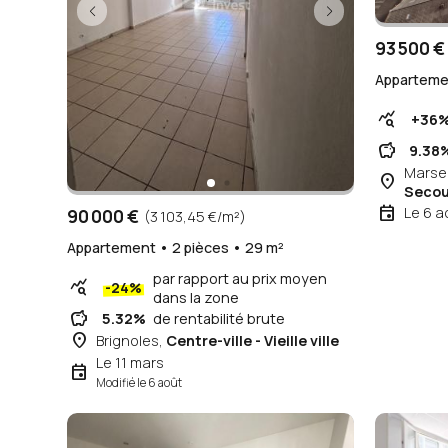
93 500 €
Appartemen
query_stats
+36
savings
9.38
Marsei
place
Secou
event
Le 6 a
90 000 €
(3 103,45 €/m²)
Appartement • 2 pièces • 29 m²
par rapport au prix moyen
query_stats
-24%
dans la zone
savings
5.32%
de rentabilité brute
place
Brignoles,
Centre-ville - Vieille ville
Le 11 mars
event
Modifié le 6 août