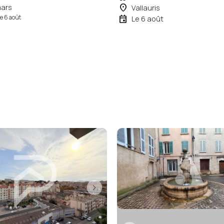
place
mars
Vallauris
event
le 6 août
Le 6 août