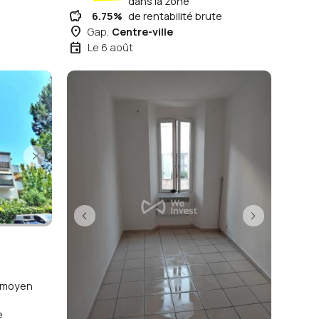
dans la zone
savings
6.75%
de rentabilité brute
place
Gap,
Centre-ville
event
Le 6 août
x moyen
e