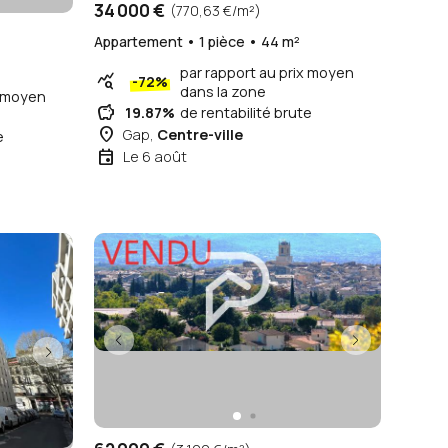
34 000 €
(770,63 €/m²)
Appartement • 1 pièce • 44 m²
par rapport au prix moyen
query_stats
-72%
dans la zone
x moyen
savings
19.87%
de rentabilité brute
place
Gap,
Centre-ville
e
event
Le 6 août