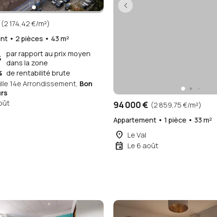
(2 174,42 €/m²)
t • 2 pièces • 43 m²
par rapport au prix moyen
%
dans la zone
%
de rentabilité brute
lle 14e Arrondissement,
Bon
rs
oût
94 000 €
(2 859,75 €/m²)
Appartement • 1 pièce • 33 m²
place
Le Val
event
Le 6 août