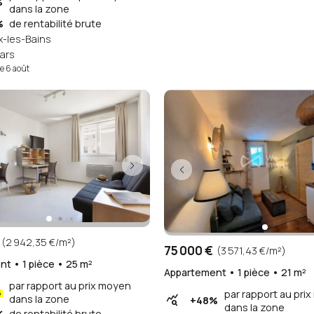
%
dans la zone
%
de rentabilité brute
-les-Bains
ars
le 6 août
(2 942,35 €/m²)
75 000 €
(3 571,43 €/m²)
t • 1 pièce • 25 m²
Appartement • 1 pièce • 21 m²
par rapport au prix moyen
%
par rapport au pri
dans la zone
query_stats
+48%
dans la zone
%
de rentabilité brute