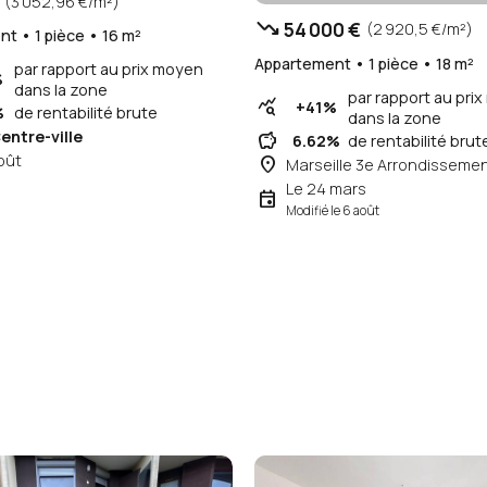
(3 052,96 €/m²)
trending_down
54 000 €
(2 920,5 €/m²)
t • 1 pièce • 16 m²
Appartement • 1 pièce • 18 m²
par rapport au prix moyen
%
dans la zone
par rapport au pri
query_stats
+41%
%
de rentabilité brute
dans la zone
entre-ville
savings
6.62%
de rentabilité brut
oût
place
Marseille 3e Arrondisseme
Le 24 mars
event
Modifié le 6 août