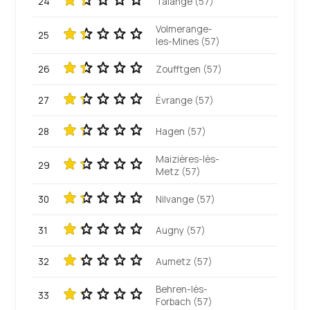
24
Talange (57)
Volmerange-
25
les-Mines (57)
26
Zoufftgen (57)
27
Évrange (57)
28
Hagen (57)
Maizières-lès-
29
Metz (57)
30
Nilvange (57)
31
Augny (57)
32
Aumetz (57)
Behren-lès-
33
Forbach (57)