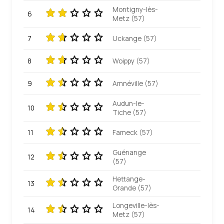
Montigny-lès-
6
Metz (57)
7
Uckange (57)
8
Woippy (57)
9
Amnéville (57)
Audun-le-
10
Tiche (57)
11
Fameck (57)
Guénange
12
(57)
Hettange-
13
Grande (57)
Longeville-lès-
14
Metz (57)