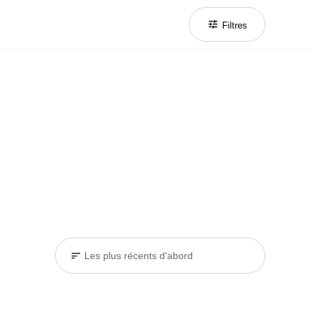
tune
Filtres
sort