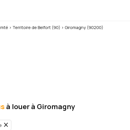
omté
›
Territoire de Belfort (90)
›
Giromagny (90200)
us
à louer à Giromagny
close
e