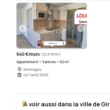
640 €/mois
(12,31 €/m²)
Appartement • 3 pièces • 52 m²
place
Giromagny
event
Le 7 août 2025
À voir aussi dans la ville de 