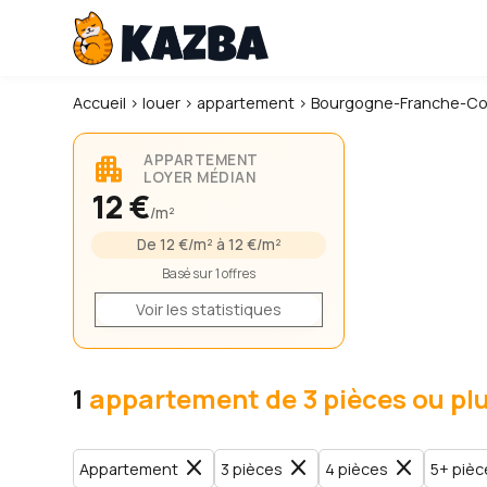
Accueil
›
louer
›
appartement
›
Bourgogne-Franche-C
apartment
APPARTEMENT
LOYER MÉDIAN
12 €
/m²
De 12 €/m² à 12 €/m²
Basé sur 1 offres
Voir les statistiques
1
appartement de 3 pièces ou pl
close
close
close
Appartement
3 pièces
4 pièces
5+ pièc