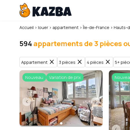
Accueil
›
louer
›
appartement
›
Île-de-France
›
Hauts-d
594
appartements de 3 pièces o
close
close
close
Appartement
3 pièces
4 pièces
5+ pièc
Nouveau
Variation de prix
Nouvea