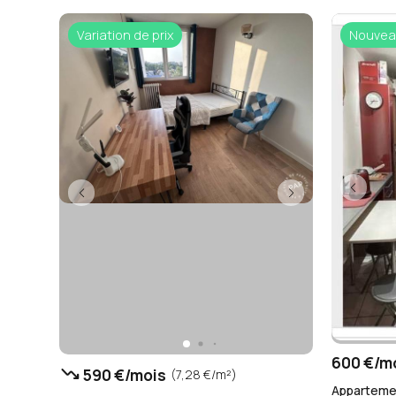
Variation de prix
Nouvea
600 €/m
trending_down
590 €/mois
(7,28 €/m²)
Appartemen