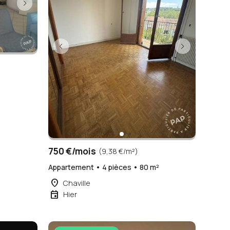
²
750 €/mois
(9,38 €/m²)
Appartement • 4 pièces • 80 m²
place
Chaville
event
Hier