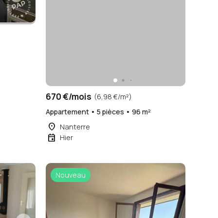
²
670 €/mois
(6,98 €/m²)
Appartement • 5 pièces • 96 m²
place
Nanterre
event
Hier
Nouveau