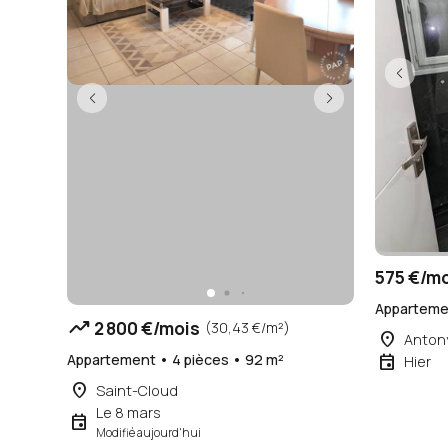
575 €/m
Appartemen
trending_up
2 800 €/mois
(30,43 €/m²)
place
Anton
Appartement • 4 pièces • 92 m²
event
Hier
place
Saint-Cloud
Le 8 mars
event
Modifié aujourd'hui