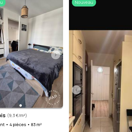
u
Nouveau
ois
(9,3 €/m²)
t • 4 pièces • 83 m²