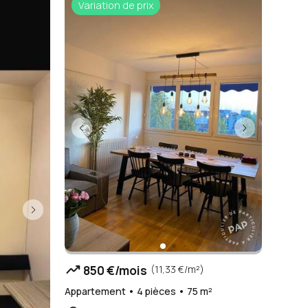
Variation de prix
trending_up
850 €/mois
(11,33 €/m²)
Appartement • 4 pièces • 75 m²