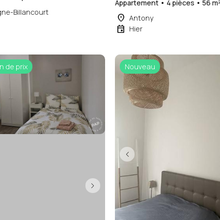
Appartement • 4 pièces • 56 m
ne-Billancourt
place
Antony
event
Hier
n de prix
Nouveau