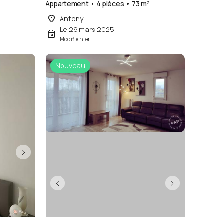
²
Appartement • 4 pièces • 73 m²
place
Antony
Le 29 mars 2025
event
Modifié hier
Nouveau