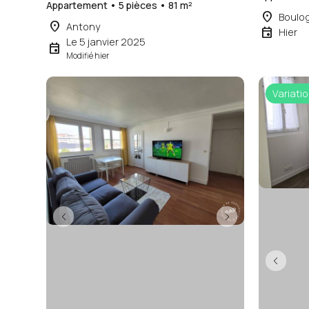
Appartement • 5 pièces • 81 m²
place
Boulog
place
Antony
event
Hier
Le 5 janvier 2025
event
Modifié hier
Variatio