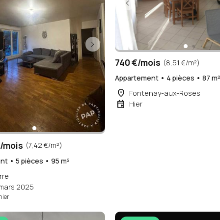
740 €/mois
(8,51 €/m²)
Appartement • 4 pièces • 87 m
place
Fontenay-aux-Roses
event
Hier
/mois
(7,42 €/m²)
t • 5 pièces • 95 m²
rre
 mars 2025
hier