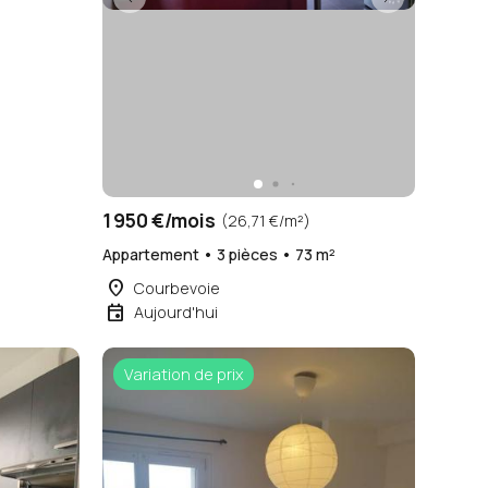
²
1 950 €/mois
(26,71 €/m²)
Appartement • 3 pièces • 73 m²
place
Courbevoie
event
Aujourd'hui
Variation de prix