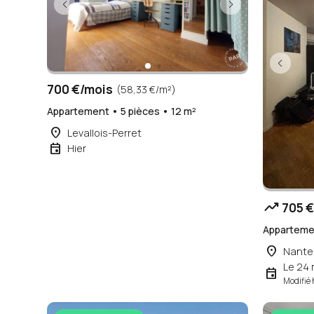
700 €/mois
(58,33 €/m²)
Appartement • 5 pièces • 12 m²
place
Levallois-Perret
event
Hier
trending_up
705 €
Appartemen
place
Nante
Le 24
event
Modifié 