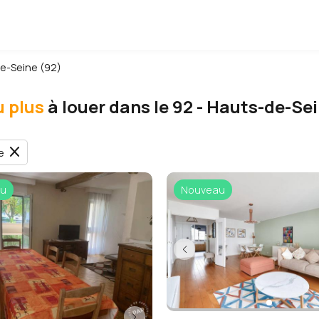
e-Seine (92)
u plus
à louer dans le 92 - Hauts-de-Se
close
e
u
Nouveau