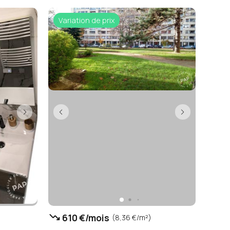
Variation de prix
trending_down
610 €/mois
(8,36 €/m²)