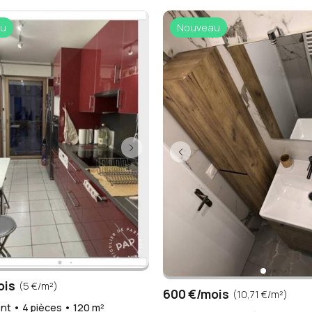
u
Nouveau
ois
(5 €/m²)
600 €/mois
(10,71 €/m²)
t • 4 pièces • 120 m²