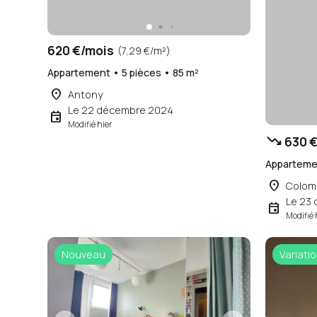
620 €/mois
(7,29 €/m²)
Appartement • 5 pièces • 85 m²
place
Antony
Le 22 décembre 2024
event
Modifié hier
trending_down
630 €
Appartemen
place
Colom
Le 23
event
Modifié 
Nouveau
Variatio