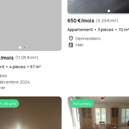
650 €/mois
(9,29 €/m²)
Appartement • 3 pièces • 70 m
place
Gennevilliers
event
Hier
/mois
(11,05 €/m²)
t • 4 pièces • 57 m²
bes
 décembre 2024
hier
n de prix
Nouveau