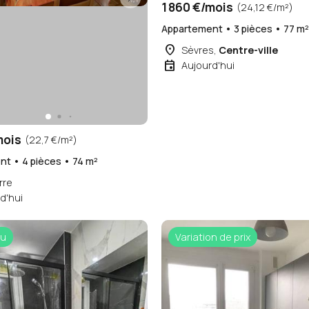
1 860 €/mois
(24,12 €/m²)
Appartement • 3 pièces • 77 m
place
Sèvres,
Centre-ville
event
Aujourd'hui
mois
(22,7 €/m²)
t • 4 pièces • 74 m²
rre
d'hui
u
Variation de prix