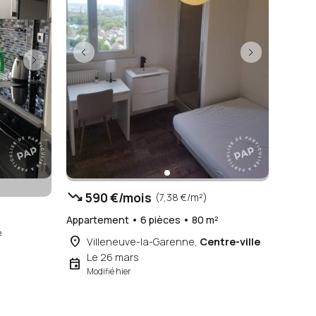
trending_down
590 €/mois
(7,38 €/m²)
Appartement • 6 pièces • 80 m²
²
place
Villeneuve-la-Garenne,
Centre-ville
Le 26 mars
event
Modifié hier