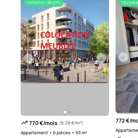
Variation de prix
Nouvea
772 €/m
trending_up
770 €/mois
(8,28 €/m²)
Appartemen
Appartement • 6 pièces • 93 m²