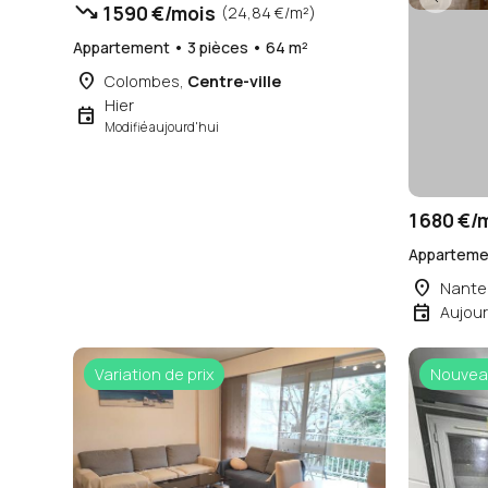
trending_down
1 590 €/mois
(24,84 €/m²)
Appartement • 3 pièces • 64 m²
place
Colombes,
Centre-ville
Hier
event
Modifié aujourd'hui
1 680 €/
Appartemen
place
Nante
event
Aujour
Variation de prix
Nouvea