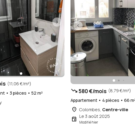
ois
(11,06 €/m²)
trending_down
580 €/mois
(8,79 €/m²)
t • 3 pièces • 52 m²
Appartement • 4 pièces • 66 m
y
place
Colombes,
Centre-ville
Le 3 août 2025
event
Modifié hier