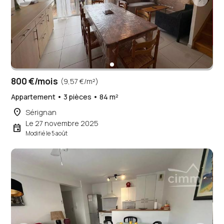
800 €/mois
(9,57 €/m²)
Appartement • 3 pièces • 84 m²
place
Sérignan
Le 27 novembre 2025
event
Modifié le 5 août