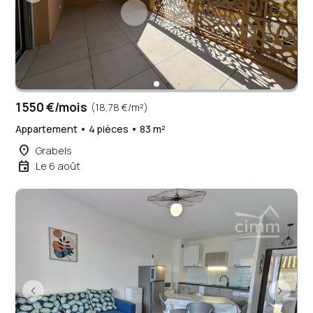
1 550 €/mois
(18,78 €/m²)
Appartement • 4 pièces • 83 m²
place
Grabels
event
Le 6 août