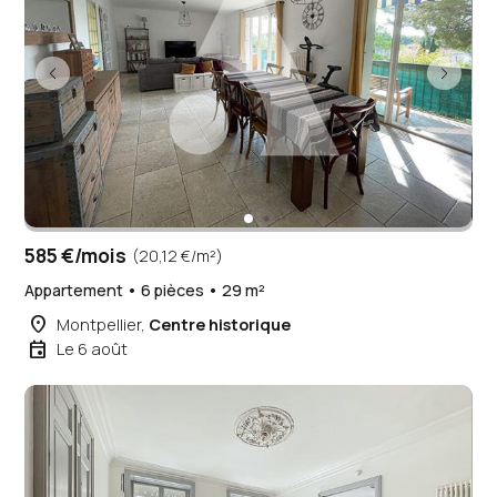
585 €/mois
(20,12 €/m²)
Appartement • 6 pièces • 29 m²
place
Montpellier,
Centre historique
event
Le 6 août