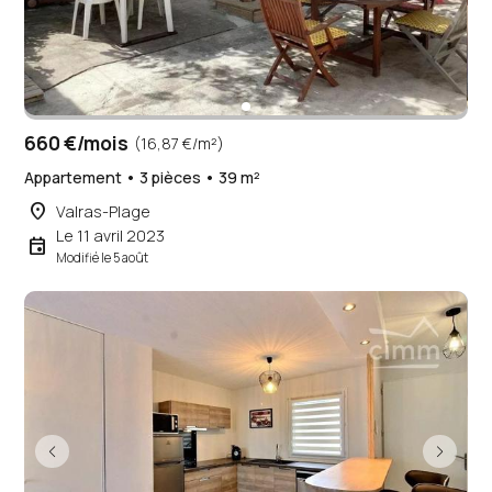
660 €/mois
(16,87 €/m²)
Appartement • 3 pièces • 39 m²
place
Valras-Plage
Le 11 avril 2023
event
Modifié le 5 août