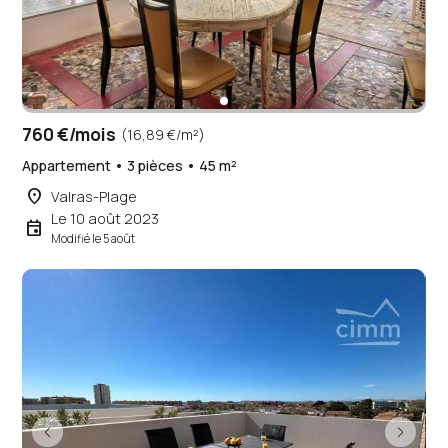
760 €/mois
(16,89 €/m²)
Appartement • 3 pièces • 45 m²
place
Valras-Plage
Le 10 août 2023
event
Modifié le 5 août