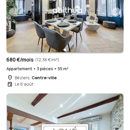
680 €/mois
(12,36 €/m²)
Appartement • 3 pièces • 55 m²
place
Béziers,
Centre-ville
event
Le 6 août