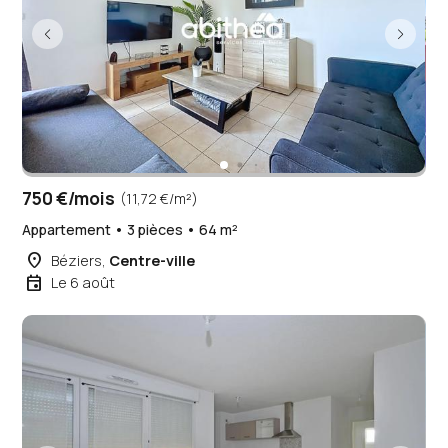
750 €/mois
(11,72 €/m²)
Appartement • 3 pièces • 64 m²
place
Béziers,
Centre-ville
event
Le 6 août