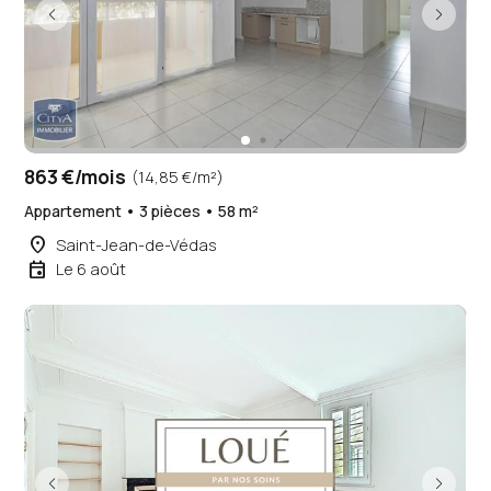
863 €/mois
(14,85 €/m²)
Appartement • 3 pièces • 58 m²
place
Saint-Jean-de-Védas
event
Le 6 août