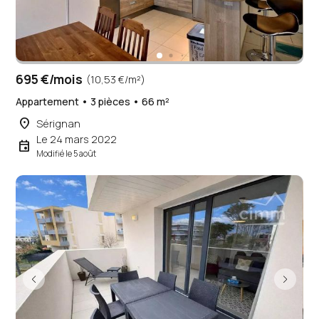
695 €/mois
(10,53 €/m²)
Appartement • 3 pièces • 66 m²
place
Sérignan
Le 24 mars 2022
event
Modifié le 5 août