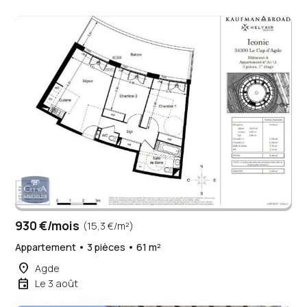
930 €/mois
(15,3 €/m²)
Appartement • 3 pièces • 61 m²
place
Agde
event
Le 3 août