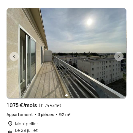
1 075 €/mois
(11,74 €/m²)
Appartement • 3 pièces • 92 m²
place
Montpellier
Le 29 juillet
event