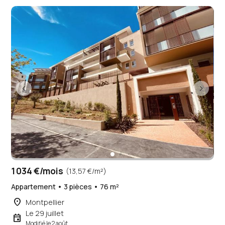
1 034 €/mois
(13,57 €/m²)
Appartement • 3 pièces • 76 m²
place
Montpellier
Le 29 juillet
event
Modifié le 2 août