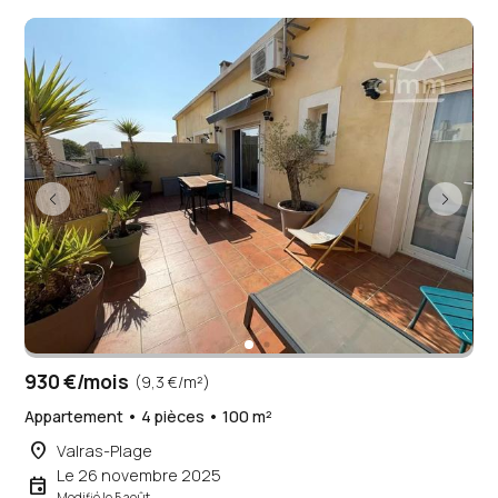
930 €/mois
(9,3 €/m²)
Appartement • 4 pièces • 100 m²
place
Valras-Plage
Le 26 novembre 2025
event
Modifié le 5 août