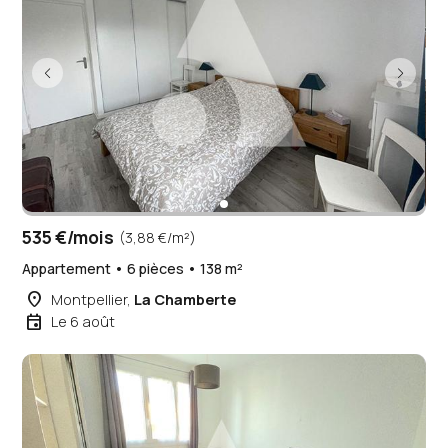
535 €/mois
(3,88 €/m²)
Appartement • 6 pièces • 138 m²
place
Montpellier,
La Chamberte
event
Le 6 août