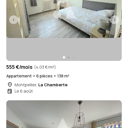
555 €/mois
(4,03 €/m²)
Appartement • 6 pièces • 138 m²
place
Montpellier,
La Chamberte
event
Le 6 août