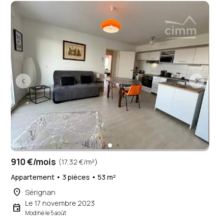
910 €/mois
(17,32 €/m²)
Appartement • 3 pièces • 53 m²
place
Sérignan
Le 17 novembre 2023
event
Modifié le 5 août