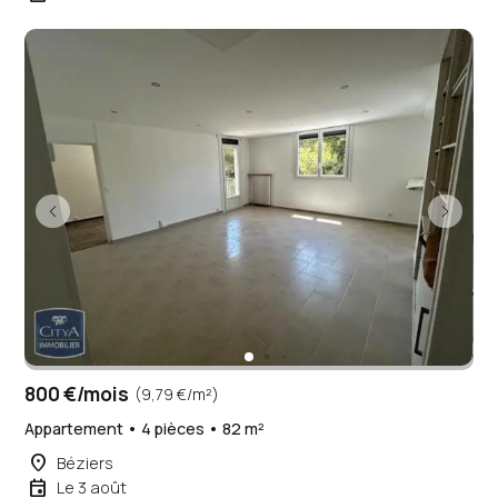
800 €/mois
(9,79 €/m²)
Appartement • 4 pièces • 82 m²
place
Béziers
event
Le 3 août