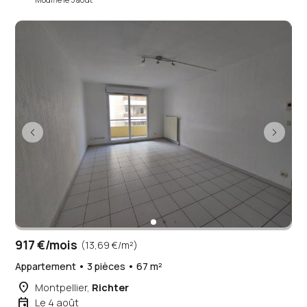
917 €/mois
(13,69 €/m²)
Appartement • 3 pièces • 67 m²
place
Montpellier,
Richter
event
Le 4 août