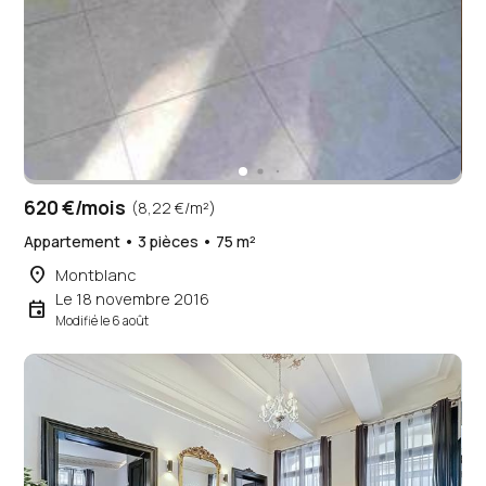
620 €/mois
(8,22 €/m²)
Appartement • 3 pièces • 75 m²
place
Montblanc
Le 18 novembre 2016
event
Modifié le 6 août