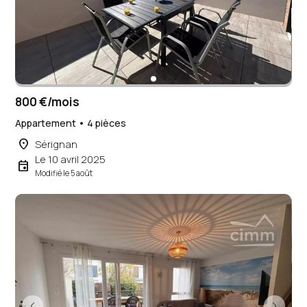
800 €/mois
Appartement • 4 pièces
place
Sérignan
Le 10 avril 2025
event
Modifié le 5 août