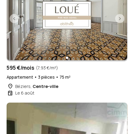
595 €/mois
(7,93 €/m²)
Appartement • 3 pièces • 75 m²
place
Béziers,
Centre-ville
event
Le 6 août