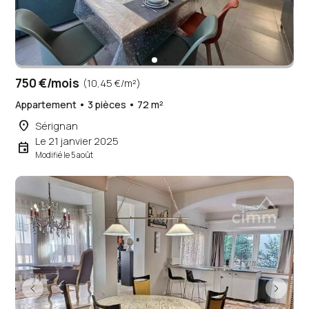
750 €/mois
(10,45 €/m²)
Appartement • 3 pièces • 72 m²
place
Sérignan
Le 21 janvier 2025
event
Modifié le 5 août