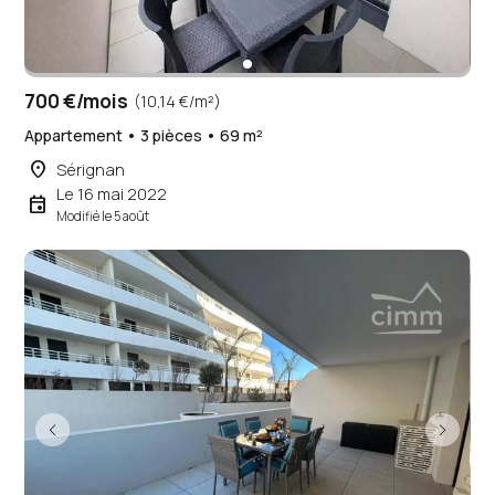
700 €/mois
(10,14 €/m²)
Appartement • 3 pièces • 69 m²
place
Sérignan
Le 16 mai 2022
event
Modifié le 5 août