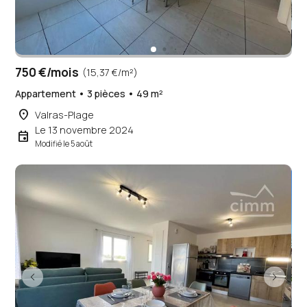
750 €/mois
(15,37 €/m²)
Appartement • 3 pièces • 49 m²
place
Valras-Plage
Le 13 novembre 2024
event
Modifié le 5 août