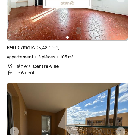
890 €/mois
(8,48 €/m²)
Appartement • 4 pièces • 105 m²
place
Béziers,
Centre-ville
event
Le 6 août