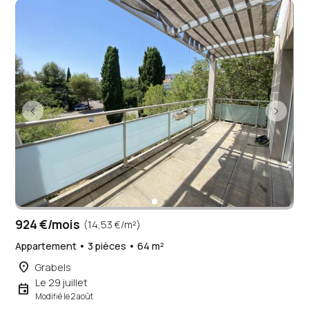
924 €/mois
(14,53 €/m²)
Appartement • 3 pièces • 64 m²
place
Grabels
Le 29 juillet
event
Modifié le 2 août