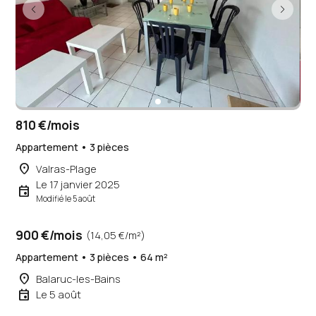
810 €/mois
Appartement • 3 pièces
place
Valras-Plage
Le 17 janvier 2025
event
Modifié le 5 août
900 €/mois
(14,05 €/m²)
Appartement • 3 pièces • 64 m²
place
Balaruc-les-Bains
event
Le 5 août