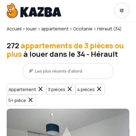
tune
Accueil
›
louer
›
appartement
›
Occitanie
›
Hérault (34)
272
appartements de 3 pièces ou
plus
à louer dans le 34 - Hérault
sort
close
close
close
Appartement
3 pièces
4 pièces
close
5+ pièce