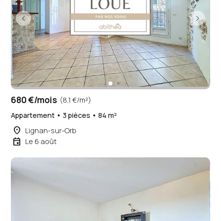
680 €/mois
(8,1 €/m²)
Appartement • 3 pièces • 84 m²
place
Lignan-sur-Orb
event
Le 6 août