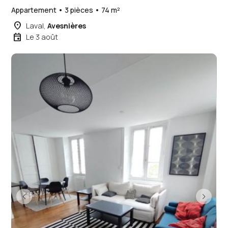
Appartement • 3 pièces • 74 m²
place
Laval,
Avesnières
event
Le 3 août