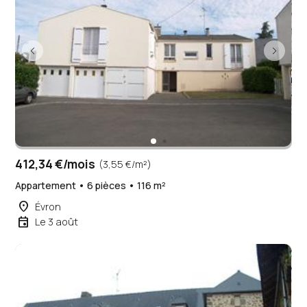
412,34 €/mois
(3,55 €/m²)
Appartement • 6 pièces • 116 m²
place
Évron
event
Le 3 août