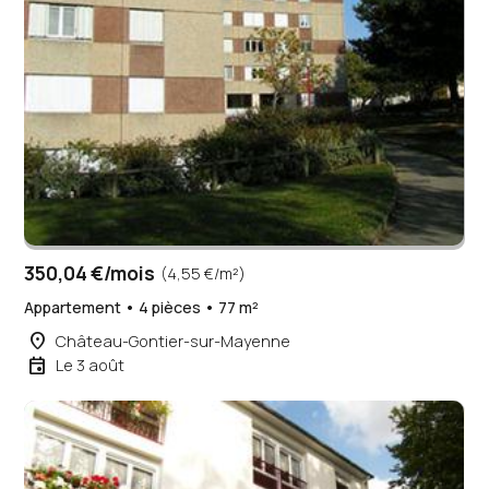
350,04 €/mois
(4,55 €/m²)
Appartement • 4 pièces • 77 m²
place
Château-Gontier-sur-Mayenne
event
Le 3 août