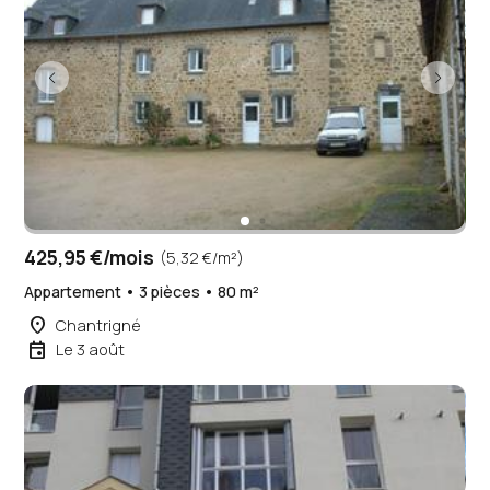
425,95 €/mois
(5,32 €/m²)
Appartement • 3 pièces • 80 m²
place
Chantrigné
event
Le 3 août