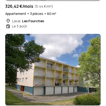
326,42 €/mois
(5,44 €/m²)
Appartement • 3 pièces • 60 m²
place
Laval,
Les Fourches
event
Le 3 août