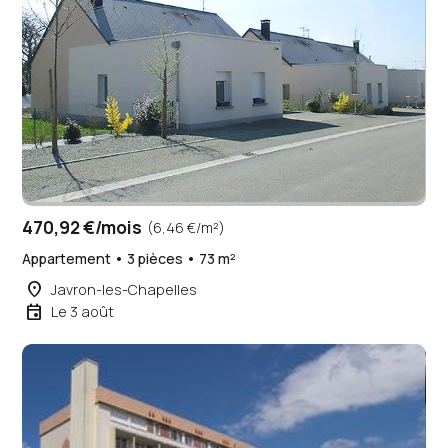
470,92 €/mois
(6,46 €/m²)
Appartement • 3 pièces • 73 m²
place
Javron-les-Chapelles
event
Le 3 août