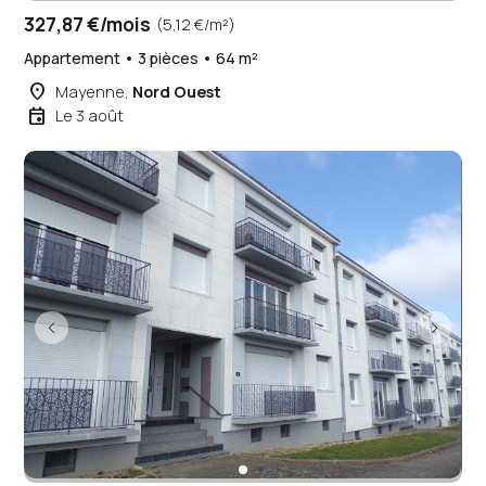
327,87 €/mois
(5,12 €/m²)
Appartement • 3 pièces • 64 m²
place
Mayenne,
Nord Ouest
event
Le 3 août