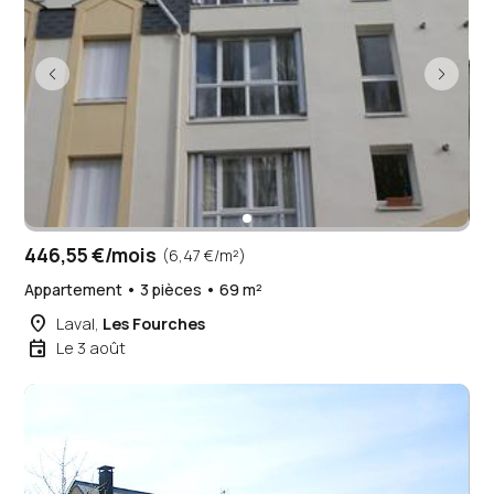
446,55 €/mois
(6,47 €/m²)
Appartement • 3 pièces • 69 m²
place
Laval,
Les Fourches
event
Le 3 août