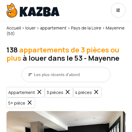
tune
Accueil
›
louer
›
appartement
›
Pays de la Loire
›
Mayenne
(53)
138
appartements de 3 pièces ou
plus
à louer dans le 53 - Mayenne
sort
close
close
close
Appartement
3 pièces
4 pièces
close
5+ pièce