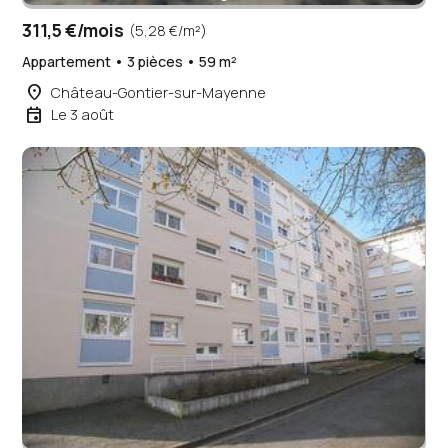
311,5 €/mois
(5,28 €/m²)
Appartement • 3 pièces • 59 m²
place
Château-Gontier-sur-Mayenne
event
Le 3 août