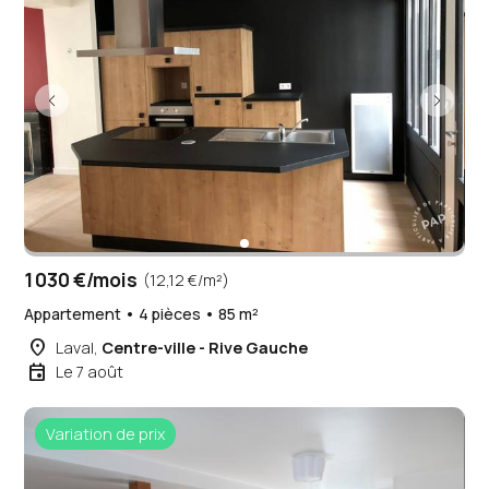
1 030 €/mois
(12,12 €/m²)
Appartement • 4 pièces • 85 m²
place
Laval,
Centre-ville - Rive Gauche
event
Le 7 août
Variation de prix