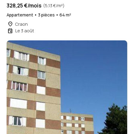
328,25 €/mois
(5,13 €/m²)
Appartement • 3 pièces • 64 m²
place
Craon
event
Le 3 août