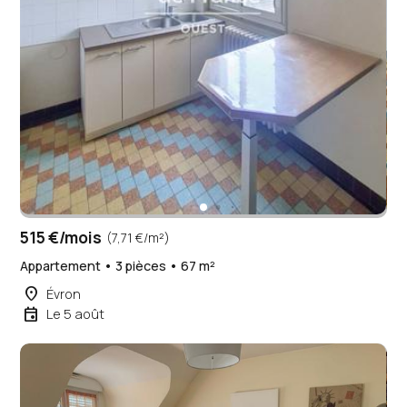
515 €/mois
(7,71 €/m²)
Appartement • 3 pièces • 67 m²
place
Évron
event
Le 5 août