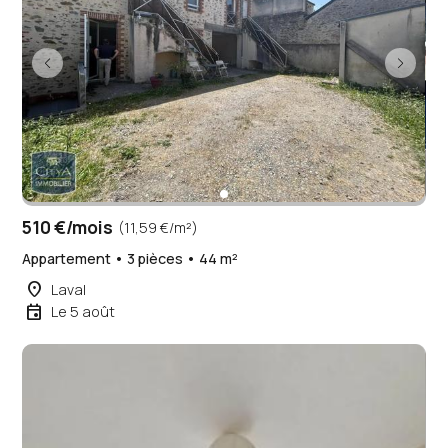
510 €/mois
(11,59 €/m²)
Appartement • 3 pièces • 44 m²
place
Laval
event
Le 5 août