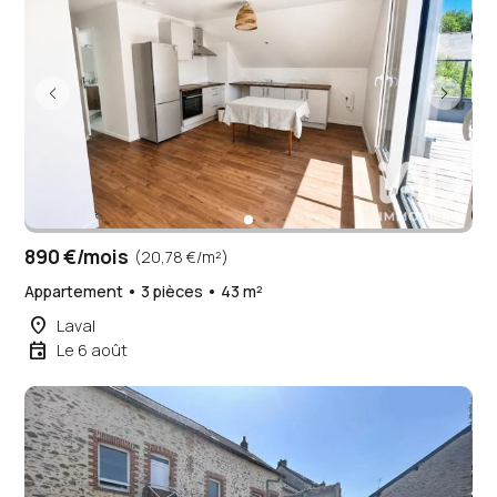
890 €/mois
(20,78 €/m²)
Appartement • 3 pièces • 43 m²
place
Laval
event
Le 6 août