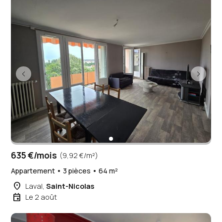
635 €/mois
(9,92 €/m²)
Appartement • 3 pièces • 64 m²
place
Laval,
Saint-Nicolas
event
Le 2 août