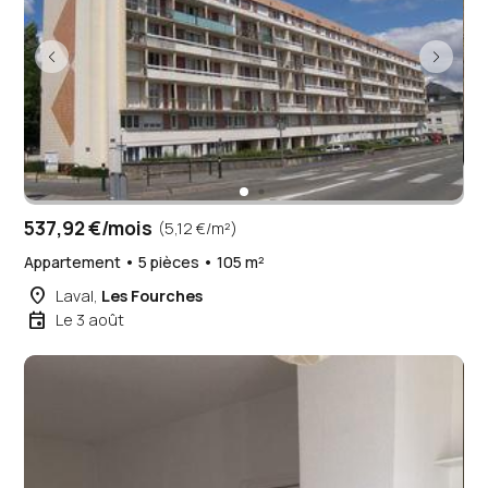
537,92 €/mois
(5,12 €/m²)
Appartement • 5 pièces • 105 m²
place
Laval,
Les Fourches
event
Le 3 août