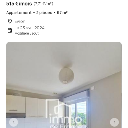
515 €/mois
(7,71 €/m²)
Appartement • 3 pièces • 67 m²
place
Évron
Le 23 avril 2024
event
Modifié le 5 août