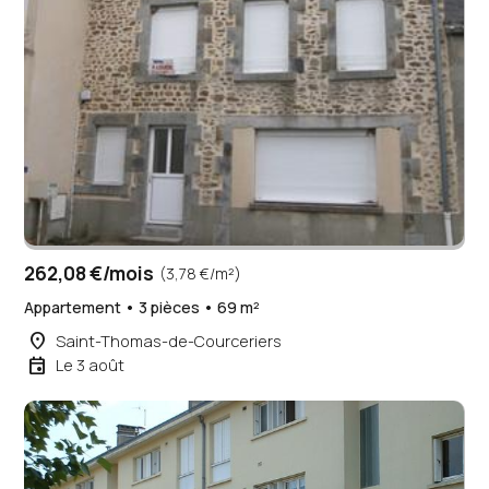
262,08 €/mois
(3,78 €/m²)
Appartement • 3 pièces • 69 m²
place
Saint-Thomas-de-Courceriers
event
Le 3 août