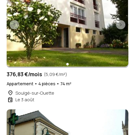
376,83 €/mois
(5,09 €/m²)
Appartement • 4 pièces • 74 m²
place
Soulgé-sur-Ouette
event
Le 3 août