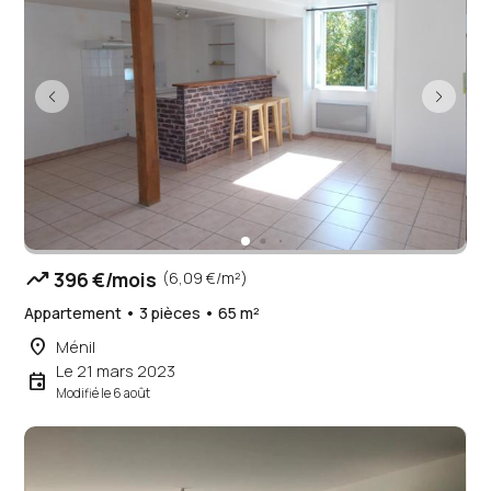
trending_up
396 €/mois
(6,09 €/m²)
Appartement • 3 pièces • 65 m²
place
Ménil
Le 21 mars 2023
event
Modifié le 6 août