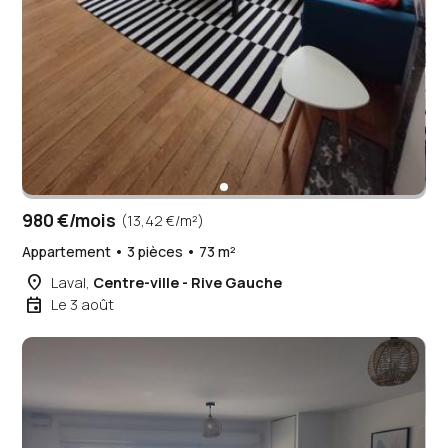
980 €/mois
(13,42 €/m²)
Appartement • 3 pièces • 73 m²
place
Laval,
Centre-ville - Rive Gauche
event
Le 3 août