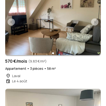
570 €/mois
(9,83 €/m²)
Appartement • 3 pièces • 58 m²
place
Laval
event
Le 4 août