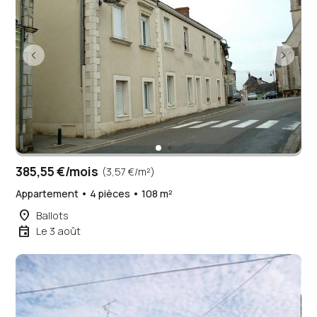
385,55 €/mois
(3,57 €/m²)
Appartement • 4 pièces • 108 m²
place
Ballots
event
Le 3 août