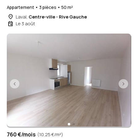
Appartement • 3 pièces • 50 m²
place
Laval,
Centre-ville - Rive Gauche
event
Le 3 août
760 €/mois
(10,25 €/m²)