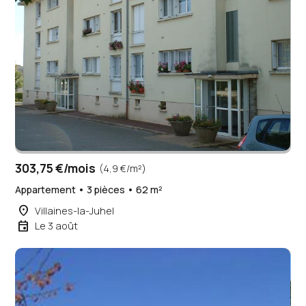
303,75 €/mois
(4,9 €/m²)
Appartement • 3 pièces • 62 m²
place
Villaines-la-Juhel
event
Le 3 août