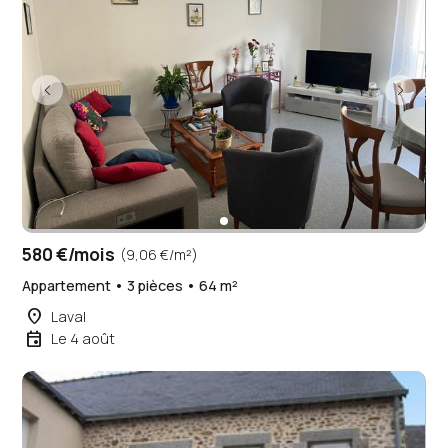
580 €/mois
(9,06 €/m²)
Appartement • 3 pièces • 64 m²
place
Laval
event
Le 4 août