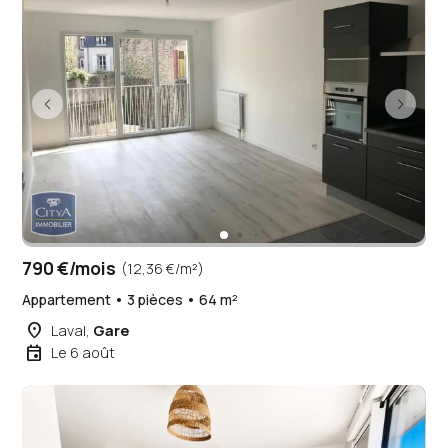
790 €/mois
(12,36 €/m²)
Appartement • 3 pièces • 64 m²
place
Laval,
Gare
event
Le 6 août