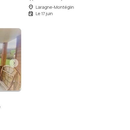
place
Laragne-Montéglin
event
Le 17 juin
²