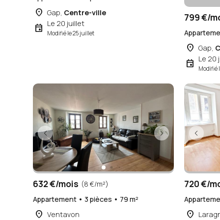
place
Gap,
Centre-ville
799 €/m
Le 20 juillet
event
Appartemen
Modifié le 25 juillet
place
Gap,
C
Le 20 j
event
Modifié l
632 €/mois
720 €/m
(8 €/m²)
Appartement • 3 pièces • 79 m²
Appartemen
place
place
Ventavon
Larag