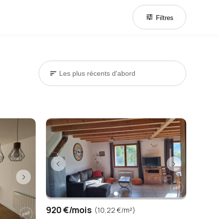
tune
Filtres
sort
920 €/mois
(10,22 €/m²)