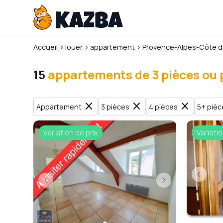
Accueil
›
louer
›
appartement
›
Provence-Alpes-Côte d
15
appartements de 3 pièces ou 
close
close
close
Appartement
3 pièces
4 pièces
5+ pièc
Variation de prix
Variatio