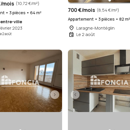
/mois
(10,72 €/m²)
700 €/mois
(8,54 €/m²)
t • 3 pièces • 64 m²
Appartement • 3 pièces • 82 m
entre-ville
place
février 2023
Laragne-Montéglin
event
le 2 août
Le 2 août