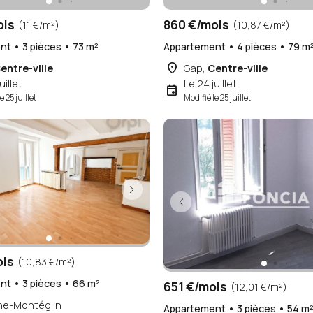
ois
860 €/mois
(11 €/m²)
(10,87 €/m²)
t • 3 pièces • 73 m²
Appartement • 4 pièces • 79 m
place
entre-ville
Gap,
Centre-ville
uillet
Le 24 juillet
event
e 25 juillet
Modifié le 25 juillet
ois
(10,83 €/m²)
t • 3 pièces • 66 m²
651 €/mois
(12,01 €/m²)
ne-Montéglin
Appartement • 3 pièces • 54 m