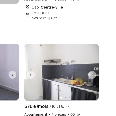
place
Gap,
Centre-ville
Le 9 juillet
event
²
Modifié le 25 juillet
670 €/mois
(10,31 €/m²)
²
Appartement • 4 pièces • 65 m²