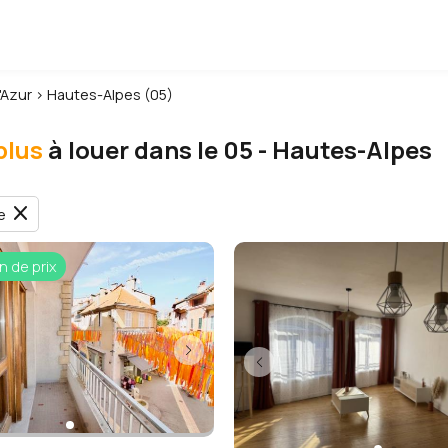
'Azur
›
Hautes-Alpes (05)
plus
à louer dans le 05 - Hautes-Alpes
close
e
n de prix