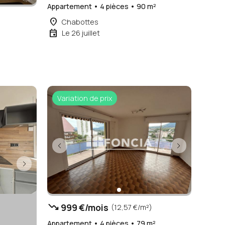
Appartement • 4 pièces • 90 m²
place
Chabottes
event
Le 26 juillet
²
Variation de prix
trending_down
999 €/mois
(12,57 €/m²)
Appartement • 4 pièces • 79 m²