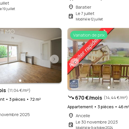
uillet
place
Baratier
e 19 juillet
Le 7 juillet
event
Modifié le 12 juillet
Variation de prix
ois
(11,04 €/m²)
trending_down
670 €/mois
(14,44 €/m²)
t • 3 pièces • 72 m²
Appartement • 3 pièces • 46 m
 novembre 2025
place
Ancelle
Le 30 novembre 2023
event
Modifié le 9 octobre 2024