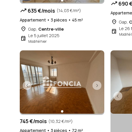
trending_up
690 €
trending_up
635 €/mois
(14,03 €/m²)
Appartemen
Appartement • 3 pièces • 45 m²
place
Gap,
C
place
Le 26 
Gap,
Centre-ville
event
Modifié 
Le 5 juillet 2025
event
Modifié hier
745 €/mois
(10,32 €/m²)
Appartement • 3 pièces • 72 m²