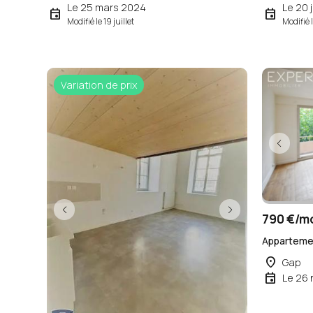
Le 25 mars 2024
Le 20 j
event
event
Modifié le 19 juillet
Modifié l
Variation de prix
790 €/m
Appartemen
place
Gap
event
Le 26