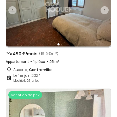
trending_down
490 €/mois
(19,6 €/m²)
Appartement • 1 pièce • 25 m²
place
Auxerre,
Centre-ville
Le 1er juin 2024
event
Modifié le 28 juillet
Variation de prix