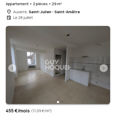
Appartement • 2 pièces • 29 m²
place
Auxerre,
Saint-Julien - Saint-Amâtre
event
Le 28 juillet
455 €/mois
(11,09 €/m²)