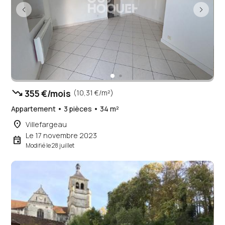
trending_down
355 €/mois
(10,31 €/m²)
Appartement • 3 pièces • 34 m²
place
Villefargeau
Le 17 novembre 2023
event
Modifié le 28 juillet