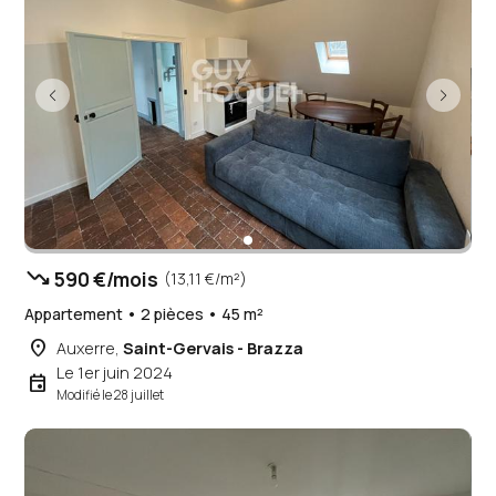
trending_down
590 €/mois
(13,11 €/m²)
Appartement • 2 pièces • 45 m²
place
Auxerre,
Saint-Gervais - Brazza
Le 1er juin 2024
event
Modifié le 28 juillet