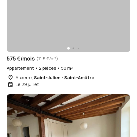
575 €/mois
(11,5 €/m²)
Appartement • 2 pièces • 50 m²
place
Auxerre,
Saint-Julien - Saint-Amâtre
event
Le 29 juillet