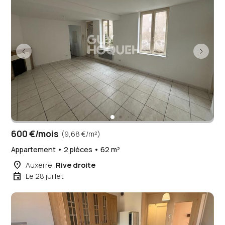
600 €/mois
(9,68 €/m²)
Appartement • 2 pièces • 62 m²
place
Auxerre,
Rive droite
event
Le 28 juillet