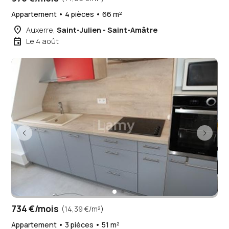
Appartement • 4 pièces • 66 m²
place
Auxerre,
Saint-Julien - Saint-Amâtre
event
Le 4 août
734 €/mois
(14,39 €/m²)
Appartement • 3 pièces • 51 m²