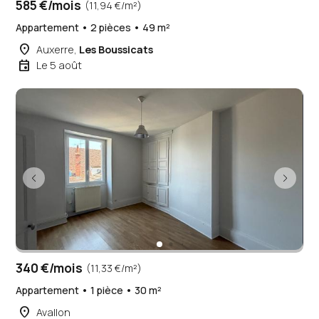
585 €/mois
(11,94 €/m²)
Appartement • 2 pièces • 49 m²
place
Auxerre,
Les Boussicats
event
Le 5 août
340 €/mois
(11,33 €/m²)
Appartement • 1 pièce • 30 m²
place
Avallon