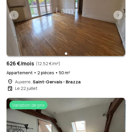
626 €/mois
(12,52 €/m²)
Appartement • 2 pièces • 50 m²
place
Auxerre,
Saint-Gervais - Brazza
event
Le 22 juillet
Variation de prix