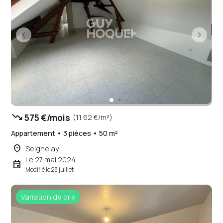
trending_down
575 €/mois
(11,62 €/m²)
Appartement • 3 pièces • 50 m²
place
Seignelay
Le 27 mai 2024
event
Modifié le 28 juillet
Variation de prix