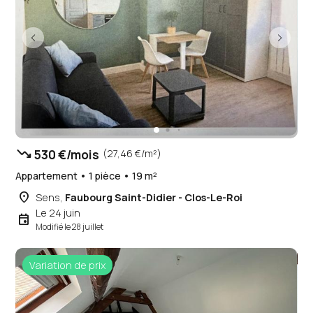
trending_down
530 €/mois
(27,46 €/m²)
Appartement • 1 pièce • 19 m²
place
Sens,
Faubourg Saint-Didier - Clos-Le-Roi
Le 24 juin
event
Modifié le 28 juillet
Variation de prix