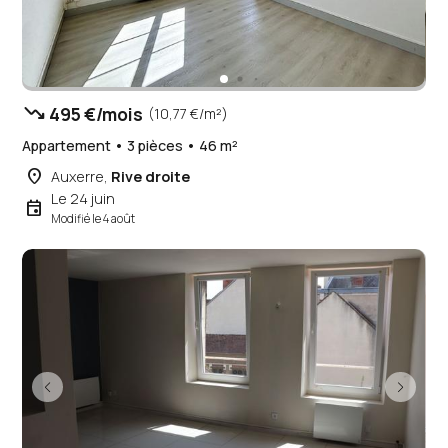
trending_down
495 €/mois
(10,77 €/m²)
Appartement • 3 pièces • 46 m²
place
Auxerre,
Rive droite
Le 24 juin
event
Modifié le 4 août