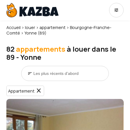
tune
Accueil
›
louer
›
appartement
›
Bourgogne-Franche-
Comté
›
Yonne (89)
82
appartements
à louer dans le
89 - Yonne
sort
close
Appartement