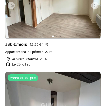
330 €/mois
(12,22 €/m²)
Appartement • 1 pièce • 27 m²
place
Auxerre,
Centre-ville
event
Le 28 juillet
Variation de prix