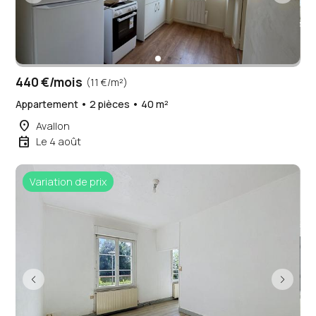
440 €/mois
(11 €/m²)
Appartement • 2 pièces • 40 m²
place
Avallon
event
Le 4 août
Variation de prix