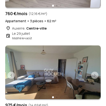
760 €/mois
(12,16 €/m²)
Appartement • 3 pièces • 62 m²
place
Auxerre,
Centre-ville
Le 29 juillet
event
Modifié le 4 août
975 €/mois
(14,69 €/m²)