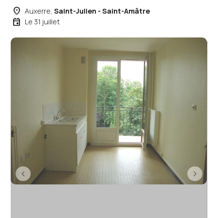
place
Auxerre,
Saint-Julien - Saint-Amâtre
event
Le 31 juillet