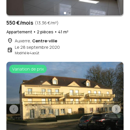
550 €/mois
(13,36 €/m²)
Appartement • 2 pièces • 41 m²
place
Auxerre,
Centre-ville
Le 28 septembre 2020
event
Modifié le 4 août
Variation de prix