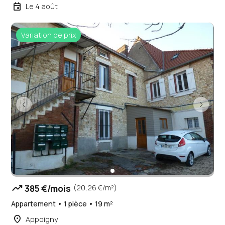
event
Le 4 août
Variation de prix
trending_up
385 €/mois
(20,26 €/m²)
Appartement • 1 pièce • 19 m²
place
Appoigny