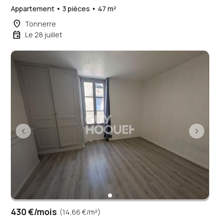
Appartement • 3 pièces • 47 m²
place
Tonnerre
event
Le 28 juillet
430 €/mois
(14,66 €/m²)