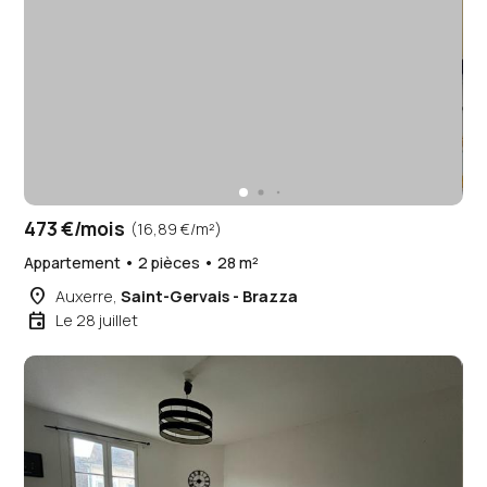
473 €/mois
(16,89 €/m²)
Appartement • 2 pièces • 28 m²
place
Auxerre,
Saint-Gervais - Brazza
event
Le 28 juillet