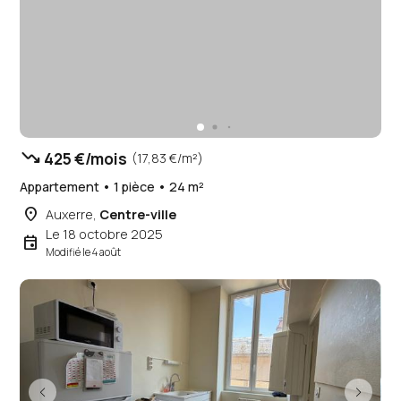
trending_down
425 €/mois
(17,83 €/m²)
Appartement • 1 pièce • 24 m²
place
Auxerre,
Centre-ville
Le 18 octobre 2025
event
Modifié le 4 août