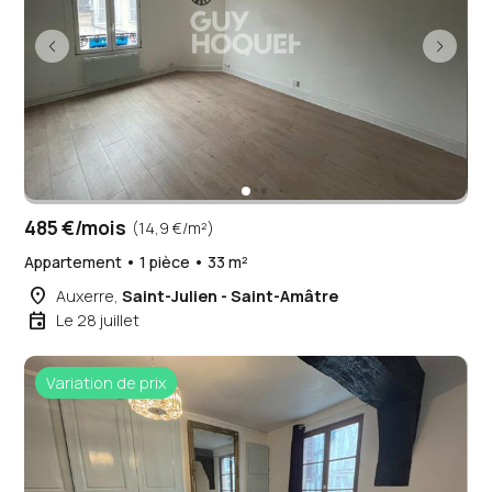
485 €/mois
(14,9 €/m²)
Appartement • 1 pièce • 33 m²
place
Auxerre,
Saint-Julien - Saint-Amâtre
event
Le 28 juillet
Variation de prix