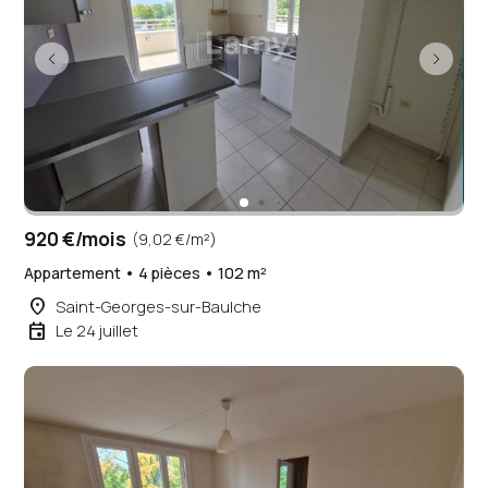
920 €/mois
(9,02 €/m²)
Appartement • 4 pièces • 102 m²
place
Saint-Georges-sur-Baulche
event
Le 24 juillet