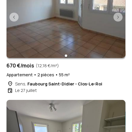
670 €/mois
(12,18 €/m²)
Appartement • 2 pièces • 55 m²
place
Sens,
Faubourg Saint-Didier - Clos-Le-Roi
event
Le 27 juillet