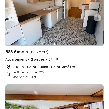
685 €/mois
(12,77 €/m²)
Appartement • 2 pièces • 54 m²
place
Auxerre,
Saint-Julien - Saint-Amâtre
Le 8 décembre 2025
event
Modifié le 28 juillet