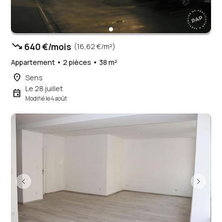
trending_down
640 €/mois
(16,62 €/m²)
Appartement • 2 pièces • 38 m²
place
Sens
Le 28 juillet
event
Modifié le 4 août