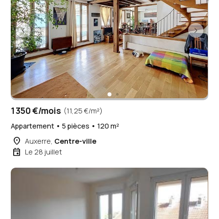
1 350 €/mois
(11,25 €/m²)
Appartement • 5 pièces • 120 m²
place
Auxerre,
Centre-ville
event
Le 28 juillet