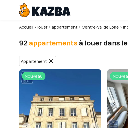
Accueil
›
louer
›
appartement
›
Centre-Val de Loire
›
In
92
appartements
à louer dans le
close
Appartement
Nouveau
Nouvea