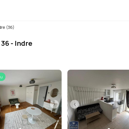
dre (36)
 36 - Indre
u