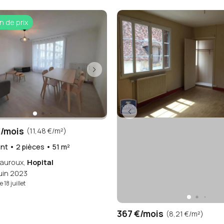
n de prix
/mois
(11,48 €/m²)
t • 2 pièces • 51 m²
auroux,
Hopital
juin 2023
e 18 juillet
367 €/mois
(8,21 €/m²)