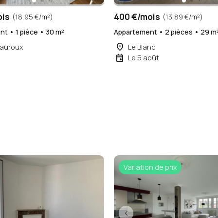
ois
400 €/mois
(18,95 €/m²)
(13,89 €/m²)
t • 1 pièce • 30 m²
Appartement • 2 pièces • 29 m
place
auroux
Le Blanc
event
Le 5 août
Variation de prix