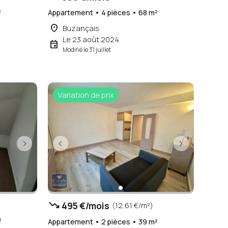
²
Appartement • 4 pièces • 68 m²
place
Buzançais
Le 23 août 2024
event
Modifié le 31 juillet
Variation de prix
trending_down
495 €/mois
(12,61 €/m²)
²
Appartement • 2 pièces • 39 m²