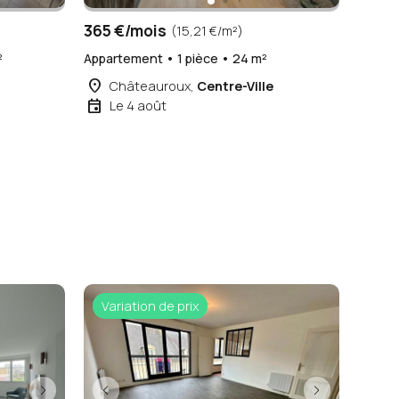
365 €/mois
(15,21 €/m²)
²
Appartement • 1 pièce • 24 m²
place
Châteauroux,
Centre-Ville
event
Le 4 août
Variation de prix