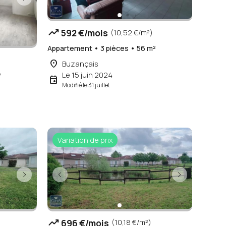
trending_up
592 €/mois
(10,52 €/m²)
Appartement • 3 pièces • 56 m²
place
Buzançais
Le 15 juin 2024
²
event
Modifié le 31 juillet
Variation de prix
trending_up
696 €/mois
(10,18 €/m²)