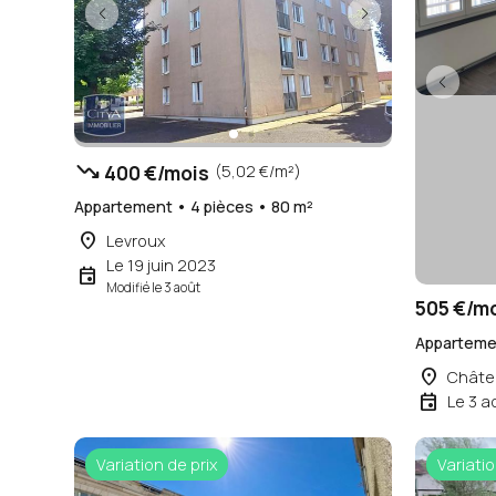
trending_down
400 €/mois
(5,02 €/m²)
Appartement • 4 pièces • 80 m²
place
Levroux
Le 19 juin 2023
event
Modifié le 3 août
505 €/m
Appartemen
place
Châte
event
Le 3 a
Variation de prix
Variatio