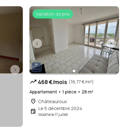
Variation de prix
trending_up
468 €/mois
(16,77 €/m²)
Appartement • 1 pièce • 28 m²
place
Châteauroux
Le 5 décembre 2024
event
Modifié le 17 juillet