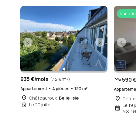
Variatio
trending_down
935 €/mois
590 €
(7,2 €/m²)
Appartement • 4 pièces • 130 m²
Appartemen
place
place
Châteauroux,
Belle-Isle
Châte
event
Le 20 juillet
Le 19 
event
Modifié l