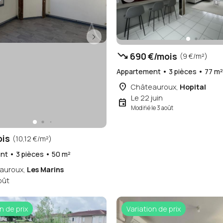
trending_down
690 €/mois
(9 €/m²)
Appartement • 3 pièces • 77 m
place
Châteauroux,
Hopital
Le 22 juin
event
Modifié le 3 août
ois
(10,12 €/m²)
t • 3 pièces • 50 m²
auroux,
Les Marins
oût
n de prix
Variation de prix