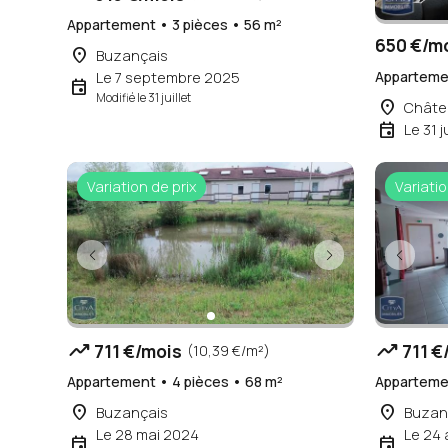
Appartement • 3 pièces • 56 m²
650 €/m
place
Buzançais
Appartemen
Le 7 septembre 2025
event
Modifié le 31 juillet
place
Châte
event
Le 31 ju
Variation de prix
Variatio
trending_up
trending_up
711 €/mois
711 €
(10,39 €/m²)
Appartement • 4 pièces • 68 m²
Appartemen
place
place
Buzançais
Buzan
Le 28 mai 2024
Le 24 a
event
event