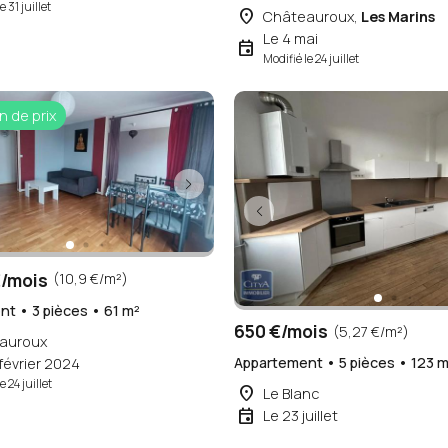
e 31 juillet
place
Châteauroux,
Les Marins
Le 4 mai
event
Modifié le 24 juillet
n de prix
/mois
(10,9 €/m²)
t • 3 pièces • 61 m²
650 €/mois
(5,27 €/m²)
auroux
Appartement • 5 pièces • 123 m
 février 2024
e 24 juillet
place
Le Blanc
event
Le 23 juillet