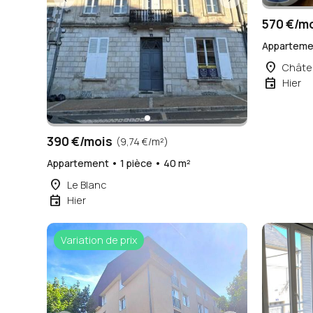
570 €/m
Appartemen
place
Châte
event
Hier
390 €/mois
(9,74 €/m²)
Appartement • 1 pièce • 40 m²
place
Le Blanc
event
Hier
Variation de prix