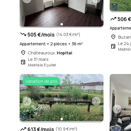
trending_up
506 €
Appartemen
trending_down
505 €/mois
(14,03 €/m²)
place
Buzan
Le 24 j
Appartement • 2 pièces • 36 m²
event
Modifié l
place
Châteauroux,
Hopital
Le 31 mars
event
Modifié le 31 juillet
Variation de prix
trending_up
613 €/mois
(10,9 €/m²)