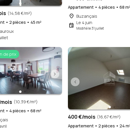
Appartement • 4 pièces • 68 m
ois
(14,58 €/m²)
place
Buzançais
t • 2 pièces • 45 m²
Le 4 juin
event
Modifié le 31 juillet
auroux
illet
n de prix
/mois
(10,39 €/m²)
t • 4 pièces • 68 m²
400 €/mois
(16,67 €/m²)
çais
Appartement • 2 pièces • 24 m
vril