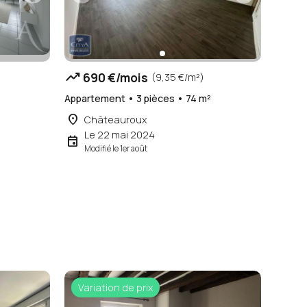
trending_up
690 €/mois
(9,35 €/m²)
²
Appartement • 3 pièces • 74 m²
place
Châteauroux
Le 22 mai 2024
event
Modifié le 1er août
Variation de prix