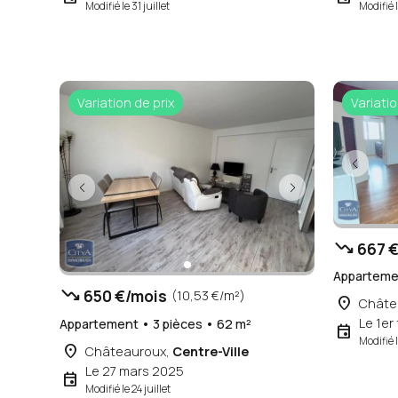
Modifié le 31 juillet
Modifié l
Variation de prix
Variatio
trending_down
667 €
Appartemen
trending_down
650 €/mois
(10,53 €/m²)
place
Châte
Le 1er
Appartement • 3 pièces • 62 m²
event
Modifié l
place
Châteauroux,
Centre-Ville
Le 27 mars 2025
event
Modifié le 24 juillet