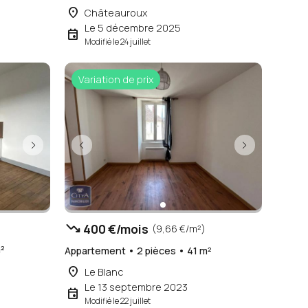
place
Châteauroux
Le 5 décembre 2025
event
Modifié le 24 juillet
Variation de prix
trending_down
400 €/mois
(9,66 €/m²)
²
Appartement • 2 pièces • 41 m²
place
Le Blanc
Le 13 septembre 2023
event
Modifié le 22 juillet