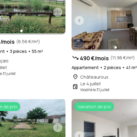
/mois
(8,56 €/m²)
t • 3 pièces • 55 m²
trending_down
490 €/mois
(11,96 €/m²)
çais
illet
Appartement • 2 pièces • 41 m
e 31 juillet
place
Châteauroux
Le 4 juillet
event
Modifié le 31 juillet
n de prix
Variation de prix