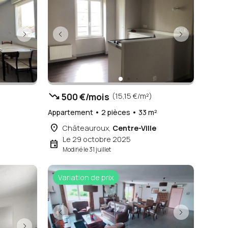
trending_down
500 €/mois
(15,15 €/m²)
²
Appartement • 2 pièces • 33 m²
place
Châteauroux,
Centre-Ville
Le 29 octobre 2025
event
Modifié le 31 juillet
Variation de prix