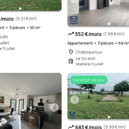
/mois
(9,21 €/m²)
t • 3 pièces • 55 m²
trending_up
552 €/mois
(7,99 €/m²)
çais
uillet
Appartement • 3 pièces • 69 m
e 31 juillet
place
Châteauroux
Le 24 avril
event
Modifié le 31 juillet
Variation de prix
trending_up
683 €/mois
(9,99 €/m²)