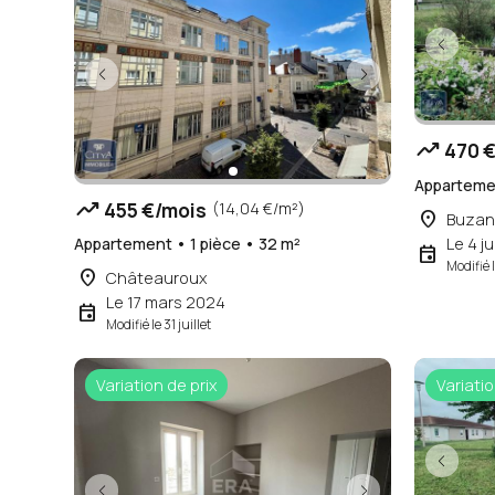
trending_up
470 €
Appartemen
trending_up
455 €/mois
(14,04 €/m²)
place
Buzan
Le 4 ju
Appartement • 1 pièce • 32 m²
event
Modifié l
place
Châteauroux
Le 17 mars 2024
event
Modifié le 31 juillet
Variation de prix
Variatio