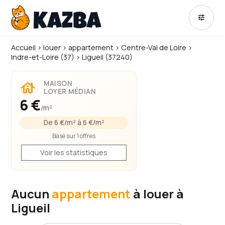
tune
Accueil
›
louer
›
appartement
›
Centre-Val de Loire
›
Indre-et-Loire (37)
›
Ligueil (37240)
house
MAISON
LOYER MÉDIAN
6 €
/m²
De 6 €/m² à 6 €/m²
Basé sur 1 offres
Voir les statistiques
Aucun
appartement
à louer à
Ligueil