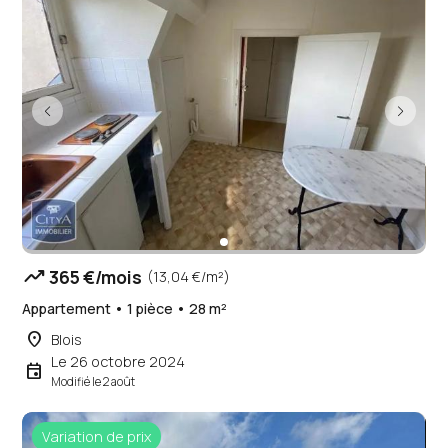
trending_up
365 €/mois
(13,04 €/m²)
Appartement • 1 pièce • 28 m²
place
Blois
Le 26 octobre 2024
event
Modifié le 2 août
Variation de prix