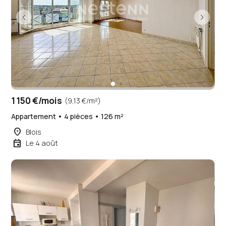
1 150 €/mois
(9,13 €/m²)
Appartement • 4 pièces • 126 m²
place
Blois
event
Le 4 août