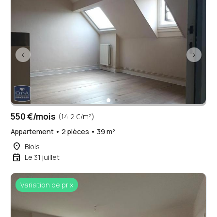
550 €/mois
(14,2 €/m²)
Appartement • 2 pièces • 39 m²
place
Blois
event
Le 31 juillet
Variation de prix