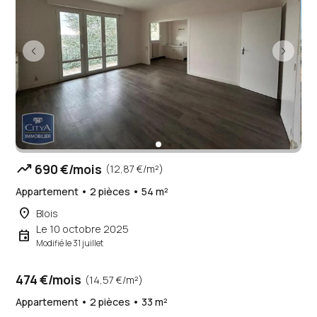
trending_up
690 €/mois
(12,87 €/m²)
Appartement • 2 pièces • 54 m²
place
Blois
Le 10 octobre 2025
event
Modifié le 31 juillet
474 €/mois
(14,57 €/m²)
Appartement • 2 pièces • 33 m²