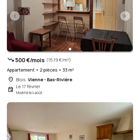
trending_down
500 €/mois
(15,19 €/m²)
Appartement • 2 pièces • 33 m²
place
Blois,
Vienne - Bas-Rivière
Le 17 février
event
Modifié le 4 août