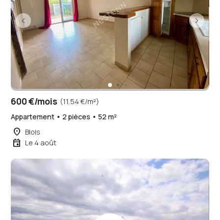
600 €/mois
(11,54 €/m²)
Appartement • 2 pièces • 52 m²
place
Blois
event
Le 4 août