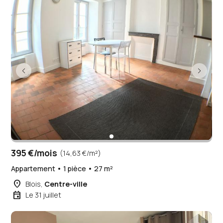
395 €/mois
(14,63 €/m²)
Appartement • 1 pièce • 27 m²
place
Blois,
Centre-ville
event
Le 31 juillet