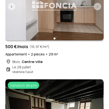
500 €/mois
(16,97 €/m²)
Appartement • 2 pièces • 29 m²
place
Blois,
Centre-ville
Le 28 juillet
event
Modifié le 3 août
Variation de prix