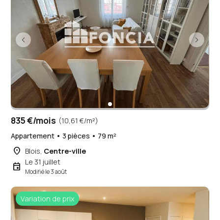
835 €/mois
(10,61 €/m²)
Appartement • 3 pièces • 79 m²
place
Blois,
Centre-ville
Le 31 juillet
event
Modifié le 3 août
Variation de prix