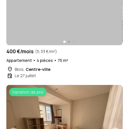
400 €/mois
(5,33 €/m²)
Appartement • 4 pièces • 75 m²
place
Blois,
Centre-ville
event
Le 27 juillet
Variation de prix