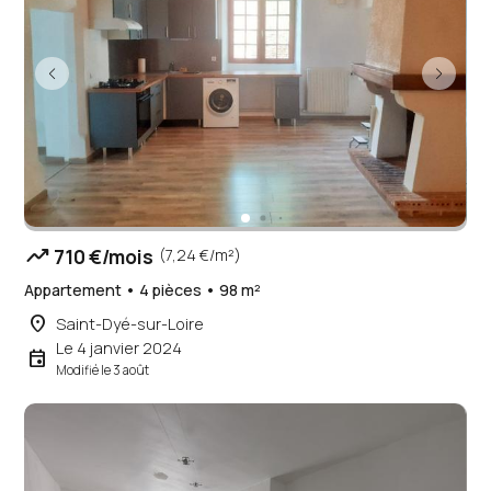
trending_up
710 €/mois
(7,24 €/m²)
Appartement • 4 pièces • 98 m²
place
Saint-Dyé-sur-Loire
Le 4 janvier 2024
event
Modifié le 3 août