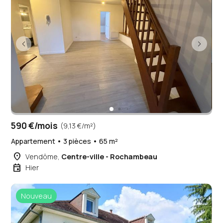
590 €/mois
(9,13 €/m²)
Appartement • 3 pièces • 65 m²
place
Vendôme,
Centre-ville - Rochambeau
event
Hier
Nouveau