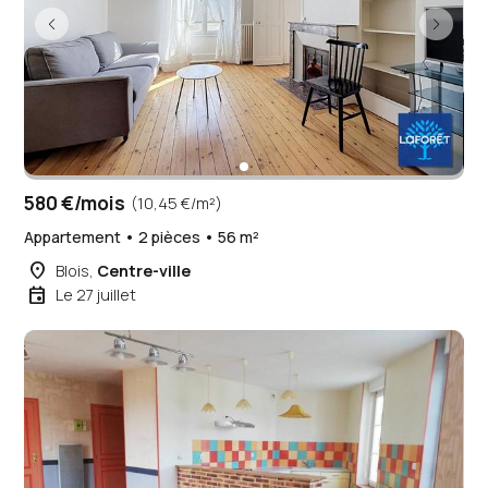
580 €/mois
(10,45 €/m²)
Appartement • 2 pièces • 56 m²
place
Blois,
Centre-ville
event
Le 27 juillet