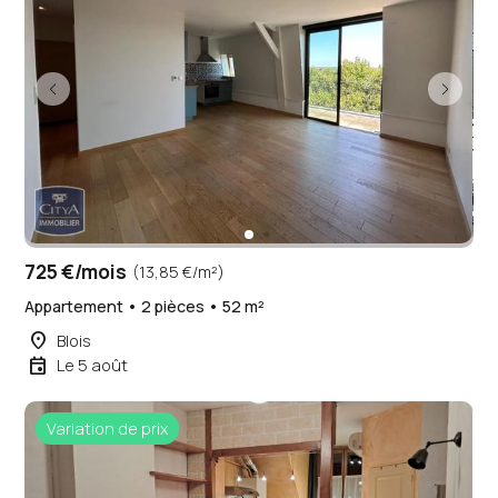
725 €/mois
(13,85 €/m²)
Appartement • 2 pièces • 52 m²
place
Blois
event
Le 5 août
Variation de prix