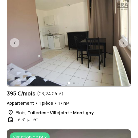
395 €/mois
(23,24 €/m²)
Appartement • 1 pièce • 17 m²
place
Blois,
Tuileries - Villejoint - Montigny
event
Le 31 juillet
Variation de prix