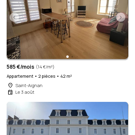
585 €/mois
(14 €/m²)
Appartement • 2 pièces • 42 m²
place
Saint-Aignan
event
Le 3 août