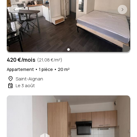
420 €/mois
(21,08 €/m²)
Appartement • 1 pièce • 20 m²
place
Saint-Aignan
event
Le 3 août