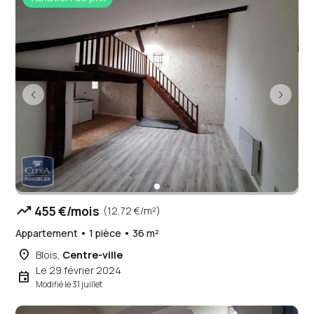
trending_up
455 €/mois
(12,72 €/m²)
Appartement • 1 pièce • 36 m²
place
Blois,
Centre-ville
Le 29 février 2024
event
Modifié le 31 juillet