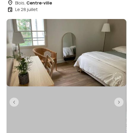
place
Blois,
Centre-ville
event
Le 28 juillet