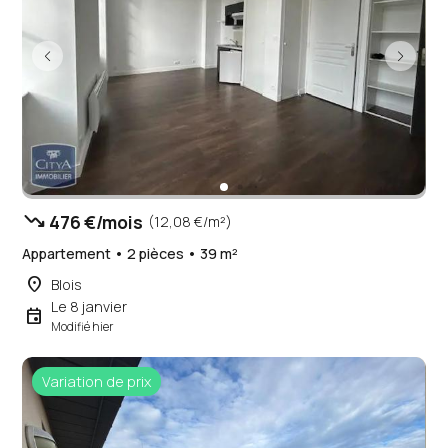
trending_down
476 €/mois
(12,08 €/m²)
Appartement • 2 pièces • 39 m²
place
Blois
Le 8 janvier
event
Modifié hier
Variation de prix