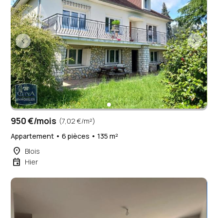
950 €/mois
(7,02 €/m²)
Appartement • 6 pièces • 135 m²
place
Blois
event
Hier