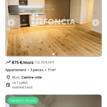
trending_up
875 €/mois
(12,33 €/m²)
Appartement • 3 pièces • 71 m²
place
Blois,
Centre-ville
Le 7 juillet
event
Modifié le 3 août
Variation de prix