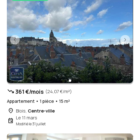
trending_down
361 €/mois
(24,07 €/m²)
Appartement • 1 pièce • 15 m²
place
Blois,
Centre-ville
Le 11 mars
event
Modifié le 31 juillet