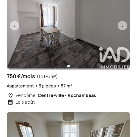
750 €/mois
(13,1 €/m²)
Appartement • 3 pièces • 57 m²
place
Vendôme,
Centre-ville - Rochambeau
event
Le 3 août