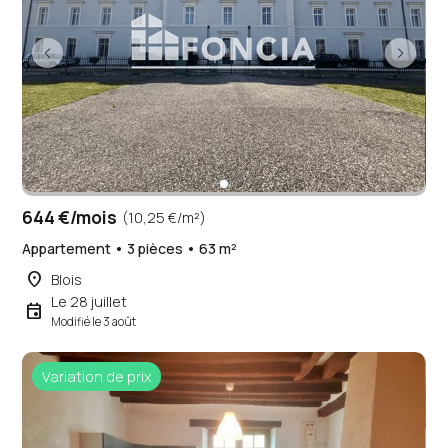
644 €/mois
(10,25 €/m²)
Appartement • 3 pièces • 63 m²
place
Blois
Le 28 juillet
event
Modifié le 3 août
Variation de prix