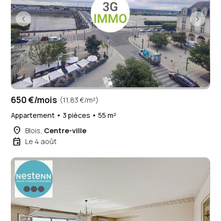
650 €/mois
(11,83 €/m²)
Appartement • 3 pièces • 55 m²
place
Blois,
Centre-ville
event
Le 4 août