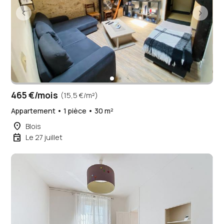
465 €/mois
(15,5 €/m²)
Appartement • 1 pièce • 30 m²
place
Blois
event
Le 27 juillet