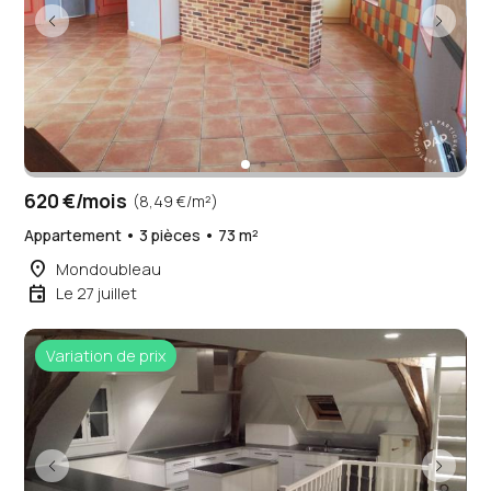
620 €/mois
(8,49 €/m²)
Appartement • 3 pièces • 73 m²
place
Mondoubleau
event
Le 27 juillet
Variation de prix