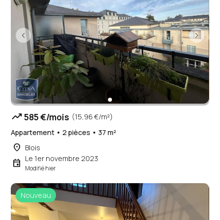
trending_up
585 €/mois
(15,96 €/m²)
Appartement • 2 pièces • 37 m²
place
Blois
Le 1er novembre 2023
event
Modifié hier
Nouveau