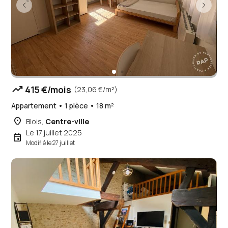
trending_up
415 €/mois
(23,06 €/m²)
Appartement • 1 pièce • 18 m²
place
Blois,
Centre-ville
Le 17 juillet 2025
event
Modifié le 27 juillet