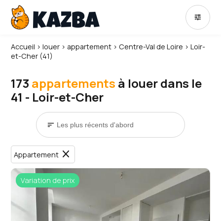
tune
Accueil
›
louer
›
appartement
›
Centre-Val de Loire
›
Loir-
et-Cher (41)
173
appartements
à louer dans le
41 - Loir-et-Cher
sort
close
Appartement
Variation de prix