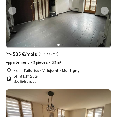
trending_down
505 €/mois
(9,48 €/m²)
Appartement • 3 pièces • 53 m²
place
Blois,
Tuileries - Villejoint - Montigny
Le 18 juin 2024
event
Modifié le 3 août