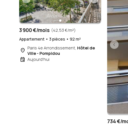
3 900 €/mois
(42,53 €/m²)
Appartement • 3 pièces • 92 m²
Paris 4e Arrondissement,
Hôtel de
place
Ville - Pompidou
event
Aujourd'hui
734 €/m