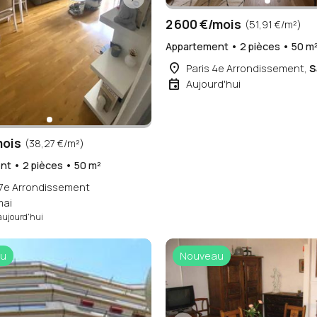
2 600 €/mois
(51,91 €/m²)
Appartement • 2 pièces • 50 m
place
Paris 4e Arrondissement,
S
event
Aujourd'hui
mois
(38,27 €/m²)
t • 2 pièces • 50 m²
17e Arrondissement
mai
aujourd'hui
u
Nouveau