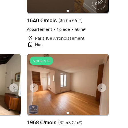
1 640 €/mois
(36,04 €/m²)
Appartement • 1 pièce • 46 m²
place
Paris 18e Arrondissement
event
Hier
Nouveau
1 968 €/mois
(32,48 €/m²)