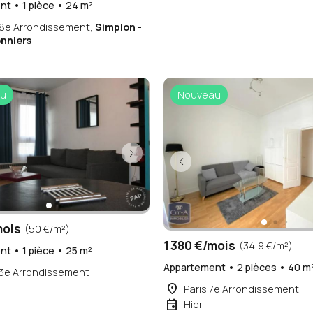
t • 1 pièce • 24 m²
18e Arrondissement,
Simplon -
onniers
u
Nouveau
mois
(50 €/m²)
1 380 €/mois
(34,9 €/m²)
t • 1 pièce • 25 m²
Appartement • 2 pièces • 40 m
13e Arrondissement
place
Paris 7e Arrondissement
event
Hier