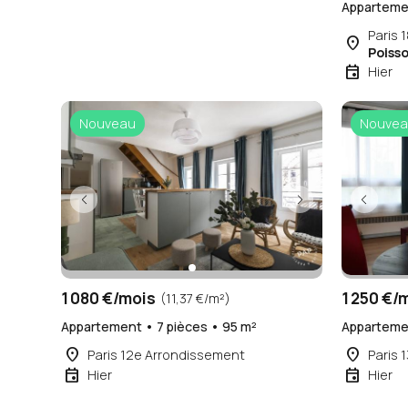
Appartemen
Paris 
place
Poiss
event
Hier
Nouveau
Nouvea
1 080 €/mois
1 250 €/
(11,37 €/m²)
Appartement • 7 pièces • 95 m²
Appartemen
place
place
Paris 12e Arrondissement
Paris 
event
event
Hier
Hier