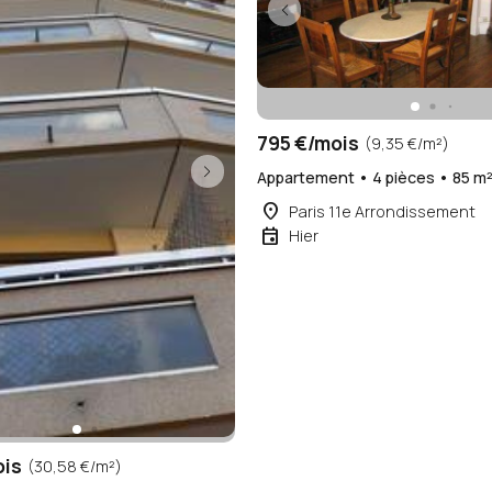
795 €/mois
(9,35 €/m²)
Appartement • 4 pièces • 85 m
place
Paris 11e Arrondissement
event
Hier
ois
(30,58 €/m²)