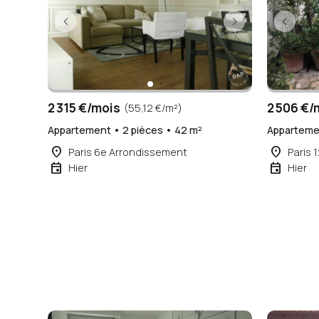
2 315 €/mois
2 506 €/
(55,12 €/m²)
Appartement • 2 pièces • 42 m²
Appartemen
place
place
Paris 6e Arrondissement
Paris 
event
event
Hier
Hier