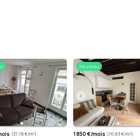
u
Nouveau
mois
1 850 €/mois
(37,78 €/m²)
(70,83 €/m²)