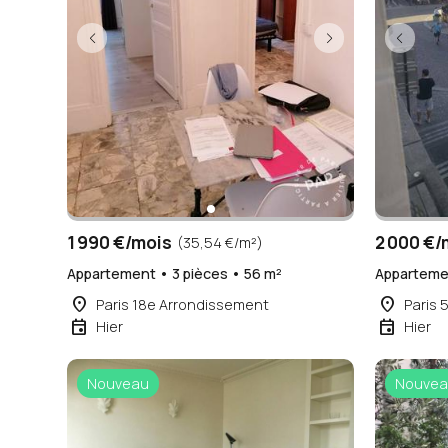
1 990 €/mois
2 000 €/
(35,54 €/m²)
Appartement • 3 pièces • 56 m²
Appartemen
place
place
Paris 18e Arrondissement
Paris 
event
event
Hier
Hier
Nouveau
Nouvea