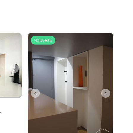
Nouveau
²