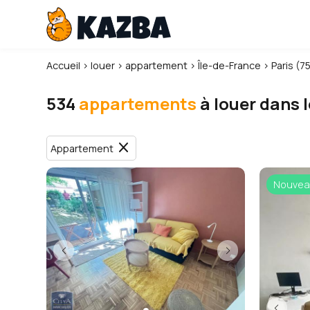
Accueil
›
louer
›
appartement
›
Île-de-France
›
Paris (7
534
appartements
à louer dans l
close
Appartement
Nouvea