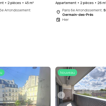
t • 2 pièces • 45 m²
Appartement • 2 pièces • 26 m
16e Arrondissement
Paris 6e Arrondissement,
S
place
Germain-des-Prés
event
Hier
u
Nouveau