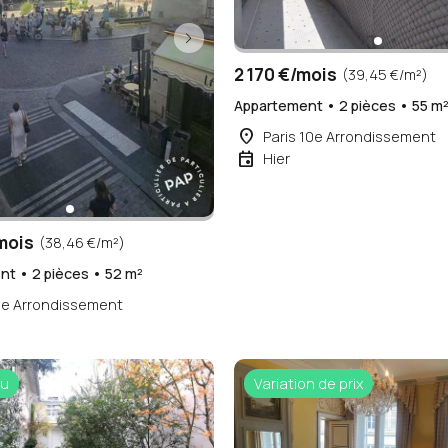
2 170 €/mois
(39,45 €/m²)
Appartement • 2 pièces • 55 m
place
Paris 10e Arrondissement
event
Hier
mois
(38,46 €/m²)
t • 2 pièces • 52 m²
5e Arrondissement
u
Variation de prix