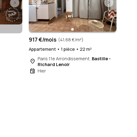
917 €/mois
(41,68 €/m²)
Appartement • 1 pièce • 22 m²
²
Paris 11e Arrondissement,
Bastille -
place
Richard Lenoir
event
Hier