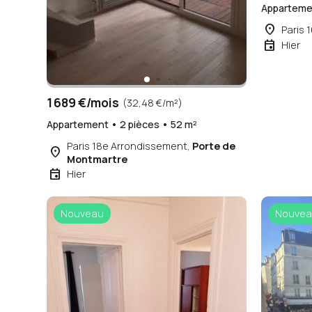
Appartemen
place
Paris 
event
Hier
1 689 €/mois
(32,48 €/m²)
Appartement • 2 pièces • 52 m²
Paris 18e Arrondissement,
Porte de
place
Montmartre
event
Hier
Nouveau
Nouvea