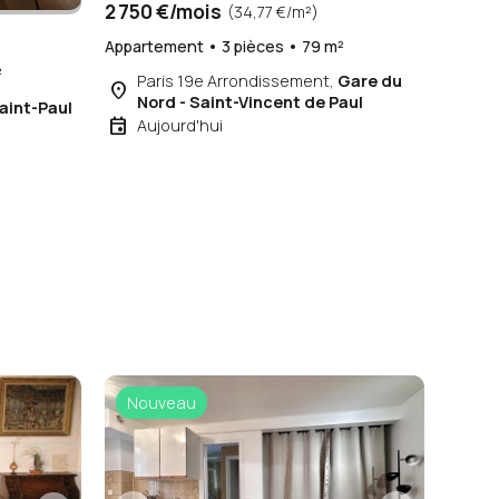
2 750 €/mois
(34,77 €/m²)
Appartement • 3 pièces • 79 m²
²
Paris 19e Arrondissement,
Gare du
place
Nord - Saint-Vincent de Paul
aint-Paul
event
Aujourd'hui
Nouveau