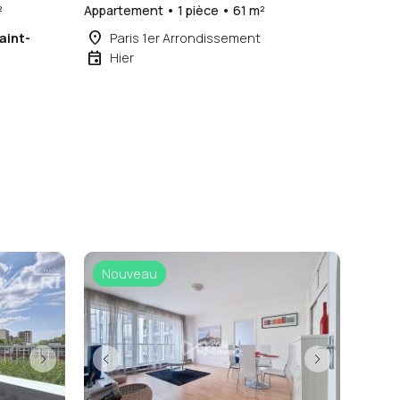
²
Appartement • 1 pièce • 61 m²
place
aint-
Paris 1er Arrondissement
event
Hier
Nouveau