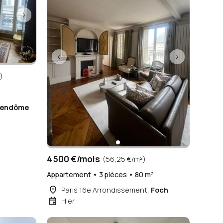
)
²
Vendôme
4 500 €/mois
(56,25 €/m²)
Appartement • 3 pièces • 80 m²
place
Paris 16e Arrondissement,
Foch
event
Hier