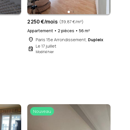
2 250 €/mois
(39,87 €/m²)
²
Appartement • 2 pièces • 56 m²
place
Paris 15e Arrondissement,
Dupleix
Le 17 juillet
event
Modifié hier
Nouveau