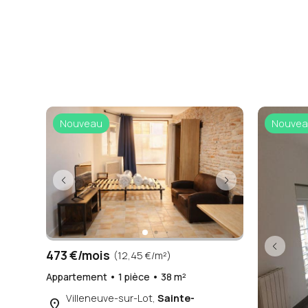
Nouveau
Nouvea
473 €/mois
(12,45 €/m²)
Appartement • 1 pièce • 38 m²
Villeneuve-sur-Lot,
Sainte-
place