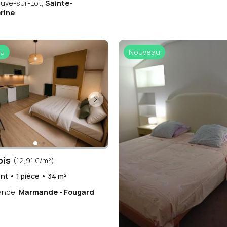
euve-sur-Lot,
Sainte-
rine
u
Nouveau
ois
(12,91 €/m²)
t • 1 pièce • 34 m²
ande,
Marmande - Fougard