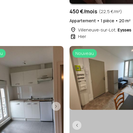
450 €/mois
(22,5 €/m²)
Appartement • 1 pièce • 20 m²
place
Villeneuve-sur-Lot,
Eysses
event
Hier
u
Nouveau