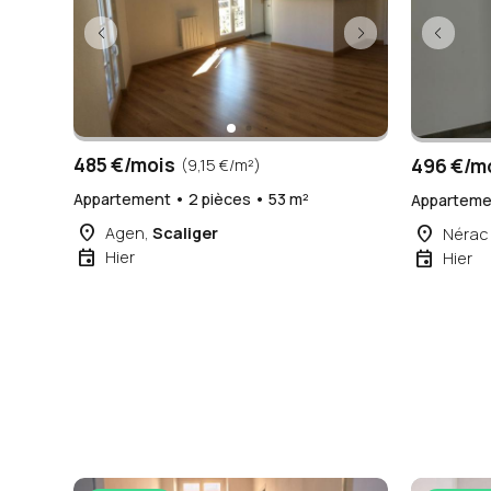
485 €/mois
496 €/m
(9,15 €/m²)
Appartement • 2 pièces • 53 m²
Appartemen
place
place
Agen,
Scaliger
Nérac
event
event
Hier
Hier