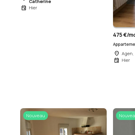
Catherine
event
Hier
475 €/m
Appartemen
place
Agen,
event
Hier
Nouveau
Nouvea