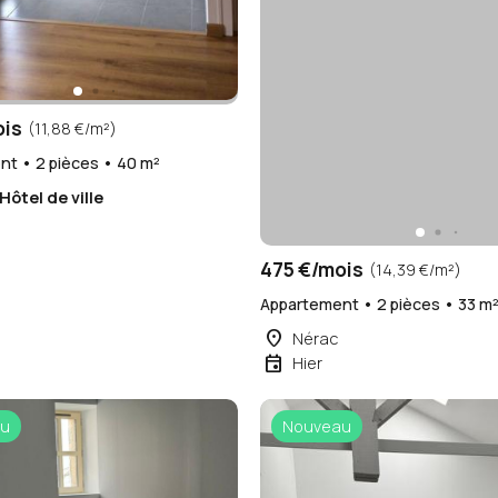
ois
(11,88 €/m²)
t • 2 pièces • 40 m²
Hôtel de ville
475 €/mois
(14,39 €/m²)
Appartement • 2 pièces • 33 m
place
Nérac
event
Hier
u
Nouveau