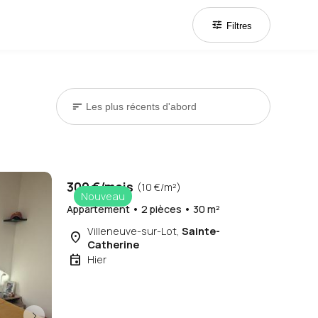
tune
Filtres
sort
300 €/mois
(10 €/m²)
Nouveau
Appartement • 2 pièces • 30 m²
Villeneuve-sur-Lot,
Sainte-
place
Catherine
event
Hier