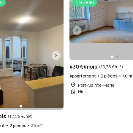
u
Nouveau
430 €/mois
(10,75 €/m²)
Appartement • 2 pièces • 40 m
place
Port-Sainte-Marie
event
Hier
ois
(12,29 €/m²)
t • 2 pièces • 35 m²