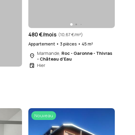
480 €/mois
(10,67 €/m²)
Appartement • 3 pièces • 45 m²
Marmande,
Roc - Garonne - Thivras
place
- Château d'Eau
event
Hier
²
Nouveau