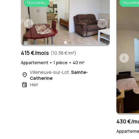
Nouveau
Nouvea
415 €/mois
(10,38 €/m²)
Appartement • 1 pièce • 40 m²
Villeneuve-sur-Lot,
Sainte-
place
Catherine
event
Hier
430 €/m
Appartemen