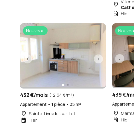
Villen
place
Cathe
event
Hier
Nouveau
Nouvea
439 €/m
432 €/mois
(12,34 €/m²)
Appartemen
Appartement • 1 pièce • 35 m²
place
place
Marm
Sainte-Livrade-sur-Lot
event
event
Hier
Hier