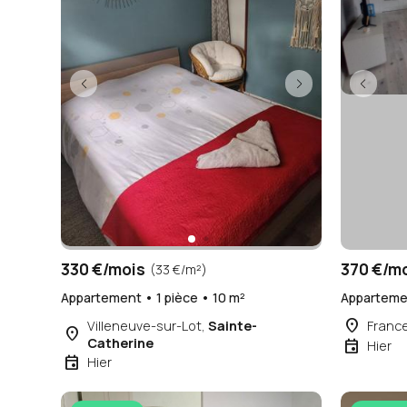
330 €/mois
370 €/m
(33 €/m²)
Appartement • 1 pièce • 10 m²
Appartemen
place
Villeneuve-sur-Lot,
Sainte-
Franc
place
Catherine
event
Hier
event
Hier