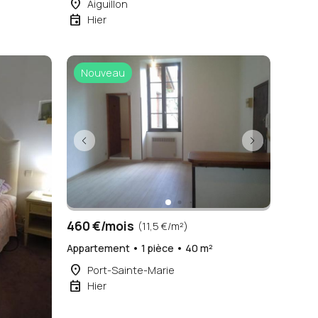
place
Aiguillon
event
Hier
Nouveau
460 €/mois
(11,5 €/m²)
Appartement • 1 pièce • 40 m²
place
Port-Sainte-Marie
event
Hier