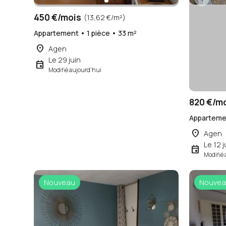
450 €/mois
(13,62 €/m²)
Appartement • 1 pièce • 33 m²
place
Agen
Le 29 juin
event
Modifié aujourd'hui
820 €/m
Appartemen
place
Agen
Le 12 j
event
Modifié 
Nouveau
Nouvea