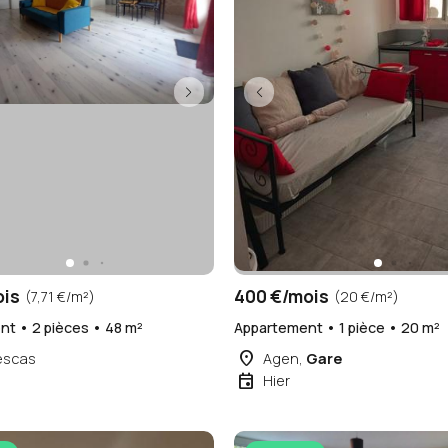
ois
400 €/mois
(7,71 €/m²)
(20 €/m²)
t • 2 pièces • 48 m²
Appartement • 1 pièce • 20 m²
place
escas
Agen,
Gare
event
Hier