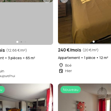
240 €/mois
ois
(20 €/m²)
(12,66 €/m²)
Appartement • 1 pièce • 12 m²
t • 3 pièces • 65 m²
place
Boé
event
Hier
uin
aujourd'hui
u
Nouveau