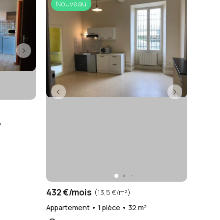
Nouveau
²
432 €/mois
(13,5 €/m²)
Appartement • 1 pièce • 32 m²