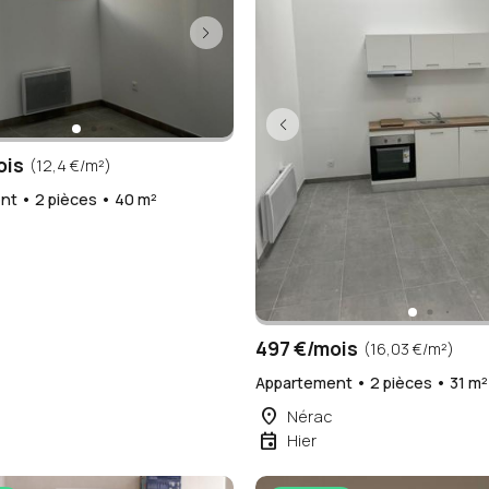
ois
(12,4 €/m²)
t • 2 pièces • 40 m²
497 €/mois
(16,03 €/m²)
Appartement • 2 pièces • 31 m²
place
Nérac
event
Hier