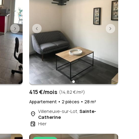
415 €/mois
(14,82 €/m²)
Appartement • 2 pièces • 28 m²
Villeneuve-sur-Lot,
Sainte-
place
Catherine
event
Hier