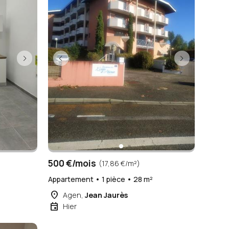
500 €/mois
(17,86 €/m²)
Appartement • 1 pièce • 28 m²
place
Agen,
Jean Jaurès
event
Hier