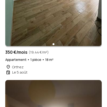
350 €/mois
(19,44 €/m²)
Appartement • 1 pièce • 18 m²
place
Orthez
event
Le 5 août