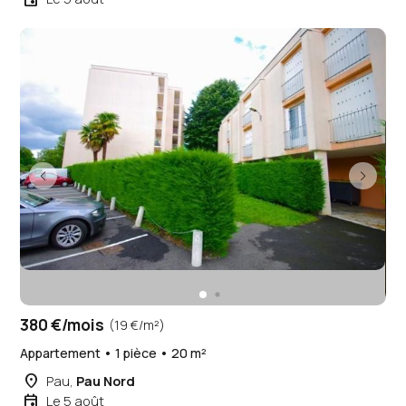
380 €/mois
(19 €/m²)
Appartement • 1 pièce • 20 m²
place
Pau,
Pau Nord
event
Le 5 août