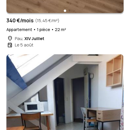
340 €/mois
(15,45 €/m²)
Appartement • 1 pièce • 22 m²
place
Pau,
XIV Juillet
event
Le 5 août