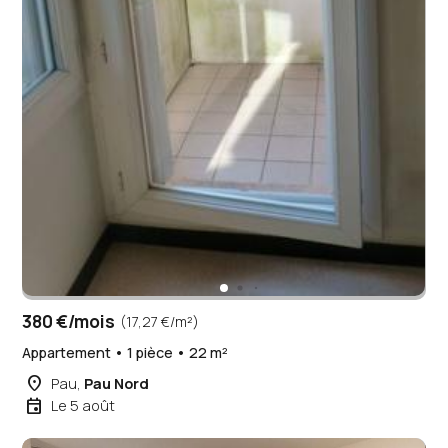
380 €/mois
(17,27 €/m²)
Appartement • 1 pièce • 22 m²
place
Pau,
Pau Nord
event
Le 5 août