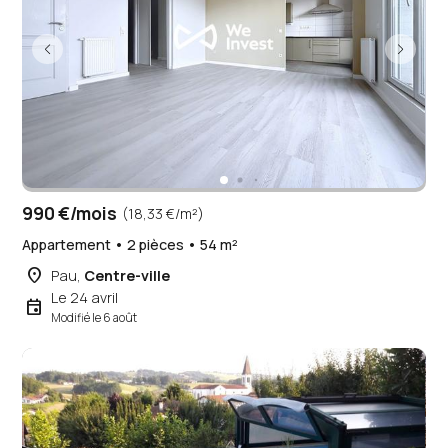
990 €/mois
(18,33 €/m²)
Appartement • 2 pièces • 54 m²
place
Pau,
Centre-ville
Le 24 avril
event
Modifié le 6 août