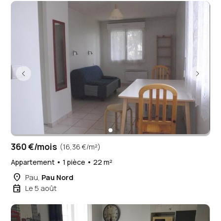
360 €/mois
(16,36 €/m²)
Appartement • 1 pièce • 22 m²
place
Pau,
Pau Nord
event
Le 5 août