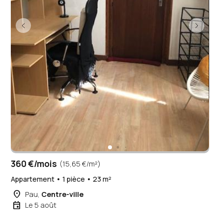
360 €/mois
(15,65 €/m²)
Appartement • 1 pièce • 23 m²
place
Pau,
Centre-ville
event
Le 5 août