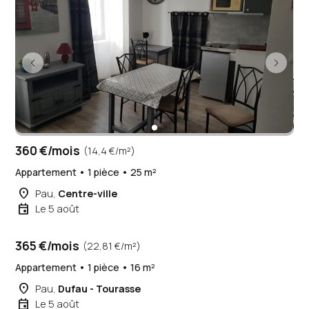
360 €/mois
(14,4 €/m²)
Appartement • 1 pièce • 25 m²
place
Pau,
Centre-ville
event
Le 5 août
365 €/mois
(22,81 €/m²)
Appartement • 1 pièce • 16 m²
place
Pau,
Dufau - Tourasse
event
Le 5 août