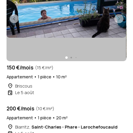
150 €/mois
(15 €/m²)
Appartement • 1 pièce • 10 m²
place
Briscous
event
Le 5 août
200 €/mois
(10 €/m²)
Appartement • 1 pièce • 20 m²
place
Biarritz,
Saint-Charles - Phare - Larochefoucauld