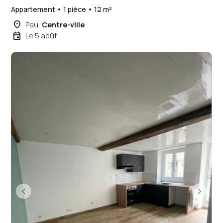
Appartement • 1 pièce • 12 m²
place
Pau,
Centre-ville
event
Le 5 août