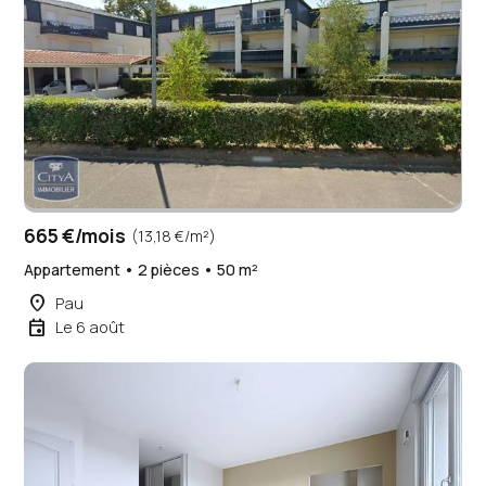
665 €/mois
(13,18 €/m²)
Appartement • 2 pièces • 50 m²
place
Pau
event
Le 6 août