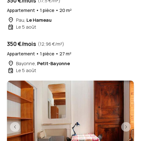
350 €/mois
(17,5 €/m²)
Appartement • 1 pièce • 20 m²
place
Pau,
Le Hameau
event
Le 5 août
350 €/mois
(12,96 €/m²)
Appartement • 1 pièce • 27 m²
place
Bayonne,
Petit-Bayonne
event
Le 5 août