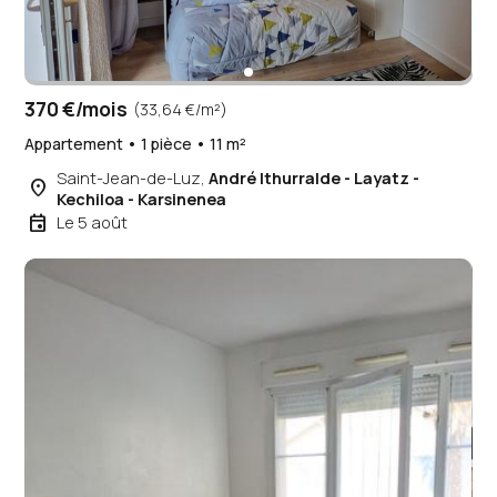
370 €/mois
(33,64 €/m²)
Appartement • 1 pièce • 11 m²
Saint-Jean-de-Luz,
André Ithurralde - Layatz -
place
Kechiloa - Karsinenea
event
Le 5 août