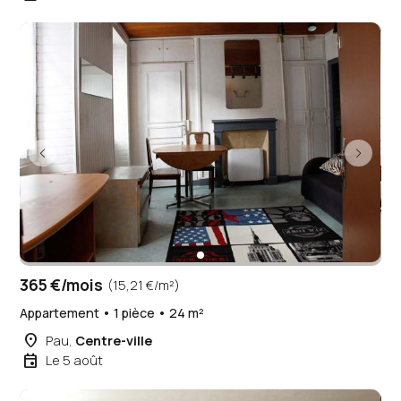
365 €/mois
(15,21 €/m²)
Appartement • 1 pièce • 24 m²
place
Pau,
Centre-ville
event
Le 5 août