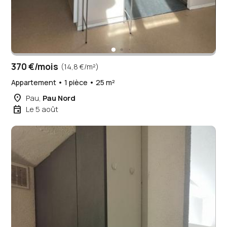
370 €/mois
(14,8 €/m²)
Appartement • 1 pièce • 25 m²
place
Pau,
Pau Nord
event
Le 5 août