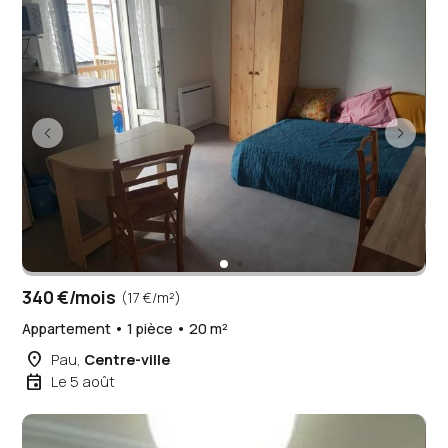
340 €/mois
(17 €/m²)
Appartement • 1 pièce • 20 m²
place
Pau,
Centre-ville
event
Le 5 août