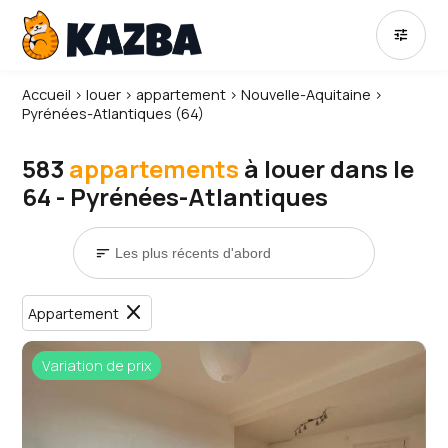
tune
Accueil
›
louer
›
appartement
›
Nouvelle-Aquitaine
›
Pyrénées-Atlantiques (64)
583
appartements
à louer dans le
64 - Pyrénées-Atlantiques
sort
close
Appartement
Variation de prix