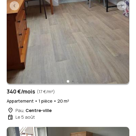
340 €/mois
(17 €/m²)
Appartement • 1 pièce • 20 m²
place
Pau,
Centre-ville
event
Le 5 août