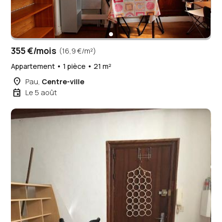
355 €/mois
(16,9 €/m²)
Appartement • 1 pièce • 21 m²
place
Pau,
Centre-ville
event
Le 5 août