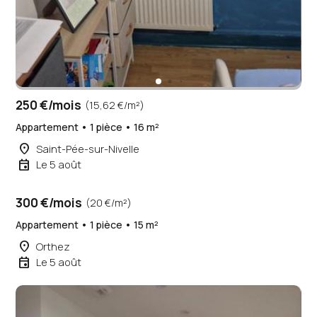
250 €/mois
(15,62 €/m²)
Appartement • 1 pièce • 16 m²
place
Saint-Pée-sur-Nivelle
event
Le 5 août
300 €/mois
(20 €/m²)
Appartement • 1 pièce • 15 m²
place
Orthez
event
Le 5 août