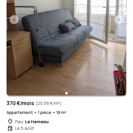
370 €/mois
(20,56 €/m²)
Appartement • 1 pièce • 18 m²
place
Pau,
Le Hameau
event
Le 5 août