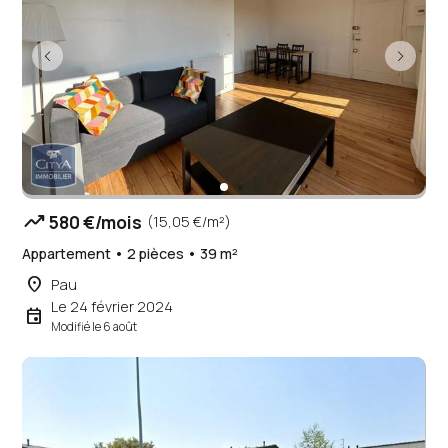
trending_up
580 €/mois
(15,05 €/m²)
Appartement • 2 pièces • 39 m²
place
Pau
Le 24 février 2024
event
Modifié le 6 août