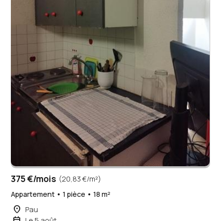
375 €/mois
(20,83 €/m²)
Appartement • 1 pièce • 18 m²
place
Pau
event
Le 5 août