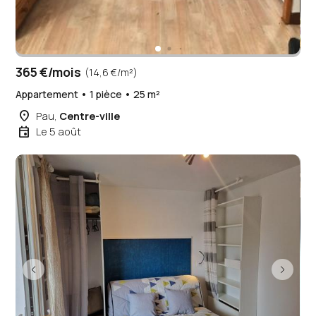
365 €/mois
(14,6 €/m²)
Appartement • 1 pièce • 25 m²
place
Pau,
Centre-ville
event
Le 5 août