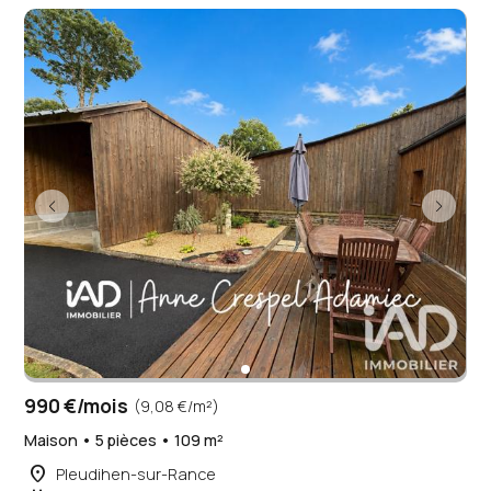
990 €/mois
(9,08 €/m²)
Maison • 5 pièces • 109 m²
place
Pleudihen-sur-Rance