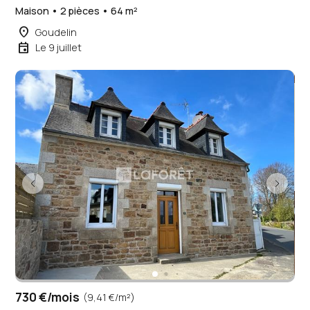
Maison • 2 pièces • 64 m²
place
Goudelin
event
Le 9 juillet
730 €/mois
(9,41 €/m²)