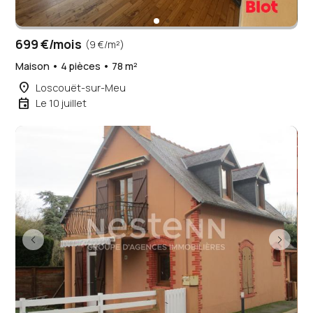
699 €/mois
(9 €/m²)
Maison • 4 pièces • 78 m²
place
Loscouët-sur-Meu
event
Le 10 juillet