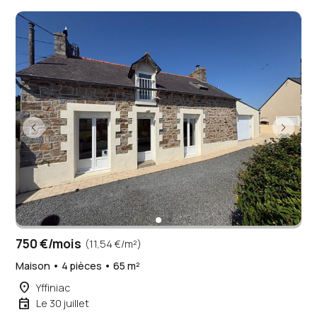
750 €/mois
(11,54 €/m²)
Maison • 4 pièces • 65 m²
place
Yffiniac
event
Le 30 juillet