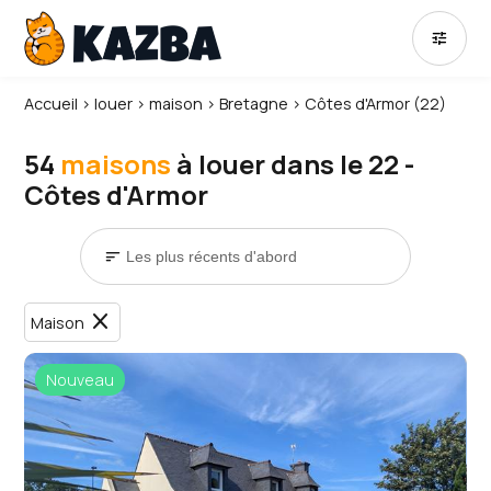
tune
Accueil
›
louer
›
maison
›
Bretagne
›
Côtes d'Armor (22)
54
maisons
à louer dans le 22 -
Côtes d'Armor
sort
close
Maison
Nouveau