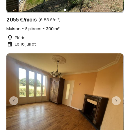
2 055 €/mois
(6,85 €/m²)
Maison • 8 pièces • 300 m²
place
Plérin
event
Le 16 juillet