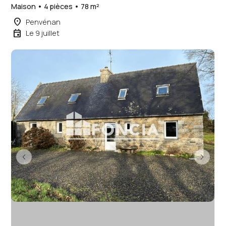
Maison • 4 pièces • 78 m²
place
Penvénan
event
Le 9 juillet