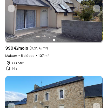
990 €/mois
(9,25 €/m²)
Maison • 5 pièces • 107 m²
place
Quintin
event
Hier