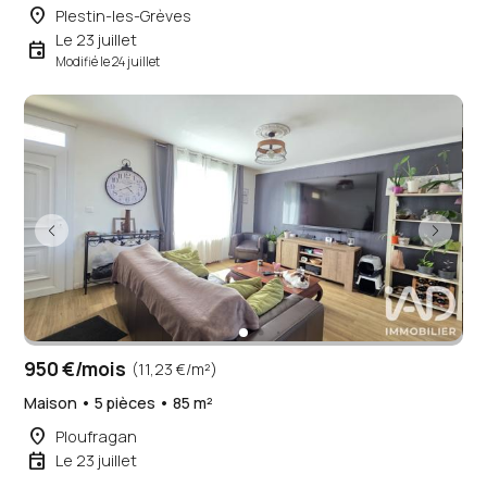
place
Plestin-les-Grèves
Le 23 juillet
event
Modifié le 24 juillet
950 €/mois
(11,23 €/m²)
Maison • 5 pièces • 85 m²
place
Ploufragan
event
Le 23 juillet