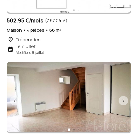
502,95 €/mois
(7,57 €/m²)
Maison • 4 pièces • 66 m²
place
Trébeurden
Le 7 juillet
event
Modifié le 9 juillet