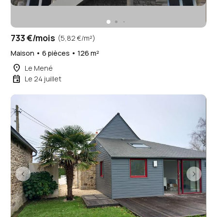
733 €/mois
(5,82 €/m²)
Maison • 6 pièces • 126 m²
place
Le Mené
event
Le 24 juillet