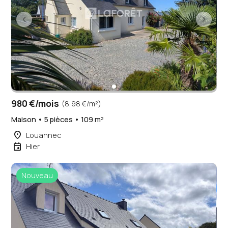
980 €/mois
(8,98 €/m²)
Maison • 5 pièces • 109 m²
place
Louannec
event
Hier
Nouveau