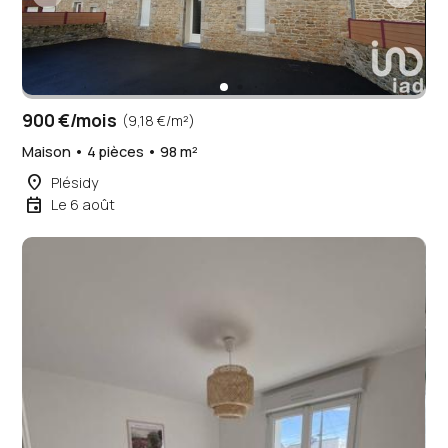
900 €/mois
(9,18 €/m²)
Maison • 4 pièces • 98 m²
place
Plésidy
event
Le 6 août