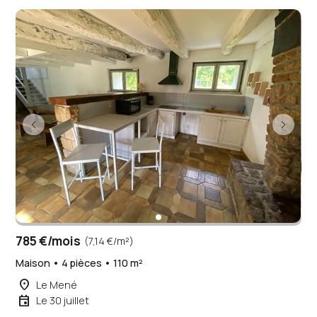
785 €/mois
(7,14 €/m²)
Maison • 4 pièces • 110 m²
place
Le Mené
event
Le 30 juillet