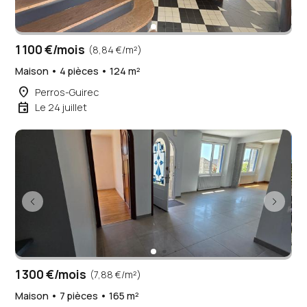
1 100 €/mois
(8,84 €/m²)
Maison • 4 pièces • 124 m²
place
Perros-Guirec
event
Le 24 juillet
1 300 €/mois
(7,88 €/m²)
Maison • 7 pièces • 165 m²