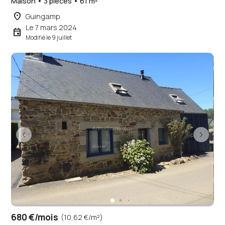
Maison • 3 pièces • 61 m²
place
Guingamp
Le 7 mars 2024
event
Modifié le 9 juillet
680 €/mois
(10,62 €/m²)