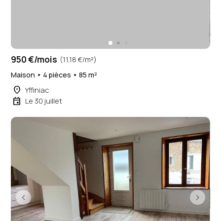
950 €/mois
(11,18 €/m²)
Maison • 4 pièces • 85 m²
place
Yffiniac
event
Le 30 juillet