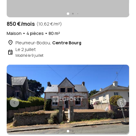
850 €/mois
(10,62 €/m²)
Maison • 4 pièces • 80 m²
place
Pleumeur-Bodou,
Centre Bourg
Le 2 juillet
event
Modifié le 9 juillet