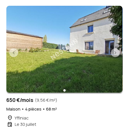
650 €/mois
(9,56 €/m²)
Maison • 4 pièces • 68 m²
place
Yffiniac
event
Le 30 juillet