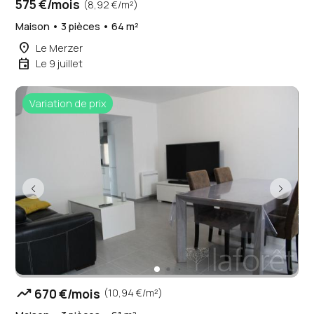
575 €/mois
(8,92 €/m²)
Maison • 3 pièces • 64 m²
place
Le Merzer
event
Le 9 juillet
Variation de prix
trending_up
670 €/mois
(10,94 €/m²)