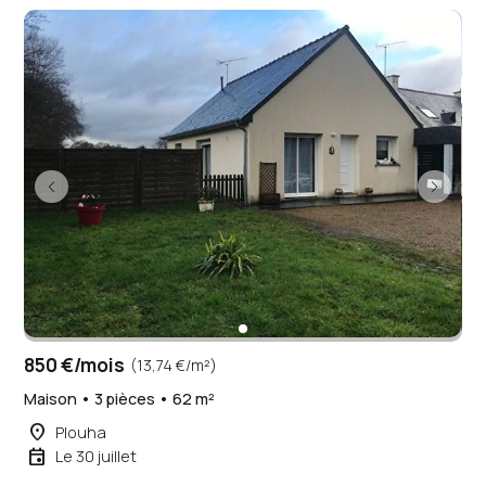
850 €/mois
(13,74 €/m²)
Maison • 3 pièces • 62 m²
place
Plouha
event
Le 30 juillet