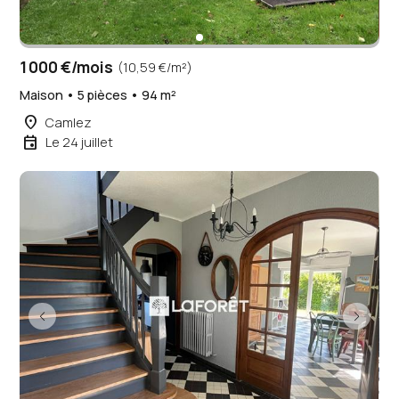
1 000 €/mois
(10,59 €/m²)
Maison • 5 pièces • 94 m²
place
Camlez
event
Le 24 juillet