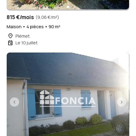
815 €/mois
(9,06 €/m²)
Maison • 4 pièces • 90 m²
place
Plémet
event
Le 10 juillet