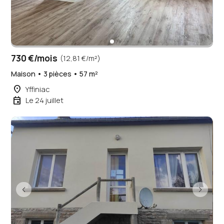
730 €/mois
(12,81 €/m²)
Maison • 3 pièces • 57 m²
place
Yffiniac
event
Le 24 juillet