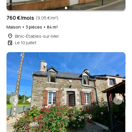
760 €/mois
(9,05 €/m²)
Maison • 3 pièces • 84 m²
place
Binic-Étables-sur-Mer
event
Le 10 juillet