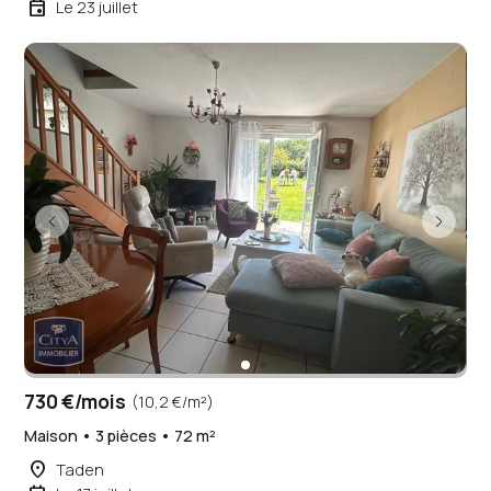
event
Le 23 juillet
730 €/mois
(10,2 €/m²)
Maison • 3 pièces • 72 m²
place
Taden