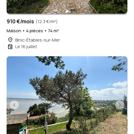
910 €/mois
(12,3 €/m²)
Maison • 4 pièces • 74 m²
place
Binic-Étables-sur-Mer
event
Le 16 juillet