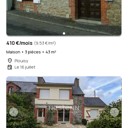
410 €/mois
(9,53 €/m²)
Maison • 3 pièces • 43 m²
place
Plouisy
event
Le 16 juillet