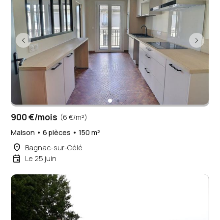
900 €/mois
(6 €/m²)
Maison • 6 pièces • 150 m²
place
Bagnac-sur-Célé
event
Le 25 juin