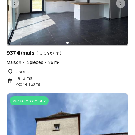
937 €/mois
(10,94 €/m²)
Maison • 4 pièces • 86 m²
place
Issepts
Le 13 mai
event
Modifié le 28 mai
Variation de prix