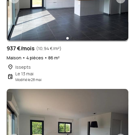
937 €/mois
(10,94 €/m²)
Maison • 4 pièces • 86 m²
place
Issepts
Le 13 mai
event
Modifié le 28 mai