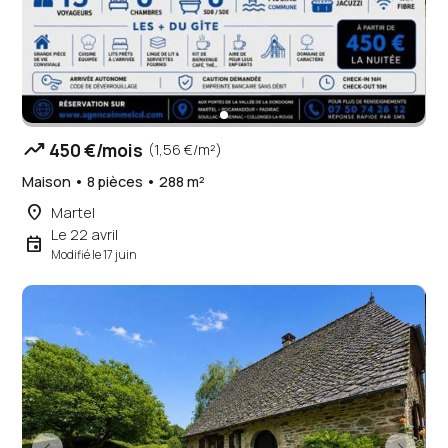
trending_up
450 €/mois
(1,56 €/m²)
Maison • 8 pièces • 288 m²
place
Martel
Le 22 avril
event
Modifié le 17 juin