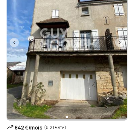
trending_up
842 €/mois
(6,21 €/m²)