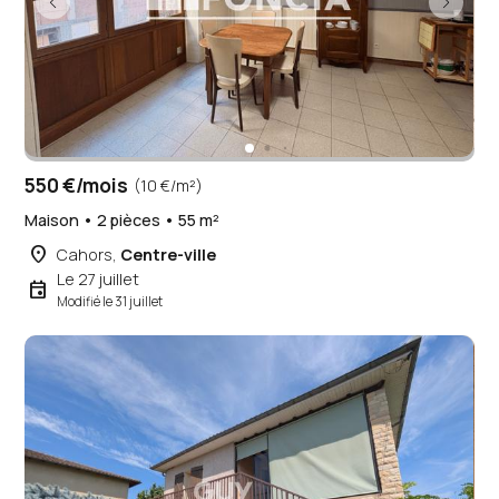
550 €/mois
(10 €/m²)
Maison • 2 pièces • 55 m²
place
Cahors,
Centre-ville
Le 27 juillet
event
Modifié le 31 juillet