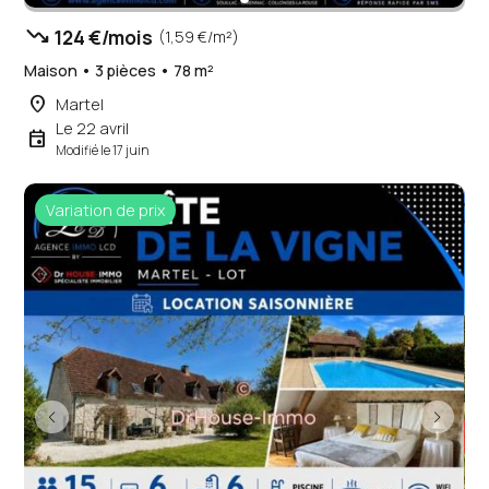
trending_down
124 €/mois
(1,59 €/m²)
Maison • 3 pièces • 78 m²
place
Martel
Le 22 avril
event
Modifié le 17 juin
Variation de prix