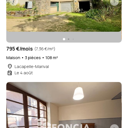
795 €/mois
(7,36 €/m²)
Maison • 3 pièces • 108 m²
place
Lacapelle-Marival
event
Le 4 août