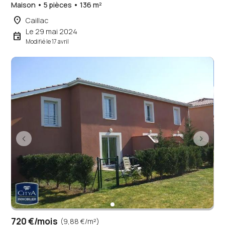
Maison • 5 pièces • 136 m²
place
Caillac
Le 29 mai 2024
event
Modifié le 17 avril
720 €/mois
(9,88 €/m²)