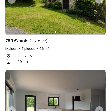
750 €/mois
(7,81 €/m²)
Maison • 3 pièces • 96 m²
place
Laval-de-Cère
event
Le 29 mai