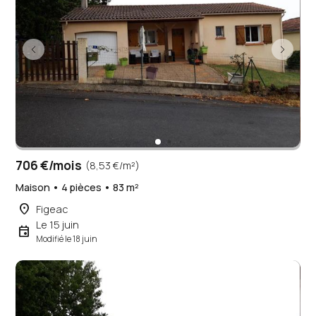
706 €/mois
(8,53 €/m²)
Maison • 4 pièces • 83 m²
place
Figeac
Le 15 juin
event
Modifié le 18 juin