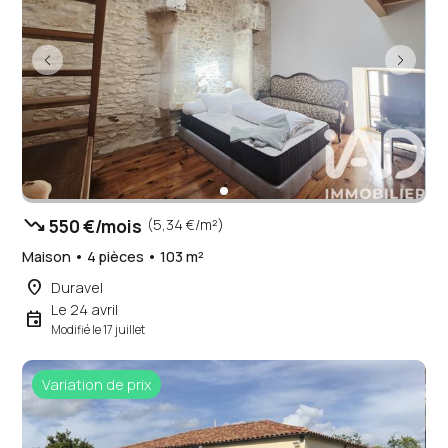
trending_down
550 €/mois
(5,34 €/m²)
Maison • 4 pièces • 103 m²
place
Duravel
Le 24 avril
event
Modifié le 17 juillet
Variation de prix