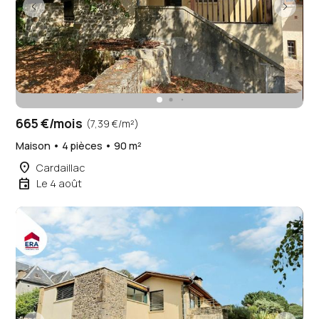
665 €/mois
(7,39 €/m²)
Maison • 4 pièces • 90 m²
place
Cardaillac
event
Le 4 août