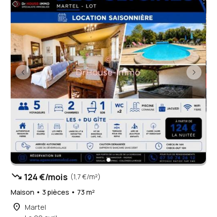
trending_down
124 €/mois
(1,7 €/m²)
Maison • 3 pièces • 73 m²
place
Martel