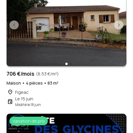
706 €/mois
(8,53 €/m²)
Maison • 4 pièces • 83 m²
place
Figeac
Le 15 juin
event
Modifié le 18 juin
Variation de prix