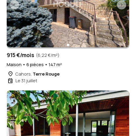
915 €/mois
(6,22 €/m²)
Maison • 6 pièces • 147 m²
place
Cahors,
Terre Rouge
event
Le 31 juillet