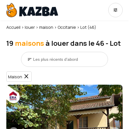
tune
Accueil
›
louer
›
maison
›
Occitanie
›
Lot (46)
19
maisons
à louer dans le 46 - Lot
sort
close
Maison