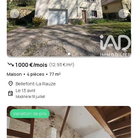
trending_down
1 000 €/mois
(12,93 €/m²)
Maison • 4 pièces • 77 m²
place
Bellefont-La Rauze
Le 13 avril
event
Modifié le 18 juillet
Variation de prix