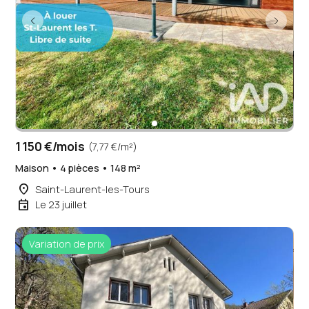
1 150 €/mois
(7,77 €/m²)
Maison • 4 pièces • 148 m²
place
Saint-Laurent-les-Tours
event
Le 23 juillet
Variation de prix