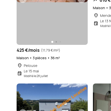
616 €
Maison • 3
place
Mend
Le 13 
event
Modifié l
425 €/mois
(11,79 €/m²)
Maison • 3 pièces • 36 m²
place
Pelouse
Le 15 mai
event
Modifié le 28 juillet