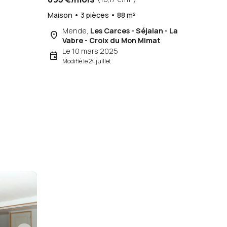
Maison • 3 pièces • 88 m²
Mende,
Les Carces - Séjalan - La
place
Vabre - Croix du Mon Mimat
Le 10 mars 2025
event
Modifié le 24 juillet