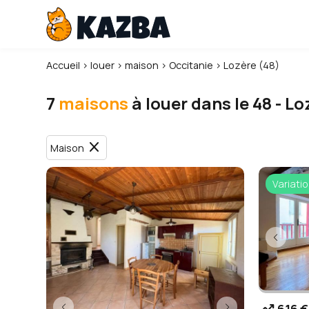
Accueil
›
louer
›
maison
›
Occitanie
›
Lozère (48)
7
maisons
à louer dans le 48 - Lo
close
Maison
Variatio
trending_up