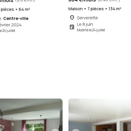
/mois
Maison • 7 pièces • 134 m²
 pièces • 64 m²
place
Serverette
e,
Centre-ville
Le 8 juin
février 2024
event
Modifié le 24 juillet
e 24 juillet