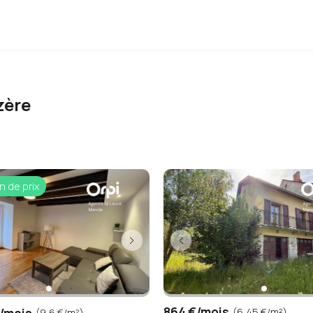
zère
n de prix
864 €/mois
(6,45 €/m²)
(9,6 €/m²)