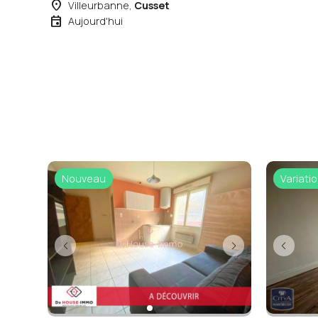
place
Villeurbanne,
Cusset
event
Aujourd'hui
Nouveau
Variatio