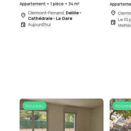
Appartement • 1 pièce • 34 m²
Appartemen
place
Clermont-Ferrand,
Delille -
Clerm
place
Cathédrale - La Gare
Le 10 j
event
event
Aujourd'hui
Modifié 
Nouveau
Nouvea