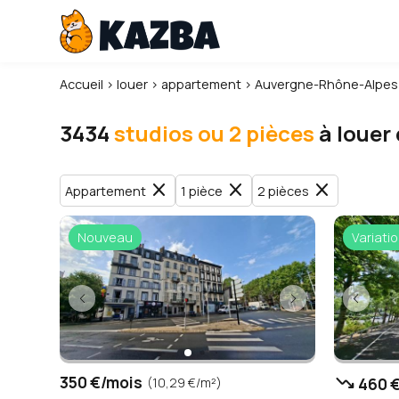
Accueil
›
louer
›
appartement
›
Auvergne-Rhône-Alpes
3434
studios ou 2 pièces
à louer
close
close
close
Appartement
1 pièce
2 pièces
Nouveau
Variatio
trending_down
350 €/mois
460 €
(10,29 €/m²)