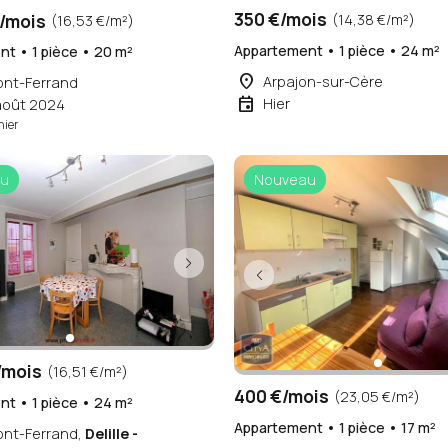
/mois
(16,53 €/m²)
t • 1 pièce • 20 m²
ont-Ferrand
août 2024
hier
350 €/mois
(14,38 €/m²)
Appartement • 1 pièce • 24 m²
place
Arpajon-sur-Cère
event
Hier
u
Nouveau