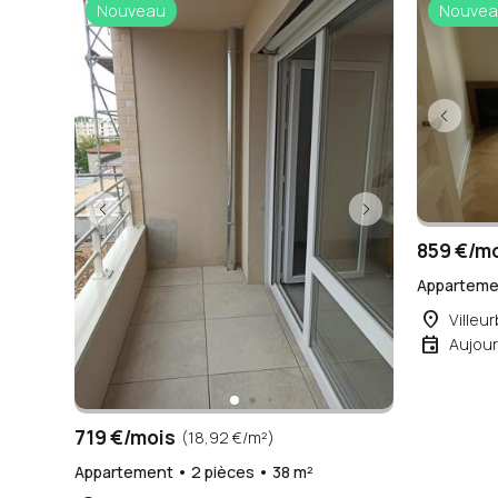
Nouveau
Nouvea
859 €/m
Appartemen
place
Villeu
event
Aujour
719 €/mois
(18,92 €/m²)
Appartement • 2 pièces • 38 m²