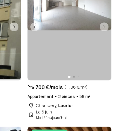
trending_down
700 €/mois
(11,86 €/m²)
Appartement • 2 pièces • 59 m²
place
Chambéry,
Laurier
Le 6 juin
event
Modifié aujourd'hui