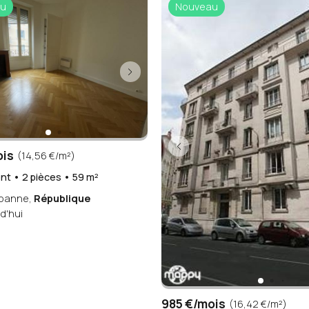
u
Nouveau
ois
(14,56 €/m²)
t • 2 pièces • 59 m²
rbanne,
République
d'hui
985 €/mois
(16,42 €/m²)