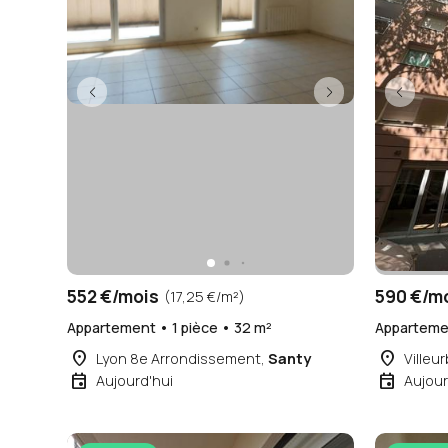
552 €/mois
590 €/m
(17,25 €/m²)
Appartement • 1 pièce • 32 m²
Appartemen
place
place
Lyon 8e Arrondissement,
Santy
Villeu
event
event
Aujourd'hui
Aujour