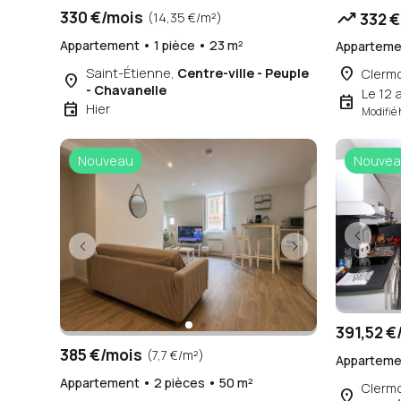
trending_up
330 €/mois
332 €
(14,35 €/m²)
Appartement • 1 pièce • 23 m²
Appartemen
place
Saint-Étienne,
Centre-ville - Peuple
Clerm
place
- Chavanelle
Le 12 
event
event
Hier
Modifié 
Nouveau
Nouvea