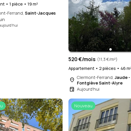
t • 1 pièce • 19 m²
ont-Ferrand,
Saint-Jacques
uin
aujourd'hui
520 €/mois
(11,3 €/m²)
Appartement • 2 pièces • 46 m
Clermont-Ferrand,
Jaude -
place
Fontgiève Saint-Alyre
event
Aujourd'hui
u
Nouveau