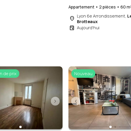
Appartement • 2 pièces • 60 m
Lyon 6e Arrondissement,
L
place
Brotteaux
event
Aujourd'hui
n de prix
Nouveau