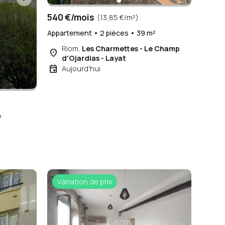
540 €/mois
(13,85 €/m²)
Appartement • 2 pièces • 39 m²
Riom,
Les Charmettes - Le Champ
place
d'Ojardias - Layat
event
Aujourd'hui
²
Variation de prix