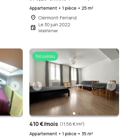
Appartement • 1 pièce • 25 m²
place
Clermont-Ferrand
Le 30 juin 2022
event
Modifié hier
Nouveau