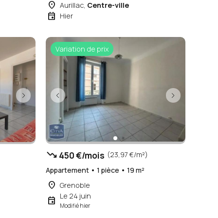
410 €/mois
(11,56 €/m²)
Appartement • 1 pièce • 35 m²
place
Aurillac,
Centre-ville
event
Hier
Variation de prix