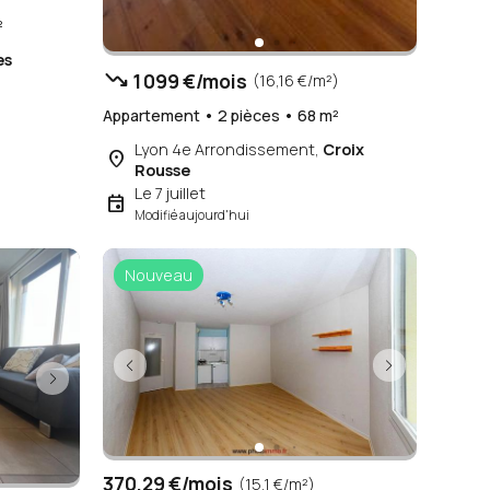
²
es
trending_down
1 099 €/mois
(16,16 €/m²)
Appartement • 2 pièces • 68 m²
Lyon 4e Arrondissement,
Croix
place
Rousse
Le 7 juillet
event
Modifié aujourd'hui
Nouveau
370,29 €/mois
(15,1 €/m²)