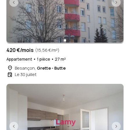
420 €/mois
(15,56 €/m²)
Appartement • 1 pièce • 27 m²
place
Besançon,
Grette - Butte
event
Le 30 juillet