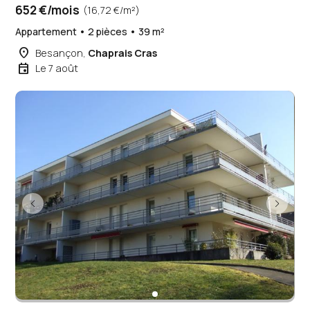
652 €/mois
(16,72 €/m²)
Appartement • 2 pièces • 39 m²
place
Besançon,
Chaprais Cras
event
Le 7 août