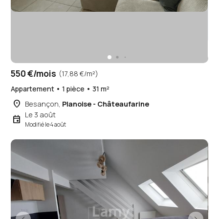
550 €/mois
(17,88 €/m²)
Appartement • 1 pièce • 31 m²
place
Besançon,
Planoise - Châteaufarine
Le 3 août
event
Modifié le 4 août