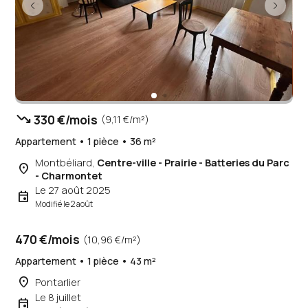
trending_down
330 €/mois
(9,11 €/m²)
Appartement • 1 pièce • 36 m²
Montbéliard,
Centre-ville - Prairie - Batteries du Parc
place
- Charmontet
Le 27 août 2025
event
Modifié le 2 août
470 €/mois
(10,96 €/m²)
Appartement • 1 pièce • 43 m²
place
Pontarlier
Le 8 juillet
event