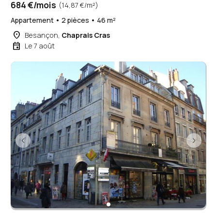
684 €/mois
(14,87 €/m²)
Appartement • 2 pièces • 46 m²
place
Besançon,
Chaprais Cras
event
Le 7 août