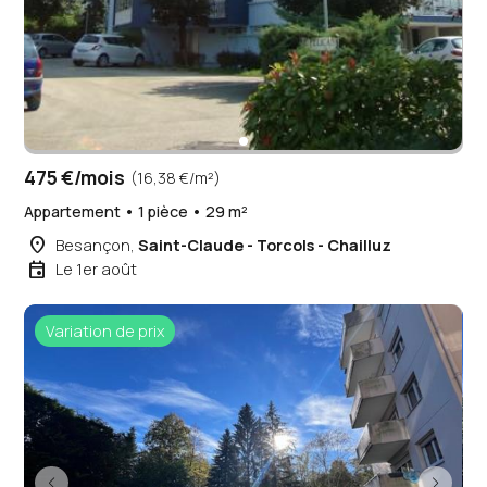
475 €/mois
(16,38 €/m²)
Appartement • 1 pièce • 29 m²
place
Besançon,
Saint-Claude - Torcols - Chailluz
event
Le 1er août
Variation de prix