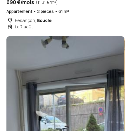
690 €/mois
(11,31 €/m²)
Appartement • 2 pièces • 61 m²
place
Besançon,
Boucle
event
Le 7 août