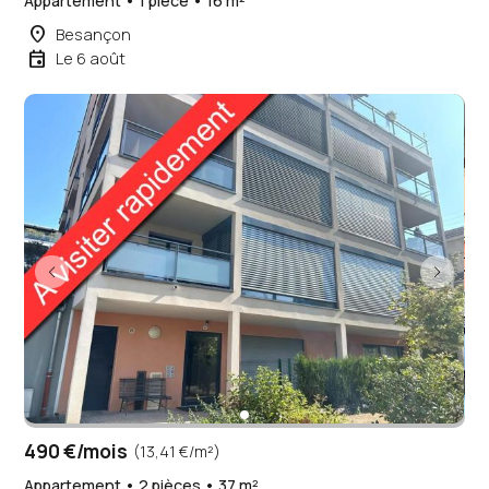
Appartement • 1 pièce • 16 m²
place
Besançon
event
Le 6 août
490 €/mois
(13,41 €/m²)
Appartement • 2 pièces • 37 m²