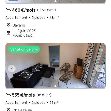
trending_down
460 €/mois
(9,66 €/m²)
Appartement • 2 pièces • 48 m²
place
Bavans
Le 2 juin 2023
event
Modifié le 5 août
Variation de prix
trending_down
555 €/mois
(15 €/m²)
Appartement • 2 pièces • 37 m²
place
Chalezeule