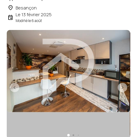
place
Besançon
Le 13 février 2025
event
Modifié le 6 août