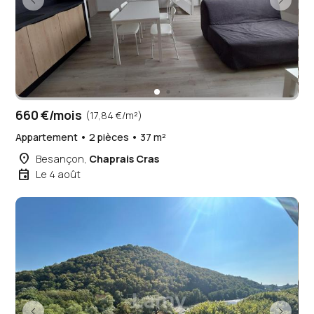
660 €/mois
(17,84 €/m²)
Appartement • 2 pièces • 37 m²
place
Besançon,
Chaprais Cras
event
Le 4 août