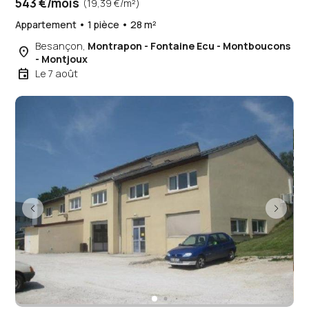
543 €/mois
(19,39 €/m²)
Appartement • 1 pièce • 28 m²
Besançon,
Montrapon - Fontaine Ecu - Montboucons
place
- Montjoux
event
Le 7 août