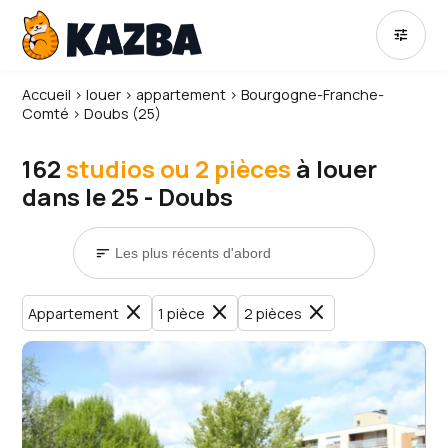
tune
Accueil
›
louer
›
appartement
›
Bourgogne-Franche-
Comté
›
Doubs (25)
162
studios ou 2 pièces
à louer
dans le 25 - Doubs
sort
close
close
close
Appartement
1 pièce
2 pièces