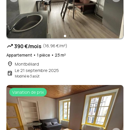
trending_up
390 €/mois
(16,96 €/m²)
Appartement • 1 pièce • 23 m²
place
Montbéliard
Le 21 septembre 2025
event
Modifié le 3 août
Variation de prix