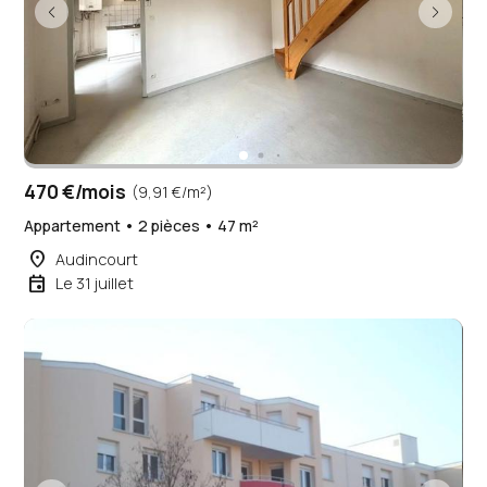
470 €/mois
(9,91 €/m²)
Appartement • 2 pièces • 47 m²
place
Audincourt
event
Le 31 juillet