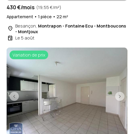
430 €/mois
(19,55 €/m²)
Appartement • 1 pièce • 22 m²
Besançon,
Montrapon - Fontaine Ecu - Montboucons
place
- Montjoux
event
Le 5 août
Variation de prix