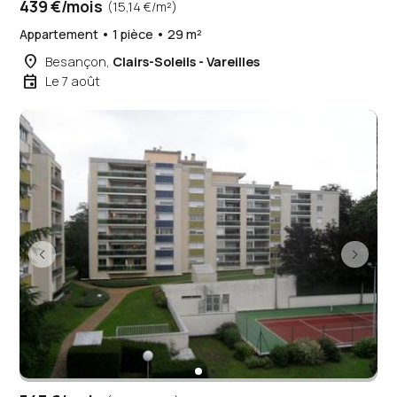
439 €/mois
(15,14 €/m²)
Appartement • 1 pièce • 29 m²
place
Besançon,
Clairs-Soleils - Vareilles
event
Le 7 août