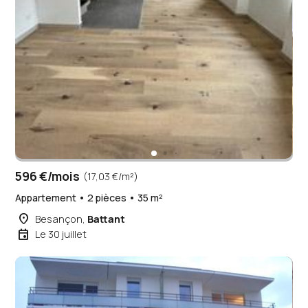
596 €/mois
(17,03 €/m²)
Appartement • 2 pièces • 35 m²
place
Besançon,
Battant
event
Le 30 juillet