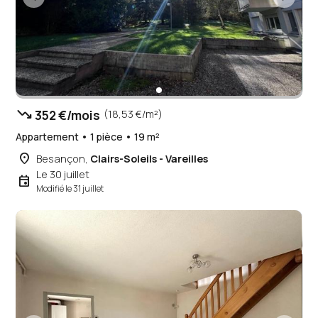
trending_down
352 €/mois
(18,53 €/m²)
Appartement • 1 pièce • 19 m²
place
Besançon,
Clairs-Soleils - Vareilles
Le 30 juillet
event
Modifié le 31 juillet