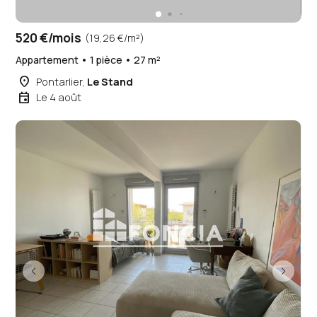
520 €/mois
(19,26 €/m²)
Appartement • 1 pièce • 27 m²
place
Pontarlier,
Le Stand
event
Le 4 août