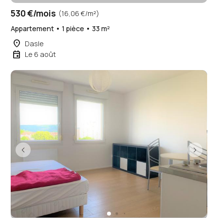
530 €/mois
(16,06 €/m²)
Appartement • 1 pièce • 33 m²
place
Dasle
event
Le 6 août