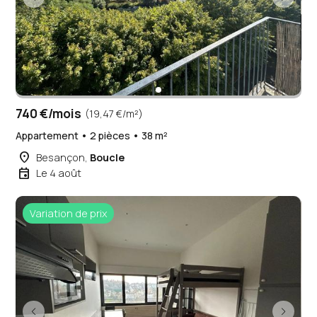
740 €/mois
(19,47 €/m²)
Appartement • 2 pièces • 38 m²
place
Besançon,
Boucle
event
Le 4 août
Variation de prix