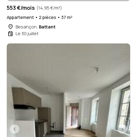
553 €/mois
(14,95 €/m²)
Appartement • 2 pièces • 37 m²
place
Besançon,
Battant
event
Le 30 juillet