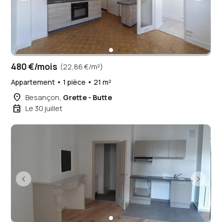
480 €/mois
(22,86 €/m²)
Appartement • 1 pièce • 21 m²
place
Besançon,
Grette - Butte
event
Le 30 juillet