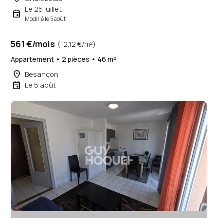
Le 25 juillet
event
Modifié le 5 août
561 €/mois
(12,12 €/m²)
Appartement • 2 pièces • 46 m²
place
Besançon
event
Le 5 août