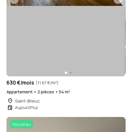
630 €/mois
(11,67 €/m²)
Appartement • 2 pièces • 54 m²
place
Saint-Brieuc
event
Aujourd'hui
Nouveau