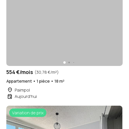
554 €/mois
(30,78 €/m²)
Appartement • 1 pièce • 18 m²
place
Paimpol
event
Aujourd'hui
Variation de prix