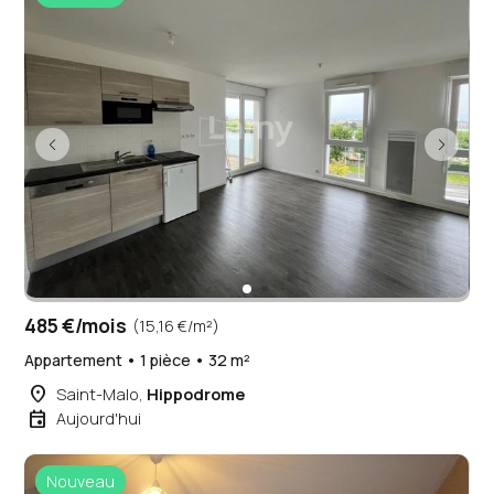
485 €/mois
(15,16 €/m²)
Appartement • 1 pièce • 32 m²
place
Saint-Malo,
Hippodrome
event
Aujourd'hui
Nouveau