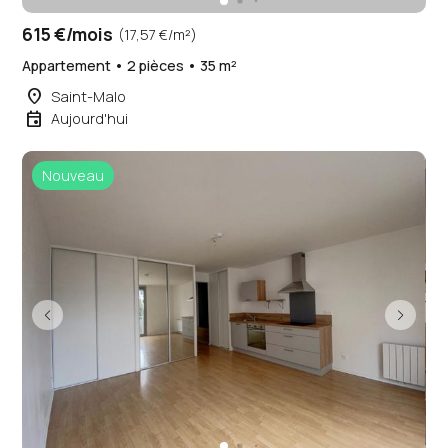
615 €/mois
(17,57 €/m²)
Appartement • 2 pièces • 35 m²
place
Saint-Malo
event
Aujourd'hui
Nouveau