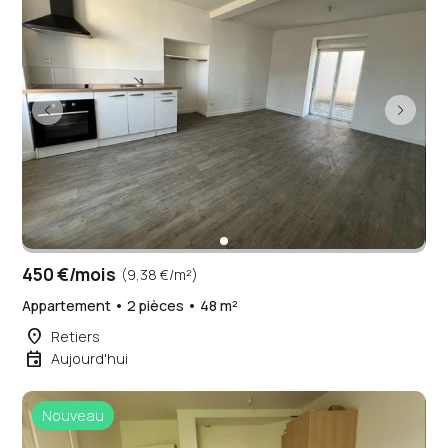
450 €/mois
(9,38 €/m²)
Appartement • 2 pièces • 48 m²
place
Retiers
event
Aujourd'hui
Nouveau