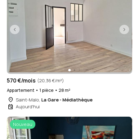
570 €/mois
(20,36 €/m²)
Appartement • 1 pièce • 28 m²
place
Saint-Malo,
La Gare - Médiathèque
event
Aujourd'hui
Nouveau