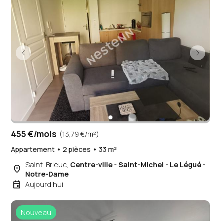
455 €/mois
(13,79 €/m²)
Appartement • 2 pièces • 33 m²
Saint-Brieuc,
Centre-ville - Saint-Michel - Le Légué -
place
Notre-Dame
event
Aujourd'hui
Nouveau