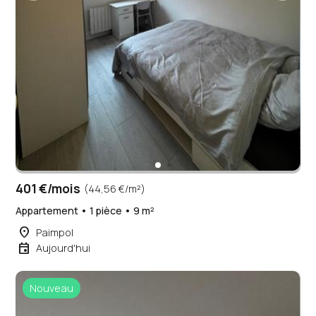
401 €/mois
(44,56 €/m²)
Appartement • 1 pièce • 9 m²
place
Paimpol
event
Aujourd'hui
Nouveau