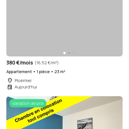
380 €/mois
(16,52 €/m²)
Appartement • 1 pièce • 23 m²
place
Ploërmel
event
Aujourd'hui
Variation de prix