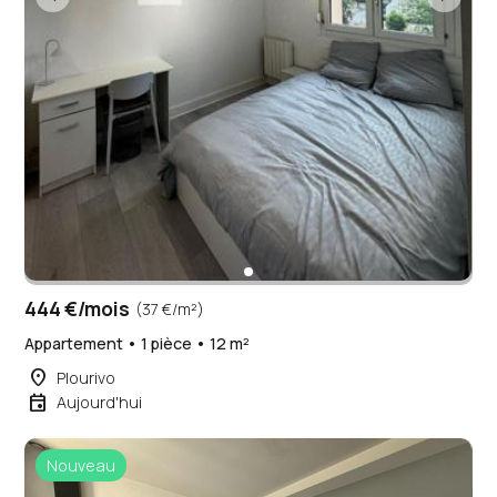
444 €/mois
(37 €/m²)
Appartement • 1 pièce • 12 m²
place
Plourivo
event
Aujourd'hui
Nouveau