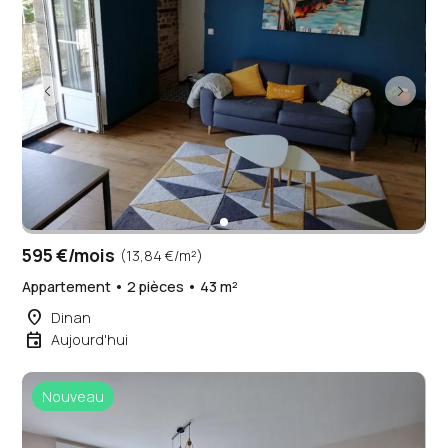
595 €/mois
(13,84 €/m²)
Appartement • 2 pièces • 43 m²
place
Dinan
event
Aujourd'hui
Nouveau