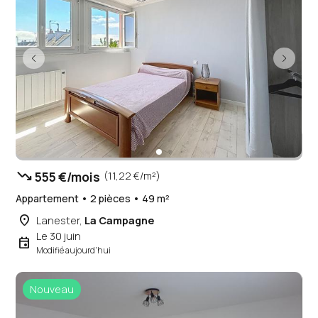
trending_down
555 €/mois
(11,22 €/m²)
Appartement • 2 pièces • 49 m²
place
Lanester,
La Campagne
Le 30 juin
event
Modifié aujourd'hui
Nouveau