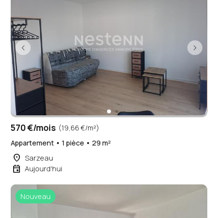
570 €/mois
(19,66 €/m²)
Appartement • 1 pièce • 29 m²
place
Sarzeau
event
Aujourd'hui
Nouveau