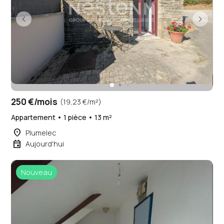
250 €/mois
(19,23 €/m²)
Appartement • 1 pièce • 13 m²
place
Plumelec
event
Aujourd'hui
Nouveau