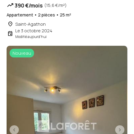
trending_up
390 €/mois
(15,6 €/m²)
Appartement • 2 pièces • 25 m²
place
Saint-Agathon
Le 3 octobre 2024
event
Modifié aujourd'hui
Nouveau