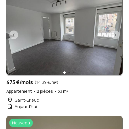
475 €/mois
(14,39 €/m²)
Appartement • 2 pièces • 33 m²
place
Saint-Brieuc
event
Aujourd'hui
Nouveau