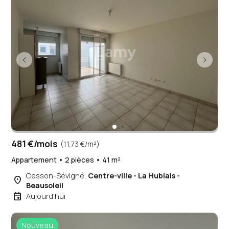
481 €/mois
(11,73 €/m²)
Appartement • 2 pièces • 41 m²
Cesson-Sévigné,
Centre-ville - La Hublais -
place
Beausoleil
event
Aujourd'hui
Nouveau