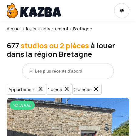
tune
Accueil
›
louer
›
appartement
›
Bretagne
677
studios ou 2 pièces
à louer
dans la région Bretagne
sort
close
close
close
Appartement
1 pièce
2 pièces
Nouveau