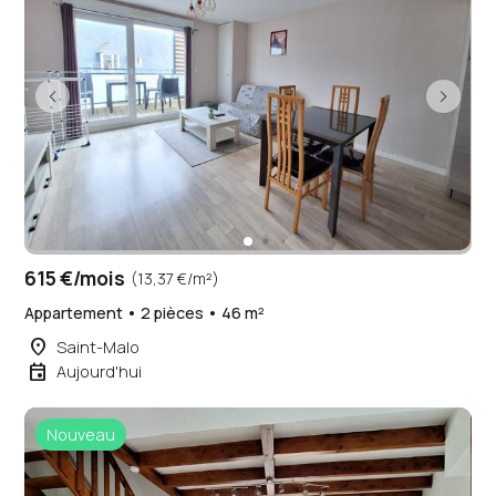
615 €/mois
(13,37 €/m²)
Appartement • 2 pièces • 46 m²
place
Saint-Malo
event
Aujourd'hui
Nouveau