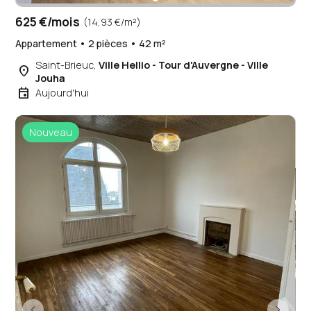
625 €/mois
(14,93 €/m²)
Appartement • 2 pièces • 42 m²
Saint-Brieuc,
Ville Hellio - Tour d'Auvergne - Ville
place
Jouha
event
Aujourd'hui
Nouveau