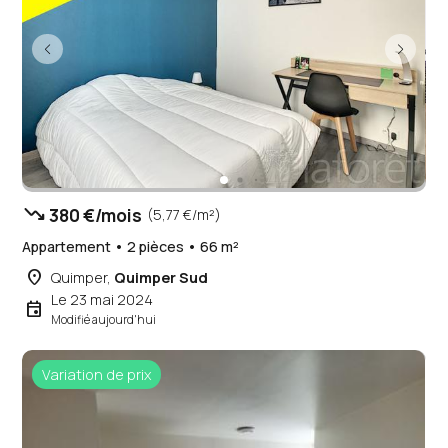
trending_down
380 €/mois
(5,77 €/m²)
Appartement • 2 pièces • 66 m²
place
Quimper,
Quimper Sud
Le 23 mai 2024
event
Modifié aujourd'hui
Variation de prix