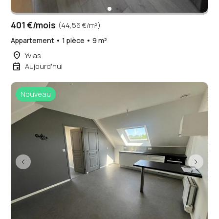
401 €/mois
(44,56 €/m²)
Appartement • 1 pièce • 9 m²
place
Yvias
event
Aujourd'hui
Nouveau