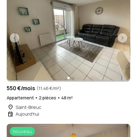
550 €/mois
(11,46 €/m²)
Appartement • 2 pièces • 48 m²
place
Saint-Brieuc
event
Aujourd'hui
Nouveau