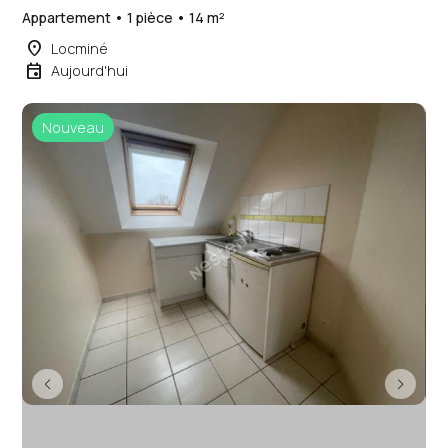
Appartement • 1 pièce • 14 m²
place
Locminé
event
Aujourd'hui
Nouveau