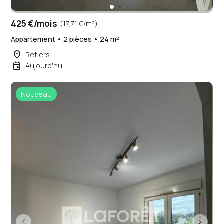
425 €/mois
(17,71 €/m²)
Appartement • 2 pièces • 24 m²
place
Retiers
event
Aujourd'hui
Nouveau