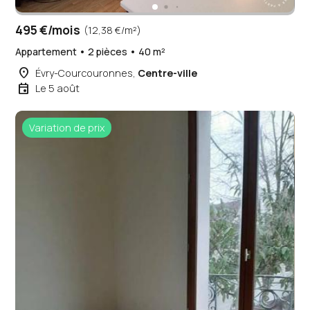
495 €/mois
(12,38 €/m²)
Appartement • 2 pièces • 40 m²
place
Évry-Courcouronnes,
Centre-ville
event
Le 5 août
Variation de prix