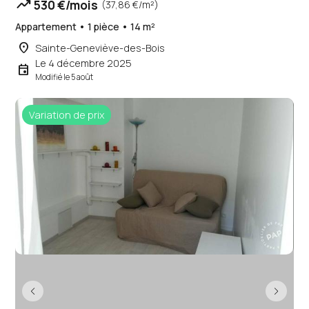
trending_up
530 €/mois
(37,86 €/m²)
Appartement • 1 pièce • 14 m²
place
Sainte-Geneviève-des-Bois
Le 4 décembre 2025
event
Modifié le 5 août
Variation de prix