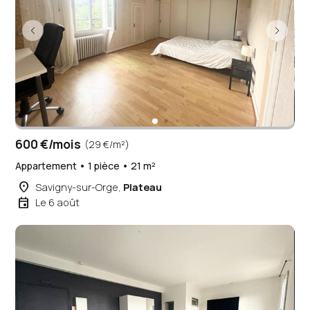
600 €/mois
(29 €/m²)
Appartement • 1 pièce • 21 m²
place
Savigny-sur-Orge,
Plateau
event
Le 6 août