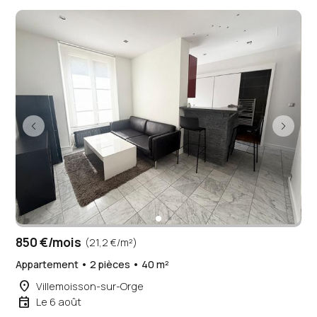
850 €/mois
(21,2 €/m²)
Appartement • 2 pièces • 40 m²
place
Villemoisson-sur-Orge
event
Le 6 août