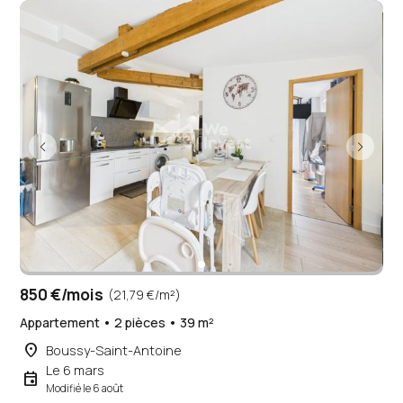
850 €/mois
(21,79 €/m²)
Appartement • 2 pièces • 39 m²
place
Boussy-Saint-Antoine
Le 6 mars
event
Modifié le 6 août