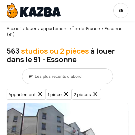
tune
Accueil
›
louer
›
appartement
›
Île-de-France
›
Essonne
(91)
563
studios ou 2 pièces
à louer
dans le 91 - Essonne
sort
close
close
close
Appartement
1 pièce
2 pièces