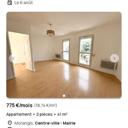
event
Le 6 août
775 €/mois
(18,74 €/m²)
Appartement • 2 pièces • 41 m²
place
Morangis,
Centre-ville - Mairie