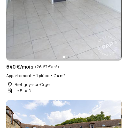
640 €/mois
(26,67 €/m²)
Appartement • 1 pièce • 24 m²
place
Brétigny-sur-Orge
event
Le 5 août