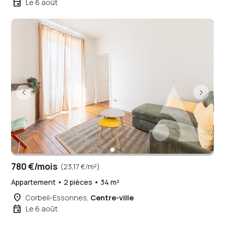
event
Le 6 août
780 €/mois
(23,17 €/m²)
Appartement • 2 pièces • 34 m²
place
Corbeil-Essonnes,
Centre-ville
event
Le 6 août