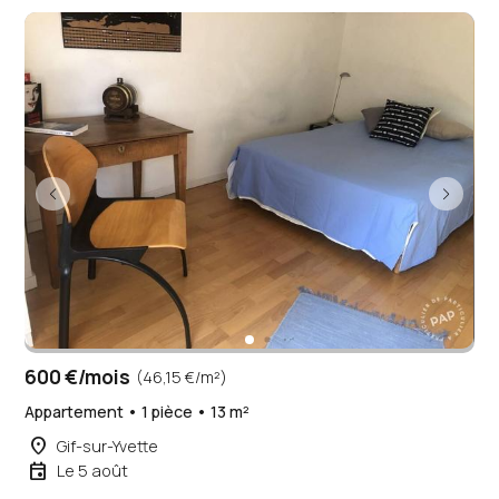
600 €/mois
(46,15 €/m²)
Appartement • 1 pièce • 13 m²
place
Gif-sur-Yvette
event
Le 5 août