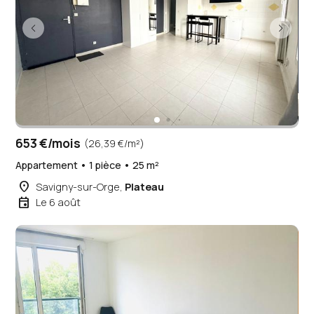
653 €/mois
(26,39 €/m²)
Appartement • 1 pièce • 25 m²
place
Savigny-sur-Orge,
Plateau
event
Le 6 août