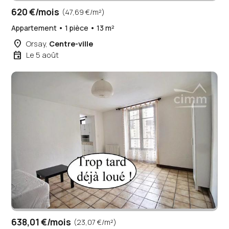
620 €/mois
(47,69 €/m²)
Appartement • 1 pièce • 13 m²
place
Orsay,
Centre-ville
event
Le 5 août
638,01 €/mois
(23,07 €/m²)