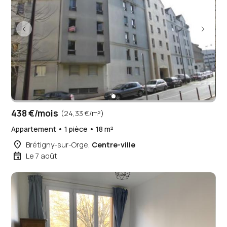
438 €/mois
(24,33 €/m²)
Appartement • 1 pièce • 18 m²
place
Brétigny-sur-Orge,
Centre-ville
event
Le 7 août