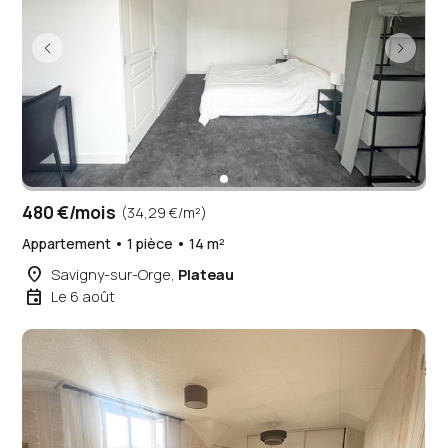
480 €/mois
(34,29 €/m²)
Appartement • 1 pièce • 14 m²
place
Savigny-sur-Orge,
Plateau
event
Le 6 août