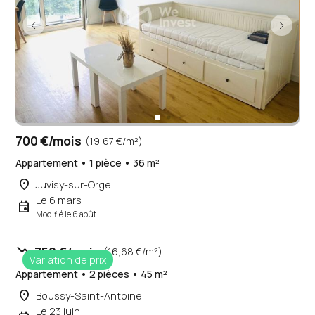
700 €/mois
(19,67 €/m²)
Appartement • 1 pièce • 36 m²
place
Juvisy-sur-Orge
Le 6 mars
event
Modifié le 6 août
trending_down
750 €/mois
(16,68 €/m²)
Variation de prix
Appartement • 2 pièces • 45 m²
place
Boussy-Saint-Antoine
Le 23 juin