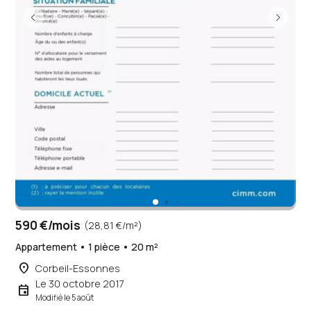
590 €/mois
(28,81 €/m²)
Appartement • 1 pièce • 20 m²
place
Corbeil-Essonnes
Le 30 octobre 2017
event
Modifié le 5 août