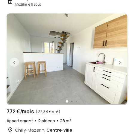
event
Modifié le 6 août
772 €/mois
(27,38 €/m²)
Appartement • 2 pièces • 28 m²
place
Chilly-Mazarin,
Centre-ville