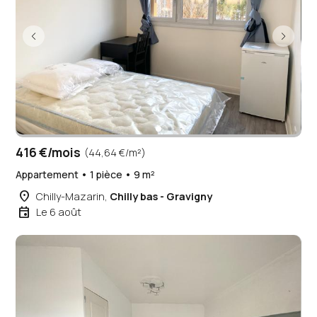
416 €/mois
(44,64 €/m²)
Appartement • 1 pièce • 9 m²
place
Chilly-Mazarin,
Chilly bas - Gravigny
event
Le 6 août