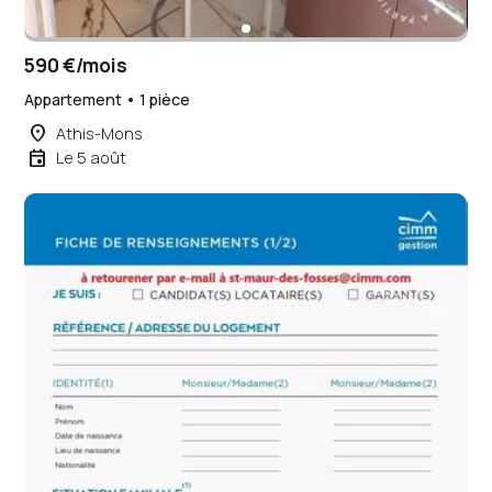
590 €/mois
Appartement • 1 pièce
place
Athis-Mons
event
Le 5 août