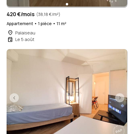
420 €/mois
(38,18 €/m²)
Appartement • 1 pièce • 11 m²
place
Palaiseau
event
Le 5 août