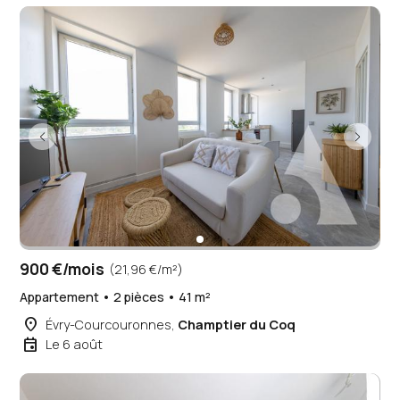
900 €/mois
(21,96 €/m²)
Appartement • 2 pièces • 41 m²
place
Évry-Courcouronnes,
Champtier du Coq
event
Le 6 août