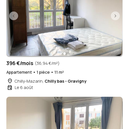
396 €/mois
(36,94 €/m²)
Appartement • 1 pièce • 11 m²
place
Chilly-Mazarin,
Chilly bas - Gravigny
event
Le 6 août