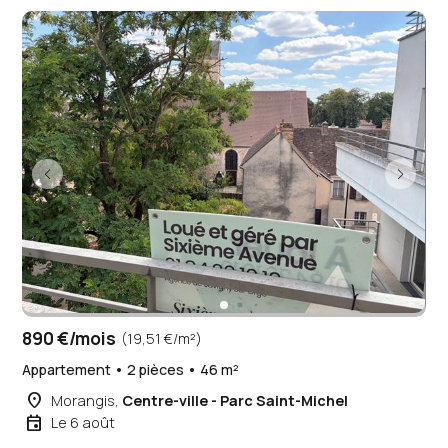
890 €/mois
(19,51 €/m²)
Appartement • 2 pièces • 46 m²
place
Morangis,
Centre-ville - Parc Saint-Michel
event
Le 6 août