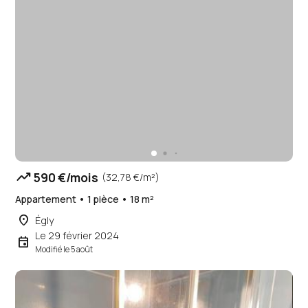
trending_up
590 €/mois
(32,78 €/m²)
Appartement • 1 pièce • 18 m²
place
Égly
Le 29 février 2024
event
Modifié le 5 août