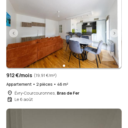
912 €/mois
(19,91 €/m²)
Appartement • 2 pièces • 46 m²
place
Évry-Courcouronnes,
Bras de Fer
event
Le 6 août