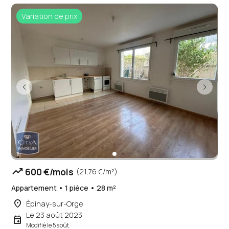
Variation de prix
trending_up
600 €/mois
(21,76 €/m²)
Appartement • 1 pièce • 28 m²
place
Épinay-sur-Orge
Le 23 août 2023
event
Modifié le 5 août