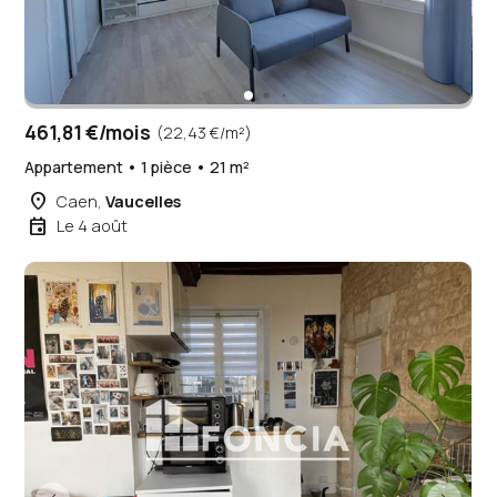
461,81 €/mois
(22,43 €/m²)
Appartement • 1 pièce • 21 m²
place
Caen,
Vaucelles
event
Le 4 août