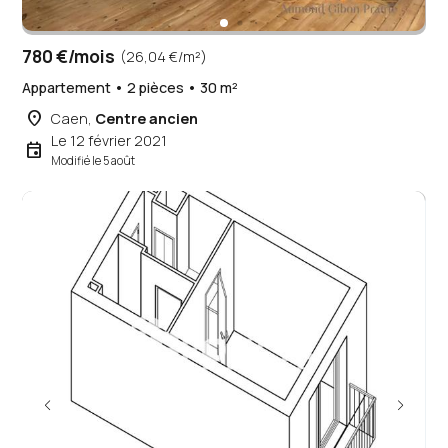
780 €/mois
(26,04 €/m²)
Appartement • 2 pièces • 30 m²
place
Caen,
Centre ancien
Le 12 février 2021
event
Modifié le 5 août