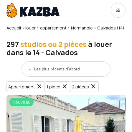
tune
Accueil
›
louer
›
appartement
›
Normandie
›
Calvados (14)
297
studios ou 2 pièces
à louer
dans le 14 - Calvados
sort
close
close
close
Appartement
1 pièce
2 pièces
Nouveau