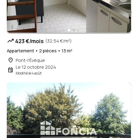
trending_up
423 €/mois
(32,54 €/m²)
Appartement • 2 pièces • 13 m²
place
Pont-l'Évêque
Le 12 octobre 2024
event
Modifié le 4 août