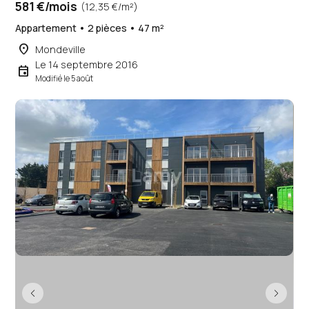
581 €/mois
(12,35 €/m²)
Appartement • 2 pièces • 47 m²
place
Mondeville
Le 14 septembre 2016
event
Modifié le 5 août