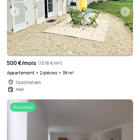
500 €/mois
(13,16 €/m²)
Appartement • 2 pièces • 38 m²
place
Ouistreham
event
Hier
Nouveau