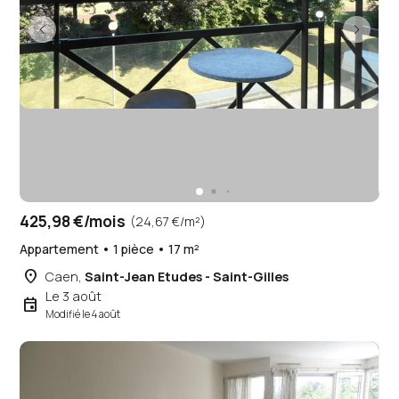
425,98 €/mois
(24,67 €/m²)
Appartement • 1 pièce • 17 m²
place
Caen,
Saint-Jean Etudes - Saint-Gilles
Le 3 août
event
Modifié le 4 août