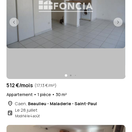
512 €/mois
(17,13 €/m²)
Appartement • 1 pièce • 30 m²
place
Caen,
Beaulieu - Maladerie - Saint-Paul
Le 28 juillet
event
Modifié le 4 août