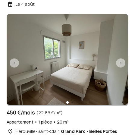
event
Le 4 août
450 €/mois
(22,85 €/m²)
Appartement • 1 pièce • 20 m²
place
Hérouville-Saint-Clair,
Grand Parc - Belles Portes