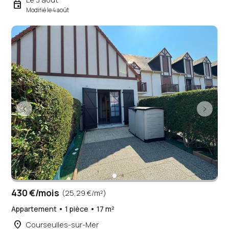
event
Modifié le 4 août
430 €/mois
(25,29 €/m²)
Appartement • 1 pièce • 17 m²
place
Courseulles-sur-Mer