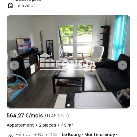
event
Le 4 août
564,27 €/mois
(11,49 €/m²)
Appartement • 2 pièces • 49 m²
Hérouville-Saint-Clair,
Le Bourg - Montmorency -