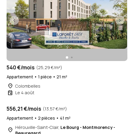
540 €/mois
(25,29 €/m²)
Appartement • 1 pièce • 21 m²
place
Colombelles
event
Le 4 août
556,21 €/mois
(13,57 €/m²)
Appartement • 2 pièces • 41 m²
Hérouville-Saint-Clair,
Le Bourg - Montmorency -
place
Beauregard