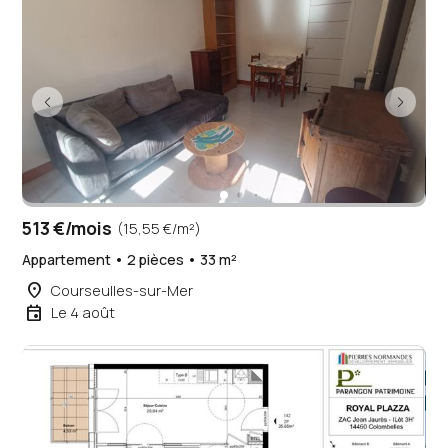
513 €/mois
(15,55 €/m²)
Appartement • 2 pièces • 33 m²
place
Courseulles-sur-Mer
event
Le 4 août