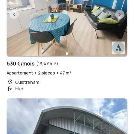
630 €/mois
(13,4 €/m²)
Appartement • 2 pièces • 47 m²
place
Ouistreham
event
Hier