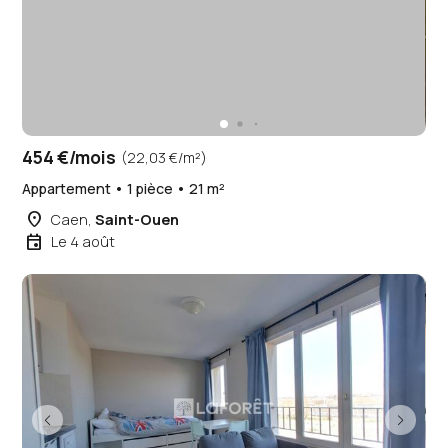
454 €/mois
(22,03 €/m²)
Appartement • 1 pièce • 21 m²
place
Caen,
Saint-Ouen
event
Le 4 août