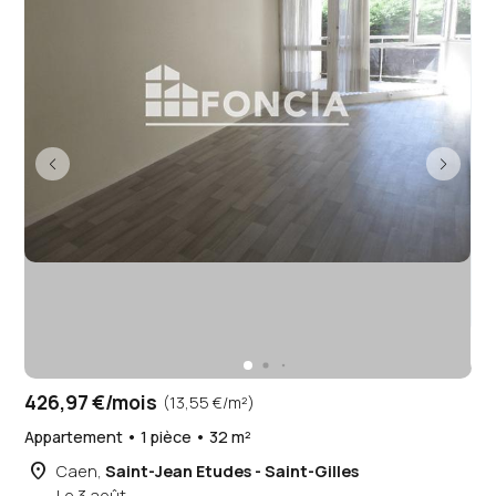
426,97 €/mois
(13,55 €/m²)
Appartement • 1 pièce • 32 m²
place
Caen,
Saint-Jean Etudes - Saint-Gilles
Le 3 août