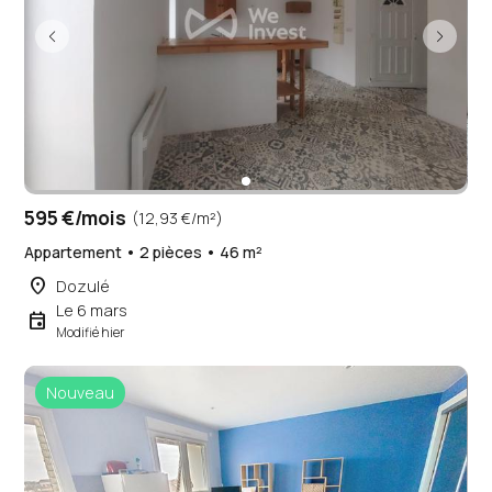
595 €/mois
(12,93 €/m²)
Appartement • 2 pièces • 46 m²
place
Dozulé
Le 6 mars
event
Modifié hier
Nouveau