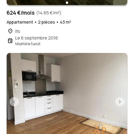
624 €/mois
(14,65 €/m²)
Appartement • 2 pièces • 43 m²
place
Ifs
Le 6 septembre 2016
event
Modifié le 5 août