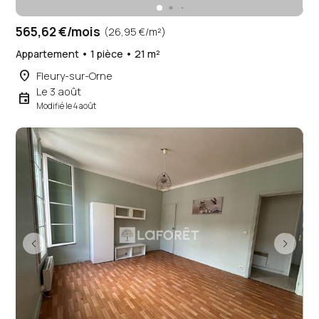
565,62 €/mois
(26,95 €/m²)
Appartement • 1 pièce • 21 m²
place
Fleury-sur-Orne
Le 3 août
event
Modifié le 4 août