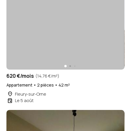
620 €/mois
(14,76 €/m²)
Appartement • 2 pièces • 42 m²
place
Fleury-sur-Orne
event
Le 5 août