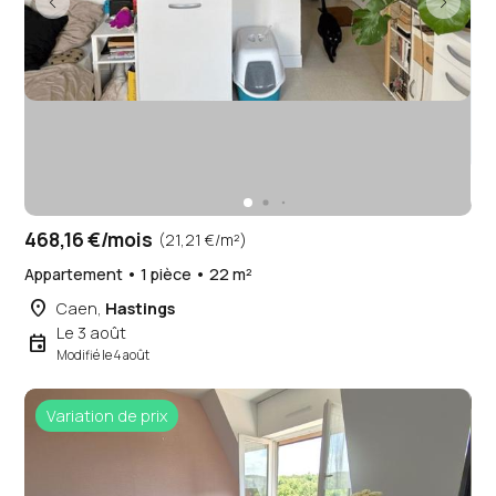
468,16 €/mois
(21,21 €/m²)
Appartement • 1 pièce • 22 m²
place
Caen,
Hastings
Le 3 août
event
Modifié le 4 août
Variation de prix