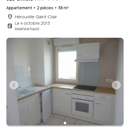
Appartement • 2 pièces • 38 m²
place
Hérouville-Saint-Clair
Le 4 octobre 2013
event
Modifié le 5 août