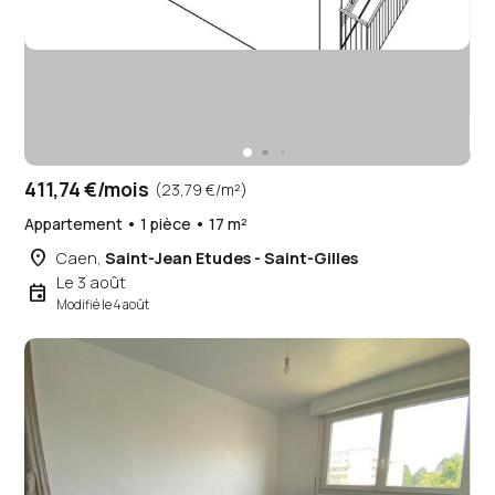
411,74 €/mois
(23,79 €/m²)
Appartement • 1 pièce • 17 m²
place
Caen,
Saint-Jean Etudes - Saint-Gilles
Le 3 août
event
Modifié le 4 août