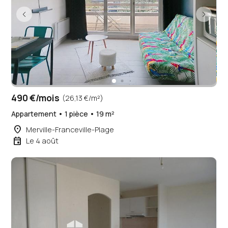
490 €/mois
(26,13 €/m²)
Appartement • 1 pièce • 19 m²
place
Merville-Franceville-Plage
event
Le 4 août