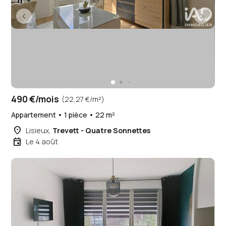
490 €/mois
(22,27 €/m²)
Appartement • 1 pièce • 22 m²
place
Lisieux,
Trevett - Quatre Sonnettes
event
Le 4 août