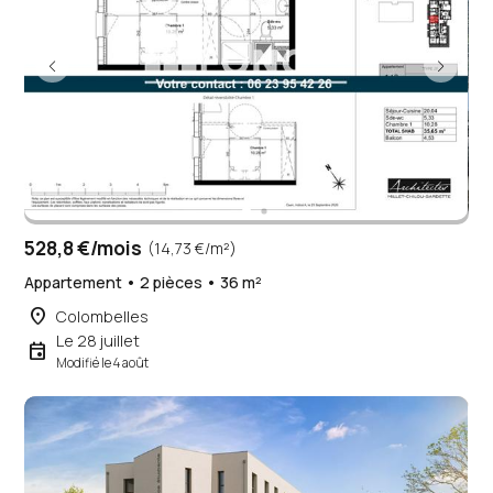
528,8 €/mois
(14,73 €/m²)
Appartement • 2 pièces • 36 m²
place
Colombelles
Le 28 juillet
event
Modifié le 4 août