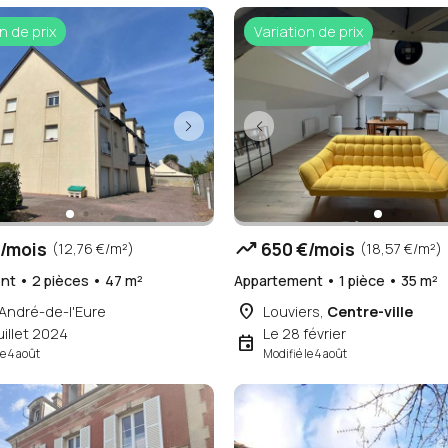
n de prix
Variation de prix
trending_up
/mois
650 €/mois
(12,76 €/m²)
(18,57 €/m²)
t • 2 pièces • 47 m²
Appartement • 1 pièce • 35 m²
place
André-de-l'Eure
Louviers,
Centre-ville
uillet 2024
Le 28 février
event
le 4 août
Modifié le 4 août