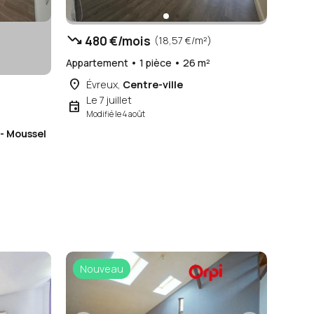
trending_down
480 €/mois
(18,57 €/m²)
Appartement • 1 pièce • 26 m²
place
Évreux,
Centre-ville
Le 7 juillet
event
Modifié le 4 août
 - Moussel
Nouveau