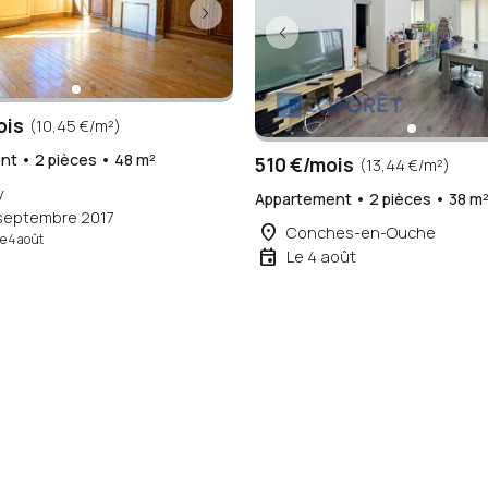
ois
(10,45 €/m²)
t • 2 pièces • 48 m²
510 €/mois
(13,44 €/m²)
y
Appartement • 2 pièces • 38 m
 septembre 2017
place
Conches-en-Ouche
le 4 août
event
Le 4 août