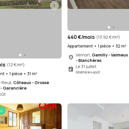
440 €/mois
(13,92 €/m²)
Appartement • 1 pièce • 32 m²
Vernon,
Gamilly - Valmeux
place
- Blanchères
ois
(12 €/m²)
Le 31 juillet
event
Modifié le 4 août
t • 1 pièce • 31 m²
-Reuil,
Côteaux - Grosse
 - Garancière
oût
u