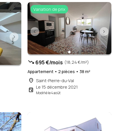
Variation de prix
trending_down
695 €/mois
(18,24 €/m²)
Appartement • 2 pièces • 38 m²
place
Saint-Pierre-du-Val
Le 15 décembre 2021
event
Modifié le 4 août