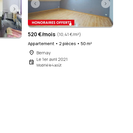
520 €/mois
(10,41 €/m²)
Appartement • 2 pièces • 50 m²
place
Bernay
²
Le 1er avril 2021
event
Modifié le 4 août