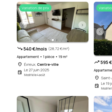
Variation de prix
Variatio
trending_down
540 €/mois
(28,72 €/m²)
Appartement • 1 pièce • 19 m²
trending_up
595 €
place
Évreux,
Centre-ville
Le 27 juin 2025
Appartemen
event
Modifié le 4 août
place
Saint-
Le 19 j
event
Modifié 