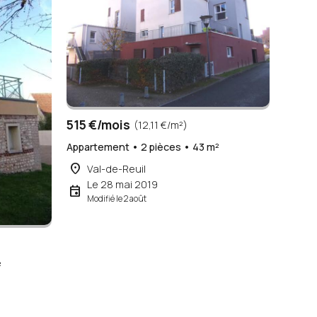
515 €/mois
(12,11 €/m²)
Appartement • 2 pièces • 43 m²
place
Val-de-Reuil
Le 28 mai 2019
event
Modifié le 2 août
²