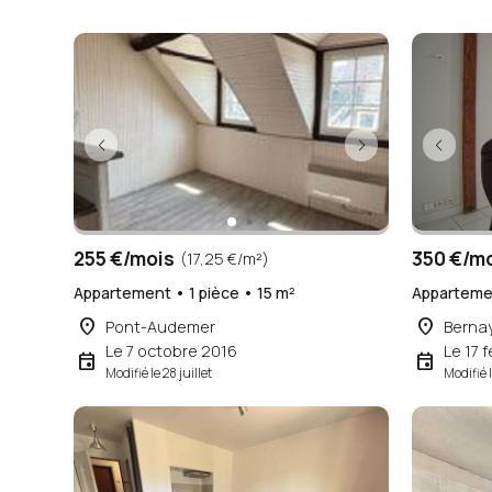
255 €/mois
350 €/m
(17,25 €/m²)
Appartement • 1 pièce • 15 m²
Appartemen
place
place
Pont-Audemer
Berna
Le 7 octobre 2016
Le 17 f
event
event
Modifié le 28 juillet
Modifié l