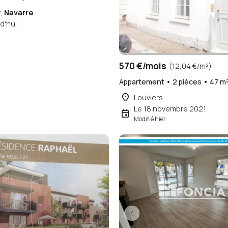
x,
Navarre
d'hui
570 €/mois
(12,04 €/m²)
Appartement • 2 pièces • 47 m
place
Louviers
Le 18 novembre 2021
event
Modifié hier