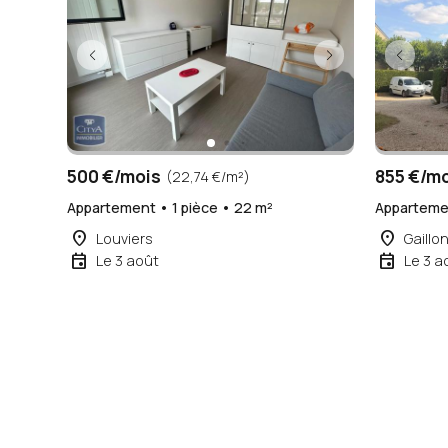
500 €/mois
855 €/m
(22,74 €/m²)
Appartement • 1 pièce • 22 m²
Appartemen
place
place
Louviers
Gaillo
event
event
Le 3 août
Le 3 a