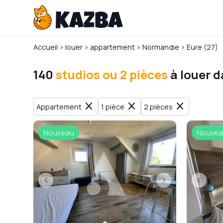
Accueil
›
louer
›
appartement
›
Normandie
›
Eure (27)
140
studios ou 2 pièces
à louer d
close
close
close
Appartement
1 pièce
2 pièces
Nouveau
Nouvea