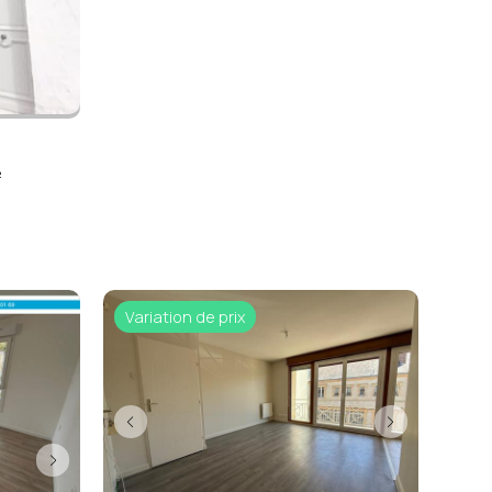
²
Variation de prix