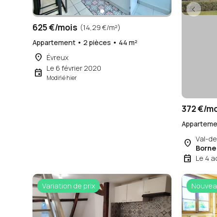
625 €/mois
(14,29 €/m²)
Appartement • 2 pièces • 44 m²
place
Évreux
Le 6 février 2020
event
Modifié hier
372 €/m
Appartemen
Val-de
place
Borne
event
Le 4 a
Variation de prix
Nouvea