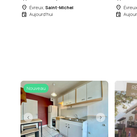
place
place
Évreux,
Saint-Michel
Évreu
event
event
Aujourd'hui
Aujour
Nouveau