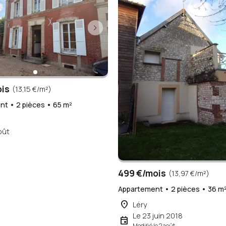
ois
(13,15 €/m²)
t • 2 pièces • 65 m²
n
oût
499 €/mois
(13,97 €/m²)
Appartement • 2 pièces • 36 m
place
Léry
Le 23 juin 2018
event
Modifié le 2 août