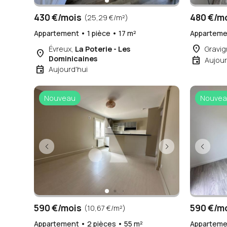
430 €/mois
480 €/m
(25,29 €/m²)
Appartement • 1 pièce • 17 m²
Appartemen
place
Évreux,
La Poterie - Les
Gravig
place
Dominicaines
event
Aujour
event
Aujourd'hui
Nouveau
Nouvea
590 €/mois
590 €/m
(10,67 €/m²)
Appartement • 2 pièces • 55 m²
Appartemen