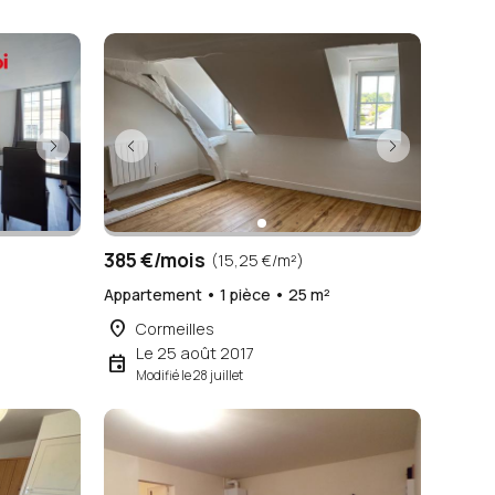
385 €/mois
(15,25 €/m²)
Appartement • 1 pièce • 25 m²
place
Cormeilles
Le 25 août 2017
event
Modifié le 28 juillet