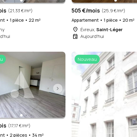
ois
505 €/mois
(21,33 €/m²)
(25,9 €/m²)
t • 1 pièce • 22 m²
Appartement • 1 pièce • 20 m²
place
ny
Évreux,
Saint-Léger
event
d'hui
Aujourd'hui
u
Nouveau
ois
(17,17 €/m²)
t • 2 pièces • 34 m²