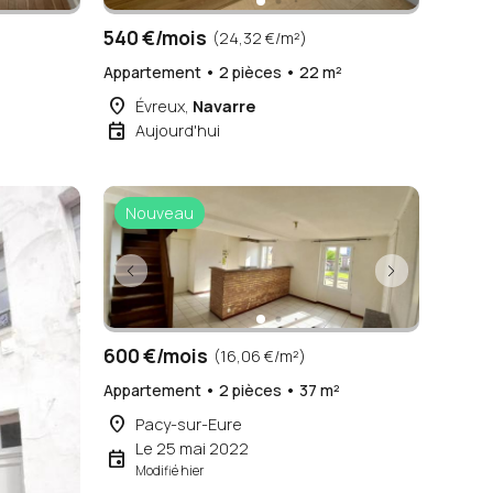
540 €/mois
(24,32 €/m²)
Appartement • 2 pièces • 22 m²
place
Évreux,
Navarre
event
Aujourd'hui
Nouveau
600 €/mois
(16,06 €/m²)
Appartement • 2 pièces • 37 m²
place
Pacy-sur-Eure
Le 25 mai 2022
event
Modifié hier