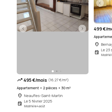
499 €/m
Appartemen
place
Berna
Le 23
event
Modifié 
trending_up
495 €/mois
(16,27 €/m²)
Appartement • 2 pièces • 30 m²
place
Neaufles-Saint-Martin
Le 5 février 2025
event
Modifié le 4 août