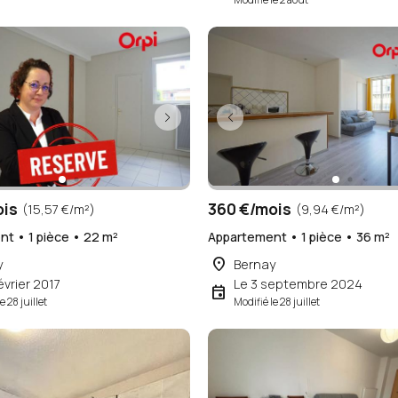
ois
360 €/mois
(15,57 €/m²)
(9,94 €/m²)
t • 1 pièce • 22 m²
Appartement • 1 pièce • 36 m²
place
y
Bernay
évrier 2017
Le 3 septembre 2024
event
e 28 juillet
Modifié le 28 juillet